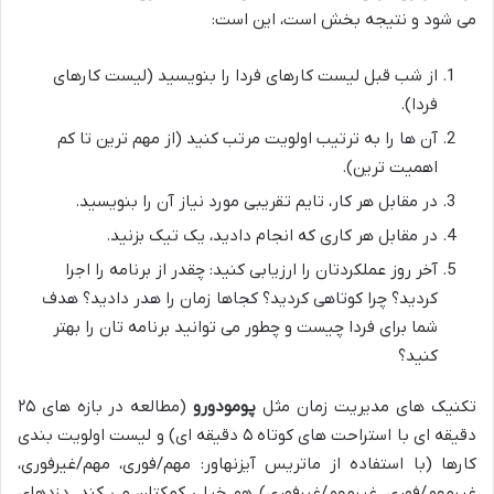
می شود و نتیجه بخش است، این است:
از شب قبل لیست کارهای فردا را بنویسید (لیست کارهای
فردا).
آن ها را به ترتیب اولویت مرتب کنید (از مهم ترین تا کم
اهمیت ترین).
در مقابل هر کار، تایم تقریبی مورد نیاز آن را بنویسید.
در مقابل هر کاری که انجام دادید، یک تیک بزنید.
آخر روز عملکردتان را ارزیابی کنید: چقدر از برنامه را اجرا
کردید؟ چرا کوتاهی کردید؟ کجاها زمان را هدر دادید؟ هدف
شما برای فردا چیست و چطور می توانید برنامه تان را بهتر
کنید؟
تکنیک های مدیریت زمان مثل
پومودورو
(مطالعه در بازه های ۲۵
دقیقه ای با استراحت های کوتاه ۵ دقیقه ای) و لیست اولویت بندی
کارها (با استفاده از ماتریس آیزنهاور: مهم/فوری، مهم/غیرفوری،
غیرمهم/فوری، غیرمهم/غیرفوری) هم خیلی کمکتان می کند. دزدهای