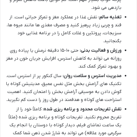
بازدهی می شود.
تغذیه سالم:
نقش غذا در عملکرد مغز و تمرکز حیاتی است. از
قند و چربی زیاد پرهیز کنید و مصرف مغذی ها مانند میوه ها،
سبزیجات، پروتئین و غلات کامل را در برنامه غذایی خود
بگنجانید.
ورزش و فعالیت بدنی:
حتی ۱۰-۱۵ دقیقه نرمش یا پیاده روی
روزانه می تواند به کاهش استرس، افزایش جریان خون در مغز
و بهبود تمرکز کمک کند.
مدیریت استرس و سلامت روان:
سال کنکور پر از استرس است.
تکنیک های آرامش بخش مثل نفس عمیق، مدیتیشن کوتاه یا
گوش دادن به موسیقی آرامش بخش را امتحان کنید. اهمیت
استراحت های کوتاه و هدفمند در طول روز را دست کم نگیرید.
نقش تفریحات محدود و برنامه ریزی شده:
کاملاً خود را از
تفریح محروم نکنید. تفریحات کوتاه و برنامه ریزی شده (مثلاً
یک ساعت تماشای فیلم، دیدار کوتاه با دوستان یا انجام یک
سرگرمی مورد علاقه) می تواند به شارژ شدن ذهن شما کمک