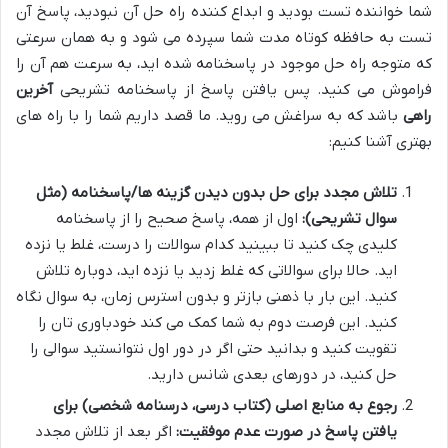
شما خواننده تست بودید و ابداع کننده راه حل آن نبودید، پاسخ آن
تست به حافظه کوتاه مدت شما سپرده می شود و به همان سرعتی
که متوجه راه حل موجود در پاسخنامه شده اید، به سرعت هم آن را
فراموش می کنید. پس یافتن پاسخ از پاسخنامه تشریحی
آخرین
راهی
باشد که به سراغش می روید. ما قصد داریم شما را با راه های
بهتری آشنا کنیم:
تلاش مجدد برای حل بدون دیدن گزینه ها/پاسخنامه (مثل
سوال تشریحی):
اول از همه، پاسخ صحیح را از پاسخنامه
کلیدی چک کنید تا ببینید کدام سوالات را درست، غلط یا نزده
اید. حالا برای سوالاتی که غلط زدید یا نزده اید، دوباره تلاش
کنید. این بار با ذهنی بازتر و بدون استرس زمان، به سوال نگاه
کنید. این فرصت دوم به شما کمک می کند خودباوری تان را
تقویت کنید و بدانید حتی اگر در دور اول نتوانستید سوالی را
حل کنید، در دورهای بعدی شانس دارید.
رجوع به منابع اصلی (کتاب درسی، درسنامه شخصی) برای
یافتن پاسخ در صورت عدم موفقیت:
اگر بعد از تلاش مجدد