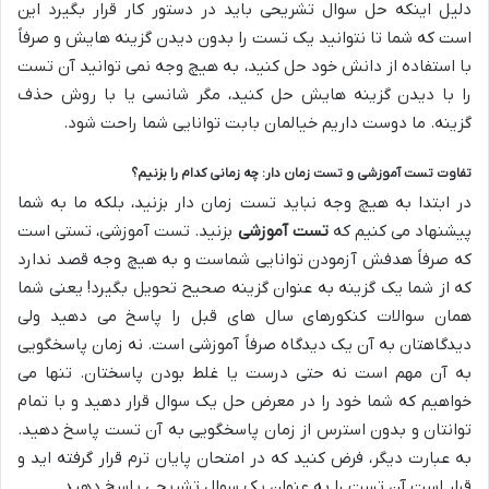
دلیل اینکه حل سوال تشریحی باید در دستور کار قرار بگیرد این
است که شما تا نتوانید یک تست را بدون دیدن گزینه هایش و صرفاً
با استفاده از دانش خود حل کنید، به هیچ وجه نمی توانید آن تست
را با دیدن گزینه هایش حل کنید، مگر شانسی یا با روش حذف
گزینه. ما دوست داریم خیالمان بابت توانایی شما راحت شود.
تفاوت تست آموزشی و تست زمان دار: چه زمانی کدام را بزنیم؟
در ابتدا به هیچ وجه نباید تست زمان دار بزنید، بلکه ما به شما
پیشنهاد می کنیم که
تست آموزشی
بزنید. تست آموزشی، تستی است
که صرفاً هدفش آزمودن توانایی شماست و به هیچ وجه قصد ندارد
که از شما یک گزینه به عنوان گزینه صحیح تحویل بگیرد! یعنی شما
همان سوالات کنکورهای سال های قبل را پاسخ می دهید ولی
دیدگاهتان به آن یک دیدگاه صرفاً آموزشی است. نه زمان پاسخگویی
به آن مهم است نه حتی درست یا غلط بودن پاسختان. تنها می
خواهیم که شما خود را در معرض حل یک سوال قرار دهید و با تمام
توانتان و بدون استرس از زمان پاسخگویی به آن تست پاسخ دهید.
به عبارت دیگر، فرض کنید که در امتحان پایان ترم قرار گرفته اید و
قرار است آن تست را به عنوان یک سوال تشریحی پاسخ دهید.