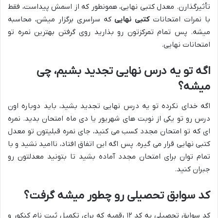
تأثیرگذارن. معدل کتبی نهایی، همونطور که از اسمش پیداست، فقط
با نمرات امتحانات
کتبی نهایی
که سراسری برگزار میشن، محاسبه
میشه. پس تمام تمرکزتون رو بذارید روی گرفتن بهترین نمره تو
امتحانات نهایی.
اگه تو یه درس نهایی تجدید بشیم، چی
میشه؟
اگه خدای نکرده تو یه درس نهایی تجدید بشید، باید دوباره اون
درس رو تو یکی از نوبت های شهریور یا دی ماه امتحان بدید. نمره
ای که تو امتحان مجدد کسب می کنید، جای نمره قبلیتون تو معدل
کتبی نهایی قرار می گیره. پس اگه این اتفاق افتاد، ناامید نشید و با
تمام توان برای امتحان مجدد آماده بشید تا بتونید معدلتون رو
جبران کنید.
کد سوابق تحصیلی رو چطور میشه گرفت؟
کد سوابق تحصیلی یه کد ۱۲ رقمیه که برای تکمیل ثبت نام کنکور و