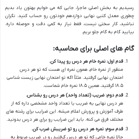
رسیدیم به بخش اصلی ماجرا، جایی که می خوایم بهتون یاد بدیم
چطوری معدل کتبی نهایی دوازدهم خودتون رو حساب کنید. نگران
نباشید، کار سختی نیست، فقط نیاز به کمی دقت و حوصله داره.
بیایید گام به گام جلو بریم.
گام های اصلی برای محاسبه:
قدم اول: نمره خام هر درس رو پیدا کن.
منظور از نمره خام، همون نمره ای هست که تو هر درس
امتحان نهایی گرفتید. مثلاً اگه تو امتحان نهایی زیست شناسی
۱۸.۵ گرفتید، همین ۱۸.۵ نمره خام شماست.
قدم دوم: ضریب (تعداد واحد) هر درس رو بشناس.
هر درس نهایی یه ضریب یا تعداد واحد مشخصی داره که از
طرف آموزش و پرورش اعلام میشه. این ضرایب برای رشته های
مختلف فرق می کنه. باید این ضرایب رو برای هر درس بدونید.
قدم سوم: نمره هر درس رو تو ضریبش ضرب کن.
حالا نمره خامی که تو هر درس گرفتید رو در ضریب مربوط به