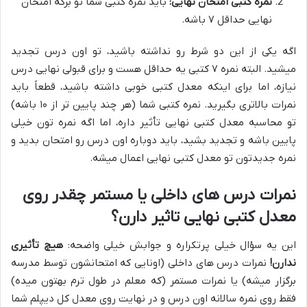
نمره کتبی امتحان نهایی:
باید نمره کتبی شما تو برگه امتحان
نهایی حداقل ۷ باشه.
اگه یکی از این دو شرط رو نداشته باشید، تو اون درس تجدید
میشید. البته نمره ۷ کتبی یه حداقل هست و برای قبولی نهایی درس
نیازه، اما برای اینکه معدل کتبی خوبی داشته باشید، قطعاً باید
نمرات بالاتری بگیرید. نمره کتبی شما (هر چند پایین تر از ۱۰ باشه)
تو محاسبه معدل کتبی نهایی تأثیر داره، اما اگه نمره تون خیلی
پایین باشه و تجدید بشید، باید دوباره اون درس رو امتحان بدید و
نمره جدیدتون تو معدل کتبی نهایی اعمال میشه.
نمرات درس های داخلی یا مستمر چقدر روی
معدل کتبی نهایی تاثیر دارن؟
این یه سؤال خیلی پرتکراره و جوابش خیلی واضحه:
هیچ تأثیری
ندارن!
نمرات درس های داخلی (اونایی که امتحانشون توسط مدرسه
برگزار میشه) یا نمرات مستمر (که معلم در طول ترم بهتون میده)
فقط روی نمره سالانه اون درس و در نهایت روی معدل کل دیپلم شما