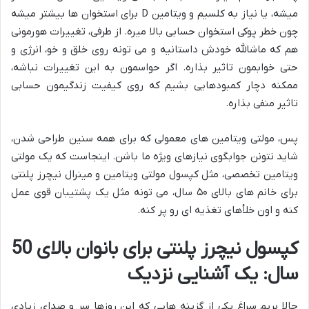
میشه، یا نیاز به کلسیم و ویتامین D برای استخوان ها بیشتر میشه
چون خطر پوکی استخوان حسابی بالا میره. از طرفی، تغییرات هورمونی
هم که ماشالله خودش داستانیه و می تونه روی خلق و خو، انرژی و
حتی خوابمون تاثیر بذاره. اگر حواسمون به این تغییرات نباشه،
ممکنه دچار کمبودهایی بشیم که روی کیفیت زندگیمون حسابی
تاثیر منفی بذاره.
پس، مولتی ویتامین های معمولی که برای همه سنین طراحی شدن،
شاید نتونن جوابگوی نیازهای ویژه ما باشن. اینجاست که یک مولتی
ویتامین تخصصی، مثل کپسول مولتی ویتامین و مینرال نیچرز پلنتی
برای خانم های بالای ۵۰ سال، می تونه مثل یک پشتیبان قوی عمل
کنه و اون خلأهای تغذیه ای رو پر کنه.
کپسول نیچرز پلنتی برای بانوان بالای 50
سال: یک آشنایی نزدیک
حالا بریم سراغ یکی از گزینه هایی که این روزها سر و صدای زیادی