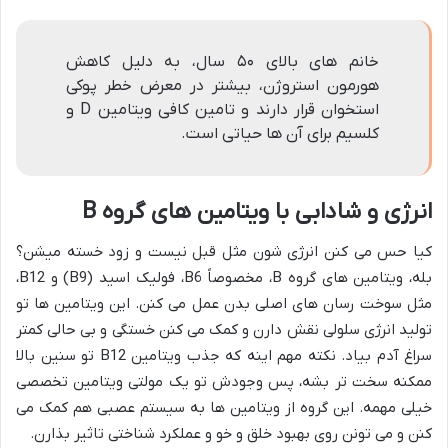
خانم های بالای ۵۰ سال، به دلیل کاهش
هورمون استروژن، بیشتر در معرض خطر پوکی
استخوان قرار دارند و تامین کافی ویتامین D و
کلسیم برای آن ها حیاتی است.
انرژی و شادابی با ویتامین های گروه B
کیا حس می کنن انرژی شون مثل قبل نیست و زود خسته میشن؟
بله، ویتامین های گروه B، مخصوصاً B6، فولیک اسید (B9) و B12،
مثل سوخت رسان های اصلی بدن عمل می کنن. این ویتامین ها تو
تولید انرژی سلولی نقش دارن و کمک می کنن خستگی و بی حالی کمتر
سراغ آدم بیاد. نکته مهم اینه که جذب ویتامین B12 تو سنین بالا
ممکنه سخت تر بشه، پس وجودش تو یک مولتی ویتامین تخصصی
خیلی مهمه. این گروه از ویتامین ها به سیستم عصبی هم کمک می
کنن و می تونن روی بهبود خلق و خو و عملکرد شناختی تاثیر بذارن.