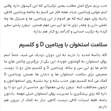
خب، بریم سراغ اصل مطلب، یعنی ترکیباتی که این کپسول داره. وقتی
اسم مولتی ویتامین میاد، همه فکر می کنیم یه عالمه ویتامین قاطی
پاتیه، ولی مهم اینه که هر کدوم از این ویتامین ها و مینرال ها چه
نقشی دارن و چقدر برای ما تو این سن مهم هستن. نیچرز پلنتی سعی
کرده یه ترکیب حسابی و کارآمد رو کنار هم بذاره:
سلامت استخوان با ویتامین D و کلسیم
اگه یائسه شدید یا دارید به این دوران نزدیک می شید، حتماً اسم
پوکی استخوان به گوشتون خورده. این یکی از بزرگترین چالش های ما
خانم ها تو این سن و ساله. ویتامین D و کلسیم مثل دو تا دوست
صمیمی برای سلامت استخوان ها و دندان ها هستن. ویتامین D
کمک می کنه کلسیم بهتر جذب بشه و بره بشینه روی استخونامون و
ازشون محافظت کنه. نیچرز پلنتی معمولاً دوز مناسبی از این دو تا رو
داره که برای پیشگیری یا مدیریت پوکی استخوان خیلی مهمه. یادتون
باشه، فقط لبنیات کافی نیست، گاهی نیاز به کمک از بیرون هم
داریم.