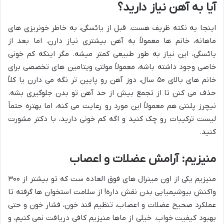
آیا به آهن نیاز دارید؟
اینجا یه نکته ظریف هست. قبل از یائسگی، به خاطر خونریزی های
ماهانه، خانم ها معمولاً به آهن بیشتری نیاز دارن. اما بعد از
یائسگی، این نیاز به طور طبیعی کمتر میشه. مگر اینکه کم خونی
خاصی وجود داشته باشه، معمولاً مولتی ویتامین های تخصصی برای
خانم های بالای ۵۰ سال، دوز آهن رو پایین تر نگه می دارن یا کلاً
حذف می کنن تا از تجمع بیش از حد آهن تو بدن جلوگیری بشه.
نیچرز پلنتی هم معمولاً این مورد رو رعایت می کنه، اما بهتره حتماً
لیست ترکیبات رو چک کنید و اگه کم خونی دارید، با دکتر مشورت
کنید.
منیزیم: آرامش عضلات و اعصاب
منیزیم یکی از اون مینرال های فوق العاده ست که تو بیشتر از ۳۰۰
واکنش بیوشیمیایی بدن نقش داره! از سلامت استخوان ها گرفته تا
عملکرد صحیح عضلات و اعصاب، تنظیم قند خون، فشار خون و حتی
بهبود کیفیت خواب. خیلی از ماها منیزیم کافی دریافت نمی کنیم، و