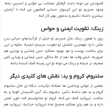
کمبودش می تونه باعث گرفتگی عضلات، بی خوابی و استرس بشه.
وجود منیزیم تو این کپسول، حسابی کمکمون می کنه تا آرامش
بیشتری داشته باشیم و بدنمون بهتر کار کنه.
زینک: تقویت ایمنی و حواس
روی یا همون زینک، مثل منیزیم، تو خیلی از فرآیندهای حیاتی بدن
نقش داره. مهمترین نقشش تو تقویت سیستم ایمنیه. علاوه بر این،
برای سلامت پوست و مو، بهبود عملکرد حس چشایی و بویایی هم
ضروریه. خیلی وقت ها بعد از ۵۰ سالگی، حس چشایی و بویایی کمی
ضعیف تر میشه و زینک می تونه تو این زمینه کمک کننده باشه.
سلنیوم، کروم و ید: نقش های کلیدی دیگر
بعضی از مولتی ویتامین ها ممکنه ترکیبات دیگه ای مثل سلنیوم،
کروم و ید هم داشته باشن. سلنیوم یک آنتی اکسیدان قویه و به
سلامت تیروئید کمک می کنه. کروم تو متابولیسم قند خون نقش
داره و ید هم برای عملکرد صحیح غده تیروئید حیاتیه. تیروئید هم