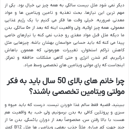
دیگر نمی شود مثل بیست سالگی به همه چیز بی خیال بود. یکی از
مهم ترین این نیازها، بحث تغذیه و تامین ویتامین ها و مواد
معدنی ضروریه. خیلی وقت ها فکر می کنیم با یک رژیم غذایی
معمولی، همه چیز اوکیه، ولی واقعیت اینه که بعد از ۵۰ سالگی، بدن
ما دیگه مثل قبل مواد مغذی رو جذب نمی کنه یا نیازهای خاصی
پیدا می کنه که باید حسابی حواسمان بهشان باشه. چیزهایی مثل
کاهش تراکم استخوان، تغییرات هورمونی که هممون باهاش
درگیریم، کم شدن انرژی و حتی گاهی مشکلات حافظه و تمرکز.
اینجاست که پای مولتی ویتامین های تخصصی وسط میاد.
چرا خانم های بالای 50 سال باید به فکر
مولتی ویتامین تخصصی باشند؟
ببینید، قضیه فقط سالم غذا خوردن نیست. درست که باید میوه و
سبزی و پروتئین کافی به بدن برسونیم، ولی خب، یه واقعیت هم
هست: با بالا رفتن سن، مخصوصاً بعد از دوران یائسگی، بدن ما از
چند جهت کم میاره. مثلاً جذب بعضی ویتامین ها مثل B12 کمتر