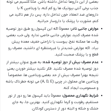
بعضی از این داروها تداخل داشته باشن. مثلاً کلسیم می تونه
جذب برخی آنتی بیوتیک ها رو کم کنه، یا ویتامین K با
داروهای ضد انعقاد خون تداخل داره. پس باز هم تاکید می
کنم، مشورت با پزشک یا داروساز حیاتیه.
عوارض جانبی نادر:
معمولاً اگه این کپسول رو طبق دوز توصیه
شده مصرف کنید، عوارض جانبی خاصی نداره. ولی خب، بعضی
وقت ها ممکنه نفخ، یبوست یا ناراحتی خفیف معده پیش
بیاد. اگه عوارض شدیدتر یا غیرمنتظره ای داشتید، مصرف رو
قطع و با پزشک صحبت کنید.
عدم مصرف بیش از دوز توصیه شده:
به هیچ عنوان بیشتر از
دوز توصیه شده مصرف نکنید. فکر نکنید بیشتر خوردن یعنی
نتیجه بهتر! مصرف بیش از حد بعضی ویتامین ها، مخصوصاً
ویتامین های محلول در چربی (A, D, E) می تونه خطرناک باشه
و مسمومیت ایجاد کنه.
شرایط نگهداری محصول:
معمولاً باید کپسول ها رو دور از نور
مستقیم، رطوبت و گرما نگهداری کنید. بهترین جا، یه جای
خشک و خنکه و البته دور از دسترس کودکان.