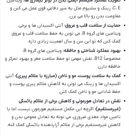
تقویت عملکرد سیستم ایمنی بدن در برابر بیماری ها:
ویتامین
C، E، زینک و سلنیوم مثل یه سپر دفاعی قوی عمل می کنن و
مقاومت بدن رو بالا می برن.
حمایت از سلامت قلب و عروق:
آنتی اکسیدان ها و برخی
ویتامین های گروه B، می تونن به حفظ سلامت قلب و عروق
کمک کنن که تو این سن و سال اهمیت زیادی داره.
بهبود عملکرد شناختی و حافظه:
ویتامین های گروه B،
مخصوصاً B12، نقش مهمی تو حفظ سلامت مغز و بهبود تمرکز و
حافظه دارن.
کمک به سلامت پوست، مو و ناخن (مبارزه با علائم پیری):
آنتی
اکسیدان ها و زینک می تونن به کاهش علائم پیری پوست و
حفظ شادابی مو و ناخن کمک کنن.
نقش در تعادل هورمونی و کاهش برخی از علائم یائسگی
(غیرمستقیم):
اگرچه این مکمل مستقیم هورمون نیست، اما با
تامین مواد مغذی ضروری، می تونه به تعادل عمومی بدن و
کاهش غیرمستقیم برخی از علائم آزاردهنده یائسگی کمک کنه.