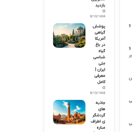
بازدید
08/10/1404
و
پوشش
گیاهی
آمریکا
در باغ
و
گیاه
ر
شناسی
ملی
ایران |
معرفی
مچنین
کامل
08/10/1404
هایی
جاذبه
های
گردشگر
ی اطراف
ی
مناره