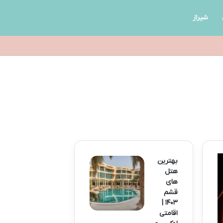
شیراز
بهترین
هتل
های
قشم
۱۴۰۳ |
اقامتی