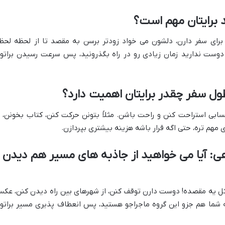
برایتان مهم است؟
برای سفر دارن، دلشون می خواد زودتر برسن به مقصد تا از لحظه لحظ
وست ندارید زمان زیادی رو در راه بگذرونید، پس سرعت رسیدن براتو
ول سفر چقدر برایتان اهمیت دارد؟
ی استراحت کنن و راحت باشن. مثلاً بتونن حرکت کنن، کتاب بخونن، ی
ی مهم تره، حتی اگه قرار باشه هزینه بیشتری بپردازن.
هی: آیا می خواهید از جاذبه های مسیر هم دیدن
ل یه مقصده! دوست دارن توقف کنن، از شهرهای بین راه دیدن کنن، عک
گه شما هم جزو این گروه ماجراجو هستید، پس انعطاف پذیری مسیر براتو