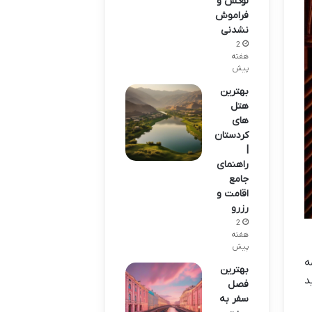
لوکس و
فراموش
نشدنی
2
هفته
پیش
بهترین
هتل
های
کردستان
|
راهنمای
جامع
اقامت و
رزرو
2
هفته
پیش
ه
بهترین
د
فصل
سفر به