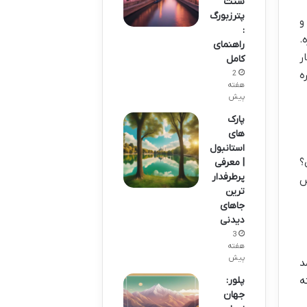
سنت
پترزبورگ
و
:
.
راهنمای
ر
کامل
ه
2
هفته
پیش
پارک
های
استانبول
؟
| معرفی
پرطرفدار
س
ترین
جاهای
دیدنی
3
هفته
پیش
د
ه
پلور:
جهان