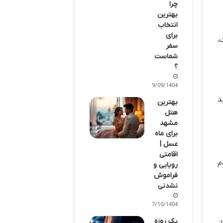
چرا
بهترین
انتخاب
برای
،
سفر
شماست
؟
29/09/1404
د
بهترین
هتل
مشهد
برای ماه
عسل |
اقامتی
م
رویایی و
فراموش
نشدنی
07/10/1404
یک روزه