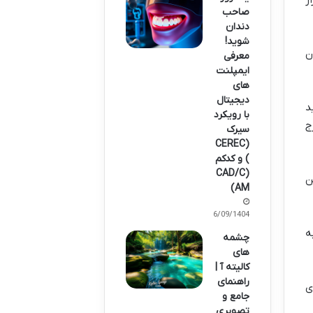
ز
صاحب
دندان
شوید!
ن
معرفی
ایمپلنت
های
دیجیتال
د
با رویکرد
ج
سیرک
(CEREC
) و کدکم
(CAD/C
د ۲ ساعت. این
AM)
16/09/1404
ه
چشمه
های
کالیته آ |
راهنمای
ی
جامع و
تصویری