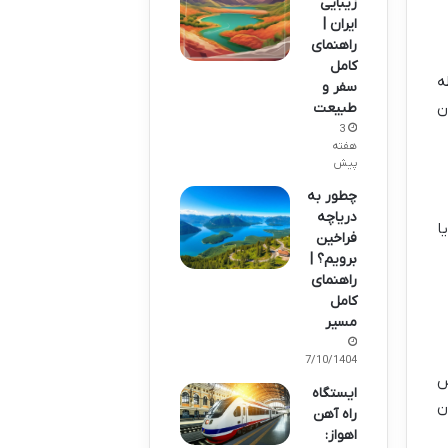
زیبایی
ایران |
راهنمای
کامل
ه
سفر و
ن
طبیعت
3
هفته
پیش
چطور به
دریاچه
ا
فراخین
برویم؟ |
راهنمای
کامل
مسیر
07/10/1404
س
ایستگاه
ن
راه آهن
اهواز: