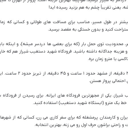
ردسر به شیراز برسید، هواپیما بهترین گزینه است. پرواز از تهران تا شیرا
یشتر در طول مسیر، مناسب برای مسافت های طولانی و کسانی که زما
ستراحت کنید و بدون خستگی به مقصد برسید.
 محدودیت توی حمل بار (که برای بعضی ها دردسر میشه)، و اینکه بای
 و هزینه جداگانه داشته باشید. فرودگاه شهید دستغیب شیراز هم که خار
اکسی یا مترو زمان بره.
از تهران حدود ۱ ساعت و ۲۰ دقیقه، از مشهد حدود ۱ ساعت و ۴۵ دقیقه، از تبریز حدو
ی احتمالی پرواز هستن.
یراز، یکی از مجهزترین فرودگاه های ایرانه. برای رسیدن از فرودگاه ب
ا خط یک مترو (ایستگاه شهید دستغیب) استفاده کنید.
یران و کارمندان پرمشغله که برای سفر کاری می رن، کسانی که از شهرها
 و راحتی براشون حرف اول رو می زنه، بهترین انتخابه.