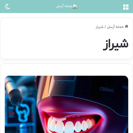
منو
تغی
مجله آرسل
/
شیراز
شیراز