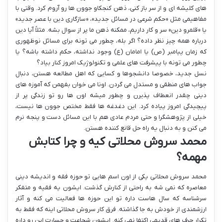
های کلیشه ای و از سر باز کنی، ذهن کنجکاو جوون ها رو آروم کرد. وقتی با
مفاهیمی مثل «حکم شرعی در مسائل جدید»، «سازگاری دین با عصر جدید»
یا «قلمرو دین» سر و کار داریم، ممکنه ذهن ما پر از سوال بشه. مثلاً آیا دین
درباره همه چیز نظر داده؟ اگر بله، چطور می تونه برای مسائل نوظهوری
که زمان پیامبر (ص) یا امامان (ع) وجود نداشته، حکم داشته باشه؟ یا
چطور می تونه با پیشرفت های علمی و تکنولوژیک امروز کنار بیاد؟
نسل جدید، خصوصا دانشجوها و کسایی که اهل مطالعه هستن، دنبال
جواب های منطقی و مستدل می گردن. اونا می خوان بفهمن که آموزه های
دینی چقدر انعطاف پذیرن و چطور میشه اون ها رو تو زندگی پر از
پیچیدگی امروز پیاده کرد. این دغدغه ها فقط مختص جوون ها نیست،
خیلی از پژوهشگرا و حتی مردم عادی هم با این مسائل دست و پنجه نرم
می کنن و به دنبال یه راه حل قانع کننده هستن.
محمد سروش محلاتی کیه و چرا کتابش
مهمه؟
محمد سروش محلاتی یکی از اون اسم هایی تو حوزه فقه و اندیشه دینی
معاصره که نمی شه به راحتی از کنارش گذشت. ایشون یه فقیه و متفکر
سرشناسه که سال هاست داره تو این حوزه ها فعالیت می کنه و آثار
ارزشمندی از خودش به جا گذاشته. فرق کار سروش محلاتی اینه که فقط به
تکرار حرف های قدیمی اکتفا نمی کنه. ایشون شجاعت و جسارت این رو داره