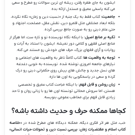
ایشون به جای طفره رفتن، ریشه ای ترین سوالات رو مطرح و سعی
می کنه پاسخی عمیق و مستدل ارائه بده.
جامعیت:
کتاب فقط به یک جنبه از «نسبت دین و زمان» نگاه نکرده،
بلکه ابعاد مختلفی مثل قلمرو دین، نقش عقل، مصلحت، اجتهاد و
حتی علم دینی رو به صورت جامع بررسی کرده.
تکیه بر منابع اصیل:
با اینکه نگاه نویسنده نو و تازه ست، اما هرگز از
منابع اصلی فقهی و کلامی دور نمیشه. ایشون با استناد به آیات و
روایات و آرای فقهای بزرگ، حرف های خودش رو مستند می کنه.
توجه به واقعیت ها:
کتاب کاملاً ناظر به واقعیت های اجتماعی و
نیازهای جامعه امروزی نوشته شده. نویسنده به خوبی دغدغه
های نسل جدید و چالش های پیش روی حکمرانی دینی رو درک
کرده و سعی در پاسخگویی به اون ها داره.
زبان روشن و قابل فهم:
با اینکه مباحث کتاب عمیق و تخصصی
هستن، اما سروش محلاتی تونسته اون ها رو با زبانی روان و تا حد
زیادی قابل فهم برای مخاطب عمومی بنویسه.
کجاها ممکنه حرف و حدیث داشته باشه؟
خب، مثل هر اثر فکری دیگه، ممکنه دیدگاه های مطرح شده در «
خلاصه
کتاب اسلام و مقتضیات زمان: بررسی نسبت دین و تحولات حیات انسانی
»