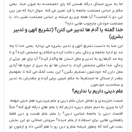
اما یه سری مسائل دیگه هستن که پای «مصلحت» به میون میاد. یعنی
حکم بر اساس مصلحت جامعه یا فرد تغییر می کنه. سوال اینه که مرز بین
این دو تا کجاست؟ آیا همه چیز رو میشه بر اساس مصلحت تغییر داد، یا
مصلحت خودش چارچوب هایی داره؟
خدا گفته یا آدم ها تدبیر می کنن؟ (تشریع الهی و تدبیر
بشری)
این مبنا به «نسبت تشریع الهی و تدبیر بشری» می پردازه. یعنی خدا تا چه
حد تو اداره جامعه و زندگی بشر دخالت کرده و احکام رو مشخص کرده؟ و تا
چه حد کارها رو به تدبیر و عقل انسان ها واگذار کرده؟ آیا برای هر جزئی از
زندگی، خدا حکمی مشخص کرده، یا انسان ها تو یه سری از حوزه ها آزادی
عمل دارن که خودشون تصمیم بگیرن؟ این بحث کمک می کنه تا بفهمیم
چقدر از مسائل ما مستقیماً به حکم شرعی برمی گرده و چقدرش به تدبیر
و صلاحدید خودمون.
علم دینی داریم یا نداریم؟
مبحث «مرزبندی و تعامل میان علم دینی و علم غیردینی» هم خیلی مهمه.
آیا ما چیزی به اسم «علم دینی» داریم که با علم های دیگه فرق کنه؟ مثلاً
اقتصاد دینی یا جامعه شناسی دینی؟ یا علم، علم هست و دین فقط
راهنمایی هایی برای استفاده از علم میده؟ سروش محلاتی تو این بخش
بحث می کنه که چطور میشه علم و دین رو با هم آشتی داد و ازشون تو