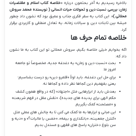
بالاخره رسیدیم به آخر بحثمون درباره «
خلاصه کتاب اسلام و مقتضیات
زمان: بررسی نسبت دین و تحولات حیات انسانی ( نویسنده محمد سروش
محلاتی )
». این کتاب یه سفر فکری جذاب و عمیق بود که نشون داد چطور
میشه بین ثابتات دین و سیالات زمانه، یه تعادل منطقی و کاربردی برقرار
کرد.
خلاصه تمام حرف ها
اگه بخوایم خیلی خلاصه بگیم، سروش محلاتی تو این کتاب به ما نشون
داد که:
بحث «نسبت دین و زمان» یه دغدغه جدیه، مخصوصاً تو جامعه
امروز ما.
برای حل این دغدغه، باید اولاً «قلمرو دین» رو درست بشناسیم؛
یعنی بفهمیم دین کجاها نظر داده و کجاها نه.
بعدش باید از ابزارهایی مثل «اجتهاد» (که در واقع همون کشف
حکم الهی برای پدیده های جدیده)، «نقش عقل در فهم شریعت»
و «مصلحت» کمک بگیریم.
این مبانی و ابزارها به ما کمک می کنن تا به چالش های عملی مثل
«کنترل جمعیت»، «بانکداری و بیمه»، «خمس یا مالیات؟» و «دیه و
سن بلوغ دختران» پاسخ های فقهی و مستدل بدیم.