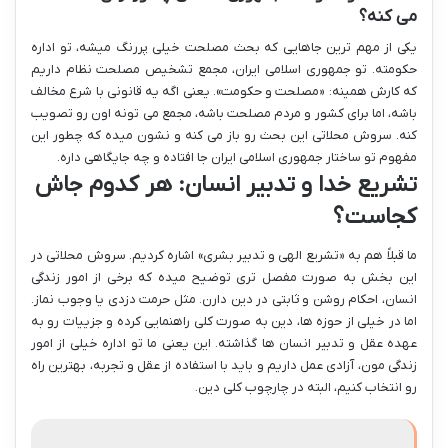
می کنه؟
یکی از مهم ترین جاهایی که بحث مصلحت خیلی پررنگ میشه، تو اداره
حکومته. تو جمهوری اسلامی ایران، مجمع تشخیص مصلحت نظام داریم
که کارش همینه: «مصلحت و حکومت». یعنی اگه یه قانونی با شرع مخالف
باشه، اما برای کشور و مردم مصلحت باشه، مجمع می تونه اون رو تصویب
کنه. سروش محلاتی این بحث رو باز می کنه و نشون میده که چطور این
مفهوم تو ساختار جمهوری اسلامی ایران جا افتاده و چه جایگاهی داره.
تشریع خدا و تدبیر انسان: هر کدوم جاش
کجاست؟
ما قبلاً هم به «تشریع الهی و تدبیر بشری» اشاره کردیم. سروش محلاتی در
این بخش به صورت مفصل تری توضیح میده که برخی از امور زندگی
انسان، احکام روشن و ثابتی در دین دارن. مثل حرمت دزدی یا وجوب نماز.
اما در خیلی از حوزه ها، دین به صورت کلی راهنمایی کرده و جزییات رو به
عهده عقل و تدبیر انسان ها گذاشته. این یعنی ما تو اداره خیلی از امور
زندگی مون، آزادی عمل داریم و باید با استفاده از عقل و تجربه، بهترین راه
رو انتخاب کنیم، البته در چارچوب کلی دین.