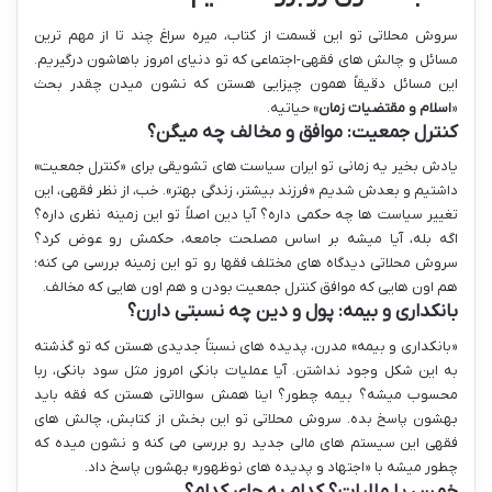
سروش محلاتی تو این قسمت از کتاب، میره سراغ چند تا از مهم ترین
مسائل و چالش های فقهی-اجتماعی که تو دنیای امروز باهاشون درگیریم.
این مسائل دقیقاً همون چیزایی هستن که نشون میدن چقدر بحث
«
اسلام و مقتضیات زمان
» حیاتیه.
کنترل جمعیت: موافق و مخالف چه میگن؟
یادش بخیر یه زمانی تو ایران سیاست های تشویقی برای «کنترل جمعیت»
داشتیم و بعدش شدیم «فرزند بیشتر، زندگی بهتر». خب، از نظر فقهی، این
تغییر سیاست ها چه حکمی داره؟ آیا دین اصلاً تو این زمینه نظری داره؟
اگه بله، آیا میشه بر اساس مصلحت جامعه، حکمش رو عوض کرد؟
سروش محلاتی دیدگاه های مختلف فقها رو تو این زمینه بررسی می کنه؛
هم اون هایی که موافق کنترل جمعیت بودن و هم اون هایی که مخالف.
بانکداری و بیمه: پول و دین چه نسبتی دارن؟
«بانکداری و بیمه» مدرن، پدیده های نسبتاً جدیدی هستن که تو گذشته
به این شکل وجود نداشتن. آیا عملیات بانکی امروز مثل سود بانکی، ربا
محسوب میشه؟ بیمه چطور؟ اینا همش سوالاتی هستن که فقه باید
بهشون پاسخ بده. سروش محلاتی تو این بخش از کتابش، چالش های
فقهی این سیستم های مالی جدید رو بررسی می کنه و نشون میده که
چطور میشه با «اجتهاد و پدیده های نوظهور» بهشون پاسخ داد.
خمس یا مالیات؟ کدام به جای کدام؟