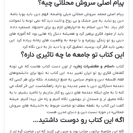
پیام اصلی سروش محلاتی چیه؟
پیام اصلی محمد سروش محلاتی خیلی واضحه: فهم دین باید پویا باشه.
دین رو نباید یه چیز خشک و بی روح و ثابت دید که نمی تونه با تحولات
کنار بیاد. نه! دین اسلام به ما ابزارهای لازم رو برای «اجتهاد مستمر» داده.
باید از جمود فکری پرهیز کرد و همیشه دنبال راه هایی بود که آموزه های
دینی رو تو زندگی روزمره و با توجه به واقعیت های زمانه پیاده کرد. این
یعنی باید فکر کرد، پرسید، تحقیق کرد و با دید باز به دین نگاه کرد.
این کتاب تو جامعه ما چه تاثیری داره؟
کتاب «
اسلام و مقتضیات زمان
» از اون دست کتاب هاست که می تونه
گفتمان فکری رو تو ایران تغییر بده. این کتاب نه تنها برای دانشجوهای
فقه، فلسفه دین و علوم سیاسی یه منبع ارزشمنده، بلکه برای هر کسی که
دغدغه «سازگاری دین با عصر جدید» رو داره، راهگشاست. این اثر کمک می
کنه تا به جای اینکه دغدغه های دینی رو کنار بذاریم یا ناامید بشیم، با یه
نگاه عمیق تر و مستدل تر بهشون نگاه کنیم و راه حل پیدا کنیم. میشه
گفت این کتاب یه نقطه عطف تو مباحث مربوط به «اندیشه های سروش
محلاتی» در حوزه نسبت دین و دنیای مدرن هست.
اگه این کتاب رو دوست داشتید…
اگه این خلاصه براتون جذاب بود و حس می کنید که این مباحث گره ای از