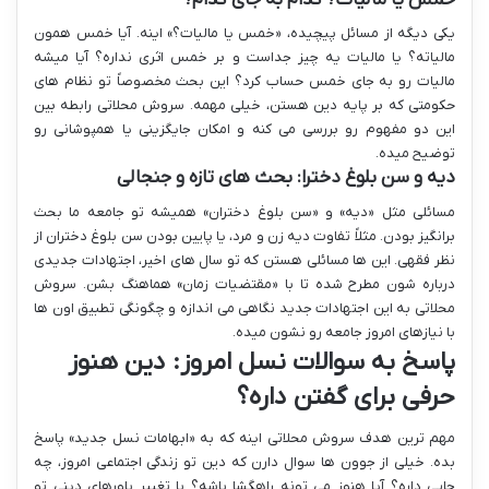
یکی دیگه از مسائل پیچیده، «خمس یا مالیات؟» اینه. آیا خمس همون
مالیاته؟ یا مالیات یه چیز جداست و بر خمس اثری نداره؟ آیا میشه
مالیات رو به جای خمس حساب کرد؟ این بحث مخصوصاً تو نظام های
حکومتی که بر پایه دین هستن، خیلی مهمه. سروش محلاتی رابطه بین
این دو مفهوم رو بررسی می کنه و امکان جایگزینی یا همپوشانی رو
توضیح میده.
دیه و سن بلوغ دخترا: بحث های تازه و جنجالی
مسائلی مثل «دیه» و «سن بلوغ دختران» همیشه تو جامعه ما بحث
برانگیز بودن. مثلاً تفاوت دیه زن و مرد، یا پایین بودن سن بلوغ دختران از
نظر فقهی. این ها مسائلی هستن که تو سال های اخیر، اجتهادات جدیدی
درباره شون مطرح شده تا با «مقتضیات زمان» هماهنگ بشن. سروش
محلاتی به این اجتهادات جدید نگاهی می اندازه و چگونگی تطبیق اون ها
با نیازهای امروز جامعه رو نشون میده.
پاسخ به سوالات نسل امروز: دین هنوز
حرفی برای گفتن داره؟
مهم ترین هدف سروش محلاتی اینه که به «ابهامات نسل جدید» پاسخ
بده. خیلی از جوون ها سوال دارن که دین تو زندگی اجتماعی امروز، چه
جایی داره؟ آیا هنوز می تونه راهگشا باشه؟ با تغییر باورهای دینی تو