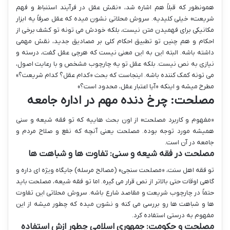
همونطور که قبلاً هم اشاره شد، «نقش عقل در فرآیند استنباط و فهم
شریعت» خیلی کلیدیه. سروش محلاتی نشون میده که عقل صرفاً یه ابزار
مکانیکی برای فهمیدن متن نیست، بلکه خودش می تونه تو کشف برخی از
احکام و هم چنین تو تطبیق احکام کلی بر مصادیق جدید، نقش مهمی
داشته باشه. البته این به این معنی نیست که هرچی عقل گفت، درسته و
نیازی به نص نیست. بلکه عقل تو یه چارچوب مشخص و با رعایت اصول،
می تونه کمک کننده باشه. اینجاست که بحث «کدام عقل؟ کدام شریعت؟»
مطرح میشه و اینکه «آیا اعتبار عقل، محدود است؟»
مصلحت: چرخ دنده مهم در اداره جامعه
«مفهوم و کاربرد مصلحت» از اون بحث هاییه که تو فقه شیعه و سنی
همیشه مورد توجه بوده. مصلحت یعنی آنچه که نفع و صلاح مردم و
جامعه در آن است.
مصلحت در فقه شیعه و سنی: تفاوت ها و شباهت ها
تو فقه اهل سنت، «مصلحت سنجی» (مصالح مرسله) جایگاه ویژه ای داره و
گاهی اوقات حتی بالاتر از نص قرار می گیره. اما تو فقه شیعه، مصلحت باید
حتماً در چارچوب شریعت و مقاصد شارع باشه. سروش محلاتی این تفاوت
ها و شباهت ها رو بررسی می کنه و نشون میده که چطور میشه از این
مفهوم به درستی استفاده کرد.
مصلحت و حکومت: جمهوری اسلامی چطور ازش استفاده