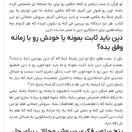
تو قرآن یا سنت پیامبر و ائمه، حکمی رو برای یه مسئله ای مشخص کرده
باشه، اون رو قبول می کنیم. اما اگه حکمی نباشه، ما نمی تونیم به زور
بگیم حتماً یه حکمی هست و باید پیداش کنیم. سروش محلاتی تو این
کتاب، هر دو دیدگاه رو بررسی می کنه و نشون میده که هر کدوم چه
پیامدهایی برای «سازگاری دین با عصر جدید» دارن.
دین باید ثابت بمونه یا خودش رو با زمانه
وفق بده؟
یکی از بحث های داغ تو این زمینه اینه که آیا دین پویایی داره یا ثبات؟
بعضیا میگن دین باید ثابت بمونه و ما باید خودمون رو با دین منطبق
کنیم، نه دین رو با خودمون. اما خب، زندگی بشری ثابت نیست و مسائل
جدیدی مثل «بانکداری و بیمه» یا «کنترل جمعیت» پیش میاد که نیاز به
پاسخ دارن. آیا میشه به این ها با نگاه ثابت گذشته پاسخ داد؟
برخی هم میگن دین باید قابلیت «تطبیق» با زمانه رو داشته باشه. یعنی
نه اینکه احکام اصلیش عوض بشه، بلکه نحوه فهم و پیاده سازی اون ها
طوری باشه که با مقتضیات روز هماهنگ بشه. سروش محلاتی هم تو این
زمینه بحث می کنه و سعی می کنه یه راه میانه رو پیدا کنه که هم به
ثبات دین آسیب نزنه، هم راه رو برای پویایی و پاسخگویی به مسائل جدید
باز نگه داره.
پنج ستون فکری سروش محلاتی برای حل