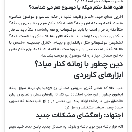
مسیر پیشرفت بشر استفاده کرد.
فقیه فقط حکم میگه یا موضوع هم می شناسه؟
آخرین مبنای مهم، «تمایز وظیفه فقیه در حکم شناسی و موضوع شناسی»
هست. فقیه وظیفه اش چیه؟ فقط اینکه حکم شرعی یه چیزی رو بگه؟
مثلاً بگه ربا حرام است. یا باید موضوعات رو هم بشناسه؟ مثلاً باید ساختار
بانکداری جدید رو بفهمه تا بتونه بگه فلان عملیات بانکی ربا هست یا نه؟
تشخیص موضوعاتی مثل «بانکداری و بیمه»، «کنترل جمعیت»، «خمس یا
مالیات؟» کار متخصصین اون حوزه ست، نه فقیه. اما فقیه برای حکم دادن
به این مسائل، نیاز داره که موضوع رو درست بشناسه.
دین چطور با زمانه کنار میاد؟
ابزارهای کاربردی
خب، حالا که مبانی فکری سروش محلاتی رو فهمیدیم، بریم سراغ اینکه
ایشون چطور از این مبانی استفاده می کنه تا ابزارهای عملی و نظری رو برای
«انطباق دین با زمانه» ارائه بده. این بخش در واقع قلب بحثه که نشون
میده چطور میشه مشکلات رو حل کرد.
اجتهاد: راهگشای مشکلات جدید
اگه قرار باشه دین پویا باشه و بتونه به مسائل جدید پاسخ بده، خب، مهم