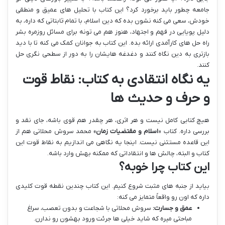
جامعه چطور باید برخورد کرد؟ این کتاب با تحلیل های عمیق و منطقی
خودش، سعی می کنه نشون بده که دین اسلام، با تمام ثابتاتی که داره، به
دلیل پویایی در فهم و اجتهاد، هنوز هم می تونه برای مسائل روزمره بشر
راه حل های کارآمدی ارائه بده. این کتاب به جوانان کمک می کنه تا با دید
بازتری به دین نگاه کنند و دغدغه هایشان را به دور از سطحی نگری حل
کنند.
یه نگاه انتقادی به کتاب: نقاط قوت
و حرف و حدیث ها
هیچ کتابی کامل نیست و هر اثری، هر چقدر هم قوی باشه، جای نقد و
بررسی داره. کتاب «
اسلام و مقتضیات زمان
» محمد سروش محلاتی هم از
این قاعده مستثنی نیست. اینجا یه نگاهی می اندازیم به نقاط قوت این
کتاب و البته، چالش ها و انتقاداتی که ممکنه بهش وارد باشه.
این کتاب چرا خوبه؟
بیاید از جنبه های مثبت شروع کنیم. این کتاب چندین نقطه قوت کلیدی
داره که اون رو واقعاً متمایز می کنه:
عمق و جسارت:
سروش محلاتی با شجاعت و بدون تعصب، سراغ
مباحثی میره که شاید خیلی ها جرئت ورود بهشون رو ندارن.