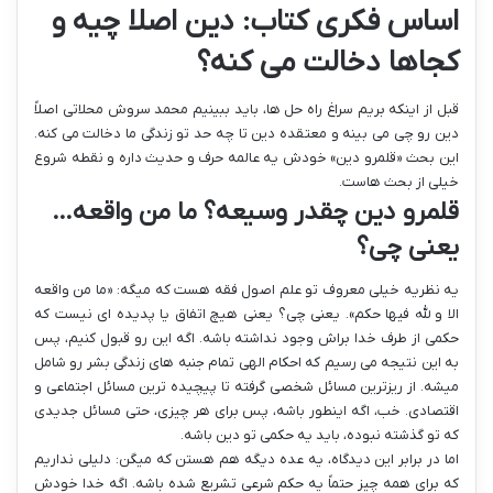
اساس فکری کتاب: دین اصلا چیه و
کجاها دخالت می کنه؟
قبل از اینکه بریم سراغ راه حل ها، باید ببینیم محمد سروش محلاتی اصلاً
دین رو چی می بینه و معتقده دین تا چه حد تو زندگی ما دخالت می کنه.
این بحث «قلمرو دین» خودش یه عالمه حرف و حدیث داره و نقطه شروع
خیلی از بحث هاست.
قلمرو دین چقدر وسیعه؟ ما من واقعه…
یعنی چی؟
یه نظریه خیلی معروف تو علم اصول فقه هست که میگه: «ما من واقعه
الا و لله فیها حکم». یعنی چی؟ یعنی هیچ اتفاق یا پدیده ای نیست که
حکمی از طرف خدا براش وجود نداشته باشه. اگه این رو قبول کنیم، پس
به این نتیجه می رسیم که احکام الهی تمام جنبه های زندگی بشر رو شامل
میشه. از ریزترین مسائل شخصی گرفته تا پیچیده ترین مسائل اجتماعی و
اقتصادی. خب، اگه اینطور باشه، پس برای هر چیزی، حتی مسائل جدیدی
که تو گذشته نبوده، باید یه حکمی تو دین باشه.
اما در برابر این دیدگاه، یه عده دیگه هم هستن که میگن: دلیلی نداریم
که برای همه چیز حتماً یه حکم شرعی تشریع شده باشه. اگه خدا خودش