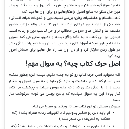
که بره سراغ گره های فکری و مسائل چالش برانگیز روز، و با یه نگاه نو و در
عین حال متکی به منابع اصیل، راهکارهایی رو برای اون ها پیدا کنه.
کتاب «
اسلام و مقتضیات زمان: بررسی نسبت دین و تحولات حیات انسانی
»
هم یکی از مهم ترین کارهای ایشونه. این کتاب در واقع بازتاب همین
دغدغه ها و تلاش های سروش محلاتی برای حل تناسب دین و زمانه است.
ایشون تو این کتاب با یه نگاه واقع بینانه و عمیق، سعی می کنه نشون
بده که چطور میشه آموزه های ثابت دین اسلام رو با تغییرات زندگی بشر
در طول زمان سازگار کرد و از دل اون ها، راه حل هایی برای مسائل امروز
پیدا کرد.
اصل حرف کتاب چیه؟ یه سوال مهم!
اگه بخوایم اصلِ حرفِ کتاب رو تو یه جمله بگیم، میشه این: چطور ممکنه
دین اسلام که ادعای خاتمیت و جاودانگی داره و یه سری اصول و احکام
ثابت داره، با زندگی بشری که دائم داره عوض میشه و پیشرفت می کنه،
کنار بیاد؟ این یه سوال بنیادیه که پاسخ بهش می تونه سرنوشت ساز
باشه.
سروش محلاتی تو این کتاب سه تا رویکرد رو مطرح می کنه:
آیا باید دین رو متغیر بدونیم تا با تغییرات زمانه همراه بشه؟ (که
ممکنه به تحریف دین منجر بشه.)
یا باید جلوی تغییرات زمانه رو بگیریم تا ثبات دین حفظ بشه؟ (که