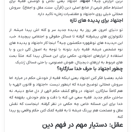
ترین ابزارش چیه؟
اجتهاد
. اجتهاد یعنی تلاش و کوشش فقیه برای
استنباط حکم شرعی از منابع اصلی دین (قرآن، سنت، عقل و اجماع). سروش
محلاتی خیلی روی «اجتهاد و مقتضیات زمان» تاکید داره.
اجتهاد برای پدیده های تازه
تو دنیای امروز، هر روز یه پدیده جدید سر و کله اش پیدا میشه. از
تکنولوژی های پیشرفته گرفته تا مسائل حقوقی و اجتماعی پیچیده. خب،
این «پدیده های نوظهور» حکمشون چیه؟ اینجا کار «اجتهاد و پدیده های
نو» مشخص میشه. فقیه باید بتونه با توجه به اصول کلی دین و با
استفاده از ابزارهای اجتهادی، حکمی برای این مسائل پیدا کنه. مثلاً بحث
های مربوط به ارزهای دیجیتال، هوش مصنوعی، یا حتی مسائل ژنتیک.
چطور اجتهاد با حرف خدا سازگاره؟
شاید بعضیا فکر کنن اجتهاد یعنی اینکه فقیه از خودش حکم در میاره. اما
سروش محلاتی توضیح میده که اینطور نیست. «اجتهاد و قانون الهی» با
هم کاملاً سازگارن. اجتهاد در واقع کشف حکم الهی از دل منابع دینیه، نه
ساختن حکم جدید. فقیه سعی می کنه با دقت و علم خودش، بفهمه که
خدا برای این مسئله خاص چه حکمی در نظر گرفته. اینجاست که نقش
عقل و مصلحت هم پررنگ میشه تا به فقیه کمک کنن حکم واقعی رو پیدا
کنه.
عقل: دستیار مهم در فهم دین