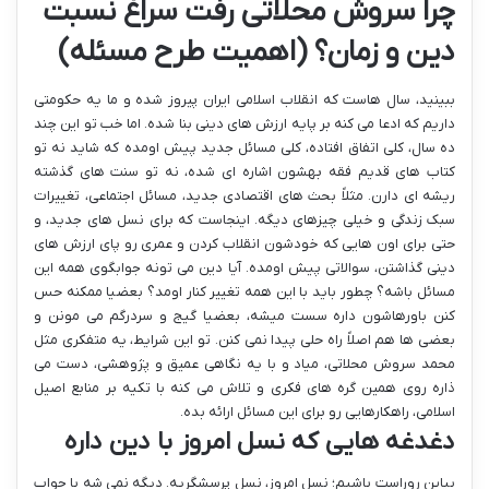
چرا سروش محلاتی رفت سراغ نسبت
دین و زمان؟ (اهمیت طرح مسئله)
ببینید، سال هاست که انقلاب اسلامی ایران پیروز شده و ما یه حکومتی
داریم که ادعا می کنه بر پایه ارزش های دینی بنا شده. اما خب تو این چند
ده سال، کلی اتفاق افتاده، کلی مسائل جدید پیش اومده که شاید نه تو
کتاب های قدیم فقه بهشون اشاره ای شده، نه تو سنت های گذشته
ریشه ای دارن. مثلاً بحث های اقتصادی جدید، مسائل اجتماعی، تغییرات
سبک زندگی و خیلی چیزهای دیگه. اینجاست که برای نسل های جدید، و
حتی برای اون هایی که خودشون انقلاب کردن و عمری رو پای ارزش های
دینی گذاشتن، سوالاتی پیش اومده. آیا دین می تونه جوابگوی همه این
مسائل باشه؟ چطور باید با این همه تغییر کنار اومد؟ بعضیا ممکنه حس
کنن باورهاشون داره سست میشه، بعضیا گیج و سردرگم می مونن و
بعضی ها هم اصلاً راه حلی پیدا نمی کنن. تو این شرایط، یه متفکری مثل
محمد سروش محلاتی، میاد و با یه نگاهی عمیق و پژوهشی، دست می
ذاره روی همین گره های فکری و تلاش می کنه با تکیه بر منابع اصیل
اسلامی، راهکارهایی رو برای این مسائل ارائه بده.
دغدغه هایی که نسل امروز با دین داره
بیاین روراست باشیم؛ نسل امروز، نسل پرسشگریه. دیگه نمی شه با جواب