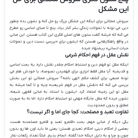
این مشکل
سروش محلاتی برای اینکه این مشکل بزرگ رو حل کنه و نشون بده چطور
دین می تونه با تحولات زندگی بشر کنار بیاد، پنج تا مبنای اساسی رو مطرح
می کنه که میشه گفت ستون های اصلی فکری این کتاب هستن. این مبانی
در واقع راهکارهایی هستن که ایشون برای «بررسی نسبت دین و تحولات
حیات انسانی» پیشنهاد میده.
نقش عقل در فهم احکام شرعی
اینکه عقل تو فهم دین و استنباط احکام چقدر نقش داره، یه بحث اساسی
و قدیمیه. آیا عقل فقط ابزاری برای فهمیدن نصوصه، یا خودش هم می
تونه منبعی برای کشف حکم الهی باشه؟ سروش محلاتی تو این بخش
بررسی می کنه که «نقش عقل در فهم شریعت» چیه و تا کجا میشه به
عقل تو این زمینه اعتماد کرد. ایشون با استناد به مبانی فقهی شیعه،
نشون میده که عقل جایگاه مهمی تو استنباط احکام داره، اما نه به صورت
مطلق و بدون محدودیت.
تفاوت تعبد و مصلحت: کجا جای اما و اگر نیست؟
یکی دیگه از مبانی مهم، بحث «قلمرو تعبد و قلمرو مصلحت» هست.
بعضی از احکام دینی، احکام تعبدی هستن؛ یعنی ما باید اون ها رو بدون
چون و چرا و به دلیل اینکه خدا گفته، انجام بدیم. مثلاً تعداد رکعات نماز.