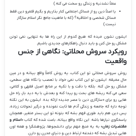
عملاً نشدنیه و زندگی رو سخت می کنه.)
یا اصلاً دین رو از مسائل اجتماعی کنار بذاریم و بگیم قلمرو دین فقط
مسائل شخصی و اخلاقیه؟ (که با ماهیت جامع نگر اسلام سازگار
نیست.)
ایشون نشون میده که هیچ کدوم از این راه ها به تنهایی نمی تونن
مشکل رو حل کنن و باید دنبال راهکارهای جدیدی باشیم.
رویکرد سروش محلاتی: نگاهی از جنس
واقعیت
روش سروش محلاتی تو این کتاب، یه روش کاملاً واقع بینانه و در عین
حال عمیقه. ایشون تو این کتاب نمی خواد با تعصب یا نگاه های سطحی،
مشکل رو حل کنه. بلکه با دقت و با تکیه بر منابع اصیل فقهی و کلامی،
سعی می کنه ریشه های بحث رو پیدا کنه و بعدش با یه دید باز، راه حل
هایی رو برای «سازگاری دین با عصر جدید» ارائه بده. ایشون به این نکته
توجه داره که جامعه و زندگی آدم ها ثابت نمونده و درگیر تحولات زیاده،
پس دین هم باید طوری فهم بشه که بتونه تو این بستر متغیر، همچنان
پاسخگوی نیازها باشه. این نگاه واقع بینانه، باعث شده که کتاب «
اسلام و
مقتضیات زمان
» به یه منبع مهم برای دانشجوها، پژوهشگرا و همه اون
هایی تبدیل بشه که دغدغه ارتباط دین و دنیای مدرن رو دارن.