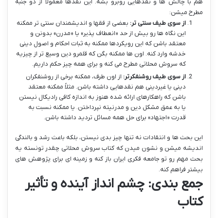
هم با چالش ها و نقدهایی روبرو بشه. این نقدها معمولاً از دو جنبه
مطرح میشن:
از سوی طیف سنتی تر:
بعضی از فقها و اندیشمندان سنتی تر ممکنه
این نگاه ها رو بیش از حد «انعطاف پذیر» یا «مدرن» بدونن و
معتقد باشن که این رویکردها ممکنه به ثبات احکام و اصول دینی
خدشه وارد کنه. اون ها ممکنه بگن که قلمرو دین وسیع تر از چیزیه
که سروش محلاتی مطرح می کنه و برای همه چیز حکم داریم.
از سوی طیف روشنفکرتر:
از اون طرف، ممکنه برخی از روشنفکران
دینی یا غیردینی هم نقدهایی داشته باشن. مثلاً ممکنه معتقد
باشن که راهکارهای ارائه شده هنوز به اندازه کافی رادیکال نیستن
یا به عمق مشکل دین و مدرنیته نپرداختن. یا ممکنه نسبت به
قدرت «اجتهاد» برای حل همه مسائل تردید داشته باشن.
این بحث ها و انتقادات نه تنها چیز بدی نیستن، بلکه باعث رشد و بالندگی
اندیشه میشن و نشون میدن که کتاب سروش محلاتی چقدر تونسته یه
بحث مهم رو تو جامعه فکری ایران باز کنه و زمینه ای برای پژوهش های
بیشتر فراهم کنه.
جمع بندی: چشم انداز آینده و تأثیر
کتاب