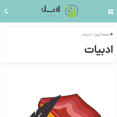
منو
تغی
مجله آرسل
/
ادبیات
ادبیات