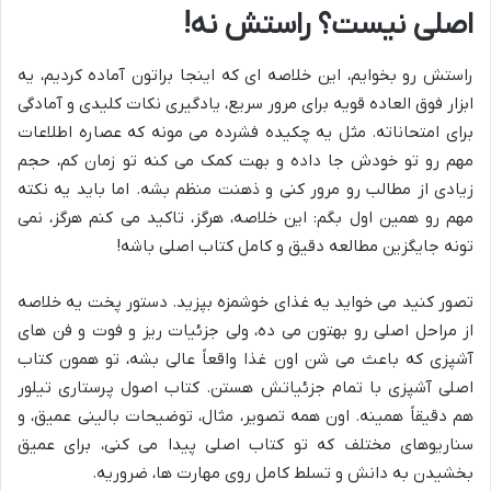
اصلی نیست؟ راستش نه!
راستش رو بخوایم، این خلاصه ای که اینجا براتون آماده کردیم، یه
ابزار فوق العاده قویه برای مرور سریع، یادگیری نکات کلیدی و آمادگی
برای امتحاناته. مثل یه چکیده فشرده می مونه که عصاره اطلاعات
مهم رو تو خودش جا داده و بهت کمک می کنه تو زمان کم، حجم
زیادی از مطالب رو مرور کنی و ذهنت منظم بشه. اما باید یه نکته
مهم رو همین اول بگم: این خلاصه، هرگز، تاکید می کنم هرگز، نمی
تونه جایگزین مطالعه دقیق و کامل کتاب اصلی باشه!
تصور کنید می خواید یه غذای خوشمزه بپزید. دستور پخت یه خلاصه
از مراحل اصلی رو بهتون می ده، ولی جزئیات ریز و فوت و فن های
آشپزی که باعث می شن اون غذا واقعاً عالی بشه، تو همون کتاب
اصلی آشپزی با تمام جزئیاتش هستن. کتاب اصول پرستاری تیلور
هم دقیقاً همینه. اون همه تصویر، مثال، توضیحات بالینی عمیق، و
سناریوهای مختلف که تو کتاب اصلی پیدا می کنی، برای عمیق
بخشیدن به دانش و تسلط کامل روی مهارت ها، ضروریه.