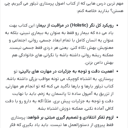
مهم ترین درس هایی که از کتاب اصول پرستاری تیلور می گیریم، چی
هستن؟ بذارید خلاصه کنم:
رویکرد کل نگر (Holistic) در مراقبت از بیمار:
این کتاب بهت
یاد می ده که بیمار رو فقط به عنوان یه بیماری نبینی، بلکه به
عنوان یه انسان کامل با تمام ابعاد جسمی، روانی، اجتماعی و
معنویش بهش نگاه کنی. یعنی هر دردی فقط جسمی نیست،
ممکنه ریشه روانی داشته باشه یا نگرانی های خانوادگی هم
بهش دامن بزنن.
اهمیت دقت و توجه به جزئیات در مهارت های بالینی:
تو
پرستاری، یه اشتباه کوچیک می تونه عواقب بزرگی داشته باشه.
کتاب تیلور بارها و بارها تأکید می کنه که تو انجام هر مهارتی،
از تزریق یه آمپول ساده تا پانسمان یه زخم، باید با نهایت
دقت و توجه به جزئیات پیش بری. مثلاً اگه یه دارو رو با دقت
کافی آماده نکنی، ممکنه دوزش اشتباه بشه.
لزوم تفکر انتقادی و تصمیم گیری مبتنی بر شواهد:
پرستاری
فقط پیروی از دستورالعمل ها نیست. باید یاد بگیری که فکر