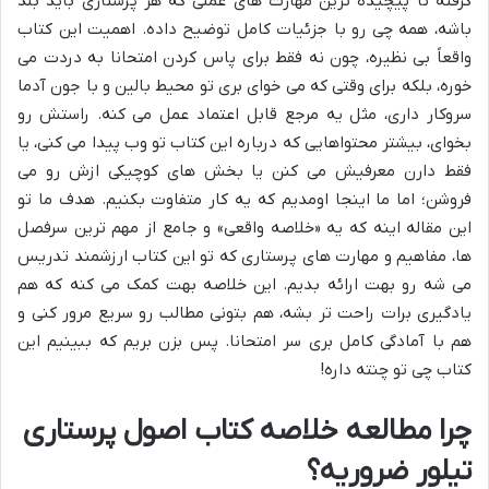
گرفته تا پیچیده ترین مهارت های عملی که هر پرستاری باید بلد
باشه، همه چی رو با جزئیات کامل توضیح داده. اهمیت این کتاب
واقعاً بی نظیره، چون نه فقط برای پاس کردن امتحانا به دردت می
خوره، بلکه برای وقتی که می خوای بری تو محیط بالین و با جون آدما
سروکار داری، مثل یه مرجع قابل اعتماد عمل می کنه. راستش رو
بخوای، بیشتر محتواهایی که درباره این کتاب تو وب پیدا می کنی، یا
فقط دارن معرفیش می کنن یا بخش های کوچیکی ازش رو می
فروشن؛ اما ما اینجا اومدیم که یه کار متفاوت بکنیم. هدف ما تو
این مقاله اینه که یه «خلاصه واقعی» و جامع از مهم ترین سرفصل
ها، مفاهیم و مهارت های پرستاری که تو این کتاب ارزشمند تدریس
می شه رو بهت ارائه بدیم. این خلاصه بهت کمک می کنه که هم
یادگیری برات راحت تر بشه، هم بتونی مطالب رو سریع مرور کنی و
هم با آمادگی کامل بری سر امتحانا. پس بزن بریم که ببینیم این
کتاب چی تو چنته داره!
چرا مطالعه خلاصه کتاب اصول پرستاری
تیلور ضروریه؟