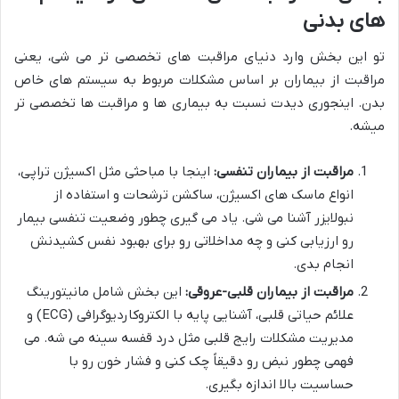
های بدنی
تو این بخش وارد دنیای مراقبت های تخصصی تر می شی، یعنی
مراقبت از بیماران بر اساس مشکلات مربوط به سیستم های خاص
بدن. اینجوری دیدت نسبت به بیماری ها و مراقبت ها تخصصی تر
میشه.
مراقبت از بیماران تنفسی:
اینجا با مباحثی مثل اکسیژن تراپی،
انواع ماسک های اکسیژن، ساکشن ترشحات و استفاده از
نبولایزر آشنا می شی. یاد می گیری چطور وضعیت تنفسی بیمار
رو ارزیابی کنی و چه مداخلاتی رو برای بهبود نفس کشیدنش
انجام بدی.
مراقبت از بیماران قلبی-عروقی:
این بخش شامل مانیتورینگ
علائم حیاتی قلبی، آشنایی پایه با الکتروکاردیوگرافی (ECG) و
مدیریت مشکلات رایج قلبی مثل درد قفسه سینه می شه. می
فهمی چطور نبض رو دقیقاً چک کنی و فشار خون رو با
حساسیت بالا اندازه بگیری.