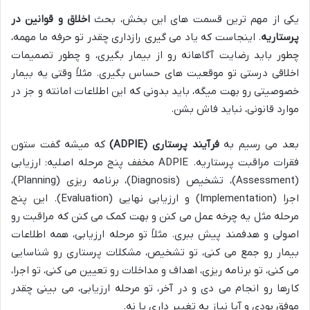
یکی از مهم ترین قسمت های این بخش، بحث
اخلاق و قوانین در
پرستاریه
. اینجاست که یاد می گیری رازداری چقدر تو حرفه ما مهمه،
چطور باید رضایت آگاهانه رو از بیمار بگیری، و چطور تصمیمات
اخلاقی درستی تو موقعیت های حساس بگیری. مثلاً وقتی یه بیمار
خصوصیتی رو بهت میگه، باید بدونی که این اطلاعات امانته و جز در
موارد قانونی، نباید فاش بشن.
بعد می رسیم به
فرآیند پرستاری (ADPIE)
که میشه گفت ستون
فقرات مراقبت پرستاریه. ADPIE مخفف پنج مرحله اصلیه: ارزیابی
(Assessment)، تشخیص (Diagnosis)، برنامه ریزی (Planning)،
اجرا (Implementation) و ارزیابی نهایی (Evaluation). این پنج
مرحله مثل یه چرخه عمل می کنن و بهت کمک می کنن که مراقبت رو
اصولی و هدفمند پیش ببری. مثلاً تو مرحله ارزیابی، همه اطلاعات
بیمار رو جمع می کنی، تو تشخیص، مشکلات پرستاری رو شناسایی
می کنی، تو برنامه ریزی، اهداف و مداخلات رو تعیین می کنی، تو اجرا،
کارها رو انجام می دی و در آخر، تو مرحله ارزیابی، می بینی چقدر
موفق بودی و آیا نیاز به تغییر داری یا نه.