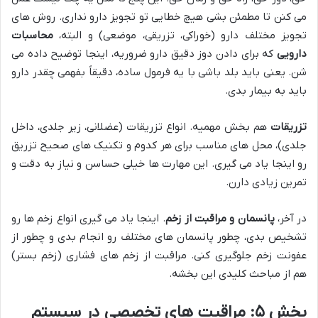
می کنن تا مطمئن بشی هیچ خطایی تو تجویز دارو نداری. روش های
تجویز مختلف دارو (خوراکی، تزریقی، موضعی) و البته،
محاسبات
دارویی
که برای دادن دوز دقیق دارو ضروریه، اینجا توضیح داده می
شن. یعنی باید بلد باشی با یه فرمول ساده، دقیقاً بفهمی چقدر دارو
باید به بیمار بدی.
تزریقات
هم بخش مهمیه. انواع تزریقات (عضلانی، زیر جلدی، داخل
جلدی)، محل های مناسب برای هر کدوم و تکنیک های صحیح تزریق
رو اینجا یاد می گیری. این مهارت ها خیلی حساسن و نیاز به دقت و
تمرین زیادی دارن.
در آخر،
پانسمان و مراقبت از زخم
. اینجا یاد می گیری انواع زخم ها رو
تشخیص بدی، چطور پانسمان های مختلف رو انجام بدی و چطور از
عفونت زخم جلوگیری کنی. مراقبت از زخم های فشاری (زخم بستر)
هم از مباحث کلیدی این بخشه.
بخش ۵: مراقبت های تخصصی در سیستم