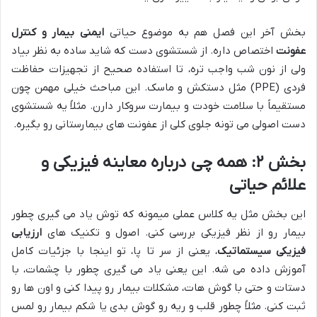
بخش آخر این فصل هم به موضوع حیاتی
ایمنی بیمار و کنترل
عفونت
اختصاص داره. از شستشوی دست که شاید ساده به نظر بیاد
ولی از نون شب واجب تره، تا استفاده صحیح از تجهیزات حفاظت
فردی (PPE) مثل دستکش و ماسک. این مباحث خیلی مهمن چون
مستقیماً با سلامت خودت و بیمارت سروکار دارن. مثلاً یه شستشوی
دست اصولی می تونه جلوی کلی از عفونت های بیمارستانی رو بگیره.
بخش ۲: همه چی درباره معاینه فیزیکی و
علائم حیاتی
این بخش مثل یه کلاس عملی میمونه که توش یاد می گیری چطور
بیمار رو از نظر فیزیکی بررسی کنی. اصول و تکنیک های
ارزیابی
فیزیکی سیستماتیک
، یعنی از سر تا پا، تو اینجا با جزئیات کامل
آموزش داده می شه. این یعنی یاد می گیری چطور با چشمات، با
دستات و حتی با گوش هات، مشکلات بیمار رو پیدا کنی و اون ها رو
ثبت کنی. مثلاً چطور قلب و ریه رو گوش بدی یا شکم بیمار رو لمس