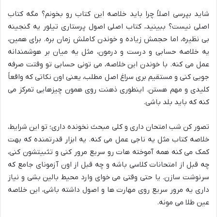
شاید بپرسی اصلاً چرا باید خلاصه این کتاب رو بخونم؟ مگه کتاب
اصلی نیست؟ ببینید، کتاب اصلی اصول پرستاری تیلور یه گنجینه
بی نظیره، اما حجمش زیاده و خوندن کاملش زمان بره. برای همین،
یه خلاصه حسابی و درست و درمون، مثل یه میان بر هوشمندانه
عمل می کنه. با خوندن این خلاصه، می تونی حسابی تو وقتت صرفه
جویی کنی و مستقیم بری سراغ اصل مطلب، یعنی اون نکاتی که واقعاً
کلیدی و مهم هستن. اینطوری ذهنت روی همون چیزهایی تمرکز می
کنه که باید بلد باشی.
تصور کن شب امتحان داری و کلی مبحث نخونده داری؛ تو این شرایط،
خلاصه کتاب مثل یه ناجی عمل می کنه. یه ابزار قدرتمنده که بهت
کمک می کنه همه آموخته هات رو سریع مرور کنی و تثبیتشون کنی،
چه قبل از امتحانات کلاسی باشه و چه قبل از اون آزمونای جامع که
سرنوشت سازن. یا حتی وقتی می خوای وارد محیط بالین بشی و نیاز
داری یه مرور سریع روی مهارت ها و اصول داشته باشی، این خلاصه
عین طلا می مونه.