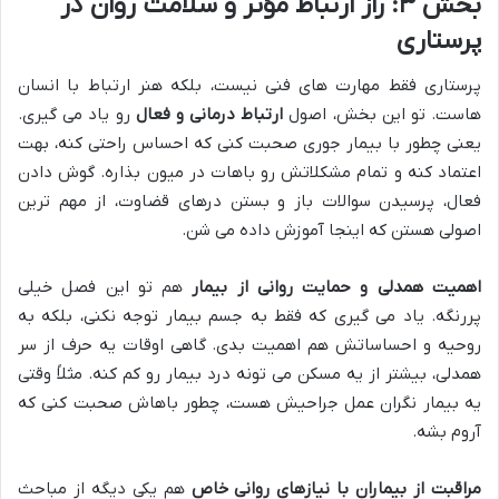
بخش ۳: راز ارتباط مؤثر و سلامت روان در
پرستاری
پرستاری فقط مهارت های فنی نیست، بلکه هنر ارتباط با انسان
هاست. تو این بخش، اصول
ارتباط درمانی و فعال
رو یاد می گیری.
یعنی چطور با بیمار جوری صحبت کنی که احساس راحتی کنه، بهت
اعتماد کنه و تمام مشکلاتش رو باهات در میون بذاره. گوش دادن
فعال، پرسیدن سوالات باز و بستن درهای قضاوت، از مهم ترین
اصولی هستن که اینجا آموزش داده می شن.
اهمیت همدلی و حمایت روانی از بیمار
هم تو این فصل خیلی
پررنگه. یاد می گیری که فقط به جسم بیمار توجه نکنی، بلکه به
روحیه و احساساتش هم اهمیت بدی. گاهی اوقات یه حرف از سر
همدلی، بیشتر از یه مسکن می تونه درد بیمار رو کم کنه. مثلاً وقتی
یه بیمار نگران عمل جراحیش هست، چطور باهاش صحبت کنی که
آروم بشه.
مراقبت از بیماران با نیازهای روانی خاص
هم یکی دیگه از مباحث