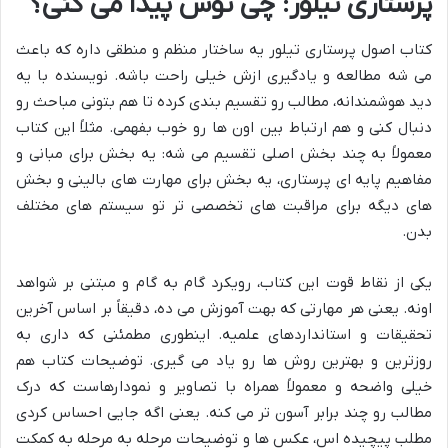
پرستاری تیلور: چی توش پیدا می کنی؟
کتاب اصول پرستاری تیلور یه ساختار منظم و منطقی داره که باعث
می شه مطالعه و یادگیری ازش خیلی راحت باشه. نویسنده با یه
دید هوشمندانه، مطالب رو تقسیم بندی کرده تا هم بتونی مباحث رو
دنبال کنی و هم ارتباط بین اون ها رو خوب بفهمی. مثلاً این کتاب
معمولاً به چند بخش اصلی تقسیم می شه: یه بخش برای مبانی و
مفاهیم پایه ای پرستاری، یه بخش برای مهارت های بالینی و بخش
های دیگه برای مراقبت های تخصصی تر تو سیستم های مختلف
بدن.
یکی از نقاط قوت این کتاب، رویکرد گام به گام و مبتنی بر شواهد
اونه. یعنی هر مهارتی که بهت آموزش می ده، دقیقاً بر اساس آخرین
تحقیقات و استانداردهای علمیه. اینطوری مطمئنی که داری به
روزترین و بهترین روش ها رو یاد می گیری. توضیحات کتاب هم
خیلی واضحه و معمولاً همراه با تصاویر و نمودارهاست که درک
مطالب رو چند برابر آسون تر می کنه. یعنی اگه جایی احساس کردی
مطلب پیچیده اس، عکس ها و توضیحات مرحله به مرحله به کمکت