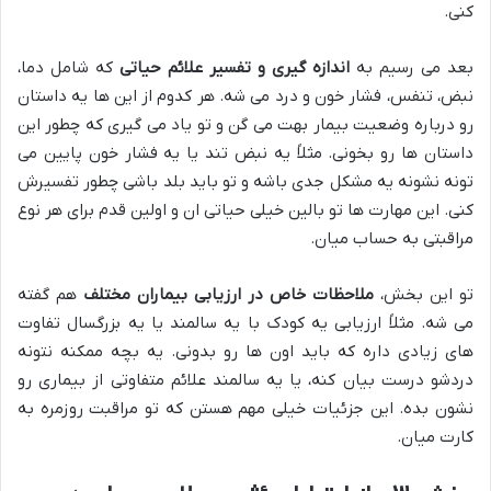
کنی.
بعد می رسیم به
اندازه گیری و تفسیر علائم حیاتی
که شامل دما،
نبض، تنفس، فشار خون و درد می شه. هر کدوم از این ها یه داستان
رو درباره وضعیت بیمار بهت می گن و تو یاد می گیری که چطور این
داستان ها رو بخونی. مثلاً یه نبض تند یا یه فشار خون پایین می
تونه نشونه یه مشکل جدی باشه و تو باید بلد باشی چطور تفسیرش
کنی. این مهارت ها تو بالین خیلی حیاتی ان و اولین قدم برای هر نوع
مراقبتی به حساب میان.
تو این بخش،
ملاحظات خاص در ارزیابی بیماران مختلف
هم گفته
می شه. مثلاً ارزیابی یه کودک با یه سالمند یا یه بزرگسال تفاوت
های زیادی داره که باید اون ها رو بدونی. یه بچه ممکنه نتونه
دردشو درست بیان کنه، یا یه سالمند علائم متفاوتی از بیماری رو
نشون بده. این جزئیات خیلی مهم هستن که تو مراقبت روزمره به
کارت میان.