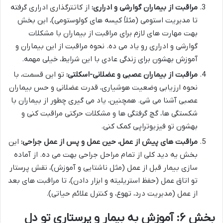
مراقبت از بیماران گوارشی و ادراری:
از کاتترگذاری ادراری گرفته
تا مدیریت استومی (مثلاً کیسه های کولوستومی)، این بخش
بهت مهارت های لازم برای مراقبت از بیماران با مشکلات
گوارشی و ادراری رو یاد می ده. نحوه مراقبت از این بیماران و
آموزش بهشون برای زندگی عادی با این شرایط، خیلی مهمه.
مراقبت از بیماران عصبی و عضلانی-اسکلتی:
تو این قسمت، با
نحوه ارزیابی وضعیت هوشیاری، قدرت عضلانی و حس بیماران
عصبی آشنا می شی. همچنین، یاد می گیری چطور از بیماران با
شکستگی ها، گچ گرفتگی ها و مشکلات حرکتی مراقبت کنی و
بهشون تو فیزیوتراپی کمک کنی.
مراقبت های پیش از عمل، حین عمل و پس از عمل جراحی:
این
بخش یه دید کلی از تمام مراحل جراحی بهت می ده. از آماده
سازی بیمار قبل از عمل (مثل ناشتایی و آموزش)، نقش پرستار
تو اتاق عمل (حفظ استریلیته و ابزار دادن)، تا مراقبت های بعد
از عمل (مدیریت درد، تهوع، و کنترل علائم حیاتی).
بخش ۶: آموزش به بیمار و پرستاری تو دل