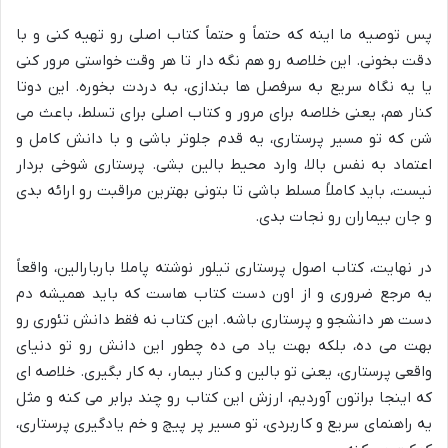
پس توصیه ما اینه که حتماً و حتماً کتاب اصلی رو تهیه کنی و با
دقت بخونی. این خلاصه رو هم نگه دار تا هر وقت خواستی مرور کنی
یا یه نگاه سریع به سرفصل ها بندازی، به دردت بخوره. این دوتا
کنار هم، یعنی خلاصه برای مرور و کتاب اصلی برای تسلط، باعث می
شن که تو مسیر پرستاری، یه قدم جلوتر باشی و با دانش کامل و
اعتماد به نفس بالا، وارد محیط بالین بشی. پرستاری شوخی بردار
نیست، باید کاملاً مسلط باشی تا بتونی بهترین مراقبت رو ارائه بدی
و جان بیماران رو نجات بدی.
در نهایت، کتاب اصول پرستاری تیلور نوشته پاملا باربارالین، واقعاً
یه مرجع ضروری و از اون دست کتاب هاست که باید همیشه دم
دست هر دانشجو و پرستاری باشه. این کتاب نه فقط دانش تئوری رو
بهت می ده، بلکه بهت یاد می ده چطور این دانش رو تو دنیای
واقعی پرستاری، یعنی تو بالین و کنار بیمار، به کار بگیری. خلاصه ای
که اینجا براتون آوردیم، ارزش این کتاب رو چند برابر می کنه و مثل
یه راهنمای سریع و کاربردی، تو مسیر پر پیچ و خم یادگیری پرستاری،