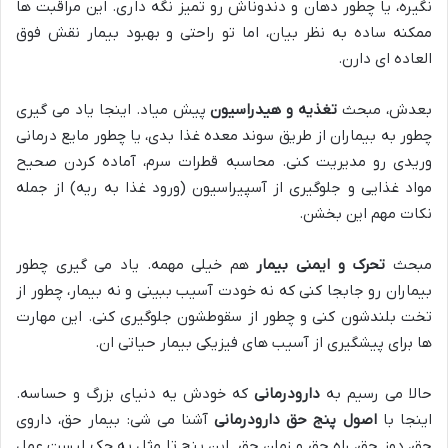
نگیره، یا چطور دهان و دندوناش رو تمیز نگه داری. این مراقبت ها
ممکنه ساده به نظر بیان، اما تو راحتی و بهبود بیمار نقش فوق
العاده ای دارن.
بعدش، مبحث
تغذیه و هیدراسیون
پیش میاد. اینجا یاد می گیری
چطور به بیماران از طریق سوند معده غذا بدی، یا چطور مایع درمانی
وریدی رو مدیریت کنی. محاسبه قطرات سرم، آماده کردن صحیح
مواد غذایی و جلوگیری از آسپیراسیون (ورود غذا به ریه) از جمله
نکات مهم این بخشن.
مبحث
تحرک و ایمنی بیمار
هم خیلی مهمه. یاد می گیری چطور
بیماران رو جابجا کنی که نه خودت آسیب ببینی و نه بیمار، چطور از
تخت بلندشون کنی و چطور از سقوطشون جلوگیری کنی. این مهارت
ها برای پیشگیری از آسیب های فیزیکی بیمار حیاتی ان.
حالا می رسیم به
دارودرمانی
که خودش یه دنیای بزرگ و حساسه.
اینجا با
اصول پنج حق دارودرمانی
آشنا می شی: بیمار حق، داروی
حق، دوز حق، راه حق و زمان حق. این پنج تا مثل یه چک لیست عمل