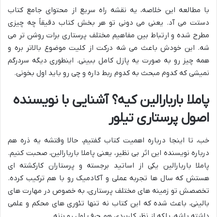
با مطالعه این خلاصه، یه نقشه راه سریع از محتوای جامع کتاب
دستت می آد. یعنی می دونی تو هر بخش کتاب دقیقاً چه چیزی
مطرح شده و ارتباط بین مفاهیم مختلف پرستاری برات روشن تر می
شه. این خودش باعث می شه درکت از کلیت موضوع بالاتر بره و
همه چیز رو به صورت یه پازل کامل ببینی. اینطوری دیگه سردرگم
نمیشی که کدوم مبحث به کدوم ربط داره و چی رو باید اول بخونی.
پاملا باربارالین کیه؟ آشنایی با نویسنده
اصول پرستاری تیلور
خب، تا اینجا درباره اهمیت کتاب گفتیم، حالا وقتشه یه ذره هم
درباره نویسنده این اثر بی نظیر، یعنی پاملا باربارالین، صحبت کنیم.
پاملا باربارالین یکی از اساتید برجسته و پرستاران کارکشته ای
هستش که سال ها تجربه عملی و آکادمیک رو با هم ترکیب کرده.
تخصصش تو زمینه های مختلف پرستاری، به خصوص در مهارت های
بالینی، باعث شده که این کتاب نه تنها تئوری های محکم و علمی
داشته باشه، بلکه از نظر کاربردی هم حرف اول رو بزنه.