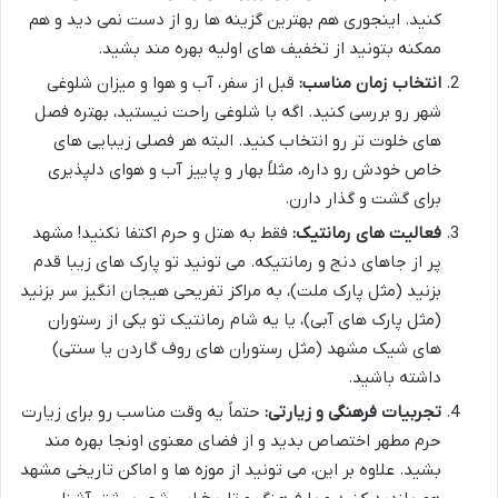
کنید. اینجوری هم بهترین گزینه ها رو از دست نمی دید و هم
ممکنه بتونید از تخفیف های اولیه بهره مند بشید.
انتخاب زمان مناسب:
قبل از سفر، آب و هوا و میزان شلوغی
شهر رو بررسی کنید. اگه با شلوغی راحت نیستید، بهتره فصل
های خلوت تر رو انتخاب کنید. البته هر فصلی زیبایی های
خاص خودش رو داره، مثلاً بهار و پاییز آب و هوای دلپذیری
برای گشت و گذار دارن.
فعالیت های رمانتیک:
فقط به هتل و حرم اکتفا نکنید! مشهد
پر از جاهای دنج و رمانتیکه. می تونید تو پارک های زیبا قدم
بزنید (مثل پارک ملت)، به مراکز تفریحی هیجان انگیز سر بزنید
(مثل پارک های آبی)، یا یه شام رمانتیک تو یکی از رستوران
های شیک مشهد (مثل رستوران های روف گاردن یا سنتی)
داشته باشید.
تجربیات فرهنگی و زیارتی:
حتماً یه وقت مناسب رو برای زیارت
حرم مطهر اختصاص بدید و از فضای معنوی اونجا بهره مند
بشید. علاوه بر این، می تونید از موزه ها و اماکن تاریخی مشهد