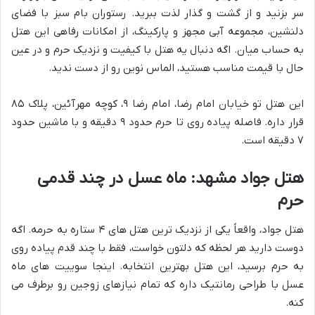
سر بزنید و از گشت و گذار لذت ببرید. رستوران بام سبز با فضای
دلنشین، مجموعه آبی مجهز و پارکینگ، از امکانات رفاهی این هتل
به حساب میان. اگه دنبال یه هتل با کیفیت و نزدیک حرم و در عین
حال با قیمت مناسب هستید، الماس نوین رو از دست ندید.
این هتل تو خیابان امام رضا، امام رضا ۹، کوچه مهرآئین، پلاک ۸۵
قرار داره. فاصله پیاده روی تا حرم حدود ۹ دقیقه و با ماشین حدود
۷ دقیقه است.
هتل جواد مشهد: ماه عسل در چند قدمی
حرم
هتل جواد، واقعاً یکی از نزدیک ترین هتل های ۴ ستاره به حرمه. اگه
دوست دارید هر لحظه که دلتون خواست، فقط با چند قدم پیاده روی
به حرم برسید، این هتل بهترین انتخابه. اینجا سوییت های ماه
عسل با طراحی رمانتیک داره که تمام نیازهای زوجین رو برطرف می
کنه.