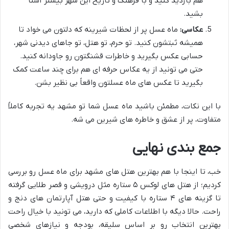
هم بازدید کنید و با فرهنگ و تاریخ این شهر بیشتر آشنا
بشید.
عکاسی:
ماه عسل پر از لحظات شیرینه که دلتون می خواد تا
همیشه ثبتشون کنید. تو حرم، تو هتل، تو جاهای دیدنی شهر،
حسابی عکس بگیرید و خاطرات قشنگتون رو جاودانه کنید.
حتی می تونید از یه عکاس حرفه ای هم برای چند ساعت کمک
بگیرید تا عکس های ماه عسلتون واقعاً بی نظیر بشن.
با این نکات، مطمئن باشید ماه عسل شما تو مشهد یه تجربه کاملاً
متفاوت، پر از عشق و خاطره های شیرین می شه.
جمع بندی نهایی
خب، تا اینجا با هم بهترین هتل های مشهد برای ماه عسل رو بررسی
کردیم؛ از هتل های لوکس ۵ ستاره مثل درویشی و قصر طلایی گرفته
تا گزینه های ۴ ستاره با کیفیت و حتی هتل آپارتمان های دنج و
راحت. حالا دیگه با اطلاعات کاملی که دارید، می تونید با خیال راحت
بهترین انتخاب رو بر اساس سلیقه، بودجه و نیازهای شخصی