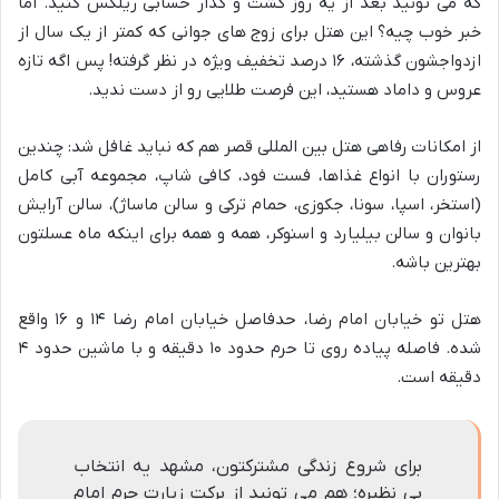
که می تونید بعد از یه روز گشت و گذار حسابی ریلکس کنید. اما
خبر خوب چیه؟ این هتل برای زوج های جوانی که کمتر از یک سال از
ازدواجشون گذشته، ۱۶ درصد تخفیف ویژه در نظر گرفته! پس اگه تازه
عروس و داماد هستید، این فرصت طلایی رو از دست ندید.
از امکانات رفاهی هتل بین المللی قصر هم که نباید غافل شد: چندین
رستوران با انواع غذاها، فست فود، کافی شاپ، مجموعه آبی کامل
(استخر، اسپا، سونا، جکوزی، حمام ترکی و سالن ماساژ)، سالن آرایش
بانوان و سالن بیلیارد و اسنوکر، همه و همه برای اینکه ماه عسلتون
بهترین باشه.
هتل تو خیابان امام رضا، حدفاصل خیابان امام رضا ۱۴ و ۱۶ واقع
شده. فاصله پیاده روی تا حرم حدود ۱۰ دقیقه و با ماشین حدود ۴
دقیقه است.
برای شروع زندگی مشترکتون، مشهد یه انتخاب
بی نظیره؛ هم می تونید از برکت زیارت حرم امام