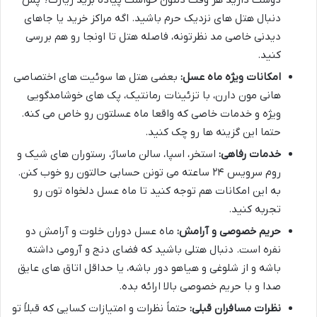
دنبال هتل های نزدیک حرم باشید. اگه مراکز خرید یا جاهای
دیدنی خاصی مد نظرتونه، فاصله هتل تا اونجا رو هم بررسی
کنید.
امکانات ویژه ماه عسل:
بعضی هتل ها سوئیت های اختصاصی
هانی مون دارن، با تزئینات رمانتیک، پک های خوشامدگویی
ویژه و خدمات خاصی که واقعا ماه عسلتون رو خاص می کنه.
حتما این گزینه ها رو چک کنید.
خدمات رفاهی:
استخر، اسپا، سالن ماساژ، رستوران های شیک و
روم سرویس ۲۴ ساعته می تونن حسابی حالتون رو خوب کنن.
به این امکانات هم توجه کنید تا ماه عسل دلخواه تون رو
تجربه کنید.
حریم خصوصی و آرامش:
ماه عسل دوران خلوت و آرامش دو
نفره است. دنبال هتلی باشید که فضای دنج و آرومی داشته
باشه و از شلوغی و هیاهو دور باشه، یا حداقل اتاق های عایق
صدا و با حریم خصوصی بالا ارائه بده.
نظرات مسافران قبلی:
حتماً نظرات و امتیازات کسایی که قبلاً تو