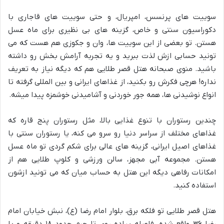
سوییت های پرنسس، امپریال، و حتی سوییت های قاجاری با
دکوراسیون سنتی و خاص، گزینه های بی نظیری برای ماه عسل
هستن. تو بعضی از این سوییت ها، وان و جکوزی هم هست که می
تونید حسابی ازش لذت ببرید و یه تجربه آرامش بخش رو داشته
باشید. منوی صبحانه هتل قصر طلایی هم که دیگه نیاز به تعریف
نداره! هرچی فکرش رو بکنید، از غذاهای ایرانی و بین المللی گرفته تا
انواع نوشیدنی ها، همه جور خوردنی و آشامیدنی خوشمزه پیدا میشه.
چندین رستوران با تنوع غذایی بالا، مثل رستوران پنج قاره که
غذاهای مختلف از سراسر دنیا رو سرو می کنه، یا رستوران سنتی با
غذاهای اصیل ایرانی، گزینه های عالی برای شکم گردی تو ماه عسل
هستن. مجموعه آبی مجهز، سالن ورزشی و کلوپ طلایی هم از
امکانات رفاهی دیگه این هتل به حساب میان که می تونید ازشون
استفاده کنید.
هتل قصر طلایی تو فلکه برق، بلوار امام رضا (ع)، نبش خیابان امام