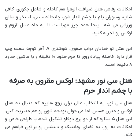
امکانات رفاهی هتل ضیافت الزهرا هم کامله و شامل جکوزی، کافی
شاپ، رستوران بام با چشم انداز شهر، چایخانه سنتی، استخر و سالن
ورزشی می شه. اینجا همه چیز مهیاست تا یه ماه عسل آروم و
لوکس رو تجربه کنید.
این هتل تو خیابان نواب صفوی، شوشتری ۷، آخر کوچه سمت چپ
قرار داره. فاصله پیاده روی تا حرم حدود ۱۰ دقیقه و با ماشین حدود
۸ دقیقه است.
هتل سی نور مشهد: لوکس مقرون به صرفه
با چشم انداز حرم
هتل سی نور، یه انتخاب عالی برای زوج هاییه که دنبال یه هتل
لوکس و مدرن هستن، اما می خوان بودجه شون رو هم مدیریت کنن.
این هتل ۵ ستاره که از دو برج دوقلو تشکیل شده، با طراحی خاص و
امکانات به روز، یه فضای رمانتیک و دلنشین رو براتون فراهم می
کنه.