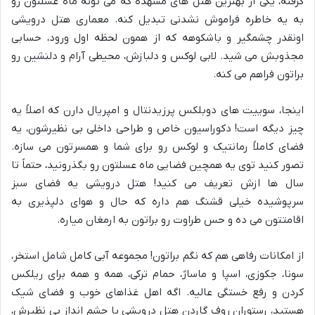
گرفته، یکی از بهترین هتل های مشهده که می تونه ماه عسلتون رو
به یه خاطره فراموش نشدنی تبدیل کنه. معماری هتل درویشی
اونقدر چشمگیر و باشکوهه که از همون لحظه اول ورود، حسابی
مجذوبش می شید. لابی لوکس و دلبازش، محیطی آرام و دلنشین رو
براتون فراهم می کنه.
اینجا، سوییت های دوبلکس پرزیدنتال و امپریال دارن که اصلاً یه
چیز دیگه است! دکوراسیون خاص و طراحی داخلی بی نظیرشون، یه
فضای کاملاً رمانتیک و لوکس رو برای شما و همسرتون می سازه.
تصور کنید توی یه همچین فضایی ماه عسلتون رو بگذرونید، حتماً تا
سال ها ازش تعریف می کنید! هتل درویشی یه فضای سبز
سرپوشیده خیلی قشنگ هم داره که حال و هوای دلپذیری به
اقامتتون می ده و حس طراوت رو براتون به ارمغان میاره.
از امکانات رفاهی هم که نگم براتون! مجموعه آبی کامل شامل استخر،
سونا، جکوزی، اسپا و ماساژ، حمام ترکی، همه و همه برای ریلکس
کردن و رفع خستگی عالیه. اگه اهل غذاهای خوب و فضای شیک
هستید، رستوران روف گاردن هتل درویشی با چشم انداز بی نظیرش،