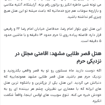
می تونه شبی خاطره انگیز رو براتون رقم بزنه. آرایشگاه، آتلیه عکاسی
و بازارچه سوغات هم جزو خدماتیه که باعث میشه تو این هتل هیچ
چیزی کم نداشته باشید.
این هتل توی بلوار امام رضا، حدفاصل خیابان امام رضا ۲۲ و رفیعی
قرار داره. فاصله پیاده روی تا حرم حدود ۱۴ دقیقه و با ماشین حدود
۵ دقیقه است.
هتل قصر طلایی مشهد: اقامتی مجلل در
نزدیکی حرم
اگه دوست دارید ماه عسلتون رو تو یه قصر واقعی بگذرونید و
نزدیک حرم هم باشید، هتل قصر طلایی مشهد همونجاییه که
دنبالش می گردید. این هتل، یکی از بزرگترین و باشکوه ترین هتل
های ایرانه که با معماری بی نظیرش، چشم هر بیننده ای رو به
خودش خیره می کنه. تنوع سوییت های لوکس اینجا، واقعاً شگفت
انگیزه.