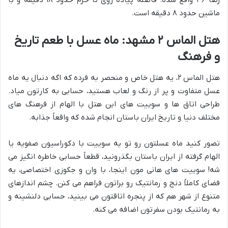
رضا ۳۶ واقع شده. فاصله پیاده روی تا حرم حدود ۱۸ دقیقه و با
ماشین حدود ۸ دقیقه است.
هتل الماس ۲ مشهد: ماه عسل با طعم تاریخ
و فرهنگ
هتل الماس ۲، یه هتل خاص و منحصر به فرده که اگه دنبال یه ماه
عسل متفاوت و پر از رنگ و لعاب هستید، حسابی به کارتون میاد.
طراحی اتاق ها و سوییت های این هتل با الهام از فرهنگ های
مختلف دنیا و تاریخ ایران باستان انجام شده که واقعاً جذابه.
تصور کنید ماه عسلتون رو تو یه سوییت با دکوراسیون صفویه یا
الهام گرفته از ایران باستان بگذرونید، قطعاً حسابی خاطره انگیز می
شه! سوییت های هانی مون اینجا، با وان و جکوزی اختصاصی، یه
فضای کاملاً دنج و رمانتیک رو براتون فراهم می کنن. چشم اندازهای
متنوع از شهر هم که از پنجره اتاقتون می بینید، حسابی دلنشینه و
به رمانتیک بودن سفرتون اضافه می کنه.