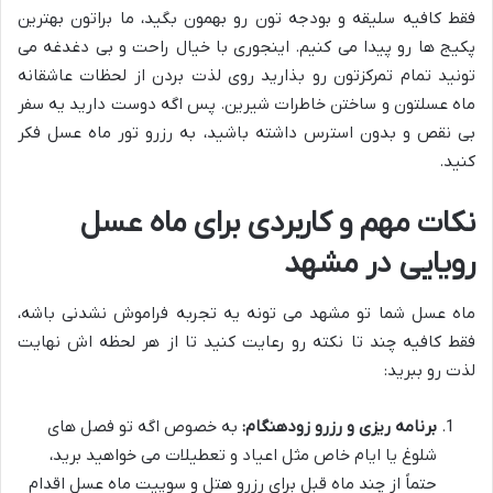
فقط کافیه سلیقه و بودجه تون رو بهمون بگید، ما براتون بهترین
پکیج ها رو پیدا می کنیم. اینجوری با خیال راحت و بی دغدغه می
تونید تمام تمرکزتون رو بذارید روی لذت بردن از لحظات عاشقانه
ماه عسلتون و ساختن خاطرات شیرین. پس اگه دوست دارید یه سفر
بی نقص و بدون استرس داشته باشید، به رزرو تور ماه عسل فکر
کنید.
نکات مهم و کاربردی برای ماه عسل
رویایی در مشهد
ماه عسل شما تو مشهد می تونه یه تجربه فراموش نشدنی باشه،
فقط کافیه چند تا نکته رو رعایت کنید تا از هر لحظه اش نهایت
لذت رو ببرید:
برنامه ریزی و رزرو زودهنگام:
به خصوص اگه تو فصل های
شلوغ یا ایام خاص مثل اعیاد و تعطیلات می خواهید برید،
حتماً از چند ماه قبل برای رزرو هتل و سوییت ماه عسل اقدام