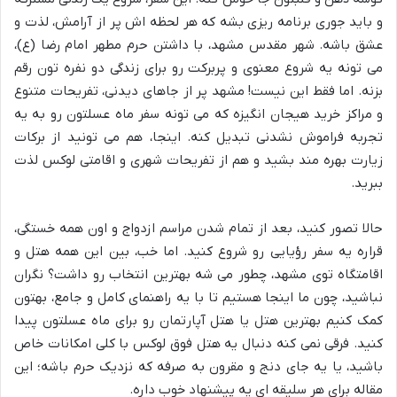
و باید جوری برنامه ریزی بشه که هر لحظه اش پر از آرامش، لذت و
عشق باشه. شهر مقدس مشهد، با داشتن حرم مطهر امام رضا (ع)،
می تونه یه شروع معنوی و پربرکت رو برای زندگی دو نفره تون رقم
بزنه. اما فقط این نیست! مشهد پر از جاهای دیدنی، تفریحات متنوع
و مراکز خرید هیجان انگیزه که می تونه سفر ماه عسلتون رو به یه
تجربه فراموش نشدنی تبدیل کنه. اینجا، هم می تونید از برکات
زیارت بهره مند بشید و هم از تفریحات شهری و اقامتی لوکس لذت
ببرید.
حالا تصور کنید، بعد از تمام شدن مراسم ازدواج و اون همه خستگی،
قراره یه سفر رؤیایی رو شروع کنید. اما خب، بین این همه هتل و
اقامتگاه توی مشهد، چطور می شه بهترین انتخاب رو داشت؟ نگران
نباشید، چون ما اینجا هستیم تا با یه راهنمای کامل و جامع، بهتون
کمک کنیم بهترین هتل یا هتل آپارتمان رو برای ماه عسلتون پیدا
کنید. فرقی نمی کنه دنبال یه هتل فوق لوکس با کلی امکانات خاص
باشید، یا یه جای دنج و مقرون به صرفه که نزدیک حرم باشه؛ این
مقاله برای هر سلیقه ای یه پیشنهاد خوب داره.