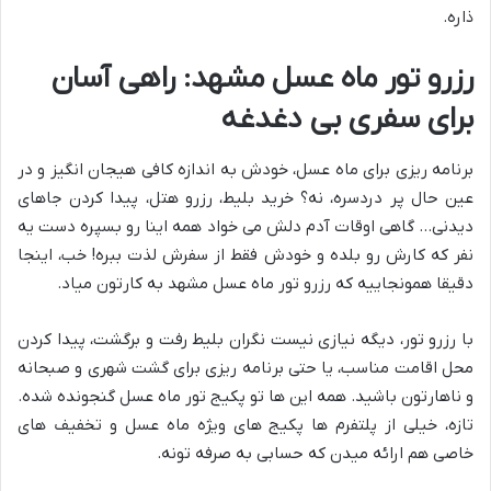
ذاره.
رزرو تور ماه عسل مشهد: راهی آسان
برای سفری بی دغدغه
برنامه ریزی برای ماه عسل، خودش به اندازه کافی هیجان انگیز و در
عین حال پر دردسره، نه؟ خرید بلیط، رزرو هتل، پیدا کردن جاهای
دیدنی… گاهی اوقات آدم دلش می خواد همه اینا رو بسپره دست یه
نفر که کارش رو بلده و خودش فقط از سفرش لذت ببره! خب، اینجا
دقیقا همونجاییه که رزرو تور ماه عسل مشهد به کارتون میاد.
با رزرو تور، دیگه نیازی نیست نگران بلیط رفت و برگشت، پیدا کردن
محل اقامت مناسب، یا حتی برنامه ریزی برای گشت شهری و صبحانه
و ناهارتون باشید. همه این ها تو پکیج تور ماه عسل گنجونده شده.
تازه، خیلی از پلتفرم ها پکیج های ویژه ماه عسل و تخفیف های
خاصی هم ارائه میدن که حسابی به صرفه تونه.