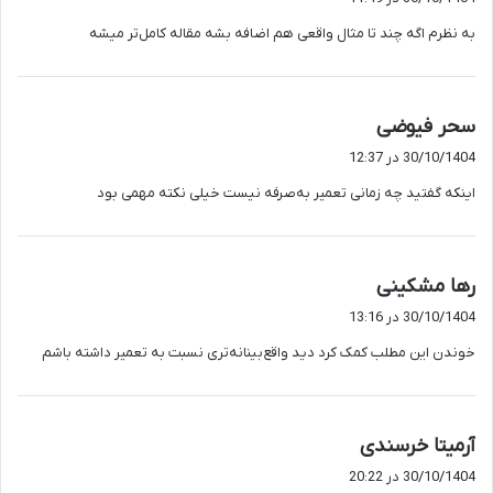
ت
به نظرم اگه چند تا مثال واقعی هم اضافه بشه مقاله کامل‌تر میشه
:
گ
سحر فیوضی
ف
30/10/1404 در 12:37
ت
اینکه گفتید چه زمانی تعمیر به‌صرفه نیست خیلی نکته مهمی بود
:
گ
رها مشکینی
ف
30/10/1404 در 13:16
ت
خوندن این مطلب کمک کرد دید واقع‌بینانه‌تری نسبت به تعمیر داشته باشم
:
گ
آرمیتا خرسندی
ف
30/10/1404 در 20:22
ت