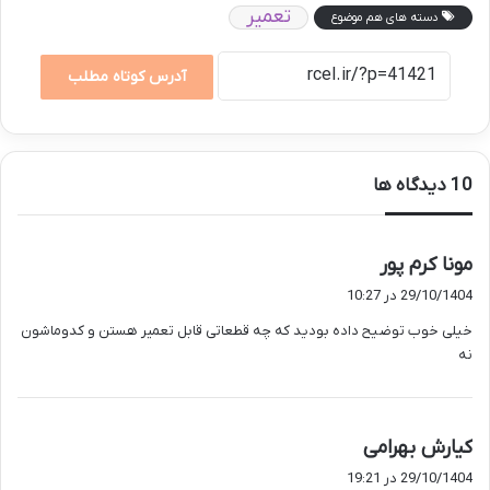
تعمیر
دسته های هم موضوع
آدرس کوتاه مطلب
‫10 دیدگاه ها
گ
مونا کرم پور
ف
29/10/1404 در 10:27
ت
خیلی خوب توضیح داده بودید که چه قطعاتی قابل تعمیر هستن و کدوماشون
:
نه
گ
کیارش بهرامی
ف
29/10/1404 در 19:21