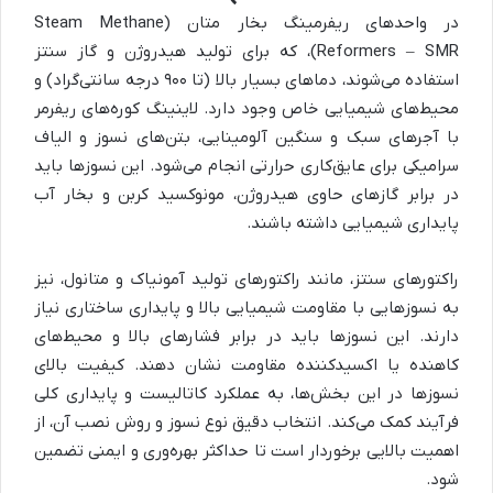
در واحدهای ریفرمینگ بخار متان (Steam Methane
Reformers – SMR)، که برای تولید هیدروژن و گاز سنتز
استفاده می‌شوند، دماهای بسیار بالا (تا ۹۰۰ درجه سانتی‌گراد) و
محیط‌های شیمیایی خاص وجود دارد. لاینینگ کوره‌های ریفرمر
با آجرهای سبک و سنگین آلومینایی، بتن‌های نسوز و الیاف
سرامیکی برای عایق‌کاری حرارتی انجام می‌شود. این نسوزها باید
در برابر گازهای حاوی هیدروژن، مونوکسید کربن و بخار آب
پایداری شیمیایی داشته باشند.
راکتورهای سنتز، مانند راکتورهای تولید آمونیاک و متانول، نیز
به نسوزهایی با مقاومت شیمیایی بالا و پایداری ساختاری نیاز
دارند. این نسوزها باید در برابر فشارهای بالا و محیط‌های
کاهنده یا اکسیدکننده مقاومت نشان دهند. کیفیت بالای
نسوزها در این بخش‌ها، به عملکرد کاتالیست و پایداری کلی
فرآیند کمک می‌کند. انتخاب دقیق نوع نسوز و روش نصب آن، از
اهمیت بالایی برخوردار است تا حداکثر بهره‌وری و ایمنی تضمین
شود.