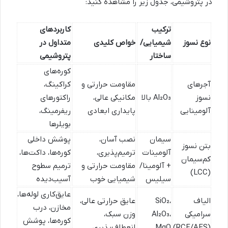
در پتروشیمی، جدول زیر را مشاهده کنید:
ترکیب
کاربردهای
نوع نسوز
شیمیایی/
خواص کلیدی
متداول در
ساختار
پتروشیمی
کوره‌های
آجرهای
مقاومت حرارتی و
کراکینگ،
نسوز
Al₂O₃ بالا
مکانیکی عالی،
راکتورهای
آلومینایی
پایداری ابعادی
ریفرمینگ،
بویلرها
سیمان
نصب آسان،
پوشش داخلی
بتن نسوز
آلومینات
ترمیم‌پذیری،
کوره‌ها، داکت‌ها،
کم‌سیمان
+ آلومینا/
مقاومت حرارتی و
ترمیم سطوح
(LCC)
سیلیس
شیمیایی خوب
آسیب‌دیده
عایق‌کاری لوله‌ها،
الیاف
SiO₂،
عایق حرارتی عالی،
مخازن، درب
سرامیکی
Al₂O₃،
وزن سبک،
کوره‌ها، پوشش
(RCF/AES)
MgO
انعطاف‌پذیری