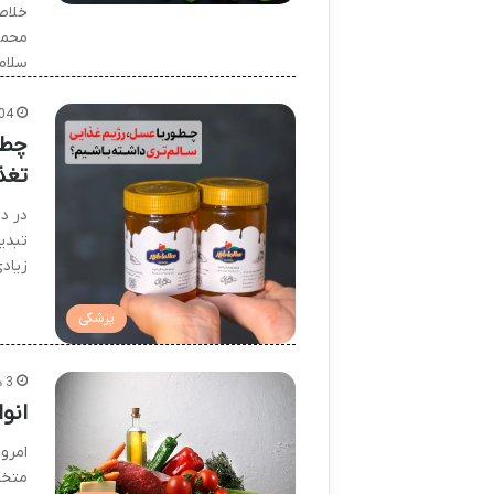
خلاص
محمت 
سلام
04
چطو
تغذ
در د
تبدی
زیاد
پزشکی
3 هفته پیش
انو
امرو
متخص