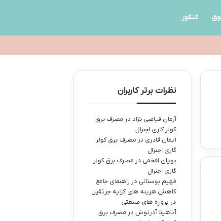
وق
کنکور
نظرات برتر کاربران
آرمان فیاضی نژاد
در
مصرف برق
کولر گازی اجنرال
ایمان قادری
در
مصرف برق کولر
گازی اجنرال
پویان افخمی
در
مصرف برق کولر
گازی اجنرال
فهیم بوستانی
در
راهنمای جامع
کاهش هزینه های کرایه جرثقیل
در پروژه های صنعتی
آناهیتا آذرنوش
در
مصرف برق