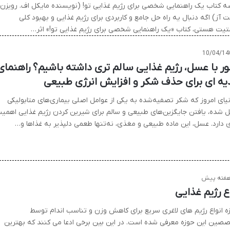
ه کتاب یک راهنمایی شخصی برای رژیم غذایی تو! (نویسنده مایکل اف. رویزن،
آز) اگه دنبال یه راه حل جامع و کاربردی برای رژیم غذایی و بهبود کلی
تیت هستی، کتاب «یک راهنمایی شخصی برای رژیم غذایی تو!» اثر…
10/04/14
ر با عسل، رژیم غذایی سالم تری داشته باشیم؟ راهنمای
یه ای برای حذف شکر و افزایش انرژی طبیعی
نیای امروز که شکر تصفیه‌شده به یکی از عوامل اصلی بیماری‌های متابولیکی
ل شده، یافتن جایگزین‌های طبیعی و سالم برای شیرین کردن رژیم غذایی اهمی
ی دارد. عسل، این ماده طبیعی و مغذی، نه‌تنها طعمی دلپذیر به غذاها و…
اع رژیم غذایی
زه انواع رژیم های لاغری سریع برای کاهش وزن و تناسب اندام توسط
صین این حوزه معرفی شده است. در این بین برخی ادعا می کنند که بهترین