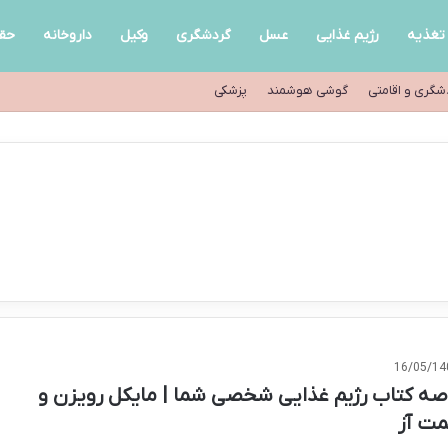
تغذیه
رژیم غذایی
عسل
گردشگری
وکیل
داروخانه
حق
شگری و اقامتی
گوشی هوشمند
پزشکی
16/05/14
صه کتاب رژیم غذایی شخصی شما | مایکل رویزن و
ت آز