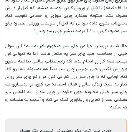
بهترین زمان مصرف چای سبز برای لاغری
معمولاً قبل از غذا (حدود 30
تا 60 دقیقه) یا قبل از ورزش کردن توصیه میشه. اگه قبل از ورزش
مصرف بشه، میتونه عملکرد چربی سوزی رو حسابی تقویت کنه.
تحقیقات نشون داده مردانی که قبل از تمرینات ورزشی، عصاره چای
سبز مصرف کردن، تا 17 درصد بیشتر چربی سوزوندن!
حالا شاید بپرسین: چرا من چای سبز میخورم لاغر نمیشم؟ این سوال
خیلی از شماست. خب، چای سبز یه مکمل عالیه، اما به تنهایی قرار
نیست همه کار رو انجام بده. اگه رژیم غذایی سالمی نداشته باشین
و ورزش نکنین، حتی بهترین چای سبز دنیا هم نمیتونه شما رو لاغر
کنه. اونایی که با چای سبز وزن کم می کنن، در واقع چای سبز رو در
کنار یه سبک زندگی سالم و فعال استفاده می کنن. تو بدنسازی هم
چای سبز خیلی محبوبه، چون علاوه بر چربی سوزی، به کاهش درد
عضلانی بعد از تمرین و ریکاوری کمک می کنه و آسیب به عضلات رو
کم میکنه.
«چای سبز تنها یک نوشیدنی نیست، یک همراه