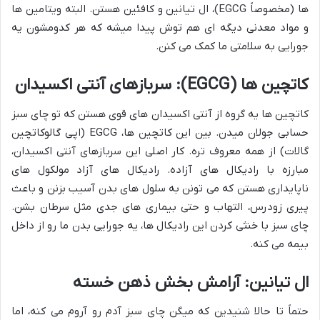
ها (مخصوصاً EGCG)، ال تیانین و کافئین هستن. البته ویتامین ها
و مواد معدنی دیگه ای هم توش پیدا میشه که هر کدومشون یه
جورایی به سلامتی ما کمک می کنن.
کاتچین ها (EGCG): سربازهای آنتی اکسیدان
کاتچین ها یه گروه از آنتی اکسیدان های قوی هستن که تو چای سبز
حسابی جولان میدن. بین این کاتچین ها، EGCG (اپی گالوکاتچین
گالات) از همه معروف تره. کار اصلی این سربازهای آنتی اکسیدان،
مبارزه با رادیکال های آزاده. رادیکال های آزاد مولکول های
ناپایداری هستن که می تونن به سلول های بدن آسیب بزنن و باعث
پیری زودرس، التهاب و حتی بیماری های جدی مثل سرطان بشن.
چای سبز با خنثی کردن این رادیکال ها، یه جورایی بدن ما رو از داخل
بیمه می کنه.
ال تیانین: آرامش بخش ذهن خسته
حتماً تا حالا شنیدین که میگن چای سبز آدم رو آروم می کنه، اما