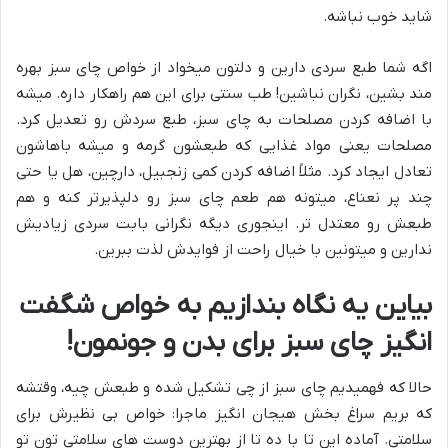
شاید خوب نباشه.
اگه شما طبع سردی دارین و دلتون میخواد از خواص چای سبز بهره
مند بشین، نگران نباشین! طب سنتی برای این هم راهکار داره. میشه
با اضافه کردن مصلحات به چای سبز، طبع سردش رو تعدیل کرد.
مصلحات یعنی مواد غذایی که طبعشون گرمه و میشه باهاشون
تعادل ایجاد کرد. مثلاً اضافه کردن کمی زنجبیل، دارچین، هل یا حتی
چند پر نعناع، میتونه هم طعم چای سبز رو دلپذیرتر کنه و هم
طبعش رو معتدل تر. اینجوری دیگه نگرانی بابت سردی زیادیش
ندارین و میتونین با خیال راحت از فوایدش لذت ببرین.
بیاین یه نگاه بندازیم به خواص شگفت
انگیز چای سبز برای بدن و جونمون!
حالا که فهمیدیم چای سبز از چی تشکیل شده و طبعش چیه، وقتشه
که بریم سراغ بخش هیجان انگیز ماجرا: خواص بی نظیرش برای
سلامتی. آماده این تا با ده تا از بهترین دوست های سلامتی تون تو