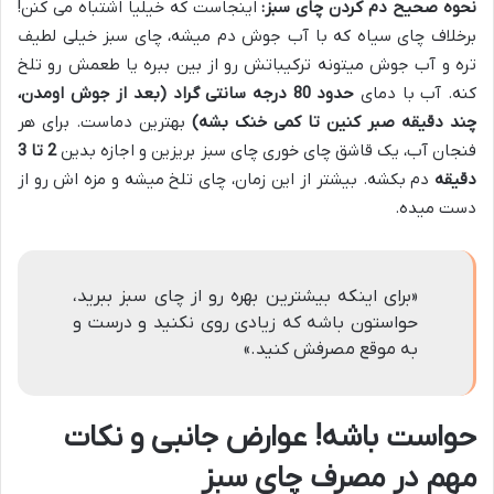
نحوه صحیح دم کردن چای سبز:
اینجاست که خیلیا اشتباه می کنن!
برخلاف چای سیاه که با آب جوش دم میشه، چای سبز خیلی لطیف
تره و آب جوش میتونه ترکیباتش رو از بین ببره یا طعمش رو تلخ
کنه. آب با دمای
حدود 80 درجه سانتی گراد (بعد از جوش اومدن،
چند دقیقه صبر کنین تا کمی خنک بشه)
بهترین دماست. برای هر
فنجان آب، یک قاشق چای خوری چای سبز بریزین و اجازه بدین
2 تا 3
دقیقه
دم بکشه. بیشتر از این زمان، چای تلخ میشه و مزه اش رو از
دست میده.
«برای اینکه بیشترین بهره رو از چای سبز ببرید،
حواستون باشه که زیادی روی نکنید و درست و
به موقع مصرفش کنید.»
حواست باشه! عوارض جانبی و نکات
مهم در مصرف چای سبز