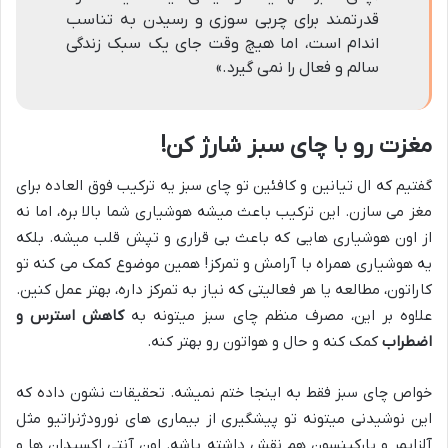
قدرتمند برای چربی سوزی و رسیدن به تناسب
اندام است، اما هیچ وقت جای یک سبک زندگی
سالم و فعال را نمی گیرد.»
مغزت رو با چای سبز شارژ کن!
گفتیم که ال تیانین و کافئین تو چای سبز یه ترکیب فوق العاده برای
مغز می سازن. این ترکیب باعث میشه هوشیاری شما بالا بره، اما نه
از اون هوشیاری هایی که باعث بی قراری و تپش قلب میشه. بلکه
یه هوشیاری همراه با آرامش و تمرکز! همین موضوع کمک می کنه تو
کاراتون، مطالعه یا هر فعالیتی که نیاز به تمرکز داره، بهتر عمل کنین.
علاوه بر این، مصرف منظم چای سبز میتونه به
کاهش استرس و
اضطراب
کمک کنه و حال و هواتون رو بهتر کنه.
خواص چای سبز فقط به اینجا ختم نمیشه. تحقیقات نشون داده که
این نوشیدنی میتونه تو پیشگیری از بیماری های نورودژنراتیو مثل
آلزایمر و پارکینسون هم نقش داشته باشه. اون آنتی اکسیدان ها و