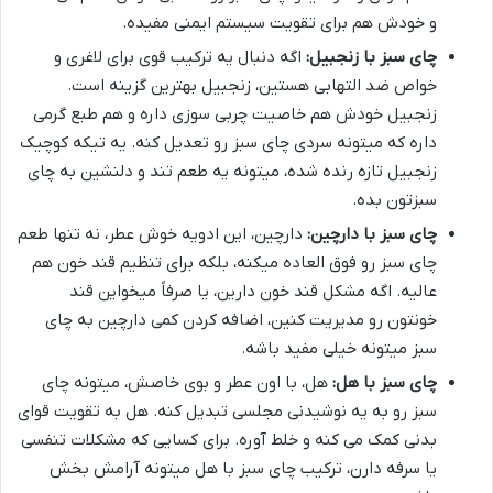
و خودش هم برای تقویت سیستم ایمنی مفیده.
چای سبز با زنجبیل:
اگه دنبال یه ترکیب قوی برای لاغری و
خواص ضد التهابی هستین، زنجبیل بهترین گزینه است.
زنجبیل خودش هم خاصیت چربی سوزی داره و هم طبع گرمی
داره که میتونه سردی چای سبز رو تعدیل کنه. یه تیکه کوچیک
زنجبیل تازه رنده شده، میتونه یه طعم تند و دلنشین به چای
سبزتون بده.
چای سبز با دارچین:
دارچین، این ادویه خوش عطر، نه تنها طعم
چای سبز رو فوق العاده میکنه، بلکه برای تنظیم قند خون هم
عالیه. اگه مشکل قند خون دارین، یا صرفاً میخواین قند
خونتون رو مدیریت کنین، اضافه کردن کمی دارچین به چای
سبز میتونه خیلی مفید باشه.
چای سبز با هل:
هل، با اون عطر و بوی خاصش، میتونه چای
سبز رو به یه نوشیدنی مجلسی تبدیل کنه. هل به تقویت قوای
بدنی کمک می کنه و خلط آوره. برای کسایی که مشکلات تنفسی
یا سرفه دارن، ترکیب چای سبز با هل میتونه آرامش بخش