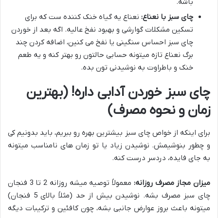
باشه.
چای سبز با نعناع:
نعناع یه گیاه خنک کننده ست که برای
تسکین مشکلات گوارشی و بهبود نفخ عالیه. اگه بعد از خوردن
چای سبز احساس سنگینی یا نفخ می کنین، اضافه کردن چند
برگ نعناع تازه میتونه حسابی حالتون رو بهتر کنه و یه طعم
خنک و باطراوت به نوشیدنی تون بده.
چای سبز خوردن آدابی داره! (بهترین
زمان و نحوه مصرف)
برای اینکه از خواص چای سبز بیشترین بهره رو ببریم، باید بدونیم کی
و چطور بنوشیمش. نوشیدن زیاد یا تو زمان های نامناسب میتونه
به جای فایده، دردسر درست کنه.
میزان مجاز مصرف روزانه:
معمولاً توصیه میشه روزانه 2 تا 3 فنجان
چای سبز مصرف بشه. نوشیدن بیش از حد (مثلاً بالای 5 فنجان)
میتونه باعث بروز عوارض جانبی بشه، چون کافئین و ترکیبات دیگه