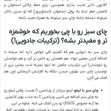
آقایون تاثیر مثبت بذاره. همچنین، برای حفظ چگالی استخوان و
کاهش خطر ابتلا به پوکی استخوان (استئوپروز) که تو سنین بالاتر
میتونه دغدغه باشه، چای سبز میتونه یه همراه مفید باشه.
چای سبز رو با چی بخوریم که خوشمزه
تر و مفیدتر بشه؟ (ترکیبات جادویی!)
چای سبز به تنهایی هم که گفتیم کلی خواص داره، اما میشه با
اضافه کردن بعضی مواد، هم طعمش رو خاص تر کرد و هم خواصش
رو دوچندان! این ترکیبات مکمل، نه تنها تجربه لذت بخش تری از
نوشیدن چای سبز بهتون میدن، بلکه به افزایش اثربخشی اون هم
کمک می کنن:
چای سبز با لیمو:
لیمو سرشار از ویتامین C هست. وقتی لیمو رو
به چای سبز اضافه می کنین، ویتامین C به جذب بهتر کاتچین
ها (به خصوص EGCG) تو بدن کمک می کنه. علاوه بر این،
طعم ترش و تازه لیمو، چای سبز رو حسابی خوش طعم می کنه