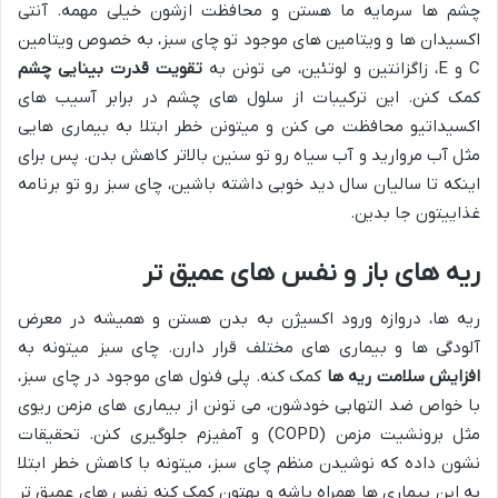
چشم ها سرمایه ما هستن و محافظت ازشون خیلی مهمه. آنتی
اکسیدان ها و ویتامین های موجود تو چای سبز، به خصوص ویتامین
C و E، زاگزانتین و لوتئین، می تونن به
تقویت قدرت بینایی چشم
کمک کنن. این ترکیبات از سلول های چشم در برابر آسیب های
اکسیداتیو محافظت می کنن و میتونن خطر ابتلا به بیماری هایی
مثل آب مروارید و آب سیاه رو تو سنین بالاتر کاهش بدن. پس برای
اینکه تا سالیان سال دید خوبی داشته باشین، چای سبز رو تو برنامه
غذاییتون جا بدین.
ریه های باز و نفس های عمیق تر
ریه ها، دروازه ورود اکسیژن به بدن هستن و همیشه در معرض
آلودگی ها و بیماری های مختلف قرار دارن. چای سبز میتونه به
افزایش سلامت ریه ها
کمک کنه. پلی فنول های موجود در چای سبز،
با خواص ضد التهابی خودشون، می تونن از بیماری های مزمن ریوی
مثل برونشیت مزمن (COPD) و آمفیزم جلوگیری کنن. تحقیقات
نشون داده که نوشیدن منظم چای سبز، میتونه با کاهش خطر ابتلا
به این بیماری ها همراه باشه و بهتون کمک کنه نفس های عمیق تر