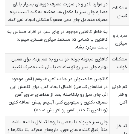
در موارد نادر و در صورت مصرف دوزهای بسیار بالای
مشکلات
عصاره چای سبز یا مکمل ها، ممکنه به کبد آسیب بزنه.
کبدی
مصرف متعادل چای دمی معمولاً مشکلی ایجاد نمی کنه.
به خاطر کافئین موجود در چای سبز، در افراد حساس به
سردرد و
کافئین یا کسانی که مستعد میگرن هستن، میتونه
میگرن
باعث سردرد بشه.
مشکلات
کافئین میتونه چرخه خواب رو به هم بزنه. برای همین،
خواب
بهتره چای سبز رو تو ساعات پایانی شب مصرف نکنید.
کاتچین ها میتونن در جذب آهن غیرهم (آهن موجود
کم خونی
در غذاهای گیاهی) اختلال ایجاد کنن. برای کاهش این
و فقر
اثر، چای سبز رو بلافاصله بعد از غذاهای حاوی آهن
آهن
مصرف نکنین و میتونین کمی آبلیمو بهش اضافه کنین
(ویتامین C جذب آهن رو افزایش میده).
چای سبز میتونه با بعضی داروها تداخل داشته باشه.
تداخل
مثلاً رقیق کننده های خون، داروهای محرک، بتا بلاکرها و
با