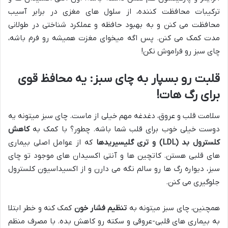
ترکیبات محافظت کننده، از سلول های مغزی در برابر آسیب
محافظت می کنن و به بهبود حافظه و عملکرد شناختی در طولانی
مدت کمک می کنن. پس اگه میخوای مغزت همیشه رو فرم باشه،
چای سبز رو فراموش نکن!
قلبت رو بسپار به چای سبز: یه محافظ قوی
برای رگ هات!
سلامت قلب و عروق، دغدغه مهم خیلی از ماست. چای سبز میتونه یه
دوست خیلی خوب برای قلب شما باشه. چطور؟ با کمک به
کاهش
کلسترول بد (LDL) و تری گلیسیریدها
که از عوامل اصلی بیماری
های قلبی هستن. کاتچین ها و آنتی اکسیدان های موجود تو چای
سبز، دیواره رگ ها رو سالم نگه می دارن و از اکسیداسیون کلسترول
جلوگیری می کنن.
همچنین، چای سبز میتونه به
تنظیم فشار خون
کمک کنه و خطر ابتلا
به بیماری های قلبی-عروقی و سکته رو کاهش بده. با مصرف منظم