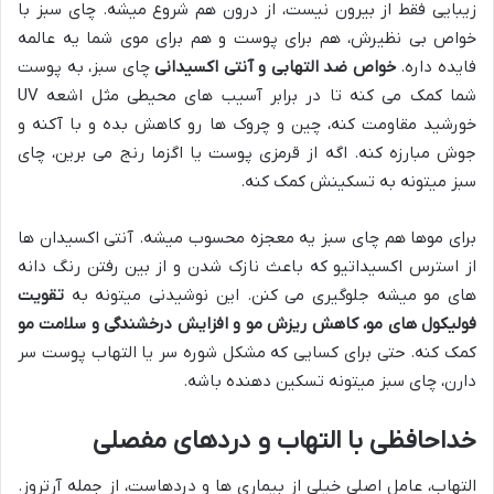
زیبایی فقط از بیرون نیست، از درون هم شروع میشه. چای سبز با
خواص بی نظیرش، هم برای پوست و هم برای موی شما یه عالمه
فایده داره.
خواص ضد التهابی و آنتی اکسیدانی
چای سبز، به پوست
شما کمک می کنه تا در برابر آسیب های محیطی مثل اشعه UV
خورشید مقاومت کنه، چین و چروک ها رو کاهش بده و با آکنه و
جوش مبارزه کنه. اگه از قرمزی پوست یا اگزما رنج می برین، چای
سبز میتونه به تسکینش کمک کنه.
برای موها هم چای سبز یه معجزه محسوب میشه. آنتی اکسیدان ها
از استرس اکسیداتیو که باعث نازک شدن و از بین رفتن رنگ دانه
های مو میشه جلوگیری می کنن. این نوشیدنی میتونه به
تقویت
فولیکول های مو، کاهش ریزش مو و افزایش درخشندگی و سلامت مو
کمک کنه. حتی برای کسایی که مشکل شوره سر یا التهاب پوست سر
دارن، چای سبز میتونه تسکین دهنده باشه.
خداحافظی با التهاب و دردهای مفصلی
التهاب، عامل اصلی خیلی از بیماری ها و دردهاست، از جمله آرتروز.