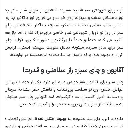
تو دوران
شیردهی
هم قضیه همینه. کافئین از طریق شیر مادر به
نوزاد منتقل میشه و میتونه روی خواب و بی قراری نوزاد تاثیر بذاره.
با این حال، بعضی تحقیقات میگن مصرف حداکثر سه فنجان چای
سبز در روز تو دوران شیردهی ضرر خاصی برای نوزاد نداره، اما باز هم
تاکید می کنم، حتماً و حتماً با پزشکتون مشورت کنین. فواید چای
سبز برای مادر شیرده میتونه شامل تقویت سیستم ایمنی، افزایش
انرژی و بهبود خلق و خو باشه، اما سلامت نوزاد همیشه در اولویته.
آقایون و چای سبز: راز سلامتی و قدرت!
چای سبز برای آقایون هم خواص ویژه ای داره. یکی از مهم ترین این
خواص، نقش اون تو
سلامت پروستات
و کاهش خطر ابتلا به سرطان
پروستاته. آنتی اکسیدان ها و ترکیبات ضد التهابی چای سبز میتونن
به محافظت از سلول های پروستات در برابر آسیب کمک کنن.
علاوه بر این، چای سبز میتونه به
بهبود اختلال نعوظ
، افزایش تعداد و
کیفیت اسپرم کمک کنه و در مجموع روی
سلامت جنسی و باروری