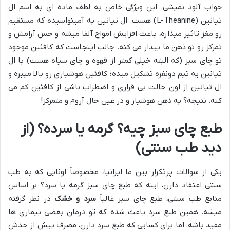
خواب آلود نمیشی. این ویژگی خاص به لطف ماده ای به اسم ال
تیانین (L-Theanine) هست. ال تیانین یه آمینواسیده که مستقیم
رو مغز تاثیر میذاره، باعث افزایش امواج آلفا میشه و حس آرامش و
تمرکز رو تو ذهن ما بیدار می کنه. جالب اینجاست که کافئین موجود
تو چای سبز (که البته خیلی کمتر از قهوه و چای سیاه هست) با ال
تیانین یه تیم دونفره تشکیل میده؛ کافئین هوشیاری رو بالا میبره و
ال تیانین از اون حالت بی قراری و اضطراب ناشی از کافئین کم می
کنه. نتیجه؟ یه ذهن هوشیار و در عین حال آروم و متمرکز!
طبع چای سبز چیه؟ گرمه یا سرده؟ (از
دید طب سنتی)
یکی از سوالات پرتکرار بین ما ایرانیا، مخصوصاً اونایی که به طب
سنتی اعتقاد دارن، اینه که طبع چای سبز گرمه یا سرد؟ بر اساس
منابع طب سنتی، طبع چای سبز غالباً
سرد و خشک
در نظر گرفته
میشه. همین طبع سرد باعث شده که تو درمان بعضی بیماری ها
مفید باشه، اما برای کسایی که طبع سرد دارن، مصرف بیش از حدش