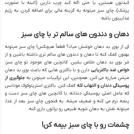
کبدتون هستین، یا حتی اگه کبد چرب دارین (البته با مشورت
پزشک)، چای سبز میتونه یه گزینه عالی برای اضافه کردن به رژیم
غذاییتون باشه.
دهان و دندون های سالم تر با چای سبز
کی از بوی بد دهان خوشش میاد؟ قطعاً هیچکس! چای سبز میتونه
بهتون کمک کنه تا دهان و دندون های سالم تری داشته باشین و از
شر بوی بد دهان خلاص بشین. کاتچین های موجود تو چای سبز،
خواص ضد باکتریایی
دارن و با باکتری هایی که باعث بوی بد دهان
میشن مبارزه می کنن. همچنین، این ترکیبات میتونن به
جلوگیری از
پوسیدگی دندان و التهاب لثه
کمک کنن. باکتری استرپتوکوک موتانس
که عامل اصلی پوسیدگی دندانه، با کاتچین های چای سبز دست و
پنجه نرم می کنه و ضعیف میشه. یه فنجون چای سبز بعد از غذا،
میتونه نقش یه دهان شویه طبیعی رو براتون بازی کنه.
چشمات رو با چای سبز بیمه کن!