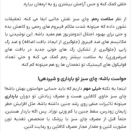
خلقی کمک کنه و حس آرامش بیشتری رو به ارمغان بیاره.
از نظر
سلامت رحم
، چای سبز نقش جالبی ایفا می کنه. تحقیقات
نشون داده که میتونه شدت علائم فیبروم های رحمی رو کاهش بده
و حتی برای بهبود اختلال اندومتریوز هم مفید باشه. این نوشیدنی با
مکانیسم های ضد فیبروز (جلوگیری از ایجاد بافت اضافه) و ضد رگ
زایی (جلوگیری از تشکیل رگ های خونی جدید در بافت های
غیرضروری)، به سلامت بیشتر رحم کمک می کنه و حتی تعداد
فولیکول های کیستیک تو تخمدان ها رو هم میتونه کم کنه.
حواست باشه: چای سبز تو بارداری و شیردهی!
اینجا یه نکته
خیلی مهم
داریم که باید حسابی حواستون بهش باشه!
چای سبز حاوی کافئین هست و مصرف زیادش تو دوران
بارداری
میتونه تاثیرات منفی روی رشد جنین داشته باشه، مثل افزایش خطر
زایمان زودرس، سقط جنین یا کم وزنی نوزاد. پس اگه باردار هستین،
حتماً قبل از مصرف چای سبز با پزشک یا متخصص تغذیه تون
مشورت کنین و مقدار مجاز مصرف کافئین رو رعایت کنین.