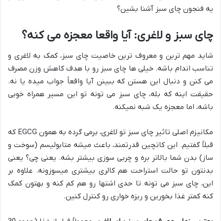
یه فنجون چای سبز آشنا بشین؟
چای سبز و لاغری: آیا واقعا معجزه می کنه؟
شاید مهم ترین و معروف ترین خاصیت چای سبز، کمک به لاغری و
تناسب اندام باشه. خیلی ها چای سبز رو با هدف کاهش وزن مصرف
می کنن و دنبال این هستن که ببینن آیا واقعاً جواب میده یا نه.
حقیقت اینه که بله، چای سبز می تونه تو این مسیر همراه خوبی
باشه، اما معجزه یک شبه نمیکنه.
مکانیزم اصلی تاثیر چای سبز تو لاغری، برمی گرده به همون EGCG که
قبلاً گفتیم. این کاتچین قدرتمند، باعث میشه متابولیسم (سوخت و
ساز) بدن شما بالاتر بره و چربی سوزی بیشتر بشه. یعنی چی؟ یعنی
بدنتون تو حالت استراحت هم کالری بیشتری میسوزونه. علاوه بر
این، چای سبز می تونه تا حدی اشتها رو هم کم کنه و بهتون کمک
کنه کمتر غذا بخورین و ریزه خواری رو کنترل کنین.