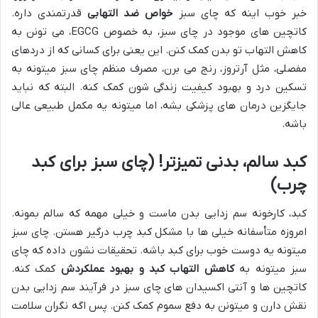
خبر خوب اینه که چای سبز
خواص ضد التهابی
قدرتمندی داره.
کاتچین های موجود در چای سبز، به خصوص EGCG، می تونن به
کاهش التهاب تو بدن کمک کنن. این یعنی برای کسانی که از دردهای
مفصلی، مثل آرتروز، رنج می برن، مصرف منظم چای سبز میتونه به
تسکین درد و بهبود کیفیت زندگی شون کمک کنه. البته که نباید
جایگزین درمان های پزشکی بشه، اما میتونه یه مکمل طبیعی عالی
باشه.
کبد سالم، بدنی تمیزتر! (چای سبز برای کبد
چرب)
کبد، کارخونه سم زدایی بدن ماست و خیلی مهمه که سالم بمونه.
امروزه متأسفانه خیلی ها با مشکل کبد چرب درگیر هستن. چای سبز
میتونه یه دوست خوب برای کبد باشه. تحقیقات نشون داده که چای
سبز میتونه به
کاهش التهاب کبد و بهبود عملکردش
کمک کنه.
کاتچین ها و آنتی اکسیدان های چای سبز در فرآیند سم زدایی بدن
نقش دارن و میتونن به دفع سموم کمک کنن. پس اگه نگران سلامت