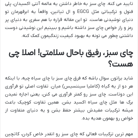
تایید می کنه. چای سبز به خاطر داشتن یه عالمه آنتی اکسیدان، پلی
فنول و ترکیباتی مثل EGCG و ال تیانین، واقعاً یه ابرقهرمان تو
دنیای نوشیدنی هاست. تو این مقاله قراره با هم سفری به دنیای پر
رمز و راز خواص چای سبز داشته باشیم و ببینیم این نوشیدنی دوست
داشتنی چطور می تونه به بهبود کیفیت زندگیمون کمک کنه.
چای سبز، رفیق باحال سلامتی! اصلا چی
هست؟
شاید براتون سوال باشه که فرق چای سبز با چای سیاه چیه، با اینکه
هر دو از یه گیاه (کاملیا سیننسیس) میان. تفاوت اصلی تو فرآوری
این دوتاست. چای سبز رو کمتر فرآوری می کنن، یعنی اجازه نمیدن
برگ ها مثل چای سیاه اکسید بشن. همین تفاوت کوچیک باعث
میشه ترکیبات مفیدش بیشتر حفظ بشن و یه دنیای متفاوت از
خواص رو بهمون هدیه بده.
مهم ترین ترکیبات فعالی که چای سبز رو انقدر خاص کردن، کاتچین