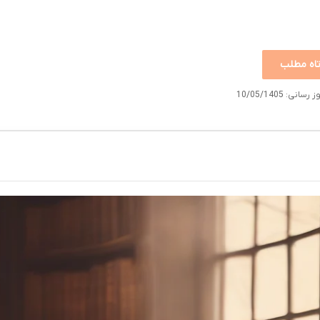
اه مطلب
نی: 10/05/1405