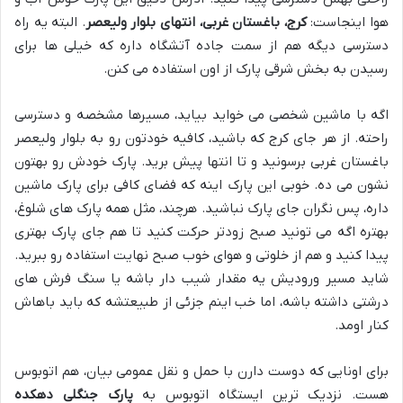
هوا اینجاست:
کرج، باغستان غربی، انتهای بلوار ولیعصر
. البته یه راه
دسترسی دیگه هم از سمت جاده آتشگاه داره که خیلی ها برای
رسیدن به بخش شرقی پارک از اون استفاده می کنن.
اگه با ماشین شخصی می خواید بیاید، مسیرها مشخصه و دسترسی
راحته. از هر جای کرج که باشید، کافیه خودتون رو به بلوار ولیعصر
باغستان غربی برسونید و تا انتها پیش برید. پارک خودش رو بهتون
نشون می ده. خوبی این پارک اینه که فضای کافی برای پارک ماشین
داره، پس نگران جای پارک نباشید. هرچند، مثل همه پارک های شلوغ،
بهتره اگه می تونید صبح زودتر حرکت کنید تا هم جای پارک بهتری
پیدا کنید و هم از خلوتی و هوای خوب صبح نهایت استفاده رو ببرید.
شاید مسیر ورودیش یه مقدار شیب دار باشه یا سنگ فرش های
درشتی داشته باشه، اما خب اینم جزئی از طبیعتشه که باید باهاش
کنار اومد.
برای اونایی که دوست دارن با حمل و نقل عمومی بیان، هم اتوبوس
هست. نزدیک ترین ایستگاه اتوبوس به
پارک جنگلی دهکده