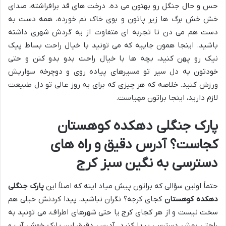
حس و حال جنگل رو بهتون می ده. درخت های قد برافراشته، صدای
خش خش برگ ها زیر پاتون و بوی خاک نم خورده، همه دست به
دست هم می دن تا تجربه ای متفاوت از یه گردش شهری داشته
باشید. اینجا همون جاییه که می تونید با خیال راحت بساط پیک
نیک رو پهن کنید، بچه ها با خیال راحت بدو بدو کنن و حتی
خودتون یه دل سیر تو مسیرهای پیاده روی و دوچرخه سواریش
ورزش کنید. خلاصه که هر چیزی که برای یه روز عالی تو دل طبیعت
لازم دارید، اینجا براتون مهیاست.
پارک جنگلی دهکده کوهستان
کجاست؟ آدرس دقیق و راه های
دسترسی به نگین سبز کرج
حتماً اولین سؤالی که براتون پیش میاد اینه که اصلاً این
پارک جنگلی
دهکده کوهستان
کجای کرجه؟ نگران نباشید، پیدا کردنش خیلی هم
سخت نیست و از هر کجای کرج یا حتی شهرهای اطراف، می تونید به
راحتی بهش دسترسی پیدا کنید. آدرس دقیق این پارک خوش آب و