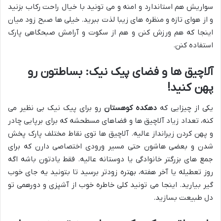
سواریش هم استاندارد و امنه و می تونید با خیال راحت رکاب بزنید
و از هوای تازه و منظره های زیبا لذت ببرید. خیلی ها صبح زود میان
اینجا که هم ورزش کنن و هم از سکوت و آرامش صبحگاهی پارک
استفاده کنن.
آلاچیق ها و فضای پیک نیک: بساطتون رو
پهن کنید!
یکی از چیزایی که
دهکده کوهستان
رو برای پیک نیک بی نظیر می
کنه، تعداد زیاد آلاچیق ها و فضاهای مسطحشه که برای برپایی چادر
و پهن کردن زیرانداز عالیه. آلاچیق ها توی نقاط مختلف پارک پخش
شدن و بعضی هاشون حتی مسیر ورودی اختصاصی دارن که برای
جمع های بزرگتر خانوادگی یا دوستانه عالیه. فقط یادتون باشه اگه
روز تعطیله یا آخر هفته، بهتره زودتر برسید تا بتونید یه جای خوب
گیر بیارید. اینجا می تونید کلی خاطره خوب از آشپزی و دورهمی تو
دل طبیعت بسازید.