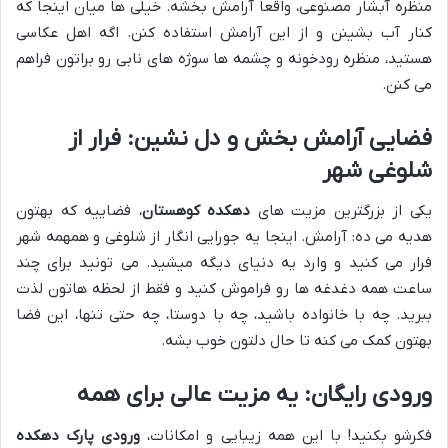
منظره آبشار مصنوعی، واقعاً آرامش بخشه. خیلی ها میان اینجا که
کنار آب بشینن و از این آرامش استفاده کنن. اگه اهل عکاسی
هستید، منظره رودخونه و چشمه ها سوژه های نابی رو براتون فراهم
می کنن.
فضایی آرامش بخش و دل نشین: فرار از
شلوغی شهر
یکی از بزرگترین مزیت های
دهکده کوهستان
، فضاییه که بهتون
هدیه می ده: آرامش. اینجا یه جورایی انگار از شلوغی و همهمه شهر
فرار می کنید و وارد یه دنیای دیگه میشید. می تونید برای چند
ساعت همه دغدغه ها رو فراموش کنید و فقط از لحظه هاتون لذت
ببرید. چه با خانواده باشید، چه با دوستا، چه حتی تنها، این فضا
بهتون کمک می کنه تا حال دلتون خوب بشه.
ورودی رایگان: یه مزیت عالی برای همه
فکرشو بکنید! با این همه زیبایی و امکانات،
ورودی پارک دهکده