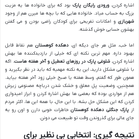
اشاره کردن،
ورودی رایگان پارک
بود که برای خانواده ها یه مزیت
بزرگ به حساب میاد. خانواده هایی که با بچه ها میرن هم از وجود
شهربازی
و امکانات تفریحی برای کودکان راضی بودن و می گفتن
بهشون حسابی خوش گذشته.
اما خب، مثل هر جای دیگه ای،
دهکده کوهستان
هم نقاط قابل
بهبود داره. مهم ترین نکته ای که خیلی از بازدیدکننده ها بهش
اشاره کردن،
شلوغی پارک در روزهای تعطیل و آخر هفته هاست
. اگه
با شلوغی مشکل دارید، این یه نکته مهمیه که باید در نظر بگیرید و
همون طور که گفتم، وسط هفته یا صبح خیلی زود آخر هفته بیاید.
همچنین، وضعیت پل معلق و خشک شدن دریاچه مصنوعی زیرش
هم از مواردی بوده که بعضی ها بهش اشاره کردن و ابراز امیدواری
کردن که این مشکل حل بشه. با این حال، با همه این ها، اکثر مردم
از
پارک جنگلی دهکده کوهستان
خاطرات خوبی دارن و اون رو یه
جای عالی برای گذروندن وقت تو طبیعت می دونن.
نتیجه گیری: انتخابی بی نظیر برای