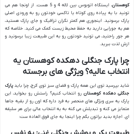
کوهستان
، ایستگاه اتوبوس بین لاله 4 و 5 هست. از اونجا هم می
تونید با یه پیاده روی کوتاه یا تاکسی خودتون رو به ورودی اصلی
پارک برسونید. اینجوری هم کمتر نگران ترافیک و جای پارک هستید،
هم یه جورایی دارید به حفظ محیط زیست کمک می کنید. خلاصه که
هر جور راحتید، می تونید خودتون رو به این طبیعت زیبا برسونید و
ازش لذت ببرید.
چرا پارک جنگلی دهکده کوهستان یه
انتخاب عالیه؟ ویژگی های برجسته
شاید بپرسید توی این همه پارک و فضای سبز توی کرج، چرا باید
پارک
جنگلی دهکده کوهستان
رو انتخاب کنیم؟ راستش رو بخواید، این
پارک یه سری ویژگی های منحصر به فرد داره که اون رو از بقیه جاها
متمایز می کنه و تبدیلش می کنه به یه انتخاب عالی برای هر سلیقه
ای. اجازه بدید براتون بگم چرا اینجا یه جای فوق العاده ست:
طبیعت بکر و پوشش جنگلی غنی: یه نفس