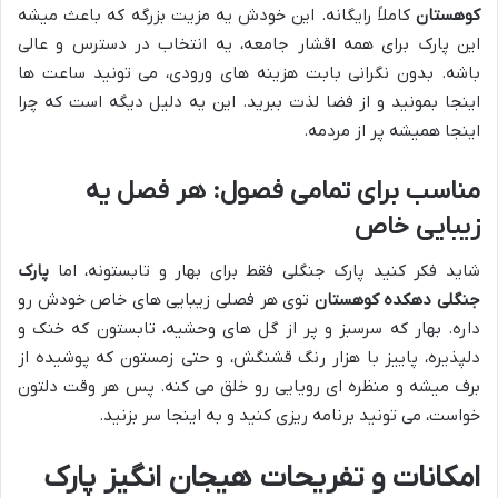
کوهستان
کاملاً رایگانه. این خودش یه مزیت بزرگه که باعث میشه
این پارک برای همه اقشار جامعه، یه انتخاب در دسترس و عالی
باشه. بدون نگرانی بابت هزینه های ورودی، می تونید ساعت ها
اینجا بمونید و از فضا لذت ببرید. این یه دلیل دیگه است که چرا
اینجا همیشه پر از مردمه.
مناسب برای تمامی فصول: هر فصل یه
زیبایی خاص
شاید فکر کنید پارک جنگلی فقط برای بهار و تابستونه، اما
پارک
جنگلی دهکده کوهستان
توی هر فصلی زیبایی های خاص خودش رو
داره. بهار که سرسبز و پر از گل های وحشیه، تابستون که خنک و
دلپذیره، پاییز با هزار رنگ قشنگش، و حتی زمستون که پوشیده از
برف میشه و منظره ای رویایی رو خلق می کنه. پس هر وقت دلتون
خواست، می تونید برنامه ریزی کنید و به اینجا سر بزنید.
امکانات و تفریحات هیجان انگیز پارک