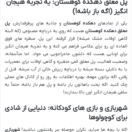
پل معلق دهکده کوهستان: یه تجربه هیجان
انگیز (اگه باز باشه!)
یکی از نمادهای
دهکده کوهستان
و جاذبه های پرطرفدارش،
پل
معلق دهکده کوهستان
هست که روی یه دریاچه مصنوعی (که البته
گاهی اوقات خشک میشه) قرار گرفته. این پل، منظره های فوق
العاده ای رو برای عکاسی فراهم می کنه و یه تجربه هیجان انگیز
برای اونایی هست که دلشون ماجراجویی می خواد. اما متأسفانه،
وضعیت فعالیت پل معلق کمی متغیره و گاهی اوقات برای تعمیرات
یا به دلایلی بسته میشه یا دریاچه زیرش خالی از آب میشه. قبل از
رفتن، اگه براتون مهمه، بهتره اطلاعات به روز رو از کانال های محلی
چک کنید. اگه بخت باهاتون یار باشه و پل هم باز باشه، حتماً یه
سلفی هیجان انگیز اون بالا بندازید!
شهربازی و بازی های کودکانه: دنیایی از شادی
برای کوچولوها
اگه با بچه ها میاید، نگران حوصله سر رفتنشون نباشید!
شهربازی