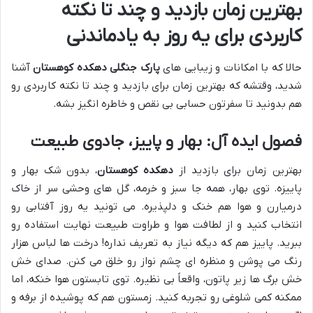
بهترین زمان بازدید و چند تا نکته
کاربردی برای یه روز به یادماندنی
حالا که با امکانات و زیبایی های
پارک جنگلی دهکده کوهستان
آشنا
شدید، وقتشه که بهترین زمان برای بازدید و چند تا نکته کاربردی رو
هم بدونید تا سفرتون حسابی بی نقص و خاطره انگیز بشه.
فصول ایده آل: بهار و پاییز، جادوی طبیعت
بهترین زمان برای بازدید از
دهکده کوهستان
، بدون شک بهار و
پاییزه. توی بهار، همه جا سبز و خرمه، گل های وحشی سر از خاک
درمیارن و هوا هم خنک و دلپذیره. می تونید یه روز آفتابی رو
انتخاب کنید و از لطافت هوا و طراوت طبیعت نهایت استفاده رو
ببرید. پاییز هم که دیگه نیاز به تعریف نداره! درخت ها لباس هزار
رنگ می پوشن و منظره ای چشم نواز رو خلق می کنن. صدای خش
خش برگ ها زیر پاتون، واقعاً بی نظیره. توی تابستون هوا خنکه، اما
ممکنه کمی شلوغی رو تجربه کنید. زمستون هم که پوشیده از برفه و