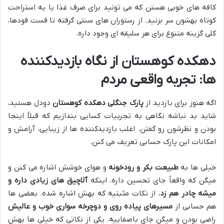
کافه های خوبی هستن که می تونید برای صرف غذا یا یه استراحت
کوتاه بهشون سر بزنید. از رستوران های سنتی گرفته تا فست فودها،
کلی گزینه متنوع برای هر سلیقه ای وجود داره.
دهکده کوهستان از نگاه بازدیدکننده
ها: تجربه واقعی مردم
اگه هنوز برای بازدید از
پارک جنگلی دهکده کوهستان
دودل هستید،
شاید بد نباشه نگاهی به تجربیات کسایی بندازیم که قبلاً اینجا
بودن و نظرشون رو گفتن. اغلب بازدیدکننده ها از زیبایی، آرامش و
امکانات این پارک حسابی تعریف می کنن.
خیلی ها به
طبیعت بکر و رودخونه
و هوای خوشش اشاره می کنن و
میگن که واقعاً جای تحسین داره. اینکه
آلاچیق های زیادی داره و
میشه چادر هم زد
، از نکات مثبتیه که بهش اشاره شده. بعضی ها
هم حسابی از
مسیرهای پیاده روی و دوچرخه سواری خوب و عالیش
راضی بودن و میگن جای باصفاییه. یکی از نکاتی که خیلی ها بهش