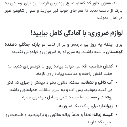
بیاید، همون طور که گفتم، صبح زودترین فرصت رو برای رسیدن به
پارک از دست ندید تا هم جای خوب گیر بیارید و هم از شلوغی ظهر
در امان بمونید.
لوازم ضروری: با آمادگی کامل بیایید!
برای اینکه یه روز بی دردسر و پر از لذت تو
پارک جنگلی دهکده
کوهستان
داشته باشید، یه سری لوازم ضروری رو فراموش نکنید:
کفش مناسب:
اگه می خواید پیاده روی یا کوهنوردی کنید، یه
جفت کفش راحت و مناسب پیاده روی لازمه.
آب کافی و تنقلات:
ممکنه دلتون بخواد بیشتر از چیزی که فکر
می کنید بمونید، پس آب و یه سری تنقلات همراهتون باشه.
بوفه هم هست، اما خب داشتن وسایل خودتون بهتره.
زیرانداز:
برای پیک نیک ضروریه.
کیسه زباله:
لطفاً و حتماً زباله هاتون رو برگردونید و طبیعت رو
تمیز نگه دارید.