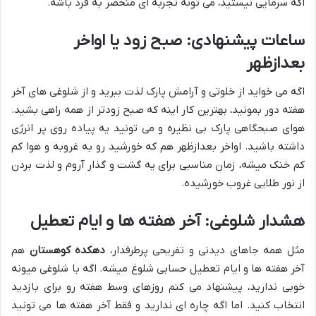
اگه سرمایی نیستید، می تونه تجربه ای منحصر به فرد باشه.
ساعات پیشنهادی: صبح زود یا اواخر
بعدازظهر
اگه می خواید از خلوتی و آرامش پارک لذت ببرید و از شلوغی های آخر
هفته دور بمونید، بهترین کار اینه که صبح زودتر از همه راهی بشید.
هوای صبحگاهی پارک بی نظیره و می تونید یه پیاده روی پر انرژی
داشته باشید. اواخر بعدازظهر هم که خورشید رو به غروبه و هوا کم
کم خنک میشه، زمان مناسبی برای یه گشت و گذار آروم و لذت بردن
از نور طلایی غروب خورشیده.
هشدار شلوغی: آخر هفته ها و ایام تعطیل
مثل همه جاهای دیدنی و تفریحی پرطرفدار،
دهکده کوهستان
هم
آخر هفته ها و ایام تعطیل حسابی شلوغ میشه. اگه با شلوغی میونه
خوبی ندارید، پیشنهاد می کنم روزهای وسط هفته رو برای بازدید
انتخاب کنید. اما اگه چاره ای ندارید و فقط آخر هفته ها می تونید