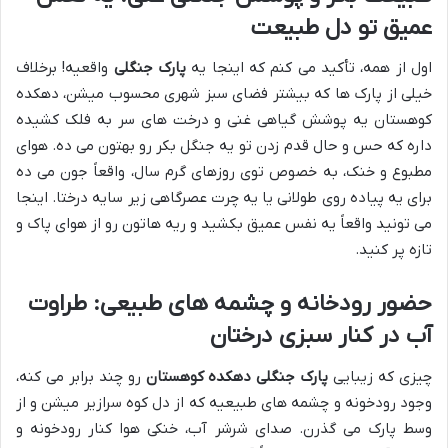
عمیق تو دل طبیعت
اول از همه، تأکید می کنم که اینجا یه
پارک جنگلی
واقعیه! برخلاف
خیلی از پارک ها که بیشتر فضای سبز شهری محسوب میشن، دهکده
کوهستان یه پوشش گیاهی غنی و درخت های سر به فلک کشیده
داره که حس و حال قدم زدن تو یه جنگل بکر رو بهتون می ده. هوای
مطبوع و خنک، به خصوص توی روزهای گرم سال، واقعاً جون می ده
برای یه پیاده روی طولانی یا یه چرت عصرگاهی زیر سایه درختا. اینجا
می تونید واقعاً یه نفس عمیق بکشید و ریه هاتون رو از هوای پاک و
تازه پر کنید.
حضور رودخانه و چشمه های طبیعی: طراوت
آب در کنار سبزی درختان
چیزی که زیبایی
پارک جنگلی دهکده کوهستان
رو چند برابر می کنه،
وجود رودخونه و چشمه های طبیعیه که از دل کوه سرازیر میشن و از
وسط پارک می گذرن. صدای شرشر آب، خنکی هوا کنار رودخونه و