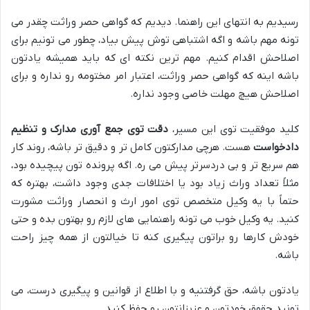
رسیدیم به انتهای این راهنما. دیدیم که گواهی حصر وراثت چقدر می
تونه مهم باشه و اگه اشتباهی توش پیش بیاد، چطور می تونیم برای
اصلاحش اقدام کنیم. مهم ترین نکته ای که باید همیشه یادتون
باشه اینه که گواهی حصر وراثت، اعتبار امر مختومه رو نداره و برای
اصلاحش هیچ مهلت خاصی وجود نداره.
کلید موفقیت توی این مسیر،
دقت توی جمع آوری مدارک و تنظیم
دادخواست
هست. هرچی مدارکتون کامل تر و دقیق تر باشه، روند کار
هم سریع تر و بی دردسرتر پیش می ره. اگه پرونده تون پیچیده بود،
مثلاً تعداد وراث زیاد بود یا اختلافات جدی وجود داشت، بهتره که
حتماً با یه وکیل متخصص توی امور ارث و انحصار وراثت مشورت
کنید. یه وکیل خوب می تونه راهنمایی های لازم رو بهتون بده و حتی
خودش کارها رو براتون پیگیری کنه تا خیالتون از همه چیز راحت
باشه.
یادتون باشه، حق گرفتنیه و با اطلاع از قوانین و پیگیری درست، می
تونید حقوق خودتون و عزیزانتون رو حفظ کنید.