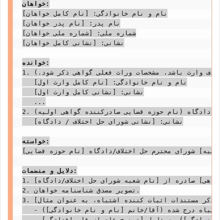
خواهان:
نام و نام خانوادگی: [نام کامل خواهان]

نام پدر: [نام پدر خواهان]

شماره ملی: [شماره ملی خواهان]

نشانی: [نشانی کامل خواهان]

خوانده:
1. سایر وراث قانونی متوفی: (در صورتی که اصلاح گواهی بر اساس اضافه یا حذف وارث باشد، مشخصات وراث فعلی گواهی ذکر شود.)

   نام و نام خانوادگی: [نام کامل وارث اول]

   نشانی: [نشانی کامل وارث اول]

   ...

2. شورای محترم حل اختلاف / دادگاه (نام حوزه قضایی صادرکننده گواهی اولیه)

   نشانی: [نشانی شورای حل اختلاف / دادگاه]

خواسته:
عبه] شورای محترم حل اختلاف/دادگاه [نام حوزه قضایی].
دلایل و منضمات:
1. تصویر مصدق گواهی انحصار وراثت شماره [شماره گواهی] مورخ [تاریخ صدور گواهی] صادره از [نام شعبه شورای حل اختلاف/دادگاه].

2. تصویر مصدق شناسنامه خواهان.

3. [ذکر مستندات اثبات کننده اشتباه، به عنوان مثال:]

   - تصویر مصدق شناسنامه صحیح وارثی که مشخصاتش اشتباه درج شده (آقا/خانم [نام و نام خانوادگی]).

   - تصویر مصدق شناسنامه وارث از قلم افتاده (آقا/خانم [نام و نام خانوادگی]) به دلیل [توضیح علت از قلم افتادگی].
