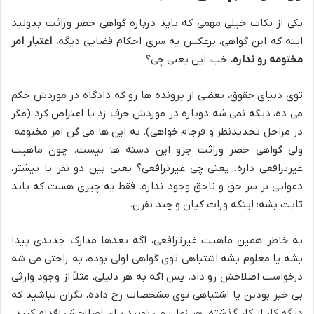
یکی از نکات خیلی مهمی که باید درباره گواهی حصر وراثت بدونید
اینه که این گواهی، برعکس یه سری احکام قضایی دیگه،
اعتبار امر
مختومه رو نداره.
خب، این یعنی چی؟
توی دنیای حقوق، بعضی از پرونده ها رو که دادگاه در موردش حکم
می ده، دیگه نمی شه دوباره در موردش حرف زد یا اعتراض کرد (مگر
در مراحل تجدیدنظر و فرجام خواهی). به این ها می گن امر مختومه.
ولی گواهی حصر وراثت جزو این دسته ها نیست. چون ماهیت
غیرترافعی داره. یعنی چی غیرترافعی؟ یعنی بین دو نفر یا بیشتر،
دعوایی بر سر حق و ناحق وجود نداره. فقط یه چیزی هست که باید
ثابت بشه: اینکه وراث کیان و چند نفرن.
به خاطر همین ماهیت غیرترافعی، اگه بعدها مدارک جدیدی پیدا
بشه یا معلوم بشه اشتباهی توی گواهی اولی بوده، به راحتی می شه
درخواست اصلاحش رو داد. پس اگه به هر دلیلی، مثلاً از وجود وارثی
بی خبر بودین یا اشتباهی توی مشخصات رخ داده، نگران نباشید که
دیگه کار از کار گذشته. هر زمان می تونید برای اصلاحش اقدام کنید.