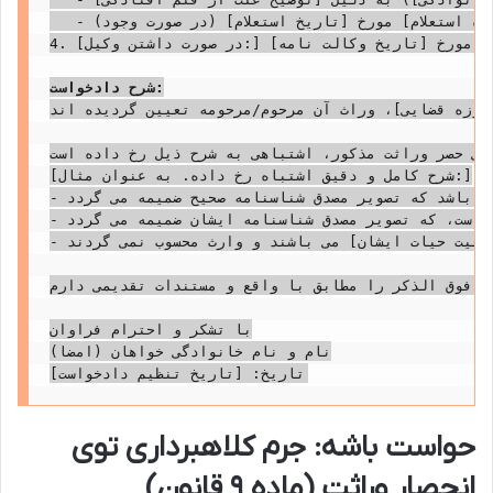
   - استعلام ثبت احوال متوفی شماره [شماره استعلام] مورخ [تاریخ استعلام] (در صورت وجود).

4. [در صورت داشتن وکیل:] وکالت نامه شماره [شماره وکالت نامه] مورخ [تاریخ وکالت نامه].

شرح دادخواست:
حوزه قضایی]، وراث آن مرحوم/مرحومه تعیین گردیده اند.
هی حصر وراثت مذکور، اشتباهی به شرح ذیل رخ داده است:
[شرح کامل و دقیق اشتباه رخ داده. به عنوان مثال:]

- در ردیف [شماره ردیف] ورثه، مشخصات هویتی اینجانب/آقا/خانم [نام و نام خانوادگی]، به اشتباه [مثلاً: نام علی به جای امیر / شماره ملی به صورت [شماره اشتباه] درج شده است، در حالی که مشخصات صحیح ایشان [نام صحیح / شماره ملی صحیح] می باشد که تصویر مصدق شناسنامه صحیح ضمیمه می گردد.

- نام وارث قانونی مرحوم، آقا/خانم [نام و نام خانوادگی وارث از قلم افتاده]، فرزند [نام پدر وارث از قلم افتاده] به شماره ملی [شماره ملی وارث از قلم افتاده]، به اشتباه از لیست ورثه از قلم افتاده است، که تصویر مصدق شناسنامه ایشان ضمیمه می گردد.

- نام آقا/خانم [نام و نام خانوادگی فرد] به اشتباه در ردیف ورثه درج شده است، در حالی که ایشان [نسبت با متوفی یا وضعیت حیات ایشان] می باشند و وارث محسوب نمی گردند.

ت فوق الذکر را مطابق با واقع و مستندات تقدیمی دارم.
با تشکر و احترام فراوان

نام و نام خانوادگی خواهان (امضا)

حواست باشه: جرم کلاهبرداری توی
انحصار وراثت (ماده ۹ قانون)