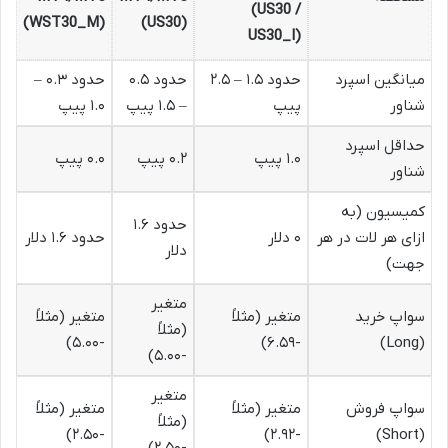
(US30 /
(WST30_M)
(US30)
US30_I)
میانگین اسپرد
حدود ۱.۵ – ۲.۵
حدود ۰.۵
حدود ۰.۳ –
شناور
پیپ
– ۱.۵ پیپ
۱.۰ پیپ
حداقل اسپرد
۱.۰ پیپ
۰.۲ پیپ
۰.۰ پیپ
شناور
کمیسیون (به
حدود ۱.۶
ازای هر لات در هر
۰ دلار
حدود ۱.۶ دلار
دلار
جهت)
متغیر
سواپ خرید
متغیر (مثلاً
متغیر (مثلاً
(مثلاً
-۵.۰۰)
-۶.۵۹)
(Long)
-۵.۰۰)
متغیر
سواپ فروش
متغیر (مثلاً
متغیر (مثلاً
(مثلاً
-۲.۵۰)
-۲.۹۲)
(Short)
-۲.۵۰)