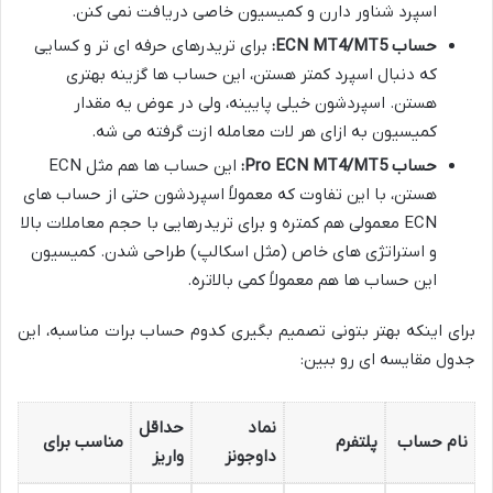
اسپرد شناور دارن و کمیسیون خاصی دریافت نمی کنن.
حساب ECN MT4/MT5:
برای تریدرهای حرفه ای تر و کسایی
که دنبال اسپرد کمتر هستن، این حساب ها گزینه بهتری
هستن. اسپردشون خیلی پایینه، ولی در عوض یه مقدار
کمیسیون به ازای هر لات معامله ازت گرفته می شه.
حساب Pro ECN MT4/MT5:
این حساب ها هم مثل ECN
هستن، با این تفاوت که معمولاً اسپردشون حتی از حساب های
ECN معمولی هم کمتره و برای تریدرهایی با حجم معاملات بالا
و استراتژی های خاص (مثل اسکالپ) طراحی شدن. کمیسیون
این حساب ها هم معمولاً کمی بالاتره.
برای اینکه بهتر بتونی تصمیم بگیری کدوم حساب برات مناسبه، این
جدول مقایسه ای رو ببین:
نماد
حداقل
نام حساب
پلتفرم
مناسب برای
داوجونز
واریز