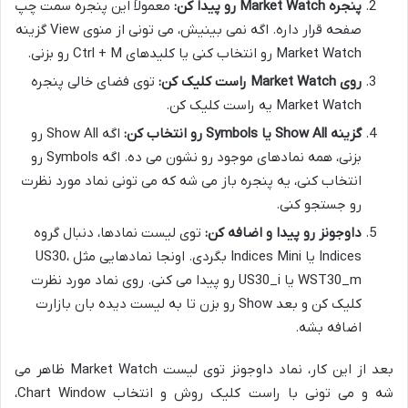
پنجره Market Watch رو پیدا کن:
معمولاً این پنجره سمت چپ
صفحه قرار داره. اگه نمی بینیش، می تونی از منوی View گزینه
Market Watch رو انتخاب کنی یا کلیدهای Ctrl + M رو بزنی.
روی Market Watch راست کلیک کن:
توی فضای خالی پنجره
Market Watch یه راست کلیک کن.
گزینه Show All یا Symbols رو انتخاب کن:
اگه Show All رو
بزنی، همه نمادهای موجود رو نشون می ده. اگه Symbols رو
انتخاب کنی، یه پنجره باز می شه که می تونی نماد مورد نظرت
رو جستجو کنی.
داوجونز رو پیدا و اضافه کن:
توی لیست نمادها، دنبال گروه
Indices یا Indices Mini بگردی. اونجا نمادهایی مثل US30،
WST30_m یا US30_i رو پیدا می کنی. روی نماد مورد نظرت
کلیک کن و بعد Show رو بزن تا به لیست دیده بان بازارت
اضافه بشه.
بعد از این کار، نماد داوجونز توی لیست Market Watch ظاهر می
شه و می تونی با راست کلیک روش و انتخاب Chart Window،