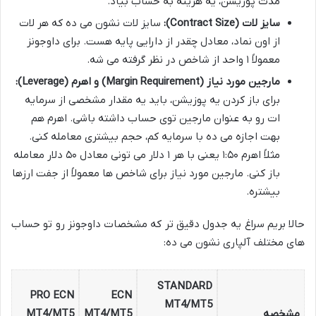
مدت پوزیشن، یه هزینه به حساب بیاد.
سایز لات (Contract Size):
سایز لات نشون می ده که هر لات
از اون نماد، معادل چقدر از دارایی پایه هست. برای داوجونز
معمولاً ۱ واحد از شاخص در نظر گرفته می شه.
مارجین مورد نیاز (Margin Requirement) و اهرم (Leverage):
برای باز کردن یه پوزیشن، باید یه مقدار مشخصی از سرمایه
ات رو به عنوان مارجین توی حساب داشته باشی. اهرم هم
بهت اجازه می ده با سرمایه کم، حجم بیشتری معامله کنی.
مثلاً اهرم ۱:۵۰ یعنی با هر ۱ دلار می تونی معادل ۵۰ دلار معامله
باز کنی. مارجین مورد نیاز برای شاخص ها معمولاً از جفت ارزها
بیشتره.
حالا بریم سراغ یه جدول دقیق تر که مشخصات داوجونز رو تو حساب
های مختلف آلپاری نشون می ده:
STANDARD
PRO ECN
ECN
MT4/MT5
مشخصه
MT4/MT5
MT4/MT5