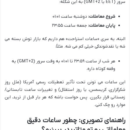
سرور (EET یا GMT+2) به این شکله:
شروع معاملات:
دوشنبه ساعت ۰۱:۰۱
پایان معاملات:
جمعه ساعت ۲۳:۵۵
البته، یه سری «ساعات استراحت» هم داریم که بازار توش بسته می
شه یا نقدشوندگی خیلی کم می شه. مثلاً:
هر شب از ساعت ۲۳:۵۹ تا ۰۱:۰۱ به وقت سرور (GMT+2) یه
وقفه کوتاه داره.
این ساعات می تونن تحت تأثیر تعطیلات رسمی آمریکا (مثل روز
شکرگزاری، کریسمس، یا روز استقلال) و تغییرات ساعت تابستانی/
زمستانی قرار بگیرن. پس حواست باشه که هر بار قبل از ترید، این
موارد رو چک کنی.
راهنمای تصویری: چطور ساعات دقیق
معاملاتی رو تو متاتریدر ببینیم؟