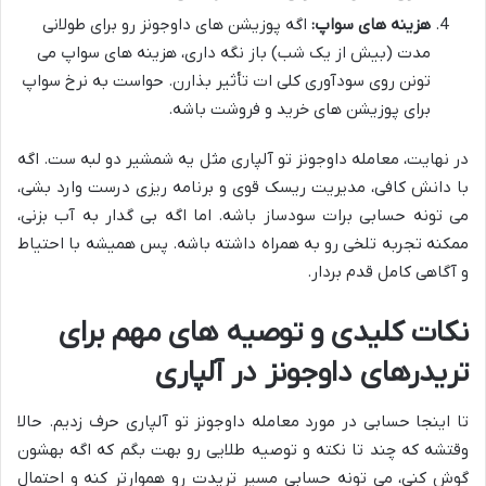
هزینه های سواپ:
اگه پوزیشن های داوجونز رو برای طولانی
مدت (بیش از یک شب) باز نگه داری، هزینه های سواپ می
تونن روی سودآوری کلی ات تأثیر بذارن. حواست به نرخ سواپ
برای پوزیشن های خرید و فروشت باشه.
در نهایت، معامله داوجونز تو آلپاری مثل یه شمشیر دو لبه ست. اگه
با دانش کافی، مدیریت ریسک قوی و برنامه ریزی درست وارد بشی،
می تونه حسابی برات سودساز باشه. اما اگه بی گدار به آب بزنی،
ممکنه تجربه تلخی رو به همراه داشته باشه. پس همیشه با احتیاط
و آگاهی کامل قدم بردار.
نکات کلیدی و توصیه های مهم برای
تریدرهای داوجونز در آلپاری
تا اینجا حسابی در مورد معامله داوجونز تو آلپاری حرف زدیم. حالا
وقتشه که چند تا نکته و توصیه طلایی رو بهت بگم که اگه بهشون
گوش کنی، می تونه حسابی مسیر تریدت رو هموارتر کنه و احتمال