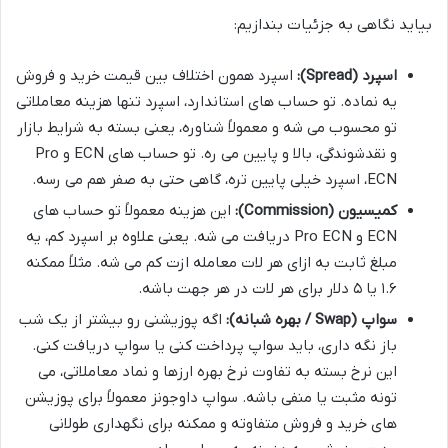
بیاید نگاهی به جزئیات بندازیم:
اسپرد (Spread):
اسپرد همون اختلاف بین قیمت خرید و فروش
یه نماده. تو حساب های استاندارد، اسپرد تنها هزینه معاملاتی
تو محسوب می شه و معمولاً شناوره، یعنی بسته به شرایط بازار
و نقدشوندگی، بالا و پایین می ره. تو حساب های ECN و Pro
ECN، اسپرد خیلی پایین تره، گاهی حتی به صفر هم می رسه.
کمیسیون (Commission):
این هزینه معمولاً تو حساب های
ECN و Pro ECN دریافت می شه. یعنی علاوه بر اسپرد کم، یه
مبلغ ثابت به ازای هر لات معامله ازت کم می شه. مثلاً ممکنه
۱.۶ یا ۵ دلار برای هر لات در هر جهت باشه.
سواپ (Swap / بهره شبانه):
اگه پوزیشنی رو بیشتر از یک شب
باز نگه داری، باید سواپ پرداخت کنی یا سواپ دریافت کنی.
این نرخ بسته به تفاوت نرخ بهره ارزها و نماد معاملاتی، می
تونه مثبت یا منفی باشه. سواپ داوجونز معمولاً برای پوزیشن
های خرید و فروش متفاوته و ممکنه برای نگهداری طولانی