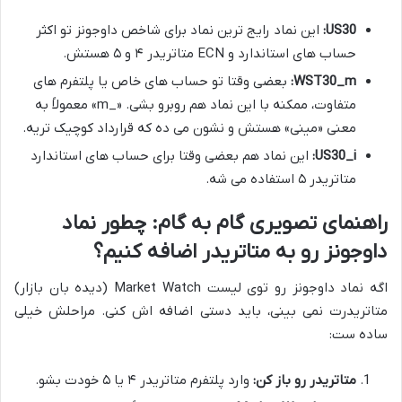
US30:
این نماد رایج ترین نماد برای شاخص داوجونز تو اکثر
حساب های استاندارد و ECN متاتریدر ۴ و ۵ هستش.
WST30_m:
بعضی وقتا تو حساب های خاص یا پلتفرم های
متفاوت، ممکنه با این نماد هم روبرو بشی. «_m» معمولاً به
معنی «مینی» هستش و نشون می ده که قرارداد کوچیک تریه.
US30_i:
این نماد هم بعضی وقتا برای حساب های استاندارد
متاتریدر ۵ استفاده می شه.
راهنمای تصویری گام به گام: چطور نماد
داوجونز رو به متاتریدر اضافه کنیم؟
اگه نماد داوجونز رو توی لیست Market Watch (دیده بان بازار)
متاتریدرت نمی بینی، باید دستی اضافه اش کنی. مراحلش خیلی
ساده ست:
متاتریدر رو باز کن:
وارد پلتفرم متاتریدر ۴ یا ۵ خودت بشو.