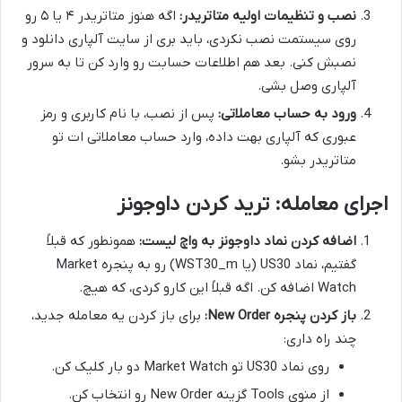
نصب و تنظیمات اولیه متاتریدر:
اگه هنوز متاتریدر ۴ یا ۵ رو
روی سیستمت نصب نکردی، باید بری از سایت آلپاری دانلود و
نصبش کنی. بعد هم اطلاعات حسابت رو وارد کن تا به سرور
آلپاری وصل بشی.
ورود به حساب معاملاتی:
پس از نصب، با نام کاربری و رمز
عبوری که آلپاری بهت داده، وارد حساب معاملاتی ات تو
متاتریدر بشو.
اجرای معامله: ترید کردن داوجونز
اضافه کردن نماد داوجونز به واچ لیست:
همونطور که قبلاً
گفتیم، نماد US30 (یا WST30_m) رو به پنجره Market
Watch اضافه کن. اگه قبلاً این کارو کردی، که هیچ.
باز کردن پنجره New Order:
برای باز کردن یه معامله جدید،
چند راه داری:
روی نماد US30 تو Market Watch دو بار کلیک کن.
از منوی Tools گزینه New Order رو انتخاب کن.