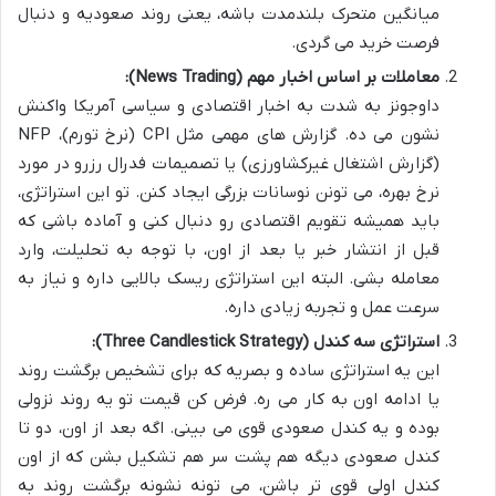
میانگین متحرک بلندمدت باشه، یعنی روند صعودیه و دنبال
فرصت خرید می گردی.
معاملات بر اساس اخبار مهم (News Trading):
داوجونز به شدت به اخبار اقتصادی و سیاسی آمریکا واکنش
نشون می ده. گزارش های مهمی مثل CPI (نرخ تورم)، NFP
(گزارش اشتغال غیرکشاورزی) یا تصمیمات فدرال رزرو در مورد
نرخ بهره، می تونن نوسانات بزرگی ایجاد کنن. تو این استراتژی،
باید همیشه تقویم اقتصادی رو دنبال کنی و آماده باشی که
قبل از انتشار خبر یا بعد از اون، با توجه به تحلیلت، وارد
معامله بشی. البته این استراتژی ریسک بالایی داره و نیاز به
سرعت عمل و تجربه زیادی داره.
استراتژی سه کندل (Three Candlestick Strategy):
این یه استراتژی ساده و بصریه که برای تشخیص برگشت روند
یا ادامه اون به کار می ره. فرض کن قیمت تو یه روند نزولی
بوده و یه کندل صعودی قوی می بینی. اگه بعد از اون، دو تا
کندل صعودی دیگه هم پشت سر هم تشکیل بشن که از اون
کندل اولی قوی تر باشن، می تونه نشونه برگشت روند به