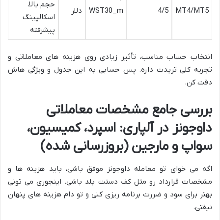
حجم بالا،
MT4/MT5
4/5
WST30_m
دلار
اسکالپینگ
پیشرفته
انتخاب حساب مناسب، تأثیر زیادی روی هزینه های معاملاتی و
تجربه کلی تریدت داره. پس حسابی به این جدول و ویژگی هاش
دقت کن.
بررسی جامع مشخصات معاملاتی
داوجونز در آلپاری: اسپرد، کمیسیون،
سواپ و مارجین (بروزرسانی شده)
اگه می خوای تو معامله داوجونز موفق باشی، باید هزینه ها و
مشخصات قرارداد رو مثل کف دستت بلد باشی. اینجوری می تونی
بهتر برای سود و ضررت برنامه ریزی کنی و تو دام هزینه های پنهان
نیفتی.