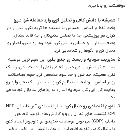
موفقیتت رو بالا ببره.
همیشه با دانش کافی و تحلیل قوی وارد معامله شو:
هیچ
وقت فقط بر اساس احساس یا شنیده ها ترید نکن. قبل از باز
کردن هر پوزیشنی، چه با تحلیل تکنیکال و چه فاندامنتال،
وضعیت بازار رو حسابی بررسی کن. نمودارها رو ببین، اخبار رو
دنبال کن و الگوها رو شناسایی کن.
مدیریت سرمایه و ریسک رو جدی بگیر:
این مهم ترین توصیه
ست. هرگز بیش از اون چیزی که می تونی از دست بدی، ریسک
نکن. همیشه حد ضرر و حد سود مشخص کن، حجم معاملاتت
رو بر اساس سرمایه ات تنظیم کن و نسبت ریسک به ریوارد رو
رعایت کن. این کار، سرمایه ات رو تو روزهای بد بازار نجات می
ده.
تقویم اقتصادی رو دنبال کن:
اخبار اقتصادی آمریکا، مثل NFP،
CPI، نشست های فدرال رزرو و گزارش های تولید ناخالص
داخلی (GDP) می تونن نوسانات شدیدی تو داوجونز ایجاد کنن.
با دنبال کردن تقویم اقتصادی، از زمان انتشار این اخبار باخبر