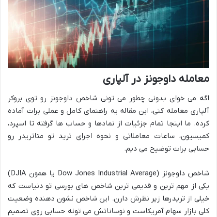
معامله داوجونز در آلپاری
اگه می خوای بدونی چطور می تونی شاخص داوجونز رو توی بروکر
آلپاری معامله کنی، این مقاله یه راهنمای کامل و عملی برات آماده
کرده. ما اینجا تمام جزئیات از نمادها و حساب ها گرفته تا اسپرد،
کمیسیون، ساعات معاملاتی و نحوه اجرای ترید تو متاتریدر رو
حسابی برات توضیح می دیم.
شاخص داوجونز (Dow Jones Industrial Average یا همون DJIA)
یکی از مهم ترین و قدیمی ترین شاخص های بورسی تو دنیاست که
خیلی از تریدرها زیر نظرش دارن. این شاخص نشون دهنده وضعیت
کلی بازار سهام آمریکاست و نوساناتش می تونه حسابی روی تصمیم