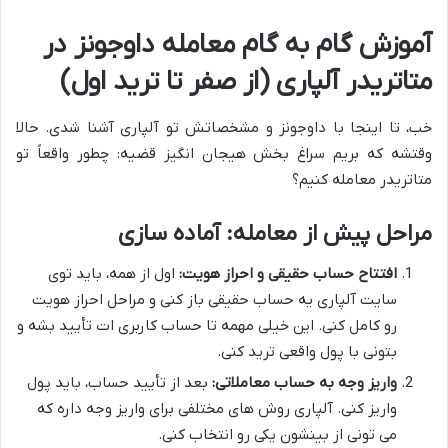
آموزش گام به گام معامله داوجونز در
متاتریدر آلپاری (از صفر تا ترید اول)
خب، تا اینجا با داوجونز و مشخصاتش تو آلپاری آشنا شدی. حالا
وقتشه که بریم سراغ بخش هیجان انگیز قضیه: چطور واقعاً تو
متاتریدر معامله کنیم؟
مراحل پیش از معامله: آماده سازی
افتتاح حساب حقیقی و احراز هویت:
اول از همه، باید توی
سایت آلپاری یه حساب حقیقی باز کنی و مراحل احراز هویت
رو کامل کنی. این خیلی مهمه تا حساب کاربری ات تأیید بشه و
بتونی با پول واقعی ترید کنی.
واریز وجه به حساب معاملاتی:
بعد از تأیید حساب، باید پول
واریز کنی. آلپاری روش های مختلفی برای واریز وجه داره که
می تونی از بینشون یکی رو انتخاب کنی.