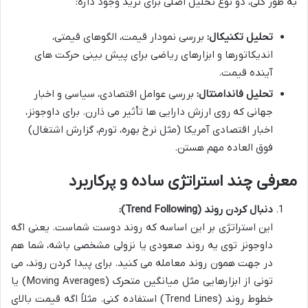
به طور کلی، دو نوع تحلیل اصلی برای ترید وجود داره:
تحلیل تکنیکال:
بررسی نمودار قیمت، الگوهای قیمتی،
اندیکاتورها و ابزارهای ریاضی برای پیش بینی حرکت های
آینده قیمت.
تحلیل فاندامنتال:
بررسی عوامل اقتصادی، سیاسی و اخبار
جهانی که روی ارزش دارایی ها تأثیر می ذارن. برای داوجونز،
اخبار اقتصادی آمریکا (مثل نرخ بهره، تورم، گزارش اشتغال)
فوق العاده مهم هستن.
معرفی چند استراتژی ساده و پرکاربرد
دنبال کردن روند (Trend Following):
این استراتژی بر این اساسه که روند دوست شماست. یعنی اگه
داوجونز توی یه روند صعودی یا نزولی مشخصی باشه، شما هم
در جهت همون روند معامله می کنید. برای پیدا کردن روند، می
تونی از ابزارهایی مثل میانگین متحرک (Moving Averages) یا
خطوط روند (Trend Lines) استفاده کنی. مثلاً اگه قیمت بالای