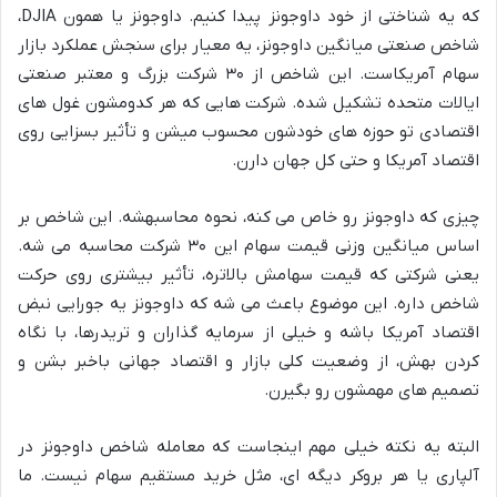
که یه شناختی از خود داوجونز پیدا کنیم. داوجونز یا همون DJIA،
شاخص صنعتی میانگین داوجونز، یه معیار برای سنجش عملکرد بازار
سهام آمریکاست. این شاخص از ۳۰ شرکت بزرگ و معتبر صنعتی
ایالات متحده تشکیل شده. شرکت هایی که هر کدومشون غول های
اقتصادی تو حوزه های خودشون محسوب میشن و تأثیر بسزایی روی
اقتصاد آمریکا و حتی کل جهان دارن.
چیزی که داوجونز رو خاص می کنه، نحوه محاسبهشه. این شاخص بر
اساس میانگین وزنی قیمت سهام این ۳۰ شرکت محاسبه می شه.
یعنی شرکتی که قیمت سهامش بالاتره، تأثیر بیشتری روی حرکت
شاخص داره. این موضوع باعث می شه که داوجونز یه جورایی نبض
اقتصاد آمریکا باشه و خیلی از سرمایه گذاران و تریدرها، با نگاه
کردن بهش، از وضعیت کلی بازار و اقتصاد جهانی باخبر بشن و
تصمیم های مهمشون رو بگیرن.
البته یه نکته خیلی مهم اینجاست که معامله شاخص داوجونز در
آلپاری یا هر بروکر دیگه ای، مثل خرید مستقیم سهام نیست. ما