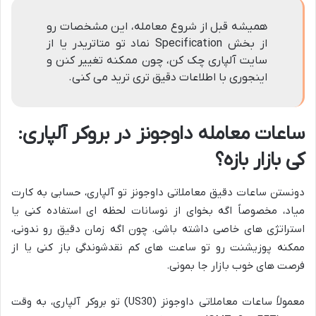
همیشه قبل از شروع معامله، این مشخصات رو
از بخش Specification نماد تو متاتریدر یا از
سایت آلپاری چک کن، چون ممکنه تغییر کنن و
اینجوری با اطلاعات دقیق تری ترید می کنی.
ساعات معامله داوجونز در بروکر آلپاری:
کی بازار بازه؟
دونستن ساعات دقیق معاملاتی داوجونز تو آلپاری، حسابی به کارت
میاد، مخصوصاً اگه بخوای از نوسانات لحظه ای استفاده کنی یا
استراتژی های خاصی داشته باشی. چون اگه زمان دقیق رو ندونی،
ممکنه پوزیشنت رو تو ساعت های کم نقدشوندگی باز کنی یا از
فرصت های خوب بازار جا بمونی.
معمولاً ساعات معاملاتی داوجونز (US30) تو بروکر آلپاری، به وقت