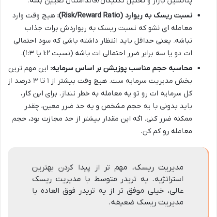
پتانسیل بازار و تحلیل تکنیکال/فاندامنتال تعیین بشه.
نسبت ریسک به ریوارد (Risk/Reward Ratio):
هیچ وقت وارد
معامله ای نشو که نسبت ریسک به ریواردش برات جذاب
نباشه. یعنی حداقل باید انتظار داشته باشی که سود احتمالی
ات دو یا سه برابر ضرر احتمالی ات باشه (نسبت ۱:۲ یا ۱:۳).
محاسبه حجم مناسب پوزیشن بر اساس سرمایه:
این مهم ترین
بخش مدیریت سرمایه ست. هیچ وقت بیشتر از ۱ تا ۳ درصد از
کل سرمایه ات رو تو یه معامله به خطر ننداز. برای این کار،
باید بدونی با یه حجم مشخص و یه حد ضرر معین، چقدر
ممکنه ضرر کنی. اگه این مقدار بیشتر از حد مجازت بود، حجم
معامله رو کم کن.
مدیریت ریسک، مهم تر از پیدا کردن بهترین
استراتژیه. یه تریدر متوسط با مدیریت ریسک
عالی، خیلی موفق تر از یه تریدر فوق العاده با
مدیریت ریسک ضعیفه.