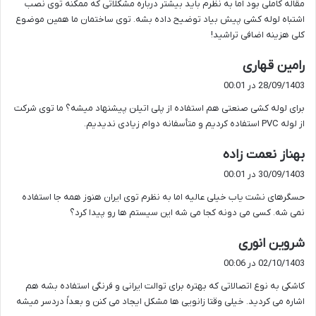
مقاله کاملی بود اما به نظرم باید بیشتر درباره مشکلاتی که ممکنه توی نصب
:
اشتباه لوله کشی پیش بیاد توضیح داده بشه. توی ساختمان ما همین موضوع
کلی هزینه اضافی تراشید!
گ
رامین قهاری
ف
28/09/1403 در 00:01
ت
برای لوله کشی صنعتی هم استفاده از پلی اتیلن پیشنهاد میشه؟ ما توی شرکت
:
از لوله PVC استفاده کردیم و متأسفانه دوام زیادی ندیدیم.
گ
بهناز نعمت زاده
ف
30/09/1403 در 00:01
ت
حسگرهای نشت یاب خیلی عالیه اما به نظرم توی ایران هنوز همه جا استفاده
:
نمی شه. کسی می دونه کجا می شه این سیستم ها رو پیدا کرد؟
گ
شروین انوری
ف
02/10/1403 در 00:06
ت
کاشکی به نوع اتصالاتی که بهتره برای توالت ایرانی و فرنگی استفاده بشه هم
:
اشاره می کردید. خیلی وقتا زانویی ها مشکل ایجاد می کنن و بعداً دردسر میشه