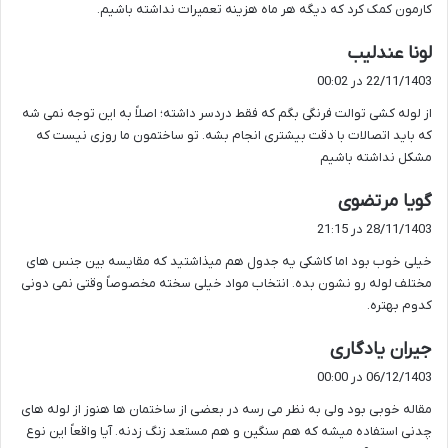
کارمون کمک کرد که دیگه هر ماه هزینه تعمیرات نداشته باشیم.
گ
لونا عندلیب
ف
22/11/1403 در 00:02
ت
از لوله کشی توالت فرنگی بگم که فقط دردسر داشته؛ اصلاً به این توجه نمی شه
:
که باید اتصالات با دقت بیشتری انجام بشه. تو ساختمون ما روزی نیست که
مشکل نداشته باشیم
گ
گویا مرتضوی
ف
28/11/1403 در 21:15
ت
خیلی خوب بود اما کاشکی یه جدول هم میذاشتید که مقایسه بین جنس های
:
مختلف لوله رو نشون بده. انتخاب مواد خیلی سخته مخصوصاً وقتی نمی دونی
کدوم بهتره.
گ
جیران یادگاری
ف
06/12/1403 در 00:00
ت
مقاله خوبی بود ولی به نظر می رسه در بعضی از ساختمان ها هنوز از لوله های
:
چدنی استفاده میشه که هم سنگین و هم مستعد زنگ زدنه. آیا واقعاً این نوع