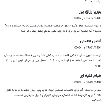
لوله مناسبه؟
گ
پوریا رزاق پور
ف
19/12/1403 در 00:02
ت
درباره سیستم های وکیوم توی فاضلاب خونده بودم کسی تجربه استفاده داره؟
:
شنیدم که تخلیه سریع تری داره ولی نمی دونم چطور عمل می کنه
گ
آبتین معینی
ف
17/01/1404 در 00:04
ت
تو ساختمون ما لوله کشی فاضلاب دچار نشتی شد و بوی فاضلاب همه جا پخش
:
شد. به نظر من استفاده از لوله های با کیفیت مثل پلی پروپیلن توی این زمینه
بهتره.
گ
خیام کلبه ای
ف
03/02/1404 در 00:02
ت
سوالی داشتم : آیا برای فاضلاب صنعتی لوله های پلی اتیلن بهترند یا لوله های
:
PVC؟ توی کارخونه مدام مشکل خوردگی داریم و دنبال جایگزین مناسب
هستیم.