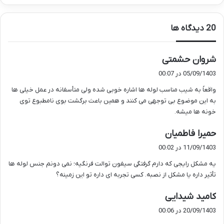
‫20 دیدگاه ها
گ
شروان حشمتی
ف
05/09/1403 در 00:07
ت
واقعاً به شیب مناسب لوله ها اشاره خوبی شده ولی متأسفانه در عمل خیلی ها
:
به این موضوع بی توجهی می کنند و همین باعث برگشت بوی نامطبوع توی
خونه ها میشه.
گ
حمیرا فاطمیان
ف
11/09/1403 در 00:02
ت
یه مشکل رایجی که دارم گرفتگی سیفون توالت فرنگیه؛ نمی دونم جنس لوله ها
:
تأثیر داره یا مشکل از نصبه. کسی تجربه ای داره تو این زمینه؟
گ
کامید شیدایی
ف
20/09/1403 در 00:06
ت