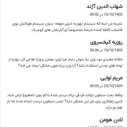
گ
شهاب الدین آژند
ف
13/10/1403 در 00:02
ت
تجربه من اینه که سیستم تهویه خیلی مهمه؛ بدون سیستم هواکش بوی
:
فاضلاب کلافه کننده میشه مخصوصاً تو آپارتمان های کوچیک.
گ
روزبه کیخسروی
ف
15/10/1403 در 00:06
ت
مقاله مفیدی بود ولی یه سوال دارم؛ چرا توی بعضی پروژه ها می گن بهتره از
:
لوله های چدنی استفاده نشه؟ آیا وزن زیادشون مشکل ایجاد می کنه؟
گ
مریم لوایی
ف
25/10/1403 در 00:05
ت
واقعا بحث سیفون توالت فرنگی برام دردسر شده دائم بوی نامطبوع ازش میاد.
:
کسی راهکاری برای حل این مشکل داره؟ نصب سیفون درست انجام شده اما باز
هم بو داره
گ
لادن هومن
ف