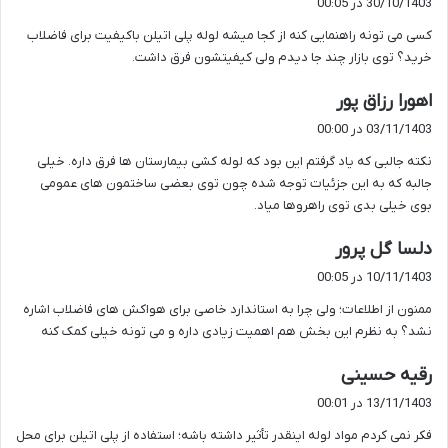
30/10/1403 در 00:05
ت
کسی می تونه راهنمایی کنه از کجا میشه لوله پلی اتیلن باکیفیت برای فاضلاب
:
خرید؟ توی بازار چند جا دیدم ولی کیفیتشون فرق داشت.
گ
اهورا رزاق پور
ف
03/11/1403 در 00:00
ت
نکته جالبی که یاد گرفتم این بود که لوله کشی بیمارستان ها فرق داره. خیلی
:
جالبه که به این جزئیات توجه شده چون توی بعضی ساختمون های عمومی
بوی خیلی بدی توی راهروها میاد.
گ
دلسا گل پرور
ف
10/11/1403 در 00:05
ت
ممنون از اطلاعات؛ ولی چرا به استاندارد خاصی برای هواکش های فاضلاب اشاره
:
نشد؟ به نظرم این بخش هم اهمیت زیادی داره و می تونه خیلی کمک کنه
گ
رقیه حسینی
ف
13/11/1403 در 00:01
ت
فکر نمی کردم مواد لوله اینقدر تأثیر داشته باشه؛ استفاده از پلی اتیلن برای محل
: