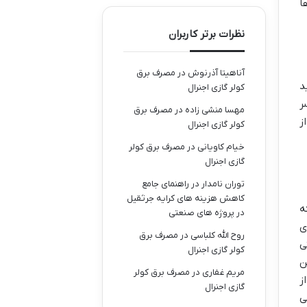
ا
نظرات برتر کاربران
آناهیتا آذرنوش
در
مصرف برق
اید
کولر گازی اجنرال
ر
مهسا منشی زاده
در
مصرف برق
ز
کولر گازی اجنرال
خیام کاویانی
در
مصرف برق کولر
گازی اجنرال
توران نامدار
در
راهنمای جامع
کاهش هزینه های کرایه جرثقیل
ه
در پروژه های صنعتی
ی
روح الله کلباسی
در
مصرف برق
ی
کولر گازی اجنرال
ن
مریم غفاری
در
مصرف برق کولر
ز
گازی اجنرال
ی