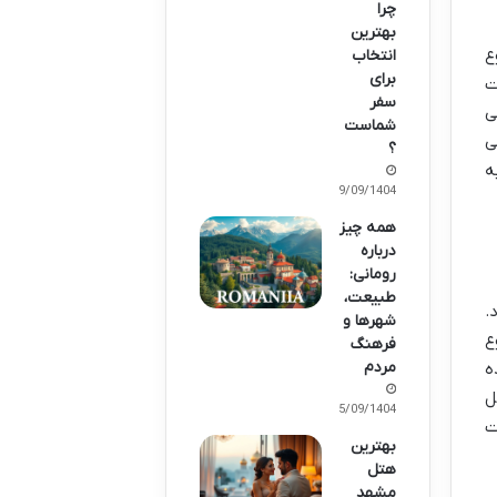
چرا
بهترین
ع
انتخاب
برای
ت
سفر
ی
شماست
ی
؟
ه
29/09/1404
همه چیز
درباره
رومانی:
طبیعت،
.
شهرها و
ع
فرهنگ
مردم
ه
ل
25/09/1404
ت
بهترین
هتل
مشهد