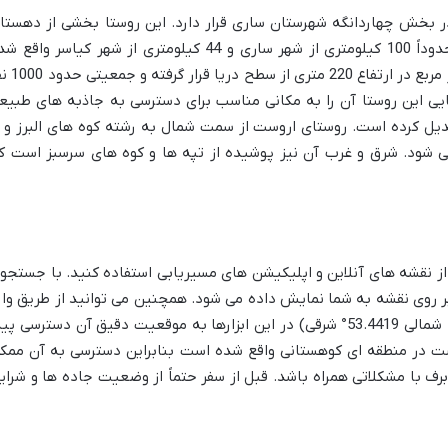
در بخش چهاردانگه شهرستان ساری قرار دارد. این روستا بخشی از دهستا
پشتکوه محسوب می شود و در فاصله ای حدوداً 100 کیلومتری از شهر ساری و 44 کیلومتری از شهر کیاسر واق
است. اروست با مساحتی تقریبی 12 کیلومتر مربع در ارتفاع 20
یی این روستا آن را به مکانی مناسب برای دسترسی به جاذبه های طبیع
ل کرده است. روستای اروست از سمت شمال به رشته کوه های البرز و ا
شود. شرق و غرب آن نیز پوشیده از تپه ها و کوه های سرسبز است ک
از نقشه های آنلاین و اپلیکیشن های مسیریابی استفاده کنید. با جستجو
بر روی نقشه به شما نمایش داده می شود. همچنین می توانید از طریق وار
کردن مختصات جغرافیایی روستا (36.1417° شمالی 53.4419° شرقی) در این ابزارها به موقعیت دقیق آن دسترسی پ
ست در منطقه ای کوهستانی واقع شده است بنابراین دسترسی به آن ممک
 با مشکلاتی همراه باشد. قبل از سفر حتماً از وضعیت جاده ها و شرای