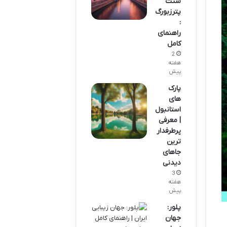
سنت
پترزبورگ
:
راهنمای
کامل
2
هفته
پیش
پارک
های
استانبول
| معرفی
پرطرفدار
ترین
جاهای
دیدنی
3
هفته
پیش
پلور:
جهان