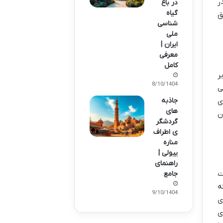
ر
در باغ
گیاه
ق
شناسی
ملی
ایران |
معرفی
کامل
ر
08/10/1404
ی
ی
جاذبه
های
ن
گردشگر
ی اطراف
مناره
ییولی |
راهنمای
ت
جامع
ه
09/10/1404
ی
پیاده روی