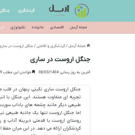
گردشگری
جنگل
مجله آرسل
اقتصادی
خانواده
تکنولوژی
گرد
مجله آرسل
/
گردشگری و اقامتی
/
جنگل اروست در ساری
جنگل اروست در ساری
آخرین به روز رسانی: 08/03/1404
خواندن این مطلب 9 دقیقه زمان میبرد
جنگل اروست ساری نگینی پنهان در قلب ما
تجربه ای متفاوت هستند. این جنگل با انب
طبیعی دیگر مانند چشمه های باداب سورت 
اما جنگل اروست تنها یک جاذبه طبیعی نی
روستای اروست با قدمتی دیرینه آداب و ر
گردشگران ارائه می دهد. در این میان حفظ ای