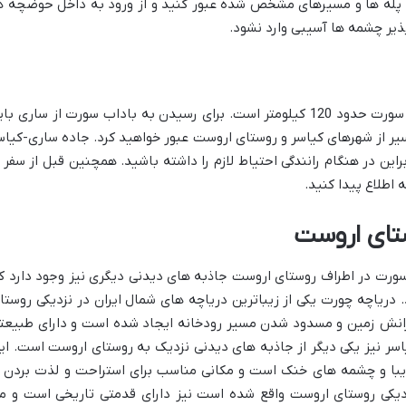
از پله ها و مسیرهای مشخص شده عبور کنید و از ورود به داخل حوضچه ه
یر چشمه ها آسیبی وارد نشود.
فاصله بین شهر ساری تا چشمه های باداب سورت حدود 120 کیلومتر است. برای رسیدن به باداب سورت از ساری ب
ر طول مسیر از شهرهای کیاسر و روستای اروست عبور خواهید کرد. جاده ساری-کیاس
ین در هنگام رانندگی احتیاط لازم را داشته باشید. همچنین قبل از سفر ا
اطلاع پیدا کنید.
تای اروست
ورت در اطراف روستای اروست جاذبه های دیدنی دیگری نیز وجود دارد ک
. دریاچه چورت یکی از زیباترین دریاچه های شمال ایران در نزدیکی روستا
رانش زمین و مسدود شدن مسیر رودخانه ایجاد شده است و دارای طبیعت
سر نیز یکی دیگر از جاذبه های دیدنی نزدیک به روستای اروست است. ای
یبا و چشمه های خنک است و مکانی مناسب برای استراحت و لذت بردن ا
یکی روستای اروست واقع شده است نیز دارای قدمتی تاریخی است و م