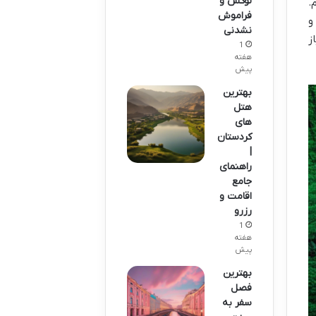
لوکس و
.
فراموش
و
نشدنی
ز
1
هفته
پیش
بهترین
هتل
های
کردستان
|
راهنمای
جامع
اقامت و
رزرو
1
هفته
پیش
بهترین
فصل
سفر به