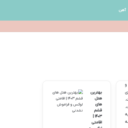
آهن
و
ی
بهترین
هتل
.
های
.
قشم
ه
۱۴۰۳ |
ه
اقامتی