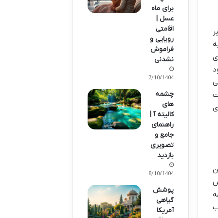
برای ماه
عسل |
اقامتی
ر
رویایی و
فرعی به
فراموش
ی
نشدنی
د
07/10/1404
ی
چشمه
ت
های
ی
کالیته آ |
راهنمای
جامع و
تصویری
بازدید
ن
08/10/1404
س
پوشش
ه
گیاهی
ب
آمریکا