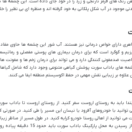
 رنگ های قرمز نارنجی و زرد را در خود جای داده است. این چشمه ها د
نی موجود در آب شکل پلکانی به خود گرفته اند و منظره ای بی نظیر را خل
ت
هری دارای خواص درمانی نیز هستند. آب شور این چشمه ها حاوی مقادی
زیم و گوگرد است که برای درمان بیماری های پوستی مفصلی و رماتیسم
یت ضدعفونی کنندگی دارد و می تواند برای درمان زخم ها و عفونت ها
 چشمه های باداب سورت پوشش گیاهی متنوعی وجود دارد که شامل گیاها
 علاوه بر زیبایی نقش مهمی در حفظ اکوسیستم منطقه ایفا می کنند.
ت
دا باید به روستای اروست سفر کنید. از روستای اروست تا باداب سور
که می توانید با خودروهای آفرود یا نیسان این مسیر را طی کنید. در صورتی ک
توانید از اهالی روستا خودرو کرایه کنید. در طول مسیر از مناظر زیبا
جنگلی و کوهستانی لذت خواهید برد. پس از رسیدن به محل پارکینگ باداب سورت باید حدود 15 دقیقه 