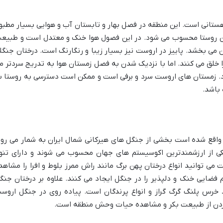
ستانی است. این منطقه در فصل بهار و تابستان آب و هوایی بسیار مطبو
ه این روستا محسوب می شود. در این فصول هوا خنک و معتدل است و طبیع
می بخشد. پاییز در اروست نیز بسیار زیبا و رنگارنگ است. درختان جنگل
را خلق می کنند. اما با نزدیک شدن به فصل زمستان هوا به تدریج سردتر م
د. زمستان های اروست سرد و برفی است و ممکن است دسترسی به روستا ب
 باشد.
اقع شده است بخشی از جنگل های هیرکانی شمال ایران به شمار می رود
کی از ارزشمندترین اکوسیستم های جهان محسوب می شوند و دارای تنو
می توانید انواع درختان پهن برگ مانند راش ممرز بلوط و افرا را مشاهد
کم فضایی خنک و دلپذیر را در جنگل ایجاد می کنند. علاوه بر درختان جنگ
 خرس پلنگ گرگ گراز و انواع پرندگان است. پیاده روی در جنگل اروس
ردن از طبیعت بکر و مشاهده حیات وحش منطقه است.