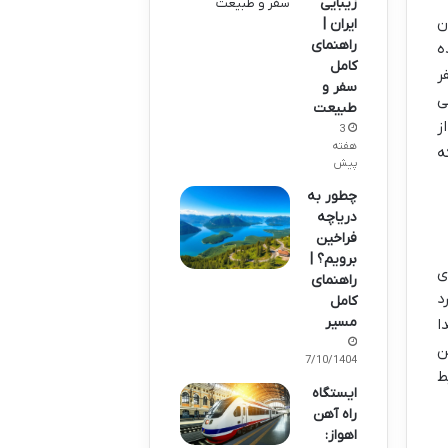
زیبایی
ن
ایران |
راهنمای
ع شده
کامل
2 متری از سطح دریا قرار گرفته و جمعیتی حدود 1000 نفر
سفر و
ی
طبیعت
ز
3
هفته
ه
پیش
چطور به
دریاچه
فراخین
برویم؟ |
ی
راهنمای
د
کامل
مسیر
یدا
ن
07/10/1404
ط
ایستگاه
راه آهن
اهواز: