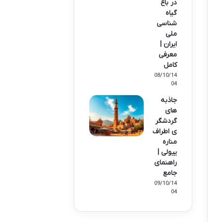
در باغ
گیاه
شناسی
ملی
ایران |
معرفی
کامل
08/10/14
04
جاذبه
های
گردشگر
ی اطراف
مناره
ییولی |
راهنمای
جامع
09/10/14
04