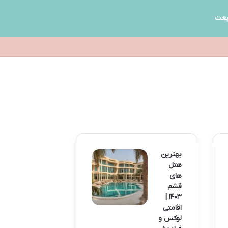
یعت
بهترین
هتل
های
قشم
۱۴۰۳ |
اقامتی
لوکس و