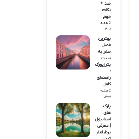
صد +
نکات
مهم
2 هفته
پیش
بهترین
فصل
سفر به
سنت
پترزبورگ
:
راهنمای
کامل
2 هفته
پیش
پارک
های
استانبول
| معرفی
پرطرفدار
ترین