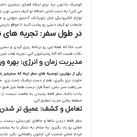
کوچیک یادتون نره. برای اینکه فضای بیشتری داشت
می کنن! یه دست لباس اضافه تو کیف دستی تون باش
لوازم الکترونیکی مثل پاوربانک، آداپتور جهانی و
مایعات تو کیف دستی رو رعایت کنید تا موقع بازرس
در طول سفر: تجربه های ن
خب، حالا که همه چی رو برنامه ریزی کردی و بستی
نکات هست که اگه رعایتشون کنی، تجربه هات شیری
مدیریت زمان و انرژی: بهره و
یکی از بهترین توصیه های سفر اینه که سحرخیز با
خلوت تری بگیری، هم از دست ترافیک راحت تری. ص
سر راهت سبز بشن، اصلاً قرار نیست همه چیز طبق بر
یادت باشه، سفر فقط رسیدن به مقصد نیست، از مس
منطقه زمانی جدید تنظیم کنی.
تعامل و کشف: عمیق تر شدن
سفر فقط دیدن بناها و جاهای توریستی نیست، یه 
محلی رو یاد بگیری؛ یه سلام، یه تشکر یا یه ببخشی
مردم محلی صحبت کن، ازشون راهنمایی بگیر، شاید