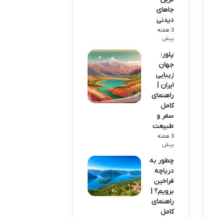
جاهای
دیدنی
3 هفته
پیش
پلور:
جهان
زیبایی
ایران |
راهنمای
کامل
سفر و
طبیعت
3 هفته
پیش
چطور به
دریاچه
فراخین
برویم؟ |
راهنمای
کامل