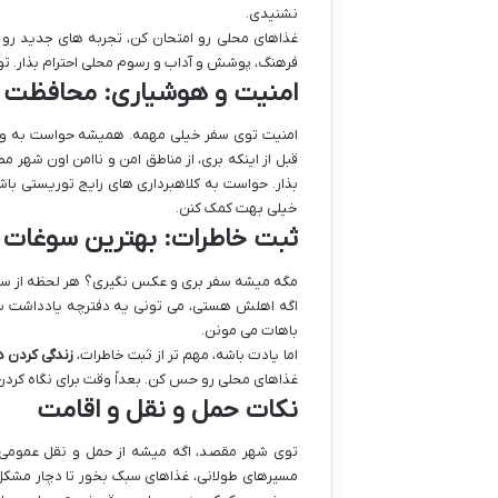
نشنیدی.
غذاهای محلی رو امتحان کن، تجربه های جدید رو ا
فرهنگ، پوشش و آداب و رسوم محلی احترام بذار. ت
امنیت و هوشیاری: محافظت از
امنیت توی سفر خیلی مهمه. همیشه حواست به وسا
قبل از اینکه بری، از مناطق امن و ناامن اون شهر 
بذار. حواست به کلاهبرداری های رایج توریستی 
خیلی بهت کمک کنن.
ثبت خاطرات: بهترین سوغات 
مگه میشه سفر بری و عکس نگیری؟ هر لحظه از سفر 
اگه اهلش هستی، می تونی یه دفترچه یادداشت سفر
باهات می مونن.
اما یادت باشه، مهم تر از ثبت خاطرات،
زندگی کردن 
غذاهای محلی رو حس کن. بعداً وقت برای نگاه کرد
نکات حمل و نقل و اقامت
توی شهر مقصد، اگه میشه از حمل و نقل عمومی اس
مسیرهای طولانی، غذاهای سبک بخور تا دچار مشکل گ