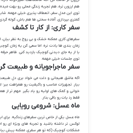
هم ارزون تره، هم تجربه زندگی محلی رو بهت میده.
توی این مدل سفر، انعطاف پذیری خیلی مهمه. شاید 
کمتری بپردازی. آماده سختی ها هم باش، کوله گرد
سفر کاری: از کار تا کشف
سفرهای کاری ممکنه خشک و بی روح به نظر بیان، اما 
زمان بندی ها یادت نره. اما سعی کن یه زمان کو
یا از یه جای دیدنی کوچیک بازدید کنی. ظاهر حرف
توی جلسات خیلی مهمه.
سفر ماجراجویانه و طبیعت گ
اگه عاشق هیجانی و دلت می خواد بری دل طبیعت،
بیار. تجهیزات مناسب و باکیفیت رو همراهت ببر؛ ا
خوانی و کمک های اولیه رو یاد بگیر. مهم تر از ه
فقط رد پات رو باقی بذار.
ماه عسل: شروعی رویایی
ماه عسل یکی از خاص ترین سفرهای زندگیه. برای ای
لوکس تر داشته باشید و تجربه های ویژه ای رو ام
مشکلات کوچیک (که تو هر سفری ممکنه پیش بیاد) سف