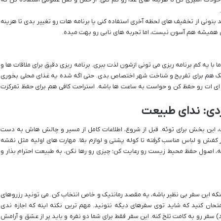
بتونی از تخفیف های لحظه آخری استفاده کنی یا برنامه هات رو تغییر بدی تا هزینه
ی همیشه هم آسون نیست، اما تجربه های نابی رو بهت میده.
با یه کم برنامه ریزی می تونی ازشون لذت ببری. برنامه ریزی دقیق برای ملاقات ها و
چیک هم برای تفریح و شناخت شهر اختصاص بدی. حتی اگه شده یه غذای محلی بخوری
ه ای ات رو حفظ کن و حواست به ساعت ها باشه. استراحت کافی هم برای حفظ تمرکزت
ردی: ندای طبیعت
 این بخش برای توئه. قبل از شروع، اطلاعات کامل از مسیر و چالش هاش به دست
ز کفش و لباس مناسب گرفته تا کوله پشتی و لوازم بقا. مهارت های اولیه مثل نقشه
مه، اصول حفظ محیط زیست رو رعایت کن؛ چیزی رو رها نکن، به طبیعت احترام بذار و
نکه این سفر بی نظیر باشه، یه مقصد رمانتیک و خاص انتخاب کن. می تونید رزروهای
تحان کنید که شاید توی سفرهای دیگه نتونید. مهم ترین نکته اینه که اجازه ندی
ر رو به کامت تلخ کنه. این سفر فقط برای شما دو نفره و باید پر از عشق و آرامش