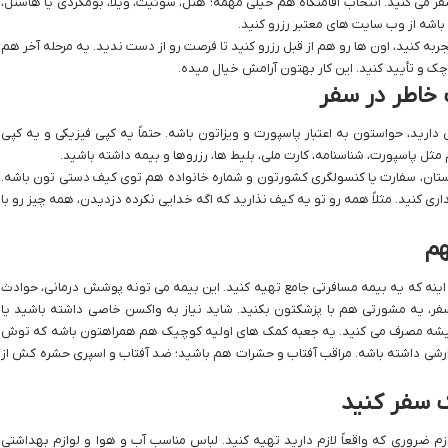
سفر می کنید. انتخاب اقامتگاه هم خیلی مهمه؛ هتل، سوئیت، ویلا، بومگردی یا هاستل،
اشه از وب سایت های معتبر رزرو کنید.
جربه کنید، اون ها رو هم از قبل رزرو کنید تا فرصت رو از دست ندید. یه مرحله آخر هم
ه چک و تأیید کنید. این کار بهتون آرامش خیال میده.
 خاطر در سفر
ارید، حواستون به اعتبار پاسپورت و ویزاتون باشه. حتماً یه کپی فیزیکی و یه کپی
مثل پاسپورت، شناسنامه، کارت ملی، بلیط ها، رزروها و بیمه داشته باشید.
ستان، سفارت یا کنسولگری کشورتون و شماره خانواده هم توی کیف دستی تون باشه.
ی کنید. مثلاً همه رو تو یه کیف نذارید که اگه خدایی نکرده دزدیدن، همه چیز رو با
هم
اینه که یه بیمه مسافرتی جامع تهیه کنید. این بیمه می تونه پوشش درمانی، حوادث
سفر، یه مشورتی هم با پزشکتون بکنید. شاید نیاز به واکسن خاصی داشته باشید یا
میشه مصرف می کنید. یه جعبه کمک های اولیه کوچیک هم همراهتون باشه که توش
ی داشته باشه. مراقب آفتاب و حشرات هم باشید؛ ضد آفتاب و اسپری حشره کش از
 سفر کنید
م ضروری که واقعاً لازم دارید تهیه کنید. لباس مناسب آب و هوا و لوازم بهداشتی