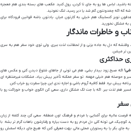
ه باشید، لباس ها رو به جای تا کردن، رول کنید. مکعب های بسته بندی هم معجزه
ه که اگه چمدونتون گم شد یا دیر رسید، لنگ نمونید.
 هدفون نویز کنسلینگ هم خیلی به کارتون میان. یادتون باشه قوانین فرودگاه برای
ی به مشکل نخورید.
اب و خاطرات ماندگار
، وقتشه که دل به جاده بزنی و از لحظاتت لذت ببری. ولی توی خود سفر هم یه سری
ن تر میشن.
ری حداکثری
شی!
اگه صبح زود بیدار بشی، هم می تونی از جاهای شلوغ دیدن کنی و عکس های
بر و حوصله هم خیلی مهمه. تو سفر ممکنه تأخیر پیش بیاد، مشکلات غیرمنتظره ای
نامه پیش بره. فقط کافیه آروم باشی و اجازه ندی این چیزا سفرت رو خراب کنن.
یر هم لذت ببر. اگه با جت لگ مشکل داری، سعی کن الگوی خواب و خوراکت رو با
 سفر
فرصت عالیه برای آشنایی با مردم و فرهنگ اون منطقه. سعی کن چند کلمه از زبان
د کوچیک، می تونه کلی دل مردم رو به دست بیاره و رفتارشون باهات گرم تر بشه. با
 یه جای بکر یا یه رستوران محلی عالی بهت معرفی کنن که هیچ جای دیگه اسمش رو