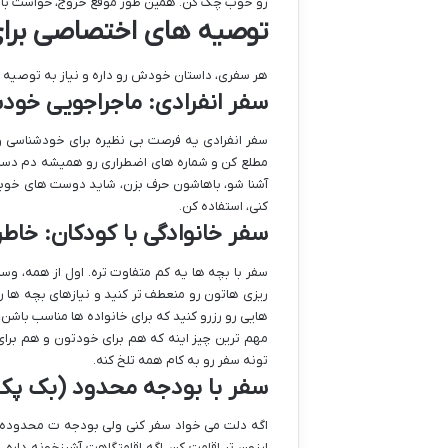
رو خوب چک کن. همین طور موقع خروج، حواست باشه
توصیه های اختصاصی برای
هر سفری، داستان خودش رو داره و نیاز به توصیه 
سفر انفرادی: ماجراجویی خو
سفر انفرادی یه فرصت بی نظیره برای خودشناسی و ما
مطلع کن و شماره های اضطراری رو همیشه دم دست د
آشنا شو، باهاشون حرف بزن، شاید دوست های خوبی
کنی، استفاده کن.
سفر خانوادگی با کودکان: خاطر
سفر با بچه ها یه کم متفاوت تره. اول از همه، وسا
ریزی هاتون رو منعطف تر کنید و نیازهای بچه ها رو
هایی رو رزرو کنید که برای خانواده ها مناسب باشن، 
مهم ترین چیز اینه که هم برای خودتون و هم برای 
تونه سفر رو به کام همه تلخ کنه.
سفر با بودجه محدود (بک پکی
اگه دلت می خواد سفر کنی ولی بودجه ت محدوده، 
ارزون تر اقامت کن. اگه اقامتگاهت آشپزخونه داره