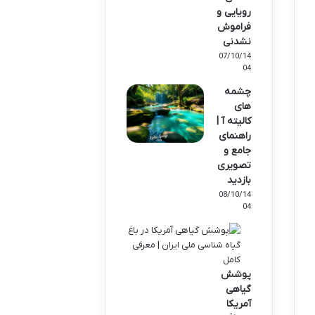
رویایی و
فراموش
نشدنی
07/10/14
04
چشمه
های
کالیته آ |
راهنمای
جامع و
تصویری
بازدید
08/10/14
04
پوشش
گیاهی
آمریکا