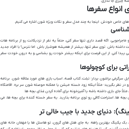
 چیزی جا نذاری.
 انواع سفرها
های خاص خودش. اینجا به چند مدل سفر و نکات ویژه شون اشاره می کنیم.
دشناسی
جراجویی. اگه قصد داری تنها سفر کنی، حتماً یه نفر از نزدیکانت رو از برنامه هات
اشته باش. توی سفر تنها، بیشتر از همیشه هوشیار باش. اما نترس! با افراد جدید
 پیدا کنی. از این فرصت برای اینکه بیشتر خودت رو بشناسی و به درون خودت سفر
اتی برای کوچولوها
یل سرگرمی براشون بردار؛ تبلت، کتاب قصه، اسباب بازی های مورد علاقه شون. برنامه
 در نظر بگیرید؛ مثلاً اینکه زود خسته میشن یا ممکنه حوصله شون سر بره. اقامتگاه
مثلاً جای بازی داشته باشه یا آشپزخونه برای آماده کردن غذای بچه ها.
بچه ها، استراحت کافی رو توی برنامه بذارید. یه سفر خسته کننده برای بچه ها، می
نگ): دنیای جدید با جیب خالی تر
بک پکینگ بهترین راهه. به جای هتل های گرون، تو هاستل ها یا مهمان خانه های
، خودت آشپزی کن تا هزینه های غذا رو کم کنی. از حمل و نقل عمومی استفاده کن که