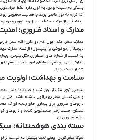
رو از قبل رزرو کنید، مخصوصاً اگه توی ایام شلوغ 
بستگی به سلیقه و بودجه تون داره. فقط حواستون ب
اگه قراره به تور خاصی برید یا فعالیت محبوبی رو ت
اینکه، قبل از حرکت، حتماً تمام رزروهاتون رو دوبار
مدارک و اسناد ضروری: امنیت
مدارک سفر، حکم جون آدم رو دارن! اگه سفر خارجی د
دیجیتال (تو گوشی یا ایمیلتون) از همه مدارک مهم 
یه لیست از شماره های اضطراری مثل پلیس، بیمار
مدارک اصلی رو هم تو جاهای امن و جدا از هم نگهدار
هم از دست ندید.
سلامت و بهداشت: اولویت م
سلامتی توی سفر، از نون شب واجب تره! اولین قدم 
و حتی کنسلی سفر رو براتون داشته باشه. قبل از 
داروهای ضروری برای بیماری های زمینه ای که ه
مسکن، چسب زخم، ضدعفونی کننده و داروهای گوارش
لوازم ضروری ان.
بسته بندی هوشمندانه: سبک
سبک سفر کردن، یعنی لذت بیشتر!
یه لیست از لواز