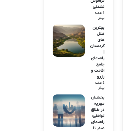
فراموش
نشدنی
1 هفته
پیش
بهترین
هتل
های
کردستان
|
راهنمای
جامع
اقامت و
رزرو
2 هفته
پیش
بخشش
مهریه
در طلاق
توافقی:
راهنمای
صفر تا