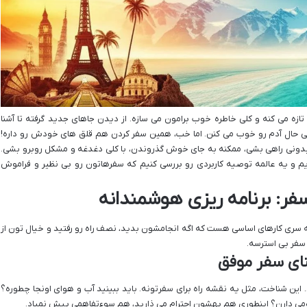
تازه می کنه و کلی خاطره خوب برامون می سازه. از دیدن جاهای جدید گرفته تا آشنا
 حال آدم رو خوب می کنن. اما خب، همین سفر کردن هم قلق های خودش رو داره!
 بدونی راهی بشی، ممکنه به جای خوش گذروندن، با کلی دغدغه و مشکل روبرو بشی.
یم و یه عالمه توصیه کاربردی رو بررسی کنیم که سفرهاتون رو بی نظیر و فراموش
فر: برنامه ریزی هوشمندانه
یه سری کارهای اساسی هست که اگه انجامشون بدید، نصف راه رو رفتید و خیال تون از
 سفر بی استرسه.
ای سفر موفق
این شناخت، مثل یه نقشه راه برای سفرتونه. باید ببینید آب و هوای اونجا چطوره؟
می دارن؟ اینطوری هم بهشون احترام می ذارید، هم سوءتفاهمی پیش نمیاد.