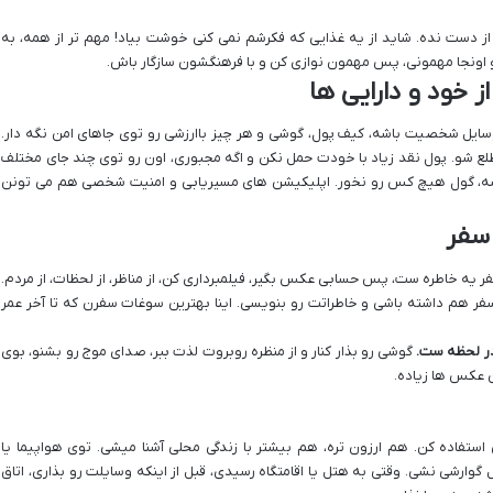
ز دست نده. شاید از یه غذایی که فکرشم نمی کنی خوشت بیاد! مهم تر از همه، به
و اونجا مهمونی، پس مهمون نوازی کن و با فرهنگشون سازگار باش.
 خود و دارایی ها
یل شخصیت باشه، کیف پول، گوشی و هر چیز باارزشی رو توی جاهای امن نگه دار.
مطلع شو. پول نقد زیاد با خودت حمل نکن و اگه مجبوری، اون رو توی چند جای مختلف
باشه، گول هیچ کس رو نخور. اپلیکیشن های مسیریابی و امنیت شخصی هم می تونن
سفر
یه خاطره ست، پس حسابی عکس بگیر، فیلمبرداری کن، از مناظر، از لحظات، از مردم.
 هم داشته باشی و خاطراتت رو بنویسی. اینا بهترین سوغات سفرن که تا آخر عمر
در لحظه ست.
گوشی رو بذار کنار و از منظره روبروت لذت ببر، صدای موج رو بشنو، بوی
ن عکس ها زیاده.
تفاده کن. هم ارزون تره، هم بیشتر با زندگی محلی آشنا میشی. توی هواپیما یا
وارشی نشی. وقتی به هتل یا اقامتگاه رسیدی، قبل از اینکه وسایلت رو بذاری، اتاق