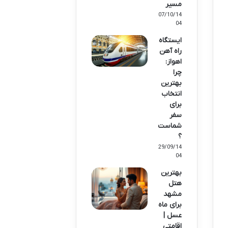
مسیر
07/10/14
04
ایستگاه
راه آهن
اهواز:
چرا
بهترین
انتخاب
برای
سفر
شماست
؟
29/09/14
04
بهترین
هتل
مشهد
برای ماه
عسل |
اقامتی