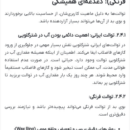
فرنگی): دغدغه‌ای همیشگی
توالت‌ها به دلیل ماهیت کاربری‌شان، از حساسیت بالایی برخوردارند
و بوی بد از آن‌ها می‌تواند بسیار آزاردهنده باشد.
۲.۴.۱. توالت ایرانی: اهمیت دائمی بودن آب در شترگلویی
در توالت‌های ایرانی، شترگلویی نقش بسیار مهمی در جلوگیری از ورود
گازهای فاضلاب ایفا می‌کند. اطمینان از اینکه همیشه مقداری آب در
شترگلویی توالت وجود دارد، حیاتی است. در صورت عدم استفاده
طولانی مدت، آب ممکن است تبخیر شود و گازهای فاضلاب مستقیماً
وارد محیط شوند. هر چند روز یک بار مقداری آب در توالت بریزید تا
شترگلویی پر بماند.
۲.۴.۲. توالت فرنگی:
بوی بد از توالت فرنگی می‌تواند پیچیده‌تر باشد و نیازمند بررسی
دقیق‌تری است.
روش‌های دقیق بررسی و تعویض حلقه مومی (Wax Ring):