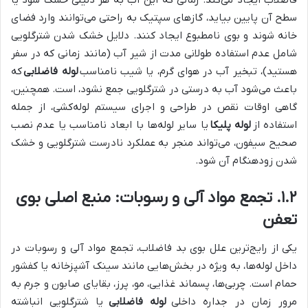
فاضلاب ایجاد می‌کند. زمانی که این آب به هر دلیلی خشک شود یا
سطح آن پایین بیاید، گازهای سپتیک به راحتی می‌توانند وارد فضای
خانه شوند و بوی نامطبوع ایجاد کنند. دلایل خشک شدن شترگلویی
شامل عدم استفاده طولانی مدت از شیر آب (مانند زمانی که در سفر
هستید)، تبخیر آب در هوای گرم، یا شیب نامناسب
لوله فاضلابی
که
باعث می‌شود آب به درستی در شترگلویی جمع نشود، است. همچنین،
گاهی اوقات نقص در طراحی و اجرای سیستم لوله‌کشی، از جمله
استفاده از
لوله پلیکا
یا سایر لوله‌ها با ابعاد نامناسب یا عدم نصب
صحیح سیفون، می‌تواند منجر به عملکرد نادرست شترگلویی و خشک
شدن زودهنگام آن شود.
۱.۲. تجمع مواد آلی و رسوبات: منبع اصلی بوی
تعفن
یکی از رایج‌ترین علل بوی بد فاضلاب، تجمع مواد آلی و رسوبات در
داخل لوله‌ها، به ویژه در بخش‌هایی مانند سینک آشپزخانه یا کفشور
حمام است. چربی‌ها، پسماند غذایی، مو، پرز، بقایای صابون و جرم به
مرور زمان در جداره داخلی
لوله فاضلابی
یا شترگلویی انباشته