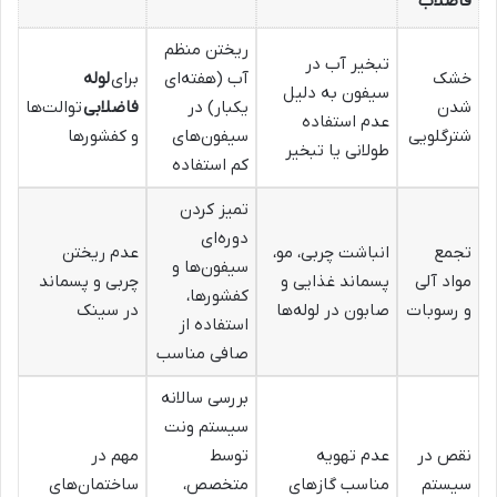
فاضلاب
ریختن منظم
تبخیر آب در
خشک
آب (هفته‌ای
برای
لوله
سیفون به دلیل
شدن
یکبار) در
فاضلابی
توالت‌ها
عدم استفاده
شترگلویی
سیفون‌های
و کفشورها
طولانی یا تبخیر
کم استفاده
تمیز کردن
دوره‌ای
تجمع
انباشت چربی، مو،
عدم ریختن
سیفون‌ها و
مواد آلی
پسماند غذایی و
چربی و پسماند
کفشورها،
و رسوبات
صابون در لوله‌ها
در سینک
استفاده از
صافی مناسب
بررسی سالانه
سیستم ونت
نقص در
عدم تهویه
توسط
مهم در
سیستم
مناسب گازهای
متخصص،
ساختمان‌های