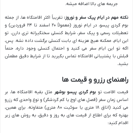
جریمه های بالا اضافه میشه.
نکته مهم در ایام پیک سفر و نوروز:
تقریباً اکثر اقامتگاه ها، از جمله
بوم گردی پیسو، در ایام نوروز (معمولاً ۲۰ اسفند تا ۲۴ فروردین) و
تعطیلات رسمی و پیک سفر، شرایط کنسلی سختگیرانه تری دارن. تو
این ایام، ممکنه هیچ هزینه ای بابت کنسلی برگشت داده نشه. پس،
اگه تو این ایام سفر می کنید و احتمال کنسلی وجود داره، حتماً
قبلش با پشتیبانی اقامتگاه تماس بگیرید تا از شرایط دقیق مطمئن
بشید.
راهنمای رزرو و قیمت ها
قیمت اقامت تو
بوم گردی پیسو بوشهر
مثل بقیه اقامتگاه ها، بر
اساس زمان سفر (فصل های اوج یا کم گردشگر) و نوع واحدی که رزرو
می کنید (اتاق ۱۸ متری یا سوئیت ۸۰ متری) متفاوته. برای همین،
بهتره که برای اطلاع از قیمت های به روز و دقیق، به روش های زیر
اقدام کنید: