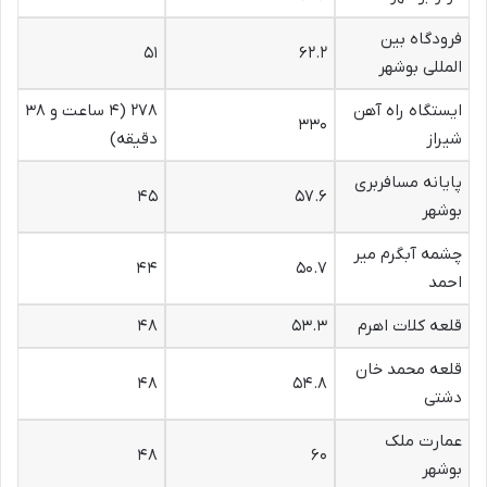
فرودگاه بین
۵۱
۶۲.۲
المللی بوشهر
ایستگاه راه آهن
۲۷۸ (۴ ساعت و ۳۸
۳۳۰
شیراز
دقیقه)
پایانه مسافربری
۴۵
۵۷.۶
بوشهر
چشمه آبگرم میر
۴۴
۵۰.۷
احمد
قلعه کلات اهرم
۵۳.۳
۴۸
قلعه محمد خان
۴۸
۵۴.۸
دشتی
عمارت ملک
۴۸
۶۰
بوشهر