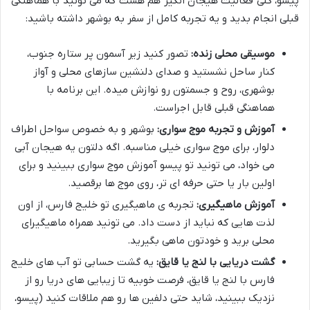
پیسو، کلی فعالیت هیجان انگیز هم هست که می تونید با هماهنگی
قبلی انجام بدید و یه تجربه کامل از سفر به بوشهر داشته باشید:
موسیقی محلی زنده:
تصور کنید زیر آسمون پر ستاره جنوب،
کنار ساحل نشستید و صدای دلنشین سازهای محلی و آواز
بوشهری، روح و جسمتون رو نوازش میده. این برنامه با
هماهنگی قبلی قابل اجراست.
آموزش و تجربه موج سواری:
بوشهر و به خصوص سواحل اطراف
دلوار، برای موج سواری خیلی مناسبه. اگه دلتون یه هیجان آبی
می خواد، می تونید تو پیسو آموزش موج سواری ببینید و برای
اولین بار یا حتی حرفه ای تر، روی موج ها برقصید.
آموزش ماهیگیری:
تجربه ی ماهیگیری تو خلیج فارس، از اون
لذت هایی که نباید از دست داد. می تونید همراه ماهیگیرای
محلی برید و خودتون ماهی بگیرید.
گشت دریایی با لنج یا قایق:
یه گشت حسابی تو آب های خلیج
فارس با لنج یا قایق، فرصت خوبیه تا زیبایی های دریا رو از
نزدیک ببینید، شاید حتی دلفین ها رو هم ملاقات کنید (پیسو،