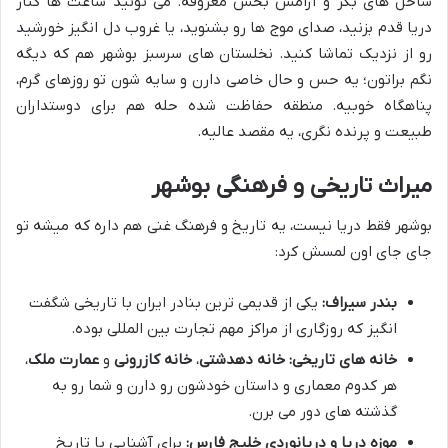
ساحل های بکر و آرامش بخش معروفه. می تونید ساعت ها کنار
دریا قدم بزنید، صدای موج ها رو بشنوید، یا غروب دل انگیز خورشید
رو از نزدیک تماشا کنید. نخلستان های سرسبز بوشهر هم که دیگه
نگم براتون؛ یه حس و حال خاصی دارن و سایه شون تو روزهای گرم،
پناهگاه خوبیه. منطقه حفاظت شده حله هم برای دوستداران
طبیعت و پرنده نگری، یه مقصد عالیه.
میراث تاریخی و فرهنگی بوشهر
بوشهر فقط دریا نیست، یه تاریخ و فرهنگ غنی هم داره که میشه تو
جای جای اون لمسش کرد:
بندر سیراف:
یکی از قدیمی ترین بنادر ایران با تاریخی شگفت
انگیز که روزگاری از مراکز مهم تجارت بین المللی بوده.
خانه های تاریخی:
خانه دهدشتی
،
خانه کازرونی
و
عمارت ملک
،
هر کدوم معماری و داستان خودشون رو دارن و شما رو به
گذشته های دور می برن.
موزه دریا و دریانوردی خلیج فارس:
برای آشنایی با تاریخ