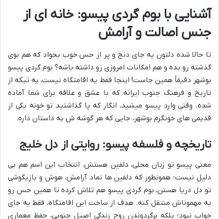
آشنایی با بوم گردی پیسو: خانه ای از
جنس اصالت و آرامش
تا حالا شده دلتون یه جای دنج و پر از حس خوب بخواد که هم بوی
گذشته رو بده و هم امکانات امروزی رو داشته باشه؟ بوم گردی پیسو
بوشهر دقیقاً همین جاست! اینجا فقط یه اقامتگاه نیست، یه تیکه از
تاریخ و فرهنگ جنوب ایرانه که با عشق و علاقه برای شما آماده
شده. وقتی وارد پیسو میشید، انگار که پا گذاشتید تو خونه یکی از
قدیمی های خونگرم بوشهر، جایی که هر گوشه ش یه داستان داره.
تاریخچه و فلسفه پیسو: روایتی از دل خلیج
معنی پیسو تو زبان محلی، دلفین هستش. انتخاب این اسم هم بی
دلیل نیست؛ همونطور که دلفین ها نماد آرامش، هوش و بازیگوشی
تو دل دریا هستن، بوم گردی پیسو هم تلاش کرده تا همین حس رو
به مهموناش منتقل کنه. هدف از ساخت این اقامتگاه، فقط یه جای
خواب نبود؛ بلکه برگردوندن روح زندگی اصیل جنوبی، حفظ معماری