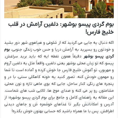
بوم گردی پیسو بوشهر: دلفین آرامش در قلب
خلیج فارس!
اگه دنبال یه جایی می گردید که از شلوغی و هیاهوی شهر دور بشید
و خودتون رو بسپرید به آرامش دریا و حس خوب زندگی جنوبی،
بوم
گردی پیسو بوشهر
دقیقاً همون نقطه ایه که باید برید سراغش.
پیسو، که تو زبان محلی بوشهر یعنی دلفین، واقعاً مثل یه دلفین آروم
و مهربون، تو آغوش خلیج فارس جا خوش کرده و آماده است تا شما
رو مهمون خودش کنه. تصور کنید یه خونه کاهگلی سنتی، با در و
پنجره های رنگی، کنار ساحل، جایی که بوی ماهی تازه و نون محلی،
مشامتون رو پر می کنه و صدای موج ها، لالایی شب های شماست.
این مقاله یه راهنمای کامل و جامع برای بوم گردی پیسو بوشهره؛ از
آدرس و امکاناتش بگیر تا غذاهای خوشمزه ش و جاهای دیدنی
اطرافش. پس با ما همراه باشید که حسابی بهتون خوش بگذره!