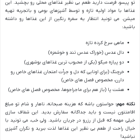
تو پیسو، فرصت دارید طعم بی نظیر غذاهای محلی رو بچشید. این
غذاها با مواد اولیه تازه و توسط آشپزهای بومی و باتجربه تهیه
میشن. می تونید انتظار یه سفره رنگین از این غذاها رو داشته
باشید:
ماهی سرخ کرده تازه
دال عدس (خوراک عدس تند و خوشمزه)
دو پیازه میگو (یکی از محبوب ترین غذاهای بوشهری)
خرچنگ (برای اونایی که دل و جرأت امتحان غذاهای خاص رو
دارن، مخصوص فصل های خاص)
هشت پا (باز هم برای ماجراجوها، مخصوص فصل های خاص)
نکته مهم:
حواستون باشه که هزینه صبحانه، ناهار و شام تو مبلغ
اقامتتون نیست و باید جداگانه سفارش بدید. این شفاف سازی
خیلی مهمه که قبل از رزرو در جریان باشید. ولی خب، می تونید با
خیال راحت از طعم بی نظیر این غذاها لذت ببرید و نگران آشپزی
نباشید!