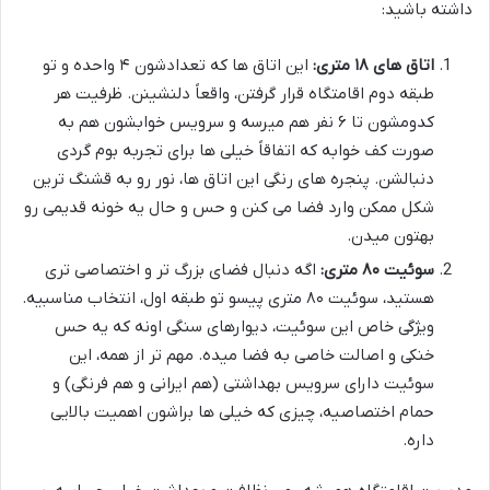
داشته باشید:
اتاق های ۱۸ متری:
این اتاق ها که تعدادشون ۴ واحده و تو
طبقه دوم اقامتگاه قرار گرفتن، واقعاً دلنشینن. ظرفیت هر
کدومشون تا ۶ نفر هم میرسه و سرویس خوابشون هم به
صورت کف خوابه که اتفاقاً خیلی ها برای تجربه بوم گردی
دنبالشن. پنجره های رنگی این اتاق ها، نور رو به قشنگ ترین
شکل ممکن وارد فضا می کنن و حس و حال یه خونه قدیمی رو
بهتون میدن.
سوئیت ۸۰ متری:
اگه دنبال فضای بزرگ تر و اختصاصی تری
هستید، سوئیت ۸۰ متری پیسو تو طبقه اول، انتخاب مناسبیه.
ویژگی خاص این سوئیت، دیوارهای سنگی اونه که یه حس
خنکی و اصالت خاصی به فضا میده. مهم تر از همه، این
سوئیت دارای سرویس بهداشتی (هم ایرانی و هم فرنگی) و
حمام اختصاصیه، چیزی که خیلی ها براشون اهمیت بالایی
داره.