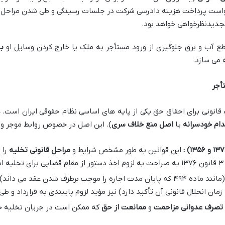
دخواست پرداخت هزینه دادرسی شرکت در جلسات رسیدگی و طی شدن مراحل
تجدیدنظرخواهی خواهد بود.
 آب و برق جلوگیری از ورود مستأجر به ملک یا خارج کردن وسایل او
ب
 می سازد.
أجر
انونی برای احقاق حق یکی از پایه های اساسی نظام حقوقی ایران است. 
ام خودسرانه
یا
اصل منع خلاف سری
). این اصل در خصوص روابط موجر و
۱۳۷
و
۱۳۵۶)
:
این قوانین به طور مشخص شرایط و
مراحل قانونی تخلیه
را 
.
ند ماده ۴۹۴ که پایان مدت اجاره را موجب برطرف شدن عقد می داند) و
زمان انحلال قانونی آن تأکید دارد) نیز مؤید لزوم پایبندی به قرارداد و ط
تصرف عدوانی
مزاحمت
و
ممانعت از حق
که ممکن است در جریان تخلیه خو