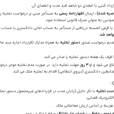
ارداد کتبی با امضای دو شاهد قید مدت و انقضای آن.
وصیه شده) :
ارسال
اظهارنامه رسمی
به مستأجر مبنی بر درخواست تخلیه پس
چنین به عنوان مدرک قانونی استفاده شود.
ه یا قرض الحسنه دریافتی از مستأجر به حساب امانی دادگستری یا حسا
واهد شد
.
دیم درخواست صدور
دستور تخلیه
به همراه مدارک (قرارداد اجاره سند م
ً ظرف یک هفته دستور تخلیه را صادر می کند.
لاغ می شود و او
۳
روز
مهلت تخلیه دارد. در صورت عدم تخلیه موجر درخوا
ضابطین دادگستری (نیروی انتظامی) اقدام به تخلیه ملک می کند.
 :
است تخلیه
با ذکر دلایل (پایان مدت در قراردادهای غیرمشمول دستور تخل
الکترونیک قضایی.
هزینه بر اساس ارزش معاملاتی ملک.
ه عمومی حقوقی
یا
شورای حل اختلاف
صالح ارجاع می شود.