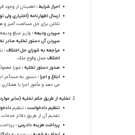
احراز شرایط :
اطمینان از وجود قر
ارسال اظهارنامه (اختیاری ولی ت
تلاش برای حل مسالمت آمیز و هم
سپردن ودیعه :
واریز مبلغ ودیع
سپردن آن دستور تخلیه صادر نخ
مراجعه به شورای حل اختلاف :
تق
اختلاف
محل وقوع ملک.
صدور دستور تخلیه :
شورا معمولا
ابلاغ و اجرا :
دستور به مستأجر اب
می دهد و مأمور اجرا با همکاری 
تخلیه از طریق حکم تخلیه (سایر موارد)
تنظیم دادخواست :
تنظیم
دادخو
تقدیم آن از طریق دفاتر خدمات 
پرداخت هزینه دادرسی :
پرداخت 
ارجاع به شعبه :
پرونده به
دادگا