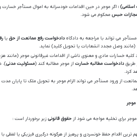
اسلامی) :
اگر موجر در حین اقدامات خودسرانه به اموال مستأجر خسارت و
جازات حبس
محکوم می شود.
مستأجر می تواند با مراجعه به دادگاه
دادخواست رفع ممانعت از حق
یا
رف
 (مانند وصل مجدد انشعابات یا تحویل کلید) نماید.
 کلیه خسارات مادی و معنوی ناشی از اقدامات غیرقانونی موجر (مانند ه
ز طریق
دادخواست مطالبه خسارت
از موجر مطالبه کند (
مسئولیت مدنی
). 
د کرد.
نعت از ورود مستأجر می تواند الزام موجر به تحویل ملک تا پایان مدت قرا
د.
 موجر
 موجر برای تخلیه مواجه می شود از
حقوق قانونی
زیر برخوردار است :
هم ترین اقدام حفظ خونسردی و پرهیز از هرگونه درگیری فیزیکی یا لفظی با