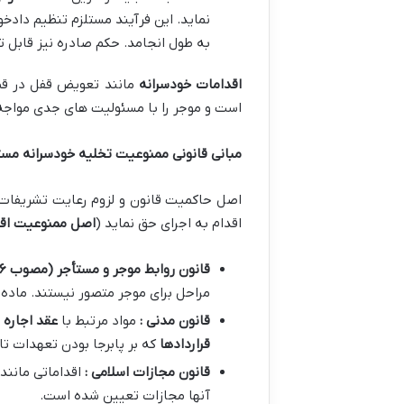
نماید. این فرآیند مستلزم تنظیم دا
به طول انجامد. حکم صادره نیز قابل 
اقدامات خودسرانه
مانند تعویض قفل در قطع
است و موجر را با مسئولیت های جدی مواجه
مبانی قانونی ممنوعیت تخلیه خودسرانه مست
اصل حاکمیت قانون و لزوم رعایت تشریفات ق
اقدام به اجرای حق نماید (
اصل ممنوعیت اقد
قانون روابط موجر و مستأجر (مصوب
۶
مراحل برای موجر متصور نیستند. ماده ۳ قانون ۱۳۷۶ به صراحت به لزوم اخذ دستور از مقام قضایی برای تخلیه اشاره دارد
قانون مدنی :
مواد مرتبط با
عقد اجاره
(مان
قراردادها
که بر پابرجا بودن تعهدات تا 
قانون مجازات اسلامی :
اقداماتی مانند
آنها مجازات تعیین شده است.