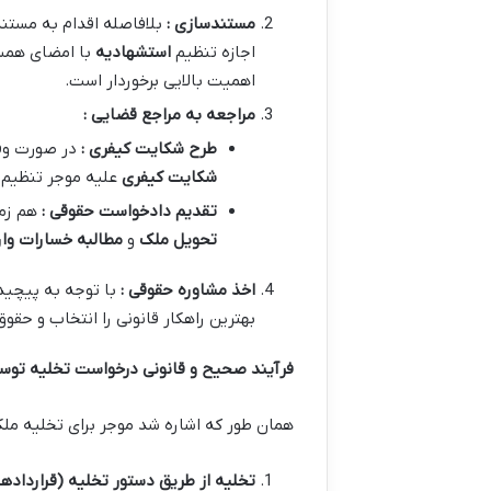
مستندسازی :
بلافاصله اقدام به مست
اجازه تنظیم
استشهادیه
با امضای همسایگ
اهمیت بالایی برخوردار است.
مراجعه به مراجع قضایی :
طرح شکایت کیفری :
در صورت وق
شکایت کیفری
علیه موجر تنظیم 
تقدیم دادخواست حقوقی :
هم زم
تحویل ملک
و
مطالبه خسارات وار
اخذ مشاوره حقوقی :
با توجه به پیچید
بهترین راهکار قانونی را انتخاب و حقو
فرآیند صحیح و قانونی درخواست تخلیه توس
همان طور که اشاره شد موجر برای تخلیه ملک 
تخلیه از طریق دستور تخلیه (قرارداد