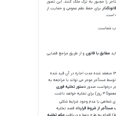
أجر را مجبور به ترک ملک کنند. این تصور
انونگذار
برای حفظ نظم عمومی و حمایت از
ه است.
اب شماست.
اید
مطابق با قانون
و از طریق مراجع قضایی
این روش که معمولاً سریع تر است در مورد قراردادهای اجاره ای اعمال می شود که پس از سال ۱۳۷۶ منعقد شده مدت اجاره در آن قید شده
وسط مستأجر موجر می تواند با مراجعه به
جر درخواست صدور
دستور تخلیه فوری
د داشت.
تور تخلیه فراهم نباشد (مانند قراردادهای قبل از سال ۱۳۷۶ قراردادهای شفاهی یا عدم وجود شرایط شکلی
 مستأجر از شروط قرارداد
قصد تخلیه
ط) اقدام به طرح دعوا و دریافت
حکم تخلیه