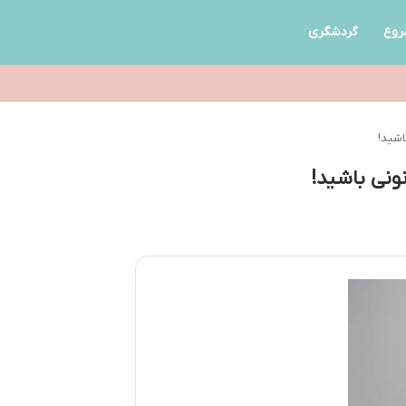
روع
گردشگری
اشید!
ونی باشید!