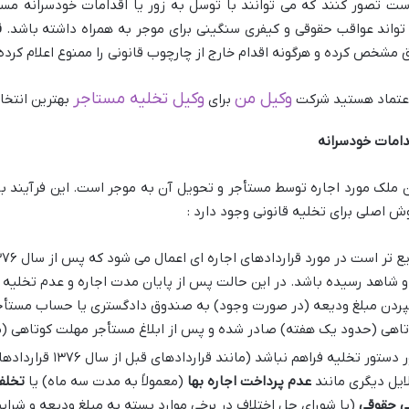
ست تصور کنند که می توانند با توسل به زور یا اقدامات خودسرانه مست
اند عواقب حقوقی و کیفری سنگینی برای موجر به همراه داشته باشد.
ق
ق مشخص کرده و هرگونه اقدام خارج از چارچوب قانونی را ممنوع اعلام کرد
وکیل من
وکیل تخلیه مستاجر
 اعتماد هستید شرکت
برای
بهترین انتخ
دامات خودسرانه
 ملک مورد اجاره توسط مستأجر و تحویل آن به موجر است. این فرآیند ب
ش اصلی برای تخلیه قانونی وجود دارد :
 شاهد رسیده باشد. در این حالت پس از پایان مدت اجاره و عدم تخلیه ت
ردن مبلغ ودیعه (در صورت وجود) به صندوق دادگستری یا حساب مستأ
د یک هفته) صادر شده و پس از ابلاغ مستأجر مهلت کوتاهی (معمولاً ۳ روز) برای تخلیه خواه
در مواردی که شرایط صدور دس
عدم پرداخت اجاره بها
(معمولاً به مدت سه ماه) یا
تخلف
ی حقوقی
(یا شورای حل اختلاف در برخی موارد بسته به مبلغ ودیعه و شرای