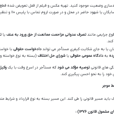
ندسازی وضعیت موجود کنید. تهیه عکس و فیلم از قفل تعویض شده قطع 
ان یا شهود حاضر در محل و در صورت لزوم تماس با پلیس ۱۱۰ و تنظیم
وع جرایمی مانند
تصرف عدوانی
مزاحمت
ممانعت از حق
ورود به عنف
یا
ت
کند.
ان یا به جای شکایت کیفری مستأجر می تواند
دادخواست حقوقی
با خواس
ده
به
دادگاه عمومی حقوقی
یا
شورای حل اختلاف
(بسته به نوع خواسته و 
گی های قانونی
توصیه مؤکد می شود
که مستأجر در اسرع وقت با یک
وکیل
ق خود را به نحو احسن پیگیری کند.
ط موجر
باید مسیر قانونی را طی کند. این مسیر بسته به نوع قرارداد و شرایط مت
های مشمول قانون
۱۳۷۶)
: