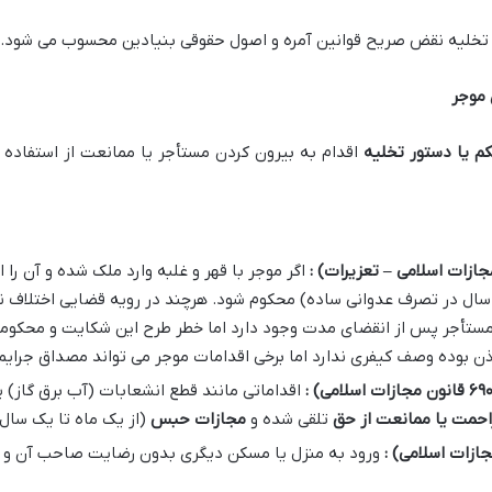
رای تخلیه نقض صریح قوانین آمره و اصول حقوقی بنیادین محسوب می شود.
 موجر
م یا دستور تخلیه
اقدام به بیرون کردن مستأجر یا ممانعت از استفاده
ازات اسلامی – تعزیرات) :
اگر موجر با قهر و غلبه وارد ملک شده و آن ر
 سال در تصرف عدوانی ساده) محکوم شود. هرچند در رویه قضایی اختلا
مستأجر پس از انقضای مدت وجود دارد اما خطر طرح این شکایت و محکوم
ن بوده وصف کیفری ندارد اما برخی اقدامات موجر می تواند مصداق جرایم 
۶۹
قانون مجازات اسلامی) :
اقداماتی مانند قطع انشعابات (آب برق گاز) 
احمت یا ممانعت از حق
تلقی شده و
مجازات حبس
(از یک ماه تا یک سال)
ازات اسلامی) :
ورود به منزل یا مسکن دیگری بدون رضایت صاحب آن و ب