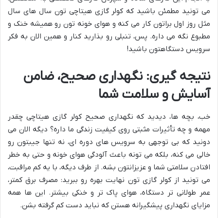
می تونید مطمئن باشید که کولر گازی هیتاچی تون سال های سال
مثل روز اول براتون کار می کنه و هوای خونه تون رو همیشه خنک و
مطبوع نگه می داره. پس، تنبلی رو بذارید کنار و همین الان به فکر
سرویس دستگاهتون باشید!
نتیجه گیری: نگهداری صحیح، ضامن
آسایش و سلامت شما
خب، بچه ها، دیدید که نگهداری صحیح کولر گازی هیتاچی چقدر
مهمه و چه تأثیرات مثبتی روی کیفیت زندگی ما داره؟ دیگه الان می
دونید که بی توجهی به سرویس های دوره ای، نه تنها جیبتون رو
خالی می کنه، بلکه می تونه باعث آلودگی هوای خونه و حتی به خطر
افتادن سلامتی شما و عزیزانتون بشه. از طرف دیگه، با یه کم مراقبت،
می تونید از کولر گازی تون نهایت بهره رو ببرید: مصرف برق کمتر،
عمر طولانی تر دستگاه، هوای پاک تر و خنکی بیشتر. این ها همه
مزایای نگهداری پیشگیرانه هستن که نباید دست کم گرفته بشن.