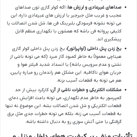
صداهای غیرعادی و لرزش ها:
اگه کولر گازی تون صداهای
عجیب و غریب مثل جیرجیر یا لرزش های غیرعادی داره، این
می تونه نشونه فرسودگی بلبرینگ فن ها، شل شدن اتصالات یا
کثیفی پروانه فن باشه که همشون با نگهداری منظم قابل
پیشگیری اند.
یخ زدن پنل داخلی (اواپراتور):
یخ زدن پنل داخلی کولر گازی
هیتاچی معمولاً به خاطر کمبود گاز مبرد (که می تونه ناشی از
نشتی و عدم سرویس باشه) یا انسداد شدید فیلتر هوا و
جریان هوای ناکافیه. این مشکل هم راندمان رو میاره پایین،
هم می تونه به قطعات آسیب بزنه.
مشکلات الکتریکی و خطرات ناشی از آن:
کارکرد بیش از حد
کمپرسور به خاطر عدم نگهداری، می تونه باعث افزایش دمای
قطعات الکتریکی و شل شدن اتصالات بشه. این موضوع نه تنها
به قطعات آسیب می زنه، بلکه می تونه خطرات جدی مثل برق
گرفتگی یا حتی آتش سوزی رو به دنبال داشته باشه.
تأثیرات منفی بر کیفیت هوای داخل منزل و