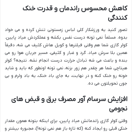
کاهش محسوس راندمان و قدرت خنک
کنندگی
تصور کنید یه ورزشکار کلی لباس زمستونی تنش کرده و می خواد
بدوه. مسلماً نمی تونه درست نفس بکشه و عملکردش میاد پایین.
کولر گازی شما هم وقتی فیلترها و کویل هاش کثیف می شه، دقیقاً
همین بلا سرش میاد. گرد و غبار و کثیفی، مسیر جریان هوا رو می
بنده و باعث می شه تبادل حرارت درست انجام نشه. نتیجه؟ کولر
هیتاچی شما هر چقدر هم زور بزنه، نمی تونه اونطور که باید و شاید
خونه رو خنک کنه و در نهایت، به جای باد خنک، یه باد ولرم و بی
جون تحویلتون می ده.
افزایش سرسام آور مصرف برق و قبض های
نجومی
وقتی کولر گازی راندمانش میاد پایین، برای اینکه بتونه همون مقدار
خنکی قبلی رو ایجاد کنه (که تازه باز هم نمی تونه!)، مجبوره بیشتر و