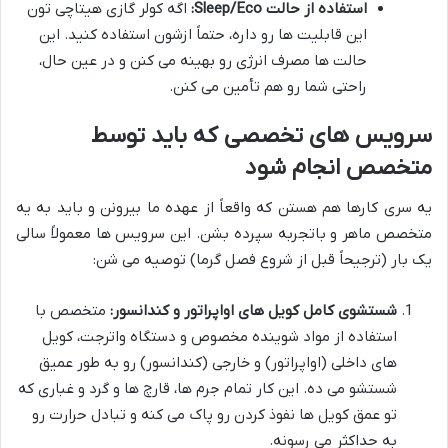
استفاده از حالت Sleep/Eco:
اگه کولر گازی هیتاچی تون
این قابلیت ها رو داره، حتماً ازشون استفاده کنید. این
حالت ها مصرف انرژی رو بهینه می کنن و در عین حال،
راحتی شما رو هم تأمین می کنن.
سرویس های تخصصی که باید توسط
متخصص انجام شود
یه سری کارها هم هستن که واقعاً از عهده ما بیرونن و باید به یه
متخصص ماهر و باتجربه سپرده بشن. این سرویس ها معمولاً سالی
یک بار (ترجیحاً قبل از شروع فصل گرما) توصیه می شن:
شستشوی کامل کویل های اواپراتور و کندانسور:
متخصص با
استفاده از مواد شوینده مخصوص و دستگاه واترجت، کویل
های داخلی (اواپراتور) و خارجی (کندانسور) رو به طور عمیق
شستشو می ده. این کار تمام جرم ها، قارچ ها و گرد و غباری که
تو عمق کویل ها نفوذ کردن رو پاک می کنه و تبادل حرارت رو
به حداکثر می رسونه.