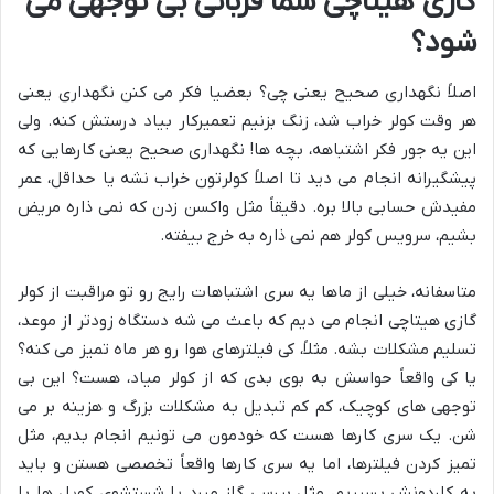
گازی هیتاچی شما قربانی بی توجهی می
شود؟
اصلاً نگهداری صحیح یعنی چی؟ بعضیا فکر می کنن نگهداری یعنی
هر وقت کولر خراب شد، زنگ بزنیم تعمیرکار بیاد درستش کنه. ولی
این یه جور فکر اشتباهه، بچه ها! نگهداری صحیح یعنی کارهایی که
پیشگیرانه انجام می دید تا اصلاً کولرتون خراب نشه یا حداقل، عمر
مفیدش حسابی بالا بره. دقیقاً مثل واکسن زدن که نمی ذاره مریض
بشیم، سرویس کولر هم نمی ذاره به خرج بیفته.
متاسفانه، خیلی از ماها یه سری اشتباهات رایج رو تو مراقبت از کولر
گازی هیتاچی انجام می دیم که باعث می شه دستگاه زودتر از موعد،
تسلیم مشکلات بشه. مثلاً، کی فیلترهای هوا رو هر ماه تمیز می کنه؟
یا کی واقعاً حواسش به بوی بدی که از کولر میاد، هست؟ این بی
توجهی های کوچیک، کم کم تبدیل به مشکلات بزرگ و هزینه بر می
شن. یک سری کارها هست که خودمون می تونیم انجام بدیم، مثل
تمیز کردن فیلترها، اما یه سری کارها واقعاً تخصصی هستن و باید
به کاردونش بسپریم، مثل بررسی گاز مبرد یا شستشوی کویل ها با