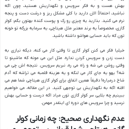
بهش هست و به فکر سرویس و نگهداریش هستید، چون اگه
نباشید، احتمالاً الان دارید با کلی مشکل ریز و درشت دست و پنجه
نرم می کنید. بذارید یه چیزی رو رک و پوست کنده بهتون بگم: کولر
گازی، مخصوصاً یه برند معتبر مثل هیتاچی، یه سرمایه بزرگه تو خونه
تون که باید حسابی هواشو داشته باشید.
خیلیا فکر می کنن کولر گازی تا وقتی کار می کنه، دیگه نیازی به
دست زدن و سرویس کردن نداره. مثل این می مونه که ماشینو تا
وقتی روشن می شه و راه می ره، نبریم سرویس. نتیجه اش چی می
شه؟ یهو یه جای کار می لنگه و یه هزینه قلمبه می تراشه که آدم
شاخ درمیاره! دقیقاً همین اتفاق برای کولر گازی هیتاچی شما هم می
افته اگه به نگهداریش بی توجهی کنید. در این مقاله، می خواهیم
ببینیم چه بلایی سر کولر گازی تون میاد اگه درست و حسابی بهش
نرسید و چرا سرویس های دوره ای اینقدر مهمن.
عدم نگهداری صحیح: چه زمانی کولر