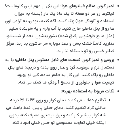
تمیز کردن منظم فیلترهای هوا:
این یکی از مهم ترین کارهاست!
فیلترها رو هر دو هفته تا یک ماه یک بار (بسته به میزان
استفاده و آلودگی هوا) چک کنید. اگه کثیف بودن، به آرامی اون
ها رو از پنل داخلی خارج کنید، با آب ولرم و یه شوینده ملایم
(مثل مایع ظرفشویی رقیق شده) بشوریدشون. بعد از شستشو،
بذارید کاملاً خشک بشن و بعد دوباره سر جاشون بذارید. هرگز
فیلتر خیس رو تو دستگاه نذارید.
بررسی و تمیز کردن قسمت های قابل دسترس پنل داخلی:
با یه
دستمال نرم و مرطوب، گرد و غبار روی بدنه و دریچه های پنل
داخلی رو پاک کنید. این کار به ظاهر ساده، کلی تو بهبود
کیفیت هوا و جلوگیری از تجمع آلودگی ها کمک می کنه.
نکات مربوط به استفاده بهینه:
تنظیم دما:
سعی کنید دمای کولر رو روی ۲۴ تا ۲۶ درجه
سانتی گراد تنظیم کنید. دمای خیلی پایین، فقط باعث می
شه کولر بیشتر کار کنه و برق بیشتری مصرف کنه، بدون
اینکه خیلی تفاوت محسوسی تو حس خنکی ایجاد کنه.