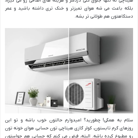
هیتاچی نه تنها جلوی کلی دردسر و هزینه های اضافی رو می گیره،
بلکه باعث می شه هوای تمیزتر و خنک تری داشته باشید و عمر
دستگاهتون هم طولانی تر بشه.
سلام به همگی! چطورید؟ امیدوارم حالتون خوب باشه و تو این
روزهای گرم تابستون، کولر گازی هیتاچی تون حسابی هوای خونه تون
رو مطبوع کرده باشه. البته، فرض می کنم که حسابی هم حواستون