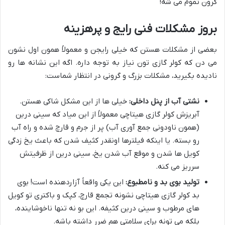
گرون تموم می شه!
بروز مشکلات فنی رایج و پرهزینه
بعضی از مشکلات هستن که خیلی رایجن و معمولاً همون اول نشون
می دن که کولر گازی تون نیاز به توجه داره. اگه این نشانه ها رو
نادیده بگیرید، مشکلات بزرگ و گرونی در انتظار شماست:
نشتی آب از پنل داخلی:
خیلی ها از این مشکل شاکی هستن.
آبریزش کولر گازی هیتاچی معمولاً از این میاد که سینی درین
(همون ناودونی جمع آوری آب) پر از جرم و قارچ شده و راه آب
رو بسته. یا اینکه فیلترها اونقدر کثیف شدن که باعث یخ زدگی
کویل ها شدن و موقع آب شدن یخ، سینی درین از ظرفیتش
سرریز می کنه.
تولید بوی بد و نامطبوع:
این یکی واقعاً آزاردهنده است! بوی
بد کولر گازی هیتاچی نشونه تجمع قارچ، کپک و باکتری تو کویل
های مرطوب و سینی درین کثیفه. این بو نه تنها ناخوشاینده،
بلکه می تونه برای سلامتی هم ضرر داشته باشه.