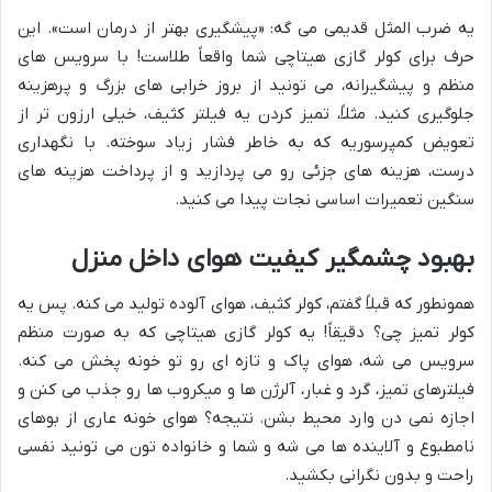
یه ضرب المثل قدیمی می گه: «پیشگیری بهتر از درمان است». این
حرف برای کولر گازی هیتاچی شما واقعاً طلاست! با سرویس های
منظم و پیشگیرانه، می تونید از بروز خرابی های بزرگ و پرهزینه
جلوگیری کنید. مثلاً، تمیز کردن یه فیلتر کثیف، خیلی ارزون تر از
تعویض کمپرسوریه که به خاطر فشار زیاد سوخته. با نگهداری
درست، هزینه های جزئی رو می پردازید و از پرداخت هزینه های
سنگین تعمیرات اساسی نجات پیدا می کنید.
بهبود چشمگیر کیفیت هوای داخل منزل
همونطور که قبلاً گفتم، کولر کثیف، هوای آلوده تولید می کنه. پس یه
کولر تمیز چی؟ دقیقاً! یه کولر گازی هیتاچی که به صورت منظم
سرویس می شه، هوای پاک و تازه ای رو تو خونه پخش می کنه.
فیلترهای تمیز، گرد و غبار، آلرژن ها و میکروب ها رو جذب می کنن و
اجازه نمی دن وارد محیط بشن. نتیجه؟ هوای خونه عاری از بوهای
نامطبوع و آلاینده ها می شه و شما و خانواده تون می تونید نفسی
راحت و بدون نگرانی بکشید.