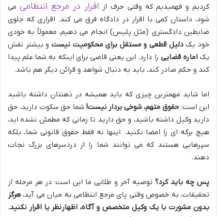
اقرار در مرجع انتظامی
کردیم و فهمیدیم که وقتی حرف از
می
شود، داستان کمی با اقرار در دادگاه فرق می کند. اقراری که جلوی
ضابطین دادگستری (مثل پلیس) انجام می دهیم، معمولاً به خودی
خود یک
دلیل قطعی و مستقل برای محکومیت نیست
و بیشتر نقش
یک
اماره قضایی
را دارد. این یعنی قاضی برای اینکه به شما علم پیدا
کند و حکم صادر کند، باید به دنبال شواهد و قرائن دیگر هم باشد.
اما شاید مهمترین چیزی که باید همیشه در ذهنتان داشته باشید
این است:
حقوق متهم، شوخی بردار نیست!
شما حق سکوت دارید، حق
دارید وکیل داشته باشید، و حق دارید تا زمانی که مطمئن نشده اید،
هیچ برگه ای را امضا نکنید. اینها نه فقط حقوق قانونی شما، بلکه
سپرهایی هستند که می توانند شما را از دردسرهای بزرگ نجات
دهند.
پس چه باید کرد؟
توصیه آخر و طلایی ما این است: در هر مرحله از
تحقیقات، به خصوص وقتی پای مرجع انتظامی به میان می آید،
هرگز
بدون مشورت با یک وکیل متخصص و آگاه، اظهارنظر یا اقرار نکنید.