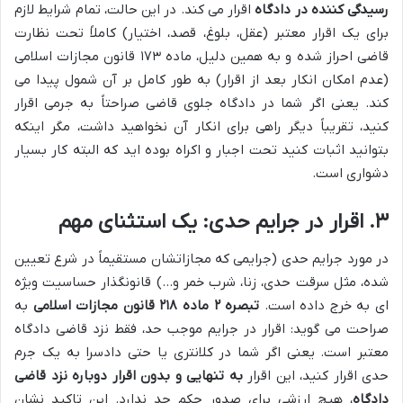
رسیدگی کننده در دادگاه
اقرار می کند. در این حالت، تمام شرایط لازم
برای یک اقرار معتبر (عقل، بلوغ، قصد، اختیار) کاملاً تحت نظارت
قاضی احراز شده و به همین دلیل، ماده ۱۷۳ قانون مجازات اسلامی
(عدم امکان انکار بعد از اقرار) به طور کامل بر آن شمول پیدا می
کند. یعنی اگر شما در دادگاه جلوی قاضی صراحتاً به جرمی اقرار
کنید، تقریباً دیگر راهی برای انکار آن نخواهید داشت، مگر اینکه
بتوانید اثبات کنید تحت اجبار و اکراه بوده اید که البته کار بسیار
دشواری است.
۳. اقرار در جرایم حدی: یک استثنای مهم
در مورد جرایم حدی (جرایمی که مجازاتشان مستقیماً در شرع تعیین
شده، مثل سرقت حدی، زنا، شرب خمر و…) قانونگذار حساسیت ویژه
ای به خرج داده است.
تبصره ۲ ماده ۲۱۸ قانون مجازات اسلامی
به
صراحت می گوید: اقرار در جرایم موجب حد، فقط نزد قاضی دادگاه
معتبر است. یعنی اگر شما در کلانتری یا حتی دادسرا به یک جرم
حدی اقرار کنید، این اقرار
به تنهایی و بدون اقرار دوباره نزد قاضی
دادگاه
، هیچ ارزشی برای صدور حکم حد ندارد. این تاکید نشان