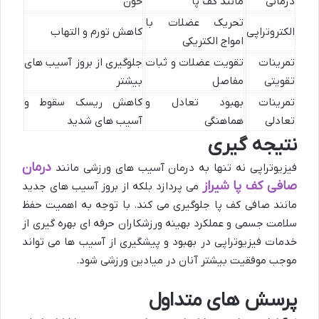
درمانی
مانند کف پا
خون
تحریک عضلات با
الکتروتراپی
کاهش تورم و التهاب
امواج الکتریکی
تمرینات
تقویت عضلات و ثبات
جلوگیری از بروز آسیب های
تقویتی
مفاصل
بیشتر
تمرینات
بهبود تعادل و
کاهش ریسک سقوط و
تعادلی
هماهنگی
آسیب های شدید
نتیجه گیری
درمان
فیزیوتراپی نه تنها به درمان آسیب های ورزشی مانند
صافی کف پا شیراز
می پردازد بلکه از بروز آسیب های جدید
مانند صافی کف پا جلوگیری می کند. با توجه به اهمیت حفظ
سلامت جسمی و عملکرد بهینه ورزشکاران حرفه ای بهره گیری از
خدمات فیزیوتراپی در بهبود و پیشگیری از آسیب ها می تواند
موجب موفقیت بیشتر آنان در میادین ورزشی شود.
پرسش های متداول