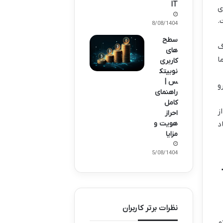
IT
ی
ی به تراهش (Th) هست.
18/08/1404
سطح
گ
های
ا
کاربری
نوبیتک
س |
ری، حتماً ماینری انتخاب کن که الگوریتم SHA-256 رو
راهنمای
کامل
A) و MicroBT (سری WhatsMiner) از
احراز
هویت و
د
مزایا
15/08/1404
نظرات برتر کاربران
م