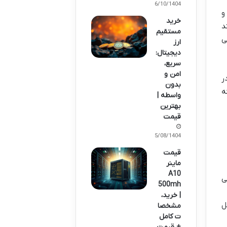
06/10/1404
و
خرید
ند
مستقیم
ی
ارز
دیجیتال:
سریع،
امن و
ر
بدون
ه
واسطه |
بهترین
قیمت
25/08/1404
قیمت
ماینر
A10
ی
500mh
| خرید،
کابل
مشخصا
ت کامل