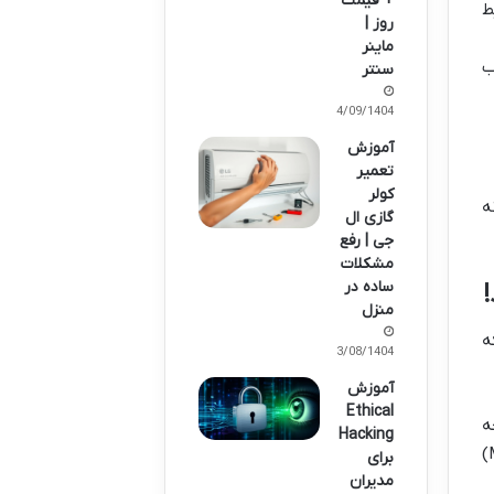
+ قیمت
ط
روز |
ماینر
ب
سنتر
14/09/1404
آموزش
تعمیر
کولر
ه
گازی ال
جی | رفع
مشکلات
ساده در
!
منزل
ه
23/08/1404
آموزش
Ethical
ه
Hacking
مدت زمانی سرمایه ات برگرده. از ماشین حساب های آنلاین سودآوری ماینینگ (Mining Profitability Calculator)
برای
مدیران