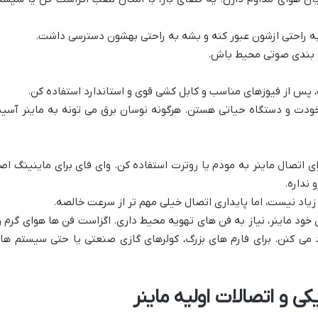
به راحتی ازشون عبور کنه و بشه به راحتی بهشون دسترسی داشت.
ق بندی صوتی محیط باش.
 پس از فیوزهای مناسب و کابل کشی قوی و استاندارد استفاده کن.
خودت و دستگاه حیاتی هستن. هرگونه نوسان برق می تونه به ماینر آسی
 از کابل شبکه (LAN) برای اتصال ماینر به مودم یا روترت استفاده کن. وای فای برای ماینینگ اصل
نداره.
یاد نیست، اما پایداری اتصال خیلی مهم تر از سرعت خالصه.
 خود ماینر، نیاز به فن های تهویه محیط داری. اگزاست فن ها هوای گرم ر
 می کنن. برای فارم های بزرگ، کولرهای گازی صنعتی یا حتی سیستم ها
یکی و اتصالات اولیه ماینر