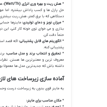
*
هش ریت و بهره وری انرژی (Watt/Th):
هش 
دستگاهی که با برق کمتر، هش ریت بیشتری 
*
میزان نویز و دمای تولیدی:
ماینرها حسابی ص
بذاری و می خوای توی خونه کار کنی، این 
حتماً دقت کن.
*
الگوریتم های قابل پشتیبانی:
پشتیبانی کنه.
*
تحقیق و انتخاب برند و مدل مناسب:
معروف ترین و معتبرترین ها هستن. نظرات 
داشته باش که جدیدترین مدل ها معمولا بهتر
آماده سازی زیرساخت های لازم 
یه ماینر قوی بدون یه زیرساخت درست وحسابی
*
مکان مناسب برای ماینر:
*
تهویه:
مهم ترین چیز. ماینرها نیاز به جر