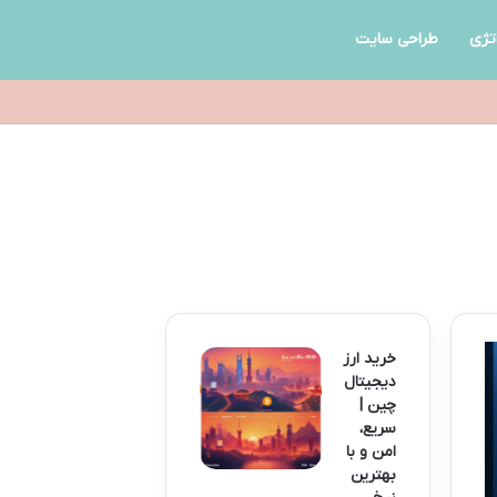
تژی
طراحی سایت
خرید ارز
دیجیتال
چین |
سریع،
امن و با
بهترین