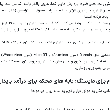
ریت یعنی قدرت پردازش ماینر شما. هرچی بالاتر باشه، شانس شما برا
حل پازل ها و کسب پاداش بیشتره. اما مهم تر از اون، بهره وری انرژی یا نسبت وات مصرف
بده، برنده است!
دا دارن و گرما تولید می کنن. اگه قرار نیست ماینر رو توی یه فارم بزر
دو عامل خیلی مهم میشن. به مشخصات فنی دستگاه برای میزان نویز و دم
اگه قصد استخراج بیت کوین رو دا
برندهایی مثل Bitmain (سری ntminer
بقیه کاربرها رو بخون و مدل های جدیدتر رو بررسی کن. همیشه به یا
ین بهره وری رو دارن.
برای ماینینگ: پایه های محکم برای درآمد پایدار
، مثل یه موتور فراری توی یه بدنه ژیان می مونه!
یان هوای مداوم دارن. یه فضای باز، با امکان نصب اگزاست فن یا سیست