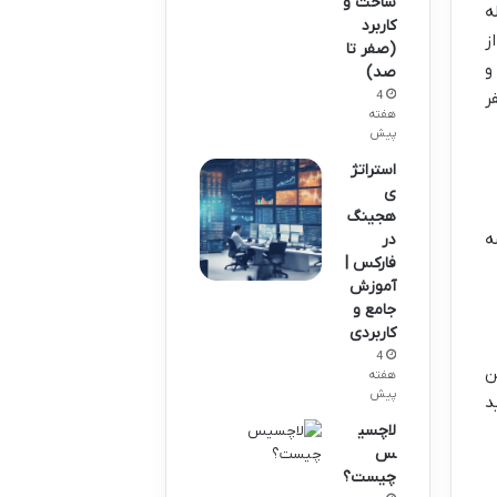
ساخت و
ه
کاربرد
ز
(صفر تا
و
صد)
ر
4
هفته
پیش
استراتژ
ی
هجینگ
ه
در
فارکس |
آموزش
جامع و
کاربردی
4
ن
هفته
پیش
د
لاچسی
س
چیست؟