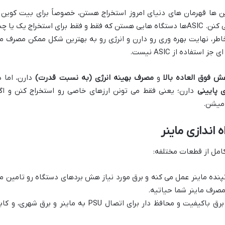
 ها قهرمان های دنیای امروز استخراج هستن، خصوصاً برای بیت کوین 
ارزهایی که از الگوریتم SHA-256 استفاده می کنن. ASICها دستگاه هایی هستن که فقط و فقط برای استخراج یک یا چ
ر، نهایت بهره وری رو دارن و انرژی رو به بهترین شکل ممکن مصرف م
ستفاده از ASIC نیست.
 فوق العاده بالا
و
مصرف بهینه انرژی (به نسبت قدرت)
دارن، اما د
 پایینی
دارن؛ یعنی فقط می تونن ارزهای خاصی رو استخراج کنن و اگ
 میشن.
 اندازی ماینر
امل از قطعات مختلفه:
ده ماینر عمل می کنه و برق مورد نیاز هش بردهای دستگاه رو تامین م
کابل های برق باکیفیت و محافظ دار برای اتصال PSU به ماینر و برق شهری، و 