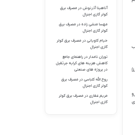
آناهیتا آذرنوش
در
مصرف برق
کولر گازی اجنرال
مهسا منشی زاده
در
مصرف برق
کولر گازی اجنرال
خیام کاویانی
در
مصرف برق کولر
ب
گازی اجنرال
توران نامدار
در
راهنمای جامع
کاهش هزینه های کرایه جرثقیل
در پروژه های صنعتی
اً
روح الله کلباسی
در
مصرف برق
کولر گازی اجنرال
و
مریم غفاری
در
مصرف برق کولر
ی
گازی اجنرال