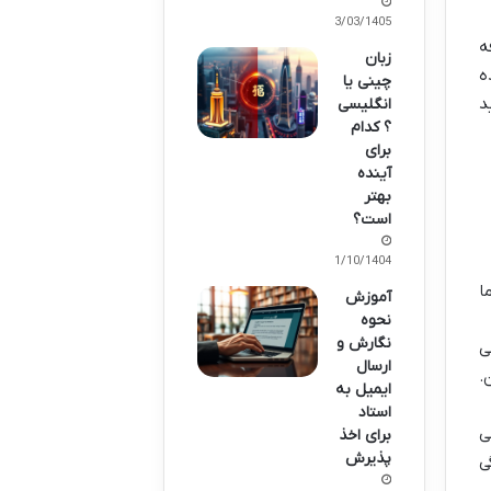
13/03/1405
ه
زبان
ه
چینی یا
تولید
انگلیسی
؟ کدام
برای
آینده
بهتر
است؟
11/10/1404
رد. اما
آموزش
نحوه
نگارش و
زشی
ارسال
.
ایمیل به
استاد
بی
برای اخذ
پذیرش
ی