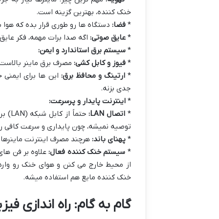
خنک کننده، بهترین گزینه است.
*
فضا:
دستگاه ها رو طوری قرار بده که هوا 
*
عایق صوتی:
اگه صدا برات مهمه، فکر عای
*
سیستم برق استاندارد و ایمن:
*
فیوز و کابل کشی:
مصرف برق ماینر بالاست،
*
ارتینگ و محافظ برق:
این ها برای ایمنی 
جدی بزنه.
*
اینترنت پایدار و پرسرعت:
*
اتصال LAN:
حتماً
توصیه نمیشه، چون پایداری و سرعت کافی رو 
*
پهنای باند:
هرچند مصرف اینترنت ماینرها ز
*
سیستم خنک کننده فعال:
علاوه بر فن های
از محیط خارج می کنن و هوای خنک رو وارد
خنک کننده مایع هم استفاده میشه.
گام به گام: راه اندازی فیز