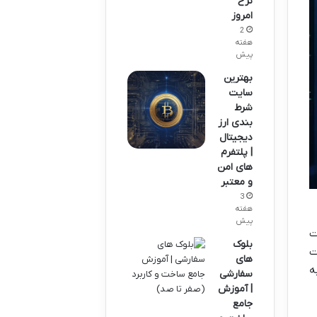
نرخ
امروز
2
هفته
پیش
بهترین
سایت
شرط
بندی ارز
دیجیتال
| پلتفرم
های امن
و معتبر
3
هفته
پیش
ت
بلوک
ت
های
ه
سفارشی
| آموزش
جامع