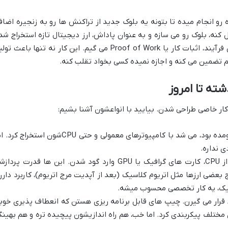
و انجام میده تا بتونه یه بلوک جدید از تراکنش ها رو به زنجیره اضاف
 کنه، بلوک رو می سازه و به عنوان پاداش، ارز دیجیتال تازه استخراج شد
(مثلاً بیت کوین) رو دریافت می کنه. به این فرآیند، اثبات کار یا Proof of Work می گیم. این کار نه تنها باعث 
 تضمین می کنه و اجازه نمیده کسی بخواد تقلب کنه.
شته تا امروز
کار خاصی طراحی شدن. بیایید با انواعشون آشنا بشیم:
اوایل که بیت کوین تازه اومده بود، می شد با کامپیوترهای معمولی و حتی CPUشون استخراج ک
 نداره.
بعد از CPU، کارت های گرافیک یا GPU وارد گود شدن. این ها قدرت پردا
 بعضی ارزها مثل اتریوم کلاسیک (بعد از آپدیت مرج اتریوم)، کاربرد دارن
افیک، یه کار تخصصی محسوب میشه.
این ها بین GPU و ASIC قرار می گیرن. چیپ های قابل برنامه ریزی هستن که انعطاف پذیری خو
 مختلف پیکربندی کرد. اما خب، هم راه اندازیشون پیچیده تره و هم بهینگ