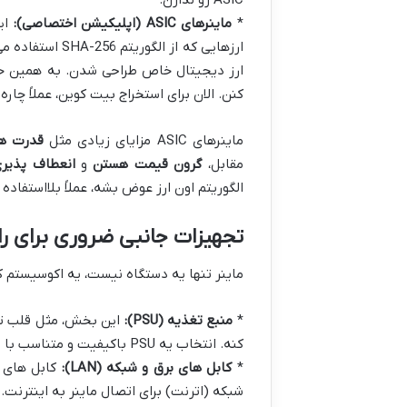
ASIC رو ندارن.
*
ماینرهای ASIC (اپلیکیشن اختصاصی):
این
ارز دیجیتال خاص طراحی شدن. به همین خاط
کنن. الان برای استخراج بیت کوین، عملاً چاره ای جز ا
ماینرهای ASIC مزایای زیادی مثل
قدرت هش
مقابل،
گرون قیمت هستن
و
انعطاف پذیری
الگوریتم اون ارز عوض بشه، عملاً بلااستفاده
تجهیزات جانبی ضروری برای راه
ماینر تنها یه دستگاه نیست، یه اکوسیستم ک
*
منبع تغذیه (PSU):
این بخش، مثل قلب تپن
کنه. انتخاب یه PSU باکیفیت و متناسب با مصرف ماینر شما حیاتیه.
*
کابل های برق و شبکه (LAN):
شبکه (اترنت) برای اتصال ماینر به اینترنت.