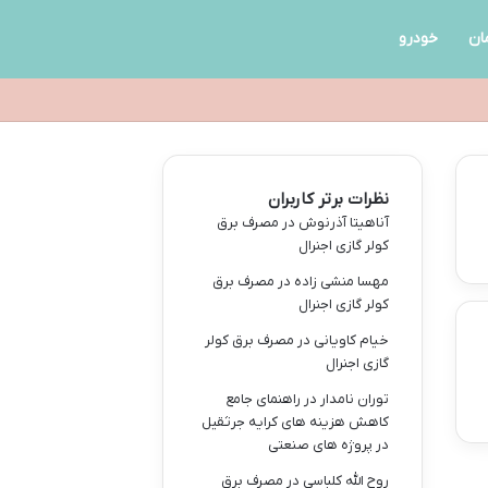
ان
خودرو
نظرات برتر کاربران
آناهیتا آذرنوش
در
مصرف برق
کولر گازی اجنرال
مهسا منشی زاده
در
مصرف برق
کولر گازی اجنرال
خیام کاویانی
در
مصرف برق کولر
گازی اجنرال
توران نامدار
در
راهنمای جامع
کاهش هزینه های کرایه جرثقیل
در پروژه های صنعتی
روح الله کلباسی
در
مصرف برق