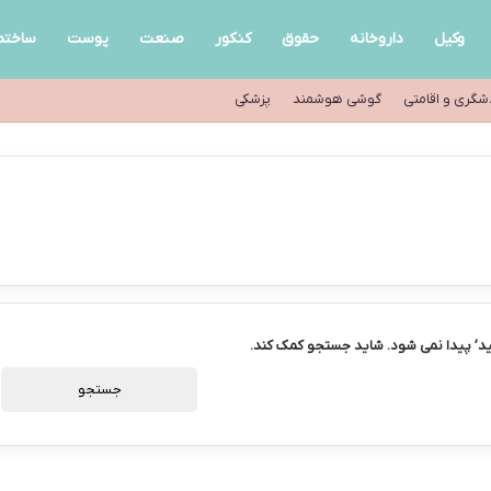
وکیل
داروخانه
حقوق
کنکور
صنعت
پوست
ساختم
شگری و اقامتی
گوشی هوشمند
پزشکی
د’ پیدا نمی شود. شاید جستجو کمک کند.
جستجو
برای: