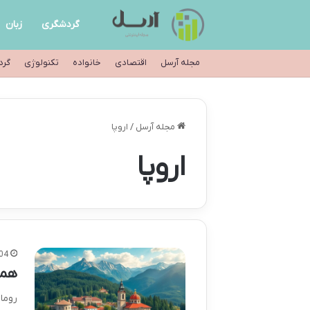
گردشگری
زبان
مجله آرسل
اقتصادی
خانواده
تکنولوژی
گرد
مجله آرسل
/
اروپا
اروپا
04
همه
روما