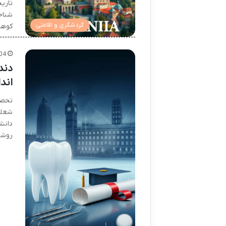
تاری
شناخ
گردشگری و اقامتی
کوهس
04
اندا
شغلی
دانشگ
روشن