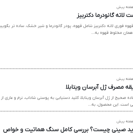
ت لاته گانودرما دکتربیز
هوه فوری لاته دکتربیز شامل قهوه، پودر گانودرما و شیر خشک. ساده تر بگوییم
 همان مخلوط قهوه به…
قه مصرف ژل آبرسان ویتابلا
ده صحیح از ژل آبرسان ویتابلا، کلید دستیابی به پوستی شاداب، نرم و عاری از
بی است. این محصول، به…
د صینی چیست؟ بررسی کامل سنگ هماتیت و خواص