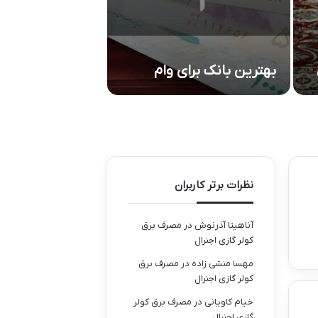
گیربکس شافت 
چینی: معرفی کام
بهترین بانک‌ برای وام
و کاربردها
نظرات برتر کاربران
آناهیتا آذرنوش
در
مصرف برق
کولر گازی اجنرال
مهسا منشی زاده
در
مصرف برق
کولر گازی اجنرال
خیام کاویانی
در
مصرف برق کولر
گازی اجنرال