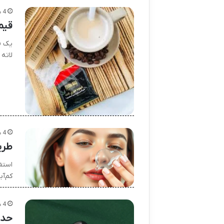
4 هفته پیش
قیم
یک ق
لاته
4 هفته پیش
طری
استفا
کم‌آ
4 هفته پیش
حدی