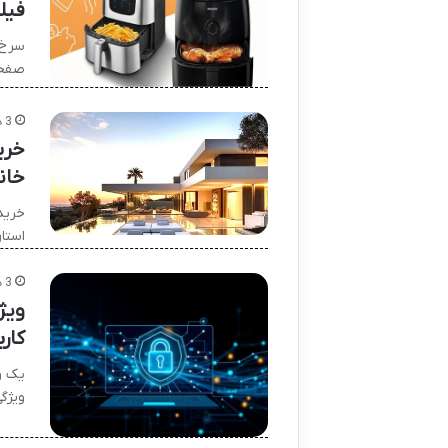
فیل
سرخ 
صفحه
3 هفته پیش
خرید
خان
خرید 
استا
3 هفته پیش
ویژ
کار
یک و
ویژگ