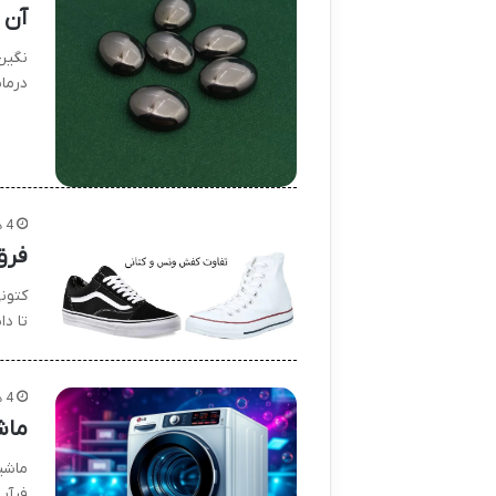
آن
نگین
درما
4 هفته پیش
فرق
کتون
تا د
4 هفته پیش
ماش
ماشی
فرآی