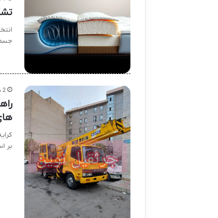
تشک
انتخ
جسمی
2 هفته پیش
راه
های
کرای
بر ا