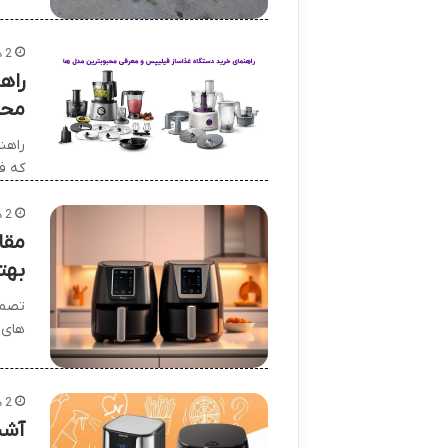
2 هفته پیش
راه
محب
که ف
2 هفته پیش
بهت
تصمی
های 
2 هفته پیش