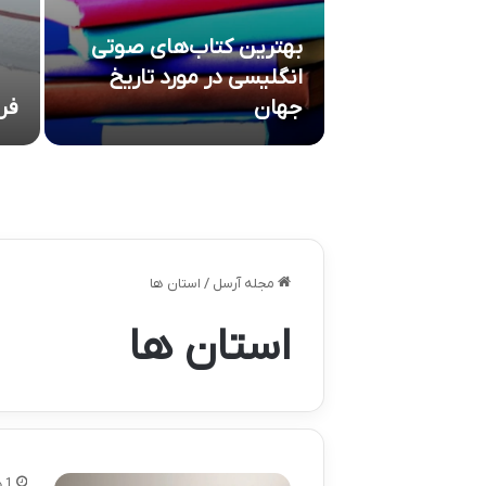
ع با سرخ کن
بهترین کتاب‌های صوتی
فیلیپس برند Philips
انگلیسی در مورد تاریخ
یلیپس
جهان
فر
مجله آرسل
/
استان ها
استان ها
1 هفته پیش