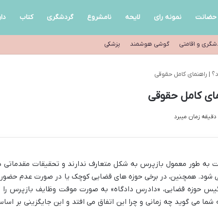
حضانت
نمونه رای
لایحه
نامشروع
گردشگری
کتاب
دا
شگری و اقامتی
گوشی هوشمند
پزشکی
د؟ | راهنمای کامل حقوقی
مای کامل حقوقی
یت به طور معمول بازپرس به شکل متعارف ندارند و تحقیقات مقدماتی د
 شود. همچنین، در برخی حوزه های قضایی کوچک یا در صورت عدم حضور 
یس حوزه قضایی، «دادرس دادگاه» به صورت موقت وظایف بازپرس را ب
 شما می گوید چه زمانی و چرا این اتفاق می افتد و این جایگزینی بر اسا