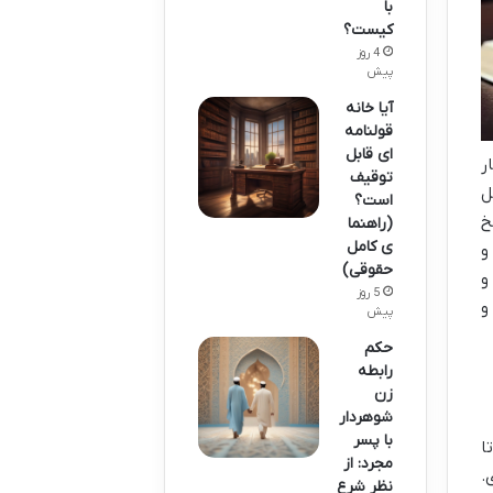
با
کیست؟
4 روز
پیش
آیا خانه
قولنامه
ای قابل
ر
توقیف
ل
است؟
خ
(راهنما
ی کامل
و
حقوقی)
و
5 روز
و
پیش
حکم
رابطه
زن
شوهردار
با پسر
ا
مجرد: از
.
نظر شرع