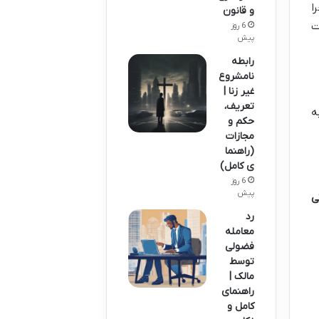
ا
و قانون
ت
6 روز
پیش
رابطه
نامشروع
غیر زنا |
تعریف،
ه
حکم و
مجازات
(راهنما
ی کامل)
6 روز
پیش
ی
رد
معامله
فضولی
توسط
مالک |
راهنمای
کامل و