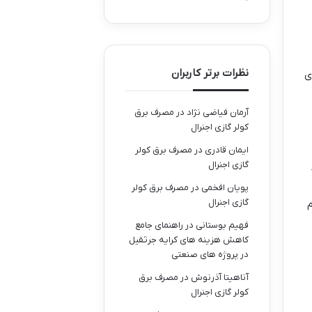
نظرات برتر کاربران
ی
آرمان فیاضی نژاد
در
مصرف برق
کولر گازی اجنرال
ایمان قادری
در
مصرف برق کولر
گازی اجنرال
پویان افخمی
در
مصرف برق کولر
گازی اجنرال
م
فهیم بوستانی
در
راهنمای جامع
کاهش هزینه های کرایه جرثقیل
در پروژه های صنعتی
آناهیتا آذرنوش
در
مصرف برق
کولر گازی اجنرال