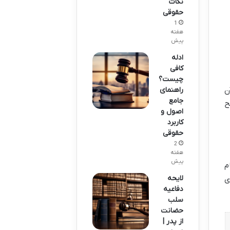
نکات
حقوقی
1
هفته
پیش
ادله
کافی
چیست؟
راهنمای
ن
جامع
ح
اصول و
کاربرد
حقوقی
2
هفته
پیش
م
لایحه
ی
دفاعیه
سلب
حضانت
از پدر |