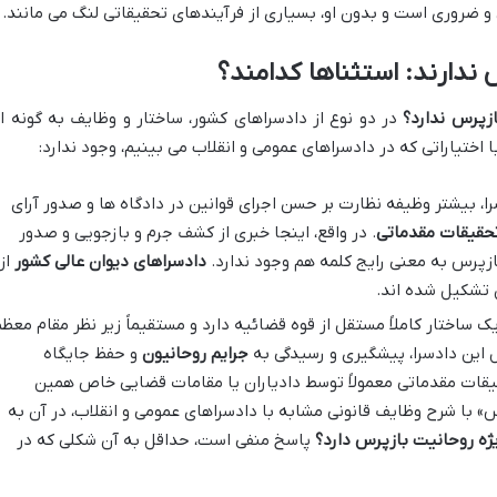
و ضروری است و بدون او، بسیاری از فرآیندهای تحقیقاتی لنگ می مانند.
 ندارند: استثناها کدامند؟
ازپرس ندارد؟
در دو نوع از دادسراهای کشور، ساختار و وظایف به گونه ا
ختیاراتی که در دادسراهای عمومی و انقلاب می بینیم، وجود ندارد:
ا، بیشتر وظیفه نظارت بر حسن اجرای قوانین در دادگاه ها و صدور آرای
حقیقات مقدماتی
. در واقع، اینجا خبری از کشف جرم و بازجویی و صدور
زپرس به معنی رایج کلمه هم وجود ندارد.
دادسراهای دیوان عالی کشور
از
 تشکیل شده اند.
ک ساختار کاملاً مستقل از قوه قضائیه دارد و مستقیماً زیر نظر مقام معظ
این دادسرا، پیشگیری و رسیدگی به
جرایم روحانیون
و حفظ جایگاه
یقات مقدماتی معمولاً توسط دادیاران یا مقامات قضایی خاص همین
» با شرح وظایف قانونی مشابه با دادسراهای عمومی و انقلاب، در آن به
یژه روحانیت بازپرس دارد؟
پاسخ منفی است، حداقل به آن شکلی که در