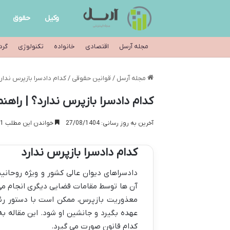
وکیل
حقوق
مجله آرسل
اقتصادی
خانواده
تکنولوژی
گرد
مجله آرسل
/
قوانین حقوقی
/
کدام دادسرا بازپرس ندار
کدام دادسرا بازپرس ندارد؟ | راهن
آخرین به روز رسانی: 27/08/1404
خواندن این مطلب 1 دقیقه زمان میبرد
کدام دادسرا بازپرس ندارد
دادسراهای دیوان عالی کشور و ویژه روحان
آن ها توسط مقامات قضایی دیگری انجام می
معذوریت بازپرس، ممکن است با دستور رئ
عهده بگیرد و جانشین او شود. این مقاله به
کدام قانون صورت می گیرد.