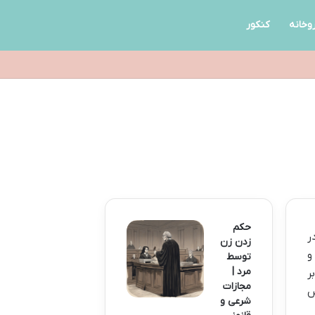
روخانه
کنکور
حکم
ر
زدن زن
و
توسط
مرد |
ر
مجازات
س
شرعی و