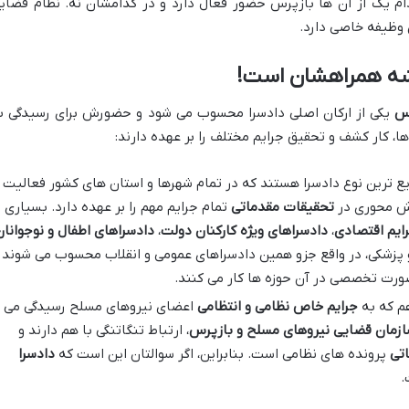
دام یک از آن ها بازپرس حضور فعال دارد و در کدامشان نه. نظام قضای
 وظیفه خاصی دارد.
شه همراهشان است!
س
یکی از ارکان اصلی دادسرا محسوب می شود و حضورش برای رسیدگی ب
، کار کشف و تحقیق جرایم مختلف را بر عهده دارند:
ع ترین نوع دادسرا هستند که در تمام شهرها و استان های کشور فعالیت
قش محوری در
تحقیقات مقدماتی
تمام جرایم مهم را بر عهده دارد. بسیاری ا
رایم اقتصادی
،
دادسراهای ویژه کارکنان دولت
،
دادسراهای اطفال و نوجوانان
پزشکی، در واقع جزو همین دادسراهای عمومی و انقلاب محسوب می شوند 
ورت تخصصی در آن حوزه ها کار می کنند.
 که به
جرایم خاص نظامی و انتظامی
اعضای نیروهای مسلح رسیدگی می
زمان قضایی نیروهای مسلح و بازپرس
، ارتباط تنگاتنگی با هم دارند و
تی
پرونده های نظامی است. بنابراین، اگر سوالتان این است که
دادسرا
.