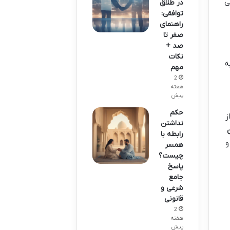
ی
در طلاق
توافقی:
راهنمای
صفر تا
صد +
نکات
ه
مهم
2
هفته
پیش
حکم
ز
نداشتن
رابطه با
و
همسر
چیست؟
پاسخ
جامع
شرعی و
قانونی
2
هفته
پیش