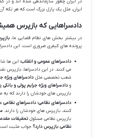
در ایران چطور سازماندهی شده اند و در ک
ایران، مثل یک پازل بزرگ است که هر تکه آن
دادسراهایی که بازپرس همی
در بیشتر بخش های نظام قضایی ما،
بازپر
پرونده های کیفری ضروری است. این دادسراها
دادسراهای عمومی و انقلاب:
این ها شای
می کنند. در این دادسراها، بازپرس ن
شعب تخصصی مثل
دادسراهای ویژه ج
و
دادسراهای ویژه جرایم پولی و بانکی
و 
بازپرس های خودشان را دارند که به ص
دادسراهای نظامی:
دادسراهای نظامی
هم
کنند، بازپرس های خودشان را دارند.
سا
بازپرس نظامی مسئول
تحقیقات مقدما
نظامی بازپرس دارد؟
جواب مثبت است