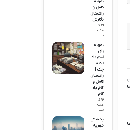
نمونه
کامل و
راهنمای
نگارش
2
هفته
پیش
نمونه
رای
استرداد
لاشه
چک |
راهنمای
ل
کامل و
ا
گام به
گام
2
هفته
پیش
بخشش
ا
مهریه