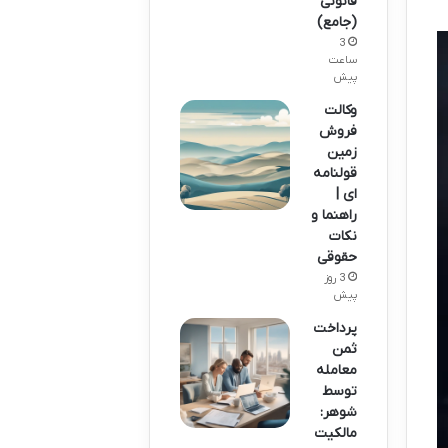
قانونی
(جامع)
3
ساعت
پیش
وکالت
فروش
زمین
قولنامه
ای |
راهنما و
نکات
حقوقی
3 روز
پیش
پرداخت
ثمن
معامله
توسط
شوهر:
مالکیت