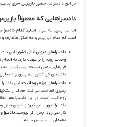
در این دادسراها، حضور بازپرس امری بدیهی 
دادسراهایی که معمولاً بازپرس
اما می رسیم به سوال اصلی:
کدام دادسرا ب
است که مقام «بازپرس» به شکل متعارف و با ا
دادسراهای دیوان عالی کشور:
این دادسر
وحدت رویه را بر عهده دارد، نه انجام
ت
قرارهای تامین نیست؛ پس نیازی به با
دادستان کل کشور، معاونین و دادیاران
دادسراهای ویژه روحانیت:
این دادسرا ی
رهبری فعالیت می کند. هدف از تشکیل 
روحانیت است. در این دادسرا هم، تحق
دادسرا صورت می گیرد و عنوان «بازپرس
کار نمی رود. پس، اگر بپرسید
دادسرا و
ذهنمان از بازپرس داریم.