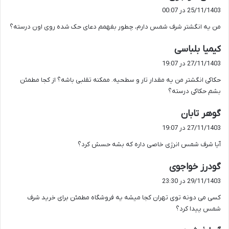
ف
25/11/1403 در 00:07
ت
من یه انگشتر شرف شمس دارم، چطور بفهمم دعای حک شده روی اون درسته؟
:
گ
کیمیا بلباسی
ف
27/11/1403 در 19:07
ت
حکاکی انگشتر من یه مقدار تار و سطحیه. ممکنه تقلبی باشه؟ از کجا مطمئن
:
بشم حکاکی درسته؟
گ
گوهر تابان
ف
27/11/1403 در 19:07
ت
آیا شرف شمس انرژی خاصی داره که بشه حسش کرد؟
:
گ
گودرز خواجوی
ف
29/11/1403 در 23:30
ت
کسی می دونه توی تهران کجا میشه یه فروشگاه مطمئن برای خرید شرف
:
شمس پیدا کرد؟