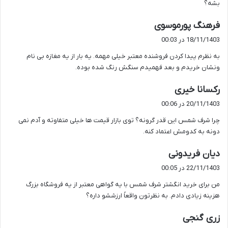
بشه؟
گ
فرهنگ پورموسوی
ف
18/11/1403 در 00:03
ت
به نظرم پیدا کردن فروشنده معتبر خیلی مهمه. یه بار از یه مغازه بی نام
:
ونشان خریدم و بعد فهمیدم سنگش رنگ شده بوده.
گ
رکسانا خیری
ف
20/11/1403 در 00:06
ت
چرا شرف شمس این قدر گرونه؟ توی بازار قیمت ها خیلی متفاوته و آدم نمی
:
دونه به کدومش اعتماد کنه.
گ
دیان فریدونی
ف
22/11/1403 در 00:05
ت
من برای خرید انگشتر شرف شمس با یه گواهی معتبر از یه فروشگاه بزرگ
:
هزینه زیادی دادم. به نظرتون واقعاً ارزششو داره؟
گ
زری گنجی
ف