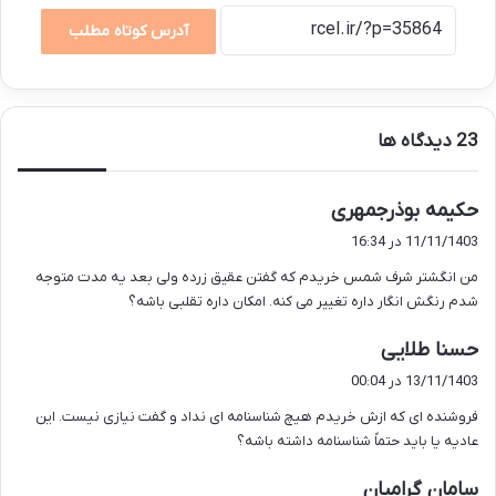
آدرس کوتاه مطلب
‫23 دیدگاه ها
گ
حکیمه بوذرجمهری
ف
11/11/1403 در 16:34
ت
من انگشتر شرف شمس خریدم که گفتن عقیق زرده ولی بعد یه مدت متوجه
:
شدم رنگش انگار داره تغییر می کنه. امکان داره تقلبی باشه؟
گ
حسنا طلایی
ف
13/11/1403 در 00:04
ت
فروشنده ای که ازش خریدم هیچ شناسنامه ای نداد و گفت نیازی نیست. این
:
عادیه یا باید حتماً شناسنامه داشته باشه؟
گ
سامان گرامیان