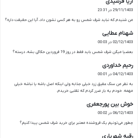
گ
آریا فرشیدی
ف
29/11/1403 در 23:31
ت
من شنیدم که نباید شرف شمس رو به هر کسی نشون داد، آیا این حقیقت داره؟
:
گ
شهنام عطایی
ف
02/12/1403 در 00:03
ت
بعضیا میگن شرف شمس باید فقط در روز 19 فروردین حکاکی بشه، درسته؟
:
گ
رحیم خداوردی
ف
04/12/1403 در 00:01
ت
به نظر من سنگ عقیق زرد خیلی جذابه ولی اینکه اصل باشه یا نباشه خیلی
:
مهمه. خودم یه بار ضرر کردم که تقلبی خریدم.
گ
خوش بین پورجعفری
ف
06/12/1403 در 00:02
ت
چطور می‌تونیم یک فروشنده معتبر برای خرید شرف شمس پیدا کنیم؟
:
گ
رقیه شهریاری