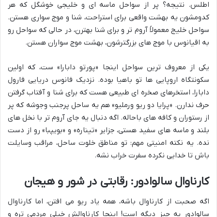
اطلس. نتیجه؟ پر از سواحل ماسه ای و خلیجی خوشگل که هر
کدومشون یه بهشت واقعی برای استراحت، شنا و موج سواری هستن.
سواحل خلیج معمولاً آروم تر و برای شنا بهترن، در حالی که سواحل رو
به اقیانوس با موج های بزرگترشون، بهشت موج سواران هستن.
یکی از معروف ترین سواحل اینجا «پورتو دابارا» ست، که اولین
سکونتگاه اروپایی ها تو باهیا بوده. نزدیک فانوس دریایی فارول
دابارا، استخرهای صخره ای طبیعی هست که برای شنا و آفتاب گرفتن
حرف ندارن. «پرایا دو ریو ورملیو» هم یه ساحل پرجنب وجوشه که پر
از رستوران و کافه های باحاله. اگه دنبال یه جای آروم تر با نخل های
بلند و ماسه های سفید هستی، جزایر «تیناره» و «بویپبا» رو از دست
نده. یه نکته امنیتی مهم: تو مناطق خلوت ساحل، مراقب وسایلت
باش تا خدایی نکرده سفرت خراب نشه.
کارناوال سالوادور: رقابتی در شور و هیجان
اگه صحبت از کارناوال باشه، همه یاد ریو می افتن، اما کارناوال
سالوادور یه چیز دیگه است! اینجا کارناوالش خیلی مردمی تره و