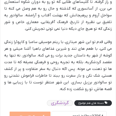
و راز گرفته، تا کلیساهای طلایی که تو رو به دوران شکوه استعماری
می برن، از آسانسوری که گذشته و حال رو به هم وصل می کنه تا
سواحل آروم و پرهیجانش که بهشت آفتاب و آرامشه. سالوادور یه
تلفیق بی نظیره از تاریخ، فرهنگ آفریقایی، معماری خاص و شور
زندگی که تو هیچ جای دیگه دنیا نمی تونی تجربش کنی.
وقتی قدم تو این شهر میذاری، با ریتم موسیقی سامبا و کاپوئرا زندگی
می کنی، با طعم های تند و شیرین غذاهای باهیا آشنا میشی و هر
گوشه از شهر یه داستان جدید برات رو می کنه. سالوادور، نه تنها یه
مقصد گردشگریه، بلکه یه تجربه روحی و فرهنگی عمیقه که تا مدت
ها تو ذهنت می مونه. پس اگه دنبال یه سفر متفاوت و پر از کشف
هستی، شک نکن و بار سفرت رو ببند تا خاطرات فراموش نشدنی رو
تو سالوادور برزیل بسازی. این شهر منتظر توست تا با زیبایی ها و
قصه هاش، تو رو شگفت زده کنه.
گردشگری
دسته های هم موضوع