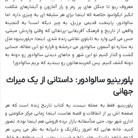
معروف ریو تا جنگل های پر رمز و راز آمازون و آبشارهای شگفت
انگیز ایگواسو، خلاصه که اینجا برای هر سلیقه ای یه چیزی داره. اما
سالوادور، پایتخت قدیمی برزیل، یه چیز دیگه است! یه گنجینه
واقعی از تاریخ و فرهنگ آفریقایی-پرتغالی که وقتی واردش میشی،
حس می کنی وارد یه تابلوی نقاشی زنده شدی. اینجا، «پلورینیو» مثل
یه ستاره تو آسمون سالوادور می درخشه و قراره تو این مقاله، حسابی
گشت و گذار کنیم تو این شهر و جاهای دیدنی سالوادور رو دونه به
دونه کشف کنیم. پس کمربندهاتون رو ببندید که بریم سالوادور!
پلورینیو سالوادور: داستانی از یک میراث
جهانی
پلورینیو، فقط یه محله نیست، یه کتاب تاریخ زنده است که هر
صفحه اش پر از اتفاقات و قصه هاست. اینجا زمانی مرکز حکومتی و
اداری شهر بود، حتی متأسفانه بازار برده فروشی هم اینجا بوده. تصور
کنید، خانه هایی که امروز رنگارنگ و دلبرانه به نظر می رسن، هر
کدوم شاهد داستان های تلخ و شیرینی بودن. این منطقه به خاطر