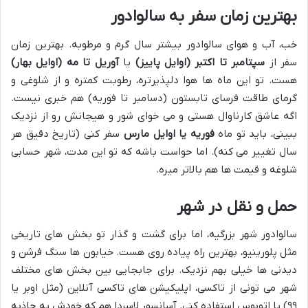
بهترین زمان سفر به سالوادور
خب، آب و هوای سالوادور بیشتر سال گرم و مرطوبه. بهترین زمان
سفر از
سپتامبر تا اکتبر (اوایل پاییز)
یا
آوریل تا مه (اوایل بهار)
هست. تو این ماه ها هوا دلپذیرتره، رطوبت کمتره و از شلوغی و
گرمای طاقت فرسای تابستون (دسامبر تا فوریه) هم خبری نیست.
اگه عاشق کارناوال هستی و می خوای شور و هیجانش رو از نزدیک
ببینی، باید تو ماه
فوریه یا اوایل مارس
سفر کنی (تاریخ دقیق هر
سال تغییر می کنه). اما حواست باشه که تو این مدت، شهر حسابی
شلوغه و قیمت ها هم بالاتر میره.
حمل و نقل در شهر
سالوادور شهر بزرگیه، اما برای گشت و گذار تو بخش های تاریخی
مثل پلورینیو، بهترین راه پیاده روی هست. خیابون ها سنگ فرشن و
دیدنی ها خیلی بهم نزدیک. برای جابجایی بین بخش های مختلف
شهر می تونی از تاکسی، اپلیکیشن های تاکسی آنلاین (مثل اوبر یا
۹۹) یا اتوبوس استفاده کنی. آسانسور لاسردا هم که خودش یه جاذبه