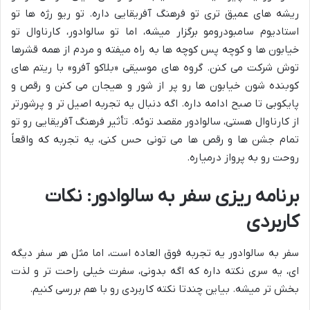
ریشه های عمیق تری تو فرهنگ آفریقایی داره. تو ریو رژه ها تو
استادیوم سامبودرومو برگزار میشه، اما تو سالوادور، کارناوال تو
خیابون ها و کوچه پس کوچه ها به راه میفته و مردم از همه قشرها
توش شرکت می کنن. گروه های موسیقی «بلاکو آفرو» با ریتم های
کوبنده شون خیابون ها رو پر از شور و هیجان می کنن و رقص و
پایکوبی تا صبح ادامه داره. اگه دنبال یه تجربه اصیل تر و پرشورتر
از کارناوال هستی، سالوادور مقصد توئه. تأثیر فرهنگ آفریقایی رو تو
تمام جشن ها و رقص ها می تونی حس کنی، یه تجربه که واقعاً
روحت رو به پرواز درمیاره.
برنامه ریزی سفر به سالوادور: نکات
کاربردی
سفر به سالوادور یه تجربه فوق العاده است، اما مثل هر سفر دیگه
ای، یه سری نکته داره که اگه بدونی، سفرت خیلی راحت تر و لذت
بخش تر میشه. بیاین چندتا نکته کاربردی رو با هم بررسی کنیم.