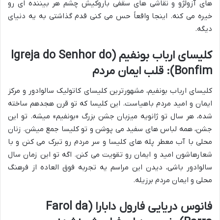
های آزولژو و نقاشی های سقفی باروکیش چشم هر بیننده ای رو
خیره می کنه. اینجا واقعاً حس می کنی قدم گذاشتی به یه دنیای
دیگه.
کلیسای ارباب بونفیم (Igreja do Senhor do
Bonfim): قلب ایمان مردم
کلیسای ارباب بونفیم، مشهورترین کلیسای کاتولیک سالوادور و مرکز
ایمان و امید مردم باهیاست. این کلیسا که تو قرن هجدهم ساخته
شده، هر سال تو ژانویه میزبان جشن بزرگ «بونفیم» میشه. تو این
جشن، همه لباس های سفید می پوشن و تو کلیسا جمع میشن. زنان
محلی با آب معطر پله های کلیسا و سر مردم رو تبرک می کنن و با
شعارهاشون امید و ایمان رو تقویت می کنن. اگه تو این زمان سال
سالوادور باشی، دیدن این مراسم یه تجربه فوق العاده از فرهنگ
محلی و ایمان مردم برزیله.
فانوس دریایی فارول دابارا (Farol da