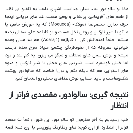
غذا تو سالوادور یه داستان جداست! آشپزی باهیا یه تلفیق بی نظیر
از طعم های آفریقایی، پرتغالی و بومی هست. غذاهای دریایی اینجا
حرف ندارن، مخصوصاً «موککا» (Moqueca) که یه خورش ماهی یا
میگو با شیر نارگیل و روغن نخل هست و تو قابلمه های سفالی پخته
میشه. حتماً امتحانش کن! «آکاراژه» (Acarajé) هم یه میان وعده
خیابونی معروفه که از نخودفرنگی چشمی سیاه سرخ شده درست
میشه و توش سس های مختلف و میگو می ریزن. یه کم تند و تره،
اما خیلی خوشمزه است. شیرینی های محلی با شیر نارگیل و میوه
های استوایی هم که دیگه نگم براتون! خلاصه که سالوادور بهشت
شکموهاست و باید حسابی توش غذاهای محلی رو امتحان کنی.
نتیجه گیری: سالوادور، مقصدی فراتر از
انتظار
خب، رسیدیم به آخر سفرمون تو سالوادور. این شهر، واقعاً یه مقصد
فراتر از انتظاره. از اون کوچه های رنگارنگ پلورینیو با اون همه قصه