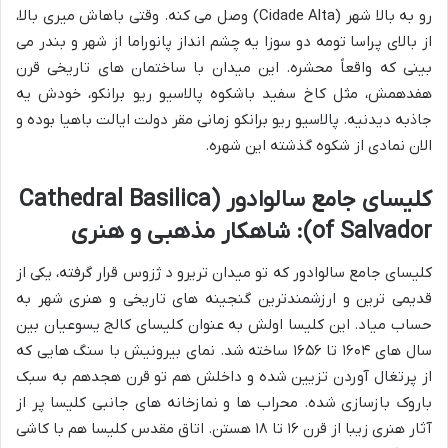
رو به بالا شهر (Cidade Alta) وصل می کنه. وقتی باهاش میری بالا،
از بالای پراسا تومه دو سوزا یه چشم انداز پانوراما از شهر و بندر می
بینی که واقعاً محشره. این میدان با ساختمان های تاریخی قرن
هفدهمش، مثل کاخ سفید باشکوه پالاسیو ریو برانکو، خودش یه
جاذبه دیدنیه. پالاسیو ریو برانکو زمانی مقر دولت ایالت باهیا بوده و
الان نمادی از شکوه گذشته این شهره.
کلیسای جامع سالوادور (Cathedral Basilica
of Salvador): شاهکار مذهبی و هنری
کلیسای جامع سالوادور که تو میدان تریرو د ژزوس قرار گرفته، یکی از
قدیمی ترین و ارزشمندترین گنجینه های تاریخی و هنری شهر به
حساب میاد. این کلیسا اولش به عنوان کلیسای کالج یسوعیان بین
سال های ۱۶۰۴ تا ۱۶۵۶ ساخته شد. نمای بیرونیش با سنگ هایی که
از پرتغال آوردن تزیین شده و داخلش هم تو قرن هجدهم به سبک
باروک بازسازی شده. محراب ها و نمازخانه های جانبی کلیسا پر از
آثار هنری زیبا از قرن ۱۶ تا ۱۸ هستن. اتاق مقدس کلیسا هم با کاشی