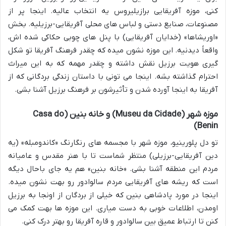
کنی، موزه آفریقایی برازیلیروس یه انتخاب عالیه. اینجا پر از
مصنوعات، صنایع دستی و لباس های محلی آفریقایی-برزیلیه. بخش
«اوریشاها» (خدایان آفریقایی) با پنل های چوبی حکاکی شده اش،
واقعاً دیدنیه. این موزه نشون میده که چقدر فرهنگ آفریقا تو شکل
گیری هویت برزیل نقش داشته و چقدر مهمه که به این میراث
احترام گذاشته بشه. اینجا می تونی با داستان زندگی بردگانی که از
آفریقا به اینجا آورده شدن و تأثیرشون بر فرهنگ برزیل آشنا بشی.
موزه شهر (Museu da Cidade) و خانه بنین (Casa do
Benin)
تو دل پلورینیو، موزه شهر با مجسمه های رنگارنگ «کاندومبله» (یه
دین آفریقایی-برزیلی) منتظر شماست تا با هنر مقدس و عامیانه
مردم این منطقه آشنا بشی. «خانه بنین» هم یه جای باحال دیگه
است که ریشه های آفریقایی مردم سالوادور رو بهت نشون میده.
اینجا در مورد پادشاهی بنین که خیلی از بردگان از اونجا به برزیل
اومدن، اطلاعات خوبی به دست میاری. این موزه ها بهت کمک می
کنن تا ارتباط عمیق بین سالوادور و قاره آفریقا رو بهتر درک کنی.