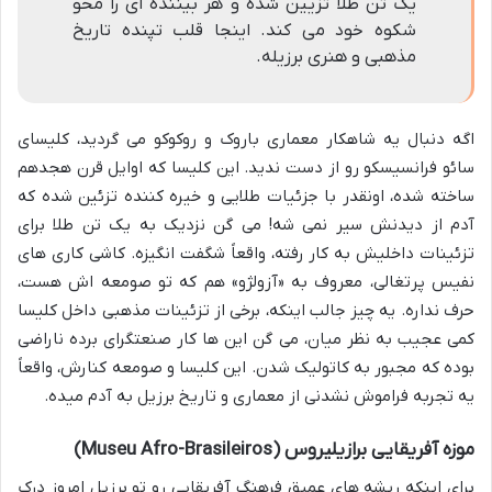
یک تن طلا تزیین شده و هر بیننده ای را محو
شکوه خود می کند. اینجا قلب تپنده تاریخ
مذهبی و هنری برزیله.
اگه دنبال یه شاهکار معماری باروک و روکوکو می گردید، کلیسای
سائو فرانسیسکو رو از دست ندید. این کلیسا که اوایل قرن هجدهم
ساخته شده، اونقدر با جزئیات طلایی و خیره کننده تزئین شده که
آدم از دیدنش سیر نمی شه! می گن نزدیک به یک تن طلا برای
تزئینات داخلیش به کار رفته، واقعاً شگفت انگیزه. کاشی کاری های
نفیس پرتغالی، معروف به «آزولژو» هم که تو صومعه اش هست،
حرف نداره. یه چیز جالب اینکه، برخی از تزئینات مذهبی داخل کلیسا
کمی عجیب به نظر میان، می گن این ها کار صنعتگرای برده ناراضی
بوده که مجبور به کاتولیک شدن. این کلیسا و صومعه کنارش، واقعاً
یه تجربه فراموش نشدنی از معماری و تاریخ برزیل به آدم میده.
موزه آفریقایی برازیلیروس (Museu Afro-Brasileiros)
برای اینکه ریشه های عمیق فرهنگ آفریقایی رو تو برزیل امروز درک