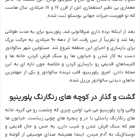
معماری بی نظیر استعماری اش از قرن ۱۷ و ۱۸ میلادی، سال هاست
که تو فهرست میراث جهانی یونسکو ثبت شده.
بعد از اینکه برده داری غیرقانونی شد، پلورینیو برای یه مدت طولانی
رها شد و تقریباً از بین رفت، اما از دهه ۹۰ میلادی، یه حرکت بزرگ
برای بازسازی و احیای این منطقه شروع شد. مسئولین شهر سالوادور
دست به کار شدن و خیابون ها رو سنگ فرش کردن، خانه ها و
کلیساهای قدیمی رو بازسازی کردن و خلاصه جون تازه ای به این
محله دادن. امروز پلورینیو، قلب تپنده سالوادور و یکی از مهمترین
جاهای دیدنی سالوادور برزیل شده.
گشت و گذار در کوچه های رنگارنگ پلورینیو
وقتی وارد پلورینیو می شی، اولین چیزی که چشمت رو می گیره، خانه
های رنگارنگ پاستلی با در و پنجره های چوبی زیباست. خیابون ها
هم که سنگ فرش شدن و شیب دارن، یه حس و حال قدیمی و
نوستالژیک به آدم میدن. اینجا همیشه صدای موسیقی از گوشه و