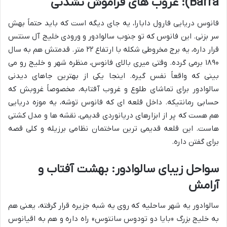
Barra): غروب های فراموش نشدنی
فانوس دریایی فارول دابارا، یه جای دیگه است که باید حتماً بهش
سر بزنی. این فانوس که تو جنوب سالوادور و ورودی خلیج آل سنتس
قرار داره، یه برج مخروطی شکله با ارتفاع ۲۲ متر. قدمتش هم به سال
۱۸۹۰ برمی گرده. وقتی میری بالای فانوس، منظره شهر و خلیج رو می
بینی که واقعاً نفس گیره. اینجا یکی از بهترین جاهای دیدنی
سالوادور برای تماشای طلوع و غروب آفتابه، مخصوصاً غروبش که
حسابی رمانتیکه. داخل قلعه ای که فانوس توشه، یه موزه دریایی
هم هست که پر از ابزارهای دریانوردی قدیمی، نقشه ها و مدل کشتی
هاست. این قلعه قدیمی ترین ساختمان نظامی برزیله و کلی قصه
برای گفتن داره.
سواحل زیبای سالوادور: بهشت آفتاب و
آرامش
سالوادور یه شهر ساحلیه که روی یه شبه جزیره قرار گرفته، یعنی هم
به خلیج بزرگ «بایا دو تودوس سانتوس» راه داره و هم به اقیانوس