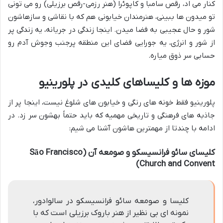
کنار می اد، رقص سامبا و کاپوئرا (هنر رزمی-رقص برزیلی) رو می تونی
تو میدون ها ببینی، هنرمندان خیابونی هم که با نقاشی و سازهاشون
شور و حال عجیبی به فضا میدن. اینجا زندگی در جریانه، یه زندگی پر
از شور و انرژی، یه جورایی فضای این منطقه پرجنب وجوش آدم رو
حسابی سر ذوق میاره.
موزه ها و کلیساهای کلیدی در پلورینیو
پلورینیو فقط خونه های رنگی و خیابون های شلوغ نیست، اینجا پر از
جاذبه های فرهنگی و تاریخی مهمیه که باید حتماً بهشون سر زد. در
ادامه با چندتا از مهمترین هاشون آشنا می شیم:
کلیسای سائو فرانسیسکو و صومعه آن (São Francisco
Church and Convent)
کلیسا و صومعه سائو فرانسیسکو در سالوادور،
نمونه ای بی نظیر از هنر باروک برزیلی است که با