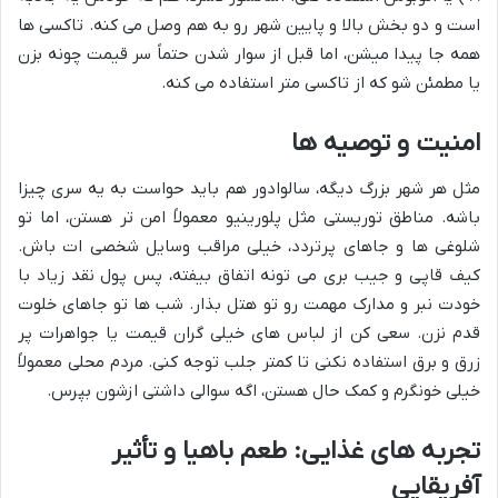
است و دو بخش بالا و پایین شهر رو به هم وصل می کنه. تاکسی ها
همه جا پیدا میشن، اما قبل از سوار شدن حتماً سر قیمت چونه بزن
یا مطمئن شو که از تاکسی متر استفاده می کنه.
امنیت و توصیه ها
مثل هر شهر بزرگ دیگه، سالوادور هم باید حواست به یه سری چیزا
باشه. مناطق توریستی مثل پلورینیو معمولاً امن تر هستن، اما تو
شلوغی ها و جاهای پرتردد، خیلی مراقب وسایل شخصی ات باش.
کیف قاپی و جیب بری می تونه اتفاق بیفته، پس پول نقد زیاد با
خودت نبر و مدارک مهمت رو تو هتل بذار. شب ها تو جاهای خلوت
قدم نزن. سعی کن از لباس های خیلی گران قیمت یا جواهرات پر
زرق و برق استفاده نکنی تا کمتر جلب توجه کنی. مردم محلی معمولاً
خیلی خونگرم و کمک حال هستن، اگه سوالی داشتی ازشون بپرس.
تجربه های غذایی: طعم باهیا و تأثیر
آفریقایی