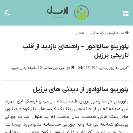
منو
تغی
مجله آرسل
/
گردشگری و اقامتی
پلورینو سالوادور – راهنمای بازدید از قلب
تاریخی برزیل
آخرین به روز رسانی: 04/05/1404
خواندن این مطلب 10 دقیقه زمان میبرد
پلورینو سالوادور از دیدنی های برزیل
پلورینیو در سالوادور برزیل، قلب تپنده تاریخی و فرهنگی این شهره.
این منطقه که پر از خانه های رنگارنگ، کلیساهای باشکوه و خیابون
های سنگ فرش شدست، سال هاست که به عنوان میراث جهانی
یونسکو شناخته می شه و یه جورایی شناسنامه سالوادوره. اینجا هم
ریشه های عمیق آفریقایی داره و هم شکوه معماری استعماری