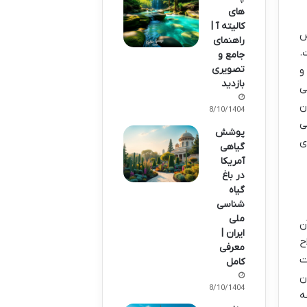
های
کالیته آ |
س
راهنمای
.
جامع و
تصویری
و
بازدید
ی
ن
08/10/1404
ی
پوشش
ی
گیاهی
آمریکا
در باغ
گیاه
شناسی
ملی
ن
ایران |
ح
معرفی
ت
کامل
ن
08/10/1404
ه