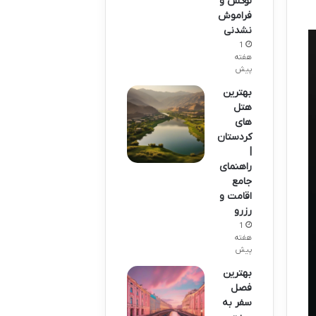
لوکس و
فراموش
نشدنی
1
هفته
پیش
بهترین
هتل
های
کردستان
|
راهنمای
جامع
اقامت و
رزرو
1
هفته
پیش
بهترین
فصل
سفر به