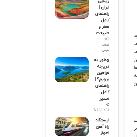
زیبایی
ایران |
راهنمای
کامل
سفر و
طبیعت
د
3
.
هفته
پیش
.
ن
چطور به
دریاچه
ا
فراخین
ه
برویم؟ |
ن
راهنمای
کامل
مسیر
07/10/1404
ت
ایستگاه
راه آهن
 بر
اهواز:
ز