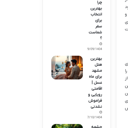
چرا
د
بهترین
و
انتخاب
برای
ی
سفر
ت
شماست
؟
29/09/1404
بهترین
ی
هتل
مشهد
ا
برای ماه
ز
عسل |
ن
اقامتی
ن
رویایی و
ی
فراموش
نشدنی
س
07/10/1404
چشمه