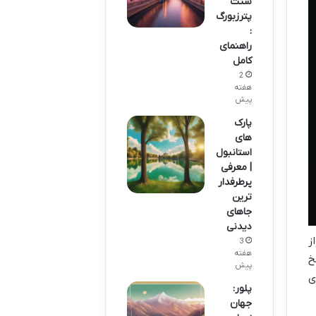
سنت
پترزبورگ
:
راهنمای
کامل
2
هفته
پیش
پارک
های
استانبول
| معرفی
پرطرفدار
ترین
جاهای
دیدنی
ز
3
هفته
خ
پیش
ی
پلور:
جهان