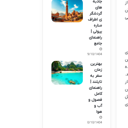
جاذبه
ز
های
ن
گردشگر
ی
ی اطراف
مناره
ییولی |
راهنمای
جامع
ی
09/10/1404
ن
بهترین
ه
زمان
.
سفر به
ر
تایلند |
راهنمای
ن
کامل
ل
فصول و
ی
آب و
هوا
10/10/1404