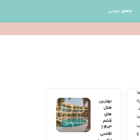
جاهای دیدنی
ا
ه
بهترین
هتل
.
های
ا
قشم
ی
۱۴۰۳ |
و
اقامتی