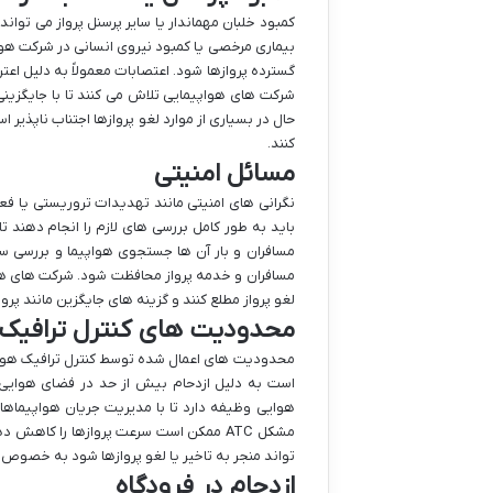
کمبود خلبان مهماندار یا سایر پرسنل پرواز می تواند
بیماری مرخصی یا کمبود نیروی انسانی در شرکت هواپ
گسترده پروازها شود. اعتصابات معمولاً به دلیل اع
شرکت های هواپیمایی تلاش می کنند تا با جایگزینی پر
حال در بسیاری از موارد لغو پروازها اجتناب ناپذیر ا
کنند.
مسائل امنیتی
نگرانی های امنیتی مانند تهدیدات تروریستی یا فعا
باید به طور کامل بررسی های لازم را انجام دهند ت
مسافران و بار آن ها جستجوی هواپیما و بررسی سو
مسافران و خدمه پرواز محافظت شود. شرکت های هوا
لغو پرواز مطلع کنند و گزینه های جایگزین مانند پرواز
محدودیت های کنترل ترافیک هوا
هوایی وظیفه دارد تا با مدیریت جریان هواپیماها 
مشکل ATC ممکن است سرعت پروازها را کاهش
تواند منجر به تاخیر یا لغو پروازها شود به خصوص 
ازدحام در فرودگاه