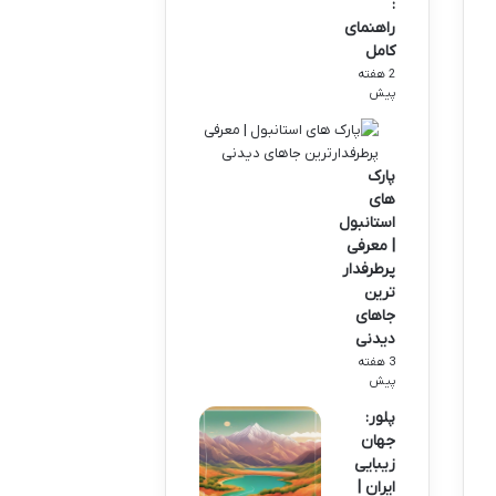
:
راهنمای
کامل
2 هفته
پیش
پارک
های
استانبول
| معرفی
پرطرفدار
ترین
جاهای
دیدنی
3 هفته
پیش
پلور:
جهان
زیبایی
ایران |