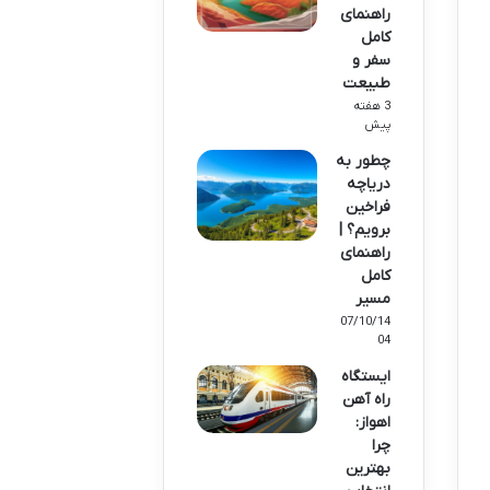
راهنمای
کامل
سفر و
طبیعت
3 هفته
پیش
چطور به
دریاچه
فراخین
برویم؟ |
راهنمای
کامل
مسیر
07/10/14
04
ایستگاه
راه آهن
اهواز:
چرا
بهترین