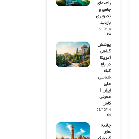
راهنمای
جامع و
تصویری
بازدید
08/10/14
04
پوشش
گیاهی
آمریکا
در باغ
گیاه
شناسی
ملی
ایران |
معرفی
کامل
08/10/14
04
جاذبه
های
گردشگر