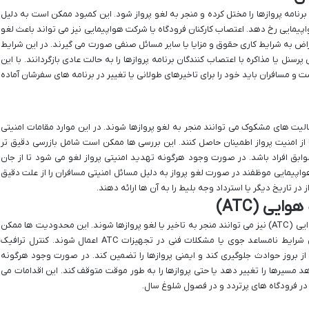
 برنامه پروازها را مختل کرده و منجر به لغو پرواز شود. این کمبود ممکن است به دلیل
یمایی رخ دهد. اعتصاب کارکنان فرودگاه یا شرکت هواپیمایی نیز می تواند باعث لغو
تراض به شرایط کاری حقوق و مزایا یا سایر مسائل صنفی صورت می گیرند. در این شرایط
سنل یا مذاکره با اعتصاب کنندگان برنامه پروازها را به حالت عادی بازگردانند. با این
ست و مسافران باید خود را برای تاخیرهای طولانی یا تغییر در برنامه های سفرشان آماده
لیت های مشکوک می توانند منجر به لغو پروازها شوند. در این موارد مقامات امنیتی
ا از امنیت پرواز اطمینان حاصل کنند. این بررسی ها ممکن است شامل بازرسی دقیق تر
ابق افراد باشد. در صورت وجود هرگونه تهدید امنیتی پرواز لغو می شود تا از جان
پیمایی موظفند در صورت لغو پرواز به دلیل مسائل امنیتی مسافران را از علت دقیق
 در تاریخ دیگر یا استرداد وجه بلیط را به آن ها ارائه دهند.
یی (ATC)
محدودیت های اعمال شده توسط کنترل ترافیک هوایی (ATC) نیز می توانند منجر به تاخیر یا لغو پروازها شوند. این محدودیت ها ممکن
است به دلیل ازدحام بیش از حد در فضای هوایی شرایط نامساعد جوی یا مشکلات فنی در تجهیزات ATC اعمال شوند. کنترل ترافیک
از بروز حوادث جلوگیری کند و ایمنی پروازها را تضمین کند. در صورت وجود هرگونه
 دهد مسیرها را تغییر دهد یا حتی پروازها را به طور موقت متوقف کند. این اقدامات می
در فرودگاه های پرتردد و در فصول شلوغ سال.