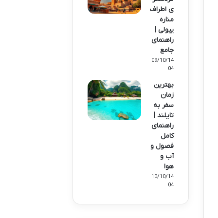
ی اطراف
مناره
ییولی |
راهنمای
جامع
09/10/14
04
بهترین
زمان
سفر به
تایلند |
راهنمای
کامل
فصول و
آب و
هوا
10/10/14
04