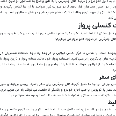
باید دلیل لغو پرواز و گزینه های جایگزین را به طور واضح به مسافران توضیح دهد.
ا در اختیار مسافران قرار دهد تا در صورت نیاز بتوانند با آن ها تماس بگیرند و
 و شفاف یکی از مهم ترین وظایف شرکت های هواپیمایی در قبال مسافران است و به
 کند.
 کنسلی پرواز
ر کامل مختل کند اما ناامید نشوید! راه های مختلفی برای مدیریت این شرایط و رسیدن
ای جایگزین در صورت لغو پرواز می پردازیم:
ربوطه است. با تماس با مرکز تماس ایرلاین یا مراجعه به باجه خدمات مشتریان در
ینه های جایگزین را بررسی کنید. اطلاعات پرواز خود مانند شماره پرواز و تاریخ پرواز را
ام شود. از ایرلاین بخواهید تا شما را در اولین پرواز جایگزین به مقصد برساند یا در
د.
ای سفر
تان نیز می توانید به دنبال گزینه های جایگزین برای سفر باشید. بررسی پروازهای سایر
د قطار یا اتوبوس یا حتی اجاره خودرو و رانندگی تا مقصد می تواند راه حل هایی برای
تخاب گزینه مناسب بستگی به شرایط شما مسافت تا مقصد و بودجه سفرتان دارد.
لیط
ت لغو پرواز دریافت بازپرداخت کامل هزینه بلیط است. اگر پرواز جایگزین مناسبی پیدا
 موکول کنید می توانید درخواست استرداد وجه بلیط را به ایرلاین ارائه دهید. فرآیند