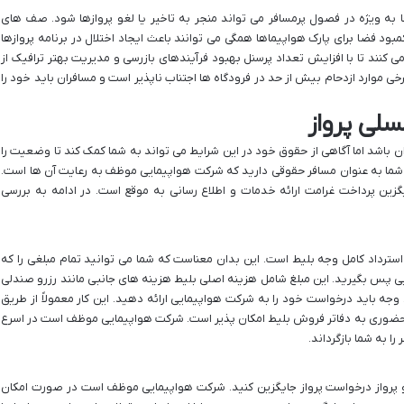
 به ویژه در فصول پرمسافر می تواند منجر به تاخیر یا لغو پروازها شود. صف های
بود فضا برای پارک هواپیماها همگی می توانند باعث ایجاد اختلال در برنامه پروازها
کنند تا با افزایش تعداد پرسنل بهبود فرآیندهای بازرسی و مدیریت بهتر ترافیک از
برخی موارد ازدحام بیش از حد در فرودگاه ها اجتناب ناپذیر است و مسافران باید خود را
لی پرواز
ان باشد اما آگاهی از حقوق خود در این شرایط می تواند به شما کمک کند تا وضعیت را
شما به عنوان مسافر حقوقی دارید که شرکت هواپیمایی موظف به رعایت آن ها است.
یگزین پرداخت غرامت ارائه خدمات و اطلاع رسانی به موقع است. در ادامه به بررسی
سترداد کامل وجه بلیط است. این بدان معناست که شما می توانید تمام مبلغی را که
یی پس بگیرید. این مبلغ شامل هزینه اصلی بلیط هزینه های جانبی مانند رزرو صندلی
 وجه باید درخواست خود را به شرکت هواپیمایی ارائه دهید. این کار معمولاً از طریق
ضوری به دفاتر فروش بلیط امکان پذیر است. شرکت هواپیمایی موظف است در اسرع
ا به شما بازگرداند.
و پرواز درخواست پرواز جایگزین کنید. شرکت هواپیمایی موظف است در صورت امکان