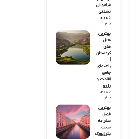
فراموش
نشدنی
2 هفته
پیش
بهترین
هتل
های
کردستان
|
راهنمای
جامع
اقامت و
رزرو
2 هفته
پیش
بهترین
فصل
سفر به
سنت
پترزبورگ