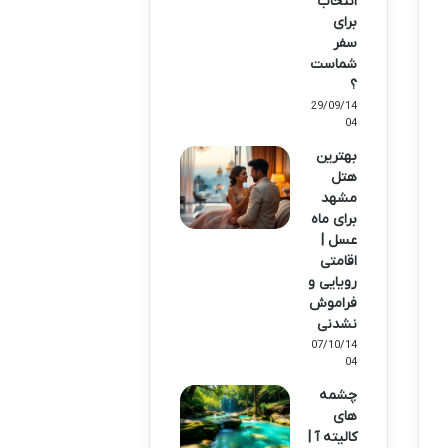
انتخاب
برای
سفر
شماست
؟
29/09/14
04
بهترین
هتل
مشهد
برای ماه
عسل |
اقامتی
رویایی و
فراموش
نشدنی
07/10/14
04
چشمه
های
کالیته آ |