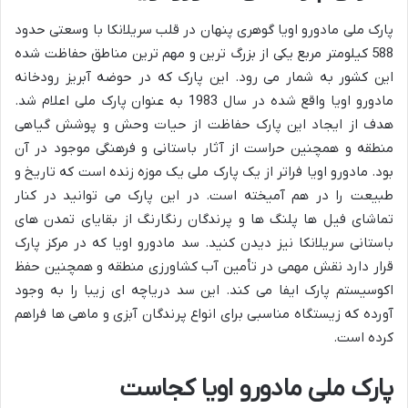
پارک ملی مادورو اویا گوهری پنهان در قلب سریلانکا با وسعتی حدود
588 کیلومتر مربع یکی از بزرگ ترین و مهم ترین مناطق حفاظت شده
این کشور به شمار می رود. این پارک که در حوضه آبریز رودخانه
مادورو اویا واقع شده در سال 1983 به عنوان پارک ملی اعلام شد.
هدف از ایجاد این پارک حفاظت از حیات وحش و پوشش گیاهی
منطقه و همچنین حراست از آثار باستانی و فرهنگی موجود در آن
بود. مادورو اویا فراتر از یک پارک ملی یک موزه زنده است که تاریخ و
طبیعت را در هم آمیخته است. در این پارک می توانید در کنار
تماشای فیل ها پلنگ ها و پرندگان رنگارنگ از بقایای تمدن های
باستانی سریلانکا نیز دیدن کنید. سد مادورو اویا که در مرکز پارک
قرار دارد نقش مهمی در تأمین آب کشاورزی منطقه و همچنین حفظ
اکوسیستم پارک ایفا می کند. این سد دریاچه ای زیبا را به وجود
آورده که زیستگاه مناسبی برای انواع پرندگان آبزی و ماهی ها فراهم
کرده است.
پارک ملی مادورو اویا کجاست