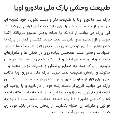
طبیعت وحشی پارک ملی مادورو اویا
پارک ملی مادورو اویا با طبیعت بکر و دست نخورده خود تجربه ای
بی نظیر از طبیعت وحشی را برای بازدیدکنندگان فراهم می کند. در
این پارک می توانید از نزدیک با حیات وحش متنوع سریلانکا آشنا
شوید و از زیبایی های طبیعت لذت ببرید. گشت و گذار در پارک با
خودروهای سافاری فرصتی عالی برای دیدن فیل ها پلنگ ها و سایر
حیوانات وحشی است. همچنین پیاده روی در جنگل ها و علفزارهای
پارک تجربه ای هیجان انگیز و فراموش نشدنی خواهد بود. در طول
بازدید از پارک حتماً به صدای پرندگان و حشرات گوش دهید و از
سکوت و آرامش طبیعت لذت ببرید. پارک ملی مادورو اویا مکانی
عالی برای فرار از شلوغی شهر و غرق شدن در طبیعت است. در این
پارک می توانید انرژی از دست رفته خود را بازیابید و با روحیه ای
تازه به زندگی روزمره بازگردید. با این حال باید به یاد داشته باشید
که پارک ملی مادورو اویا یک منطقه حفاظت شده است و باید به
قوانین و مقررات آن احترام بگذارید. از ریختن زباله در پارک خودداری
کنید و به حیات وحش آسیب نرسانید.