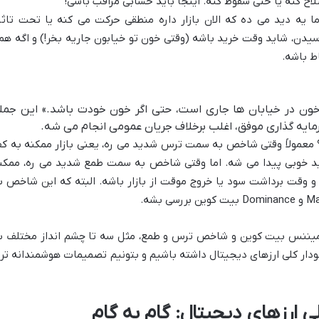
لاح کنه یا حتی سقوط کنه. اینجا باید حسابی مراقب باشی!
 یه دید می ده که الان بازار داره منطقی حرکت می کنه یا تحت تاثی
دن، شاید وقت خرید باشه (وقتی خون تو خیابون جاریه بخر!) و اگه هم
ط باشه.
 خون در خیابان ها جاری است، حتی اگر خون خودت باشد.» این جمل
ایه گذاری موفق، اغلب برخلاف جریان عمومی انجام می شه.
معمولاً وقتی شاخص به سمت ترس شدید می ره، یعنی بازار ممکنه به ک
 خوبی پیدا می شه. اما وقتی شاخص به سمت طمع شدید می ره، ممکن
 وقت برداشت سود یا خروج موقت از بازار باشه. البته که این شاخص ب
ه ستون اصلی، یعنی Market Cap، دامیننس بیت کوین و شاخص ترس و طمع، مثل سه تا چشم انداز مختلف 
تا یه تصویر ۳۶۰ درجه از نمودار کلی ارزهای دیجیتال داشته باشیم و بتونیم تصمیمات هوشمندانه ت
ی ارزهای دیجیتال: گام به گام