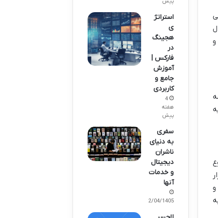
پیش
ی
استراتژ
ی
ل
هجینگ
و
در
فارکس |
آموزش
جامع و
کاربردی
ه
4
هفته
ه
پیش
سفری
به دنیای
ناشران
دیجیتال
نوع
و خدمات
ر
آنها
و
ه
02/04/1405
لاچسی