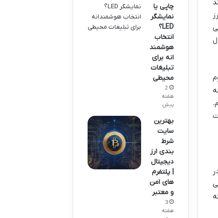
د
چاپی یا
ز
نمایشگر
LED؟
ی
انتخاب
ل
هوشمند
انه برای
تبلیغات
م
محیطی
2
ه
هفته
.
پیش
ت
بهترین
سایت
شرط
بندی ارز
دیجیتال
ر
| پلتفرم
های امن
ی
و معتبر
ه
3
هفته