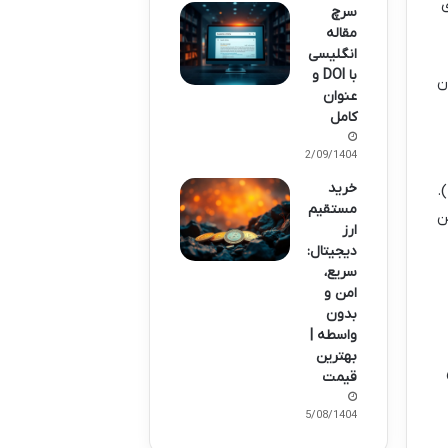
سرچ
مقاله
انگلیسی
با DOI و
ن
عنوان
کامل
12/09/1404
خرید
سومین ستون اصلی، یه چیزیه که بیشتر به روانشناسی بازار مربوط می شه: شاخص ترس و طمع (Fear & Greed Index).
مستقیم
ن
ارز
دیجیتال:
سریع،
امن و
بدون
واسطه |
بهترین
قیمت
25/08/1404