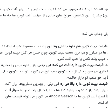
لعاده مهمه که بهمون می گه قدرت بیت کوین در برابر آلت کوین ه
ن) چقدره. این شاخص، سرنخ های جالبی از حرکت آلت کوین ها به ما م
لی جذاب می شه:
قیمت بیت کوین هم داره بالا می ره:
این وضعیت معمولاً نشونه اینه که
ین ها در میارن و می برن سمت بیت کوین، چون حس می کنن بیت کوین ام
ا خیلی رشد نکنن یا حتی افت کنن.
ما قیمت بیت کوین داره افت می کنه:
این یعنی بازار داره ترس رو تجربه
ا خارج می شن و حتی از بیت کوین هم خارج می شن یا تو بیت کوین باقی
 یه جو منفی تو بازار حاکمه.
مت بیت کوین داره بالا می ره:
این یکی از بهترین سناریوها برای آلت
ای رشد باز کرده و سرمایه گذارها حالا با خیال راحت تر به سراغ آلت
کوین ها می رن. به این وضعیت معمولاً فصل آلت کوین ها یا Altcoin Season می گن و می تونه فرصت های
د کنه.