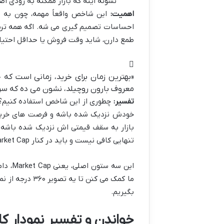
نشونه اینه که بازار ممکنه به زودی اص
اهمیت:
این شاخص واقعاً مهمه، چون به ما
احساسات تصمیم گیری می شه. اگه همه ترسی
طمع دارن، شاید وقت فروش یا حداقل احتیا
«بهترین زمان برای خرید، زمانی است که
معروف بارون روچیلد، نشون می ده که سرم
تفسیر:
چطوری از این شاخص استفاده کنیم؟ 
خودش نزدیک شده باشه و فرصت های خرید
بازار به سقف قیمتی اش نزدیک شده باشه و
تنهایی کافی نیست و باید در کنار Market Cap و Dominance بیت کوین بررسی بشه.
این س
ما کمک می کنن 
بگیریم.
خواندن و تفسیر نمودار کل