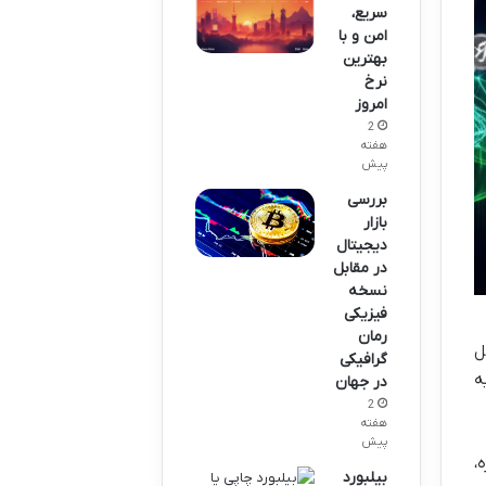
سریع،
امن و با
بهترین
نرخ
امروز
2
هفته
پیش
بررسی
بازار
دیجیتال
در مقابل
نسخه
فیزیکی
رمان
ل
گرافیکی
ه
در جهان
2
هفته
پیش
،
بیلبورد