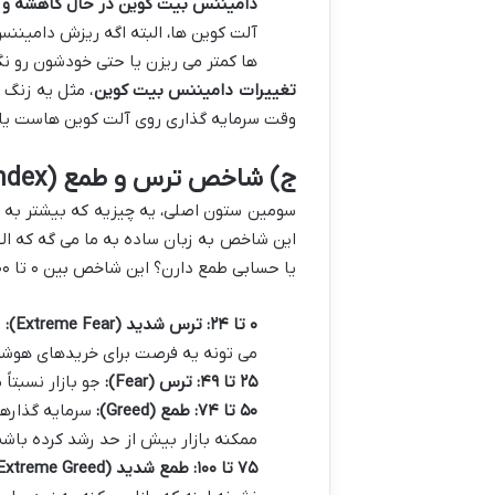
دامیننس بیت کوین در حال کاهشه و ق
آلت کوین ها، البته اگه ریزش دامینن
ها کمتر می ریزن یا حتی خودشون رو نگ
تغییرات دامیننس بیت کوین
، مثل یه زنگ 
وقت سرمایه گذاری روی آلت کوین هاست یا ب
ج) شاخص ترس و طمع (Fear & Greed Index)
این شاخص به زبان ساده به ما می گه که الا
یا حسابی طمع دارن؟ این شاخص بین ۰ تا ۱۰۰ حرکت می کنه.
۰ تا ۲۴: ترس شدید (Extreme Fear):
ی
می تونه یه فرصت برای خریدهای هوشمند
۲۵ تا ۴۹: ترس (Fear):
جو بازار نسبتاً
۵۰ تا ۷۴: طمع (Greed):
سرمایه گذارها
ممکنه بازار بیش از حد رشد کرده باشه
۷۵ تا ۱۰۰: طمع شدید (Extreme Greed):