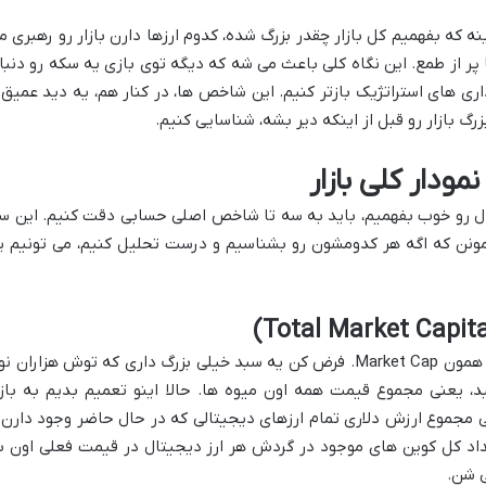
نه که بفهمیم کل بازار چقدر بزرگ شده، کدوم ارزها دارن بازار رو رهبری م
ا پر از طمع. این نگاه کلی باعث می شه که دیگه توی بازی یه سکه رو دنبا
اری های استراتژیک بازتر کنیم. این شاخص ها، در کنار هم، یه دید عمیق 
گ بازار رو قبل از اینکه دیر بشه، شناسایی کنیم.
ودار کلی بازار
یتال رو خوب بفهمیم، باید به سه تا شاخص اصلی حسابی دقت کنیم. این س
ونن که اگه هر کدومشون رو بشناسیم و درست تحلیل کنیم، می تونیم ی
خب، اول از همه بریم سراغ ارزش کل بازار یا همون Market Cap. فرض کن یه سبد خیلی بزرگ داری که توش هزاران 
 یعنی مجموع قیمت همه اون میوه ها. حالا اینو تعمیم بدیم به بازا
نی مجموع ارزش دلاری تمام ارزهای دیجیتالی که در حال حاضر وجود دارن 
اد کل کوین های موجود در گردش هر ارز دیجیتال در قیمت فعلی اون ب
ی شن.