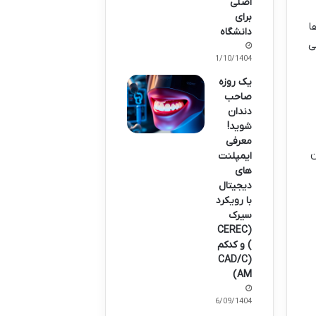
اصلی
برای
ا
دانشگاه
ی
01/10/1404
یک روزه
صاحب
دندان
شوید!
معرفی
ن
ایمپلنت
های
دیجیتال
با رویکرد
سیرک
(CEREC
) و کدکم
(CAD/C
AM)
16/09/1404