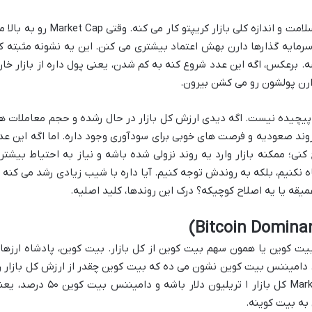
Market Cap مثل یه دماسنج برای سلامت و اندازه کلی بازار کریپتو کار می کنه. وقتی Market Cap 
 سرمایه گذارها دارن بهش اعتماد بیشتری می کنن. این یه نشونه مثبته ک
. برعکس، اگه این عدد شروع کنه به کم شدن، یعنی پول داره از بازار خار
ارن پولشون رو می کشن بیرون.
چیده نیست. اگه دیدی ارزش کل بازار در حال رشده و حجم معاملات ه
 روند صعودیه و فرصت های خوبی برای سودآوری وجود داره. اما اگه این عد
کنی؛ ممکنه بازار وارد یه روند نزولی شده باشه و نیاز به احتیاط بیشتر
کنیم، بلکه به روندش توجه کنیم. آیا داره با شیب زیادی رشد می کنه ی
عمیقه یا یه اصلاح کوچیکه؟ درک این روندها، کلید اصلیه.
یت کوین یا همون سهم بیت کوین از کل بازار. بیت کوین، پادشاه ارزها
. دامیننس بیت کوین نشون می ده که بیت کوین چقدر از ارزش کل بازار ر
به خودش اختصاص داده. مثلاً اگه Market Cap کل بازار ۱ تریلیون دلار باشه و دامیننس بیت کوین