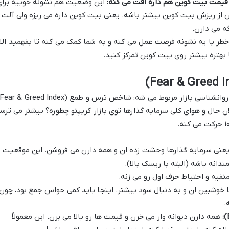
یمت بیت کوین هم داره افت می کنه:
این وضعیت هم نشونه خوبیه برای
س از ریزش بیت کوین بیشتر باشه. یعنی بیت کوین داره می ریزه ولی آلت
ه می دارن.
خطر یا یه نشونه فرصت عمل می کنه و به شما کمک می کنه تا بفهمید الا
هتره بیشتر روی بیت کوین تمرکز کنید.
ن حال و هوای کلی سرمایه گذارها توی بازار کریپتو چطوره؟ بیشتر می ترس
عنی سرمایه گذارها وحشت زده ان و همه دارن می فروشن. این موقعیت
انه باشه (البته با ریسک بالا).
 منفیه و احتیاط حرف اول رو می زنه.
 خوشبین ان و به دنبال سود بیشتر. اینجا باید کمی حواس جمع بود، چون
.
همه دارن دیوانه وار می خرن و قیمت ها رو بالا می برن. این معمولاً