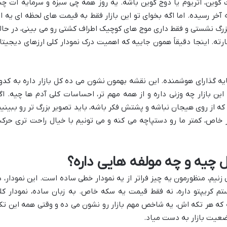
کوین، اتریوم یا دوج کوین باشه. یه روز همه چی سبزه و سرمایه ات چن
 به آخر رسیده. اما اگه بخوای تو این بازار فقط به قیمت های لحظه ای یه ار
زرگ نشستی و فقط داری موج های کوچیک اطراف کشتی رو می بینی، در حال
ارته. اینجا دقیقاً همون جاییه که اهمیت درک نمودار کلی ارزهای دیجیتا
مایه گذارای هوشمنده. این نقشه بهمون نشون می ده کل بازار داره به کدو
ن بازار چه وزنی داره و از همه مهم تر، احساسات کلی آدم ها چیه. اگ
 از روی هیجان نباشه و پشتش فکر باشه، باید تصویر بزرگ تر رو ببینیم
ز خاص، کمتر ما رو دستپاچه می کنه و می تونیم با خیال راحت تری حرک
ل چیه و چه مولفه هایی داره؟
زنیم، منظورمون یه چیز فراتر از یه نمودار خطی ساده است. این نمودار، د
ستم کریپتو داره، نه فقط قیمت یه سکه خاص. به زبان ساده، نمودار کل
ه که هر تکه اش، یه شاخص مهم بازار رو نشون می ده و وقتی همه این تک
وضعیت بازار به دست میاد.