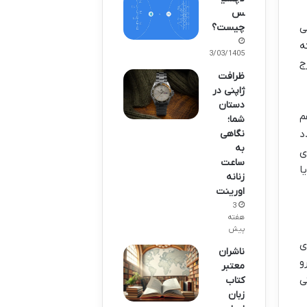
س
چیست؟
رو به بالا می
ه
13/03/1405
ج
ظرافت
ژاپنی در
دستان
م
شما؛
نگاهی
د
به
ی
ساعت
ا
زنانه
اورینت
3
هفته
پیش
ی
ناشران
و
معتبر
 ۵۰ درصد، یعنی
کتاب
زبان