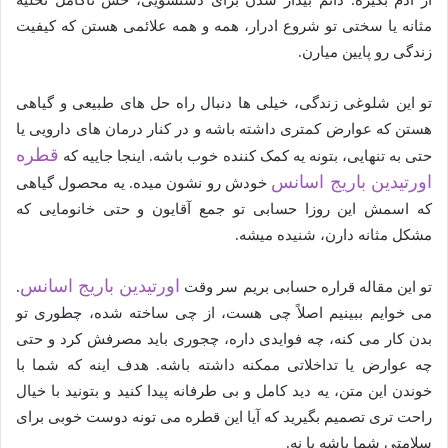
از آدم بگیره. دائم بیدار شدن برای دستشویی، حس ناکامل تخلیه
مثانه یا سختی تو شروع ادرار، همه و همه علائمی هستن که کیفیت
زندگی رو پایین میارن.
تو این شلوغی زندگی، خیلی ها دنبال راه حل های طبیعی و گیاهی
هستن که عوارض کمتری داشته باشه و در کنار درمان های دارویی یا
قطره
حتی به تنهایی، بتونه یه کمک کننده خوب باشه. اینجا جاییه که
اورتیدین باریج اسانس
خودش رو نشون میده. یه محصول گیاهی
که اسمش این روزا حسابی تو جمع آقایون و حتی خانومایی که
مشکل مثانه دارن، شنیده میشه.
اورتیدین باریج اسانس
تو این مقاله قراره حسابی بریم سر وقت
.
می خوایم ببینیم اصلاً چی هست، از چی ساخته شده، چطوری تو
بدن کار می کنه، چه فوایدی داره، چجوری باید مصرفش کرد و حتی
چه عوارض یا تداخلاتی ممکنه داشته باشه. هدف اینه که شما با
خوندن این متن، یه دید کامل و بی طرفانه پیدا کنید و بتونید با خیال
راحت تری تصمیم بگیرید که آیا این قطره می تونه دوست خوبی برای
سلامتی شما باشه یا نه.