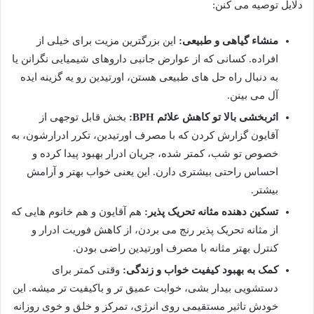
دلایل توصیه می کنن:
منشاء گیاهی و طبیعی:
این بزرگترین مزیت برای خیلی از
افراده. کسانی که از عوارض جانبی داروهای شیمیایی نگرانن یا
به دنبال راه حل های طبیعی هستن، اورتیدین رو یه گزینه ایده
آل می بینن.
اثربخشی بالا تو کاهش علائم BPH:
بخش قابل توجهی از
آقایون گزارش کردن که با مصرف اورتیدین، تکرر ادرارشون، به
خصوص تو شب، کمتر شده، جریان ادرار بهبود پیدا کرده و
احساس راحتی بیشتری دارن. این یعنی خواب بهتر و آرامش
بیشتر.
تسکین دهنده مثانه تحریک پذیر:
هم آقایون و هم خانوم هایی که
از مثانه تحریک پذیر رنج می بردن، از کاهش فوریت ادرار و
کنترل بهتر مثانه با مصرف اورتیدین راضی بودن.
کمک به بهبود کیفیت خواب و زندگی:
وقتی کمتر برای
دستشویی بیدار بشی، خوابت عمیق تر و باکیفیت تر میشه. این
خودش تاثیر مستقیمی روی انرژی، تمرکز و خلق و خوی روزانه