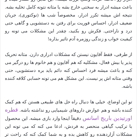
باعث میشه ادرار به سختی خارج بشه یا مثانه نتونه کامل تخلیه بشه.
نتیجه اش میشه تکرر ادرار، مخصوصاً شب ها (نوکتوری)، جریان
ضعیف ادرار، احساس فوریت برای رفتن به دستشویی و گاهی حتی
درد و ناراحتی. فکرش رو بکنید، چقدر این مشکلات می تونه رو
کیفیت خواب و زندگی روزمره آدم تاثیر بذاره!
از طرفی، فقط آقایون نیستن که مشکلات ادراری دارن. مثانه تحریک
پذیر یا بیش فعال، مشکلیه که هم آقایون و هم خانوم ها رو درگیر می
کنه و باعث میشه فرد احساس کنه دائم باید بره دستشویی، حتی
وقتی مثانه اش پر نیست. این مشکل هم می تونه حسابی کلافه کننده
باشه.
تو این اوضاع، خیلی ها دنبال راه حل های طبیعی هستن که هم کمک
قطره
کننده باشه و هم عوارض داروهای شیمیایی رو نداشته باشه.
اورتیدین باریج اسانس
دقیقاً اینجا وارد بازی میشه. این محصول
با ترکیب گیاهی منحصر به فردش، ادعا می کنه که می تونه این
مشکلات آزاردهنده رو کاهش بده و به شما کمک کنه که راحت تر