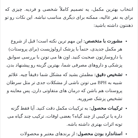
انتخاب بهترین مکمل، یه تصمیم کاملاً شخصی و فردیه. چیزی که
برای یه نفر عالیه، ممکنه برای دیگری مناسب نباشه. این نکات رو تو
ذهنتون داشته باشید:
مشورت با متخصص:
این مهم ترین نکته است! قبل از شروع
هر مکمل جدیدی، حتماً با پزشک ارولوژیست (برای پروستات)
یا داروسازتون صحبت کنید. اون ها می تونن با بررسی سوابق
پزشکی و داروهای مصرفی شما، بهترین گزینه رو پیشنهاد بدن.
تشخیص دقیق:
مطمئن بشید که مشکل شما دقیقاً چیه. علائم
شبیه به BPH می تونن ناشی از مشکلات جدی تر مثل سرطان
پروستات هم باشن که درمان های متفاوتی دارن. پس معاینه و
تشخیص پزشک ضروریه.
ترکیبات محصول:
به ترکیبات مکمل دقت کنید. آیا فقط گزنه
داره یا ترکیبی از چند گیاه؟ بعضی اوقات، ترکیب چند گیاه می
تونه اثرات بهتری داشته باشه.
استاندارد بودن محصول:
از برندهای معتبر و محصولات