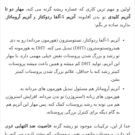
اولین و مهم ترین کاری که عصاره ریشه گزنه می کنه،
مهار دو تا
آنزیم کلیدی
تو بدن آقایونه:
آنزیم 5-آلفا ردوکتاز
و
آنزیم آروماتاز
.
بذارید ساده تر بگم:
آنزیم 5-آلفا ردوکتاز، تستوسترون (هورمون مردانه) رو به دی
هیدروتستوسترون (DHT) تبدیل می کنه. DHT یه هورمونه که
تو رشد و بزرگ شدن پروستات نقش خیلی مهمی داره. با مهار
این آنزیم، تولید DHT کم میشه و همین باعث میشه پروستات
کمتر رشد کنه یا حداقل، علائم بزرگ شدن پروستات کمتر
بشن.
آنزیم آروماتاز هم مسئول تبدیل هورمون های مردانه به
هورمون های زنانه (استروژن) تو بدن مردانه. افزایش استروژن
هم می تونه به رشد پروستات کمک کنه. پس مهار این آنزیم هم
یه گام دیگه برای کنترل بزرگی پروستاته.
جدا از این، ترکیبات موجود تو ریشه گزنه
خاصیت ضد التهابی
قوی
ای دارن. پروستات ملتهب، یعنی پروستاتی که بیشتر اذیت می کنه. با