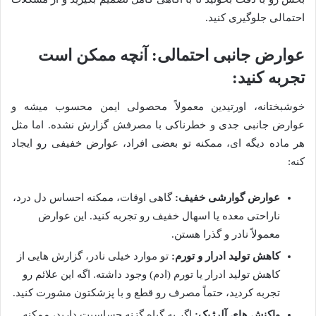
احتمالی جلوگیری کنید.
عوارض جانبی احتمالی: آنچه ممکن است
تجربه کنید:
خوشبختانه، اورتیدین معمولاً محصولی ایمن محسوب میشه و
عوارض جانبی جدی و خطرناکی با مصرفش گزارش نشده. اما مثل
هر ماده دیگه ای، ممکنه تو بعضی افراد، عوارض خفیفی رو ایجاد
کنه:
عوارض گوارشی خفیف:
گاهی اوقات، ممکنه احساس دل درد،
ناراحتی معده یا اسهال خفیف رو تجربه کنید. این عوارض
معمولاً نادر و گذرا هستن.
کاهش تولید ادرار و تورم:
تو موارد خیلی نادر، گزارش هایی از
کاهش تولید ادرار یا تورم (ادم) وجود داشته. اگه این علائم رو
تجربه کردید، حتماً مصرف رو قطع و با پزشکتون مشورت کنید.
واکنش های آلرژیک:
اگر به گیاه گزنه حساسیت دارید، ممکنه