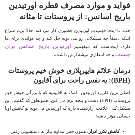
فواید و موارد مصرف قطره اورتیدین
باریج اسانس: از پروستات تا مثانه
خب، تا اینجا فهمیدیم اورتیدین چطوری کار می کنه. حالا بریم سراغ
اینکه دقیقاً چه مشکلاتی رو می تونه حل کنه و چه فوایدی برای ما
اورتیدین باریج اسانس برای
داره. اینجاست که میفهمیم
چیست
و چه انتظاری میشه ازش داشت.
درمان علائم هایپرپلازی خوش خیم پروستات
(BPH): یه نفس راحت برای آقایون
اصلی ترین کاربرد اورتیدین، کمک به آقایونیه که با بزرگی خوش خیم
پروستات (BPH) دست و پنجه نرم می کنن. همونطور که گفتیم، این
مشکل کلی علامت آزاردهنده داره که اورتیدین می تونه تو کاهش اونا
حسابی مؤثر باشه:
کاهش تکرر ادرار:
همون حس مداوم نیاز به دستشویی رفتن