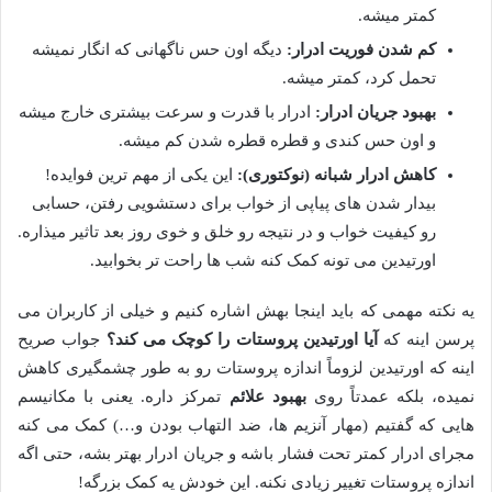
کمتر میشه.
کم شدن فوریت ادرار:
دیگه اون حس ناگهانی که انگار نمیشه
تحمل کرد، کمتر میشه.
بهبود جریان ادرار:
ادرار با قدرت و سرعت بیشتری خارج میشه
و اون حس کندی و قطره قطره شدن کم میشه.
کاهش ادرار شبانه (نوکتوری):
این یکی از مهم ترین فوایده!
بیدار شدن های پیاپی از خواب برای دستشویی رفتن، حسابی
رو کیفیت خواب و در نتیجه رو خلق و خوی روز بعد تاثیر میذاره.
اورتیدین می تونه کمک کنه شب ها راحت تر بخوابید.
یه نکته مهمی که باید اینجا بهش اشاره کنیم و خیلی از کاربران می
پرسن اینه که
آیا اورتیدین پروستات را کوچک می کند؟
جواب صریح
اینه که اورتیدین لزوماً اندازه پروستات رو به طور چشمگیری کاهش
نمیده، بلکه عمدتاً روی
بهبود علائم
تمرکز داره. یعنی با مکانیسم
هایی که گفتیم (مهار آنزیم ها، ضد التهاب بودن و…) کمک می کنه
مجرای ادرار کمتر تحت فشار باشه و جریان ادرار بهتر بشه، حتی اگه
اندازه پروستات تغییر زیادی نکنه. این خودش یه کمک بزرگه!