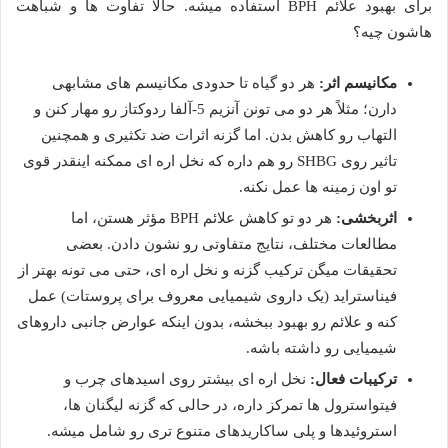
برای بهبود علائم BPH استفاده میشه. حالا تفاوت ها و شباهت
هاشون چیه؟
مکانیسم اثر:
هر دو گیاه تا حدودی مکانیسم های مشابهی
دارن؛ مثلاً هر دو می تونن آنزیم 5-آلفا ردوکتاز رو مهار کنن و
التهاب رو کاهش بدن. اما گزنه اثرات ضد تکثیری و همچنین
تاثیر روی SHBG رو هم داره که نخل اره ای ممکنه اینقدر قوی
تو اون زمینه ها عمل نکنه.
اثربخشی:
هر دو تو کاهش علائم BPH مؤثر هستن، اما
مطالعات مختلف، نتایج متفاوتی رو نشون دادن. بعضی
تحقیقات میگن ترکیب گزنه و نخل اره ای، حتی می تونه بهتر از
فیناستراید (یک داروی شیمیایی معروف برای پروستات) عمل
کنه و علائم رو بهبود ببخشه، بدون اینکه عوارض جانبی داروهای
شیمیایی رو داشته باشه.
ترکیبات فعال:
نخل اره ای بیشتر روی اسیدهای چرب و
فیتواسترول ها تمرکز داره، در حالی که گزنه لیگنان ها،
استروئیدها و پلی ساکاریدهای متنوع تری رو شامل میشه.