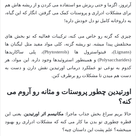
آرتروز، اگزما و حتی ریزش مو استفاده می کردن و از ریشه هاش هم
برای مشکلات ادراری و پروستات کمک می گرفتن. انگار که این گیاه،
یه داروخانه کامل تو دل خودش داره!
چیزی که گزنه رو خاص می کنه، ترکیبات فعالیه که تو بخش های
مختلفش پیدا میشه. تو ریشه گزنه، کلی مواد مفید مثل لیگنان ها
(Lignans)، فیتواسترول ها (Phytosterols)، پلی ساکاریدها
(Polysaccharides) و همینطور استروئیدها وجود داره. این مواد، هر
کدوم به نوعی تو عملکرد درمانی اورتیدین نقش دارن و دست به
دست هم میدن تا مشکلات رو برطرف کنن.
اورتیدین چطور پروستات و مثانه رو آروم می
کنه؟
حالا بریم سراغ بخش جذاب ماجرا:
مکانیسم اثر اورتیدین
. یعنی این
قطره چطوری تو بدن ما کار می کنه که مشکلات ادراری رو بهبود
میبخشه؟ علم پشت این داستان چیه؟