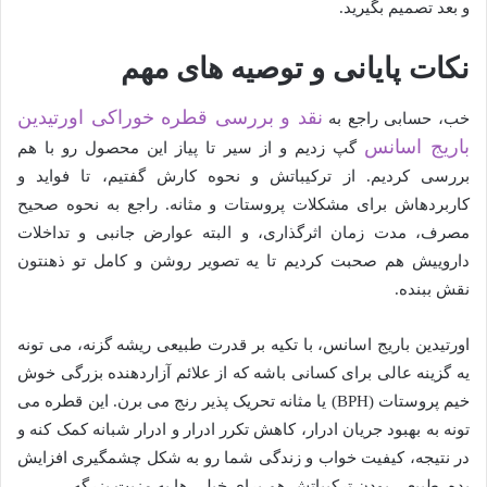
و بعد تصمیم بگیرید.
نکات پایانی و توصیه های مهم
نقد و بررسی قطره خوراکی اورتیدین
خب، حسابی راجع به
باریج اسانس
گپ زدیم و از سیر تا پیاز این محصول رو با هم
بررسی کردیم. از ترکیباتش و نحوه کارش گفتیم، تا فواید و
کاربردهاش برای مشکلات پروستات و مثانه. راجع به نحوه صحیح
مصرف، مدت زمان اثرگذاری، و البته عوارض جانبی و تداخلات
داروییش هم صحبت کردیم تا یه تصویر روشن و کامل تو ذهنتون
نقش ببنده.
اورتیدین باریج اسانس، با تکیه بر قدرت طبیعی ریشه گزنه، می تونه
یه گزینه عالی برای کسانی باشه که از علائم آزاردهنده بزرگی خوش
خیم پروستات (BPH) یا مثانه تحریک پذیر رنج می برن. این قطره می
تونه به بهبود جریان ادرار، کاهش تکرر ادرار و ادرار شبانه کمک کنه و
در نتیجه، کیفیت خواب و زندگی شما رو به شکل چشمگیری افزایش
بده. طبیعی بودن ترکیباتش هم برای خیلی ها یه مزیت بزرگه.