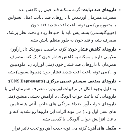
داروهای ضد دیابت:
گزنه ممکنه قند خون رو کاهش بده.
مصرف همزمان اورتیدین با داروهای ضد دیابت (مثل انسولین
یا متفورمین) می تونه باعث افت شدید قند خون
(هیپوگلیسمی) بشه. پس باید با احتیاط زیاد و تحت نظر پزشک
مصرف بشه و قند خون به طور منظم پایش بشه.
داروهای کاهش فشار خون:
گزنه خاصیت دیورتیک (ادرارآور)
ملایمی داره و ممکنه به کاهش فشار خون کمک کنه. مصرف
همزمان با داروهای ضد فشار خون (مثل لوزارتان، آملودیپین
و…) می تونه باعث افت شدید فشار خون (هیپوتانسیون) بشه.
داروهای مضعف سیستم عصبی مرکزی (CNS Depressants):
به دلیل وجود الکل در ترکیبات اورتیدین، مصرف همزمان اون با
داروهایی که باعث خواب آلودگی یا آرامش بخشی میشن (مثل
داروهای خواب آور، ضدافسردگی های خاص، آنتی هیستامین
های نسل اول و…) می تونه اثرات این داروها رو تشدید کنه و
باعث افزایش خواب آلودگی یا گیجی بشه.
مکمل های آهن:
گزنه می تونه جذب آهن رو تحت تاثیر قرار