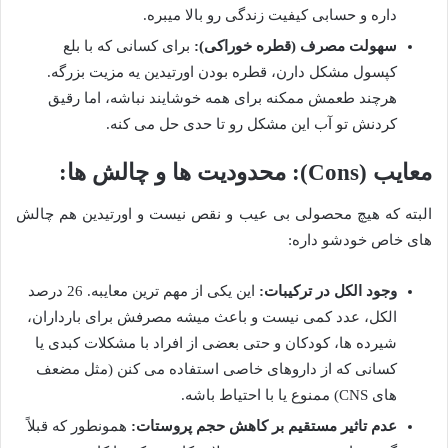
داره و حسابی کیفیت زندگی رو بالا میبره.
سهولت مصرف (قطره خوراکی):
برای کسانی که با بلع
کپسول مشکل دارن، قطره بودن اورتیدین یه مزیت بزرگه.
هرچند طعمش ممکنه برای همه خوشایند نباشه، اما رقیق
کردنش تو آب این مشکل رو تا حدی حل می کنه.
معایب (Cons): محدودیت ها و چالش ها:
البته که هیچ محصولی بی عیب و نقص نیست و اورتیدین هم چالش
های خاص خودشو داره:
وجود الکل در ترکیبات:
این یکی از مهم ترین معایبه. 26 درصد
الکل، عدد کمی نیست و باعث میشه مصرفش برای بارداران،
شیرده ها، کودکان و حتی بعضی از افراد با مشکلات کبدی یا
کسانی که از داروهای خاصی استفاده می کنن (مثل مضعف
های CNS) ممنوع یا با احتیاط باشه.
عدم تاثیر مستقیم بر کاهش حجم پروستات:
همونطور که قبلاً