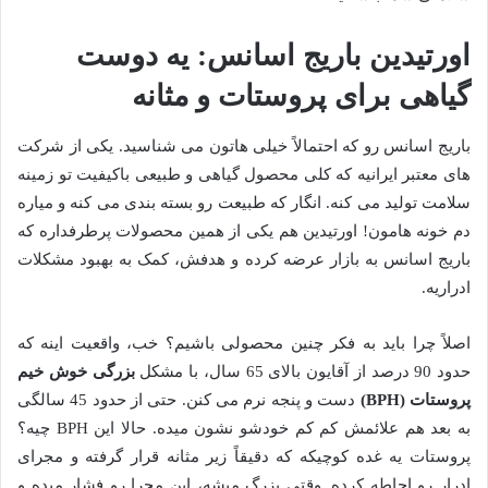
اورتیدین باریج اسانس: یه دوست
گیاهی برای پروستات و مثانه
باریج اسانس رو که احتمالاً خیلی هاتون می شناسید. یکی از شرکت
های معتبر ایرانیه که کلی محصول گیاهی و طبیعی باکیفیت تو زمینه
سلامت تولید می کنه. انگار که طبیعت رو بسته بندی می کنه و میاره
دم خونه هامون! اورتیدین هم یکی از همین محصولات پرطرفداره که
باریج اسانس به بازار عرضه کرده و هدفش، کمک به بهبود مشکلات
ادراریه.
اصلاً چرا باید به فکر چنین محصولی باشیم؟ خب، واقعیت اینه که
حدود 90 درصد از آقایون بالای 65 سال، با مشکل
بزرگی خوش خیم
پروستات (BPH)
دست و پنجه نرم می کنن. حتی از حدود 45 سالگی
به بعد هم علائمش کم کم خودشو نشون میده. حالا این BPH چیه؟
پروستات یه غده کوچیکه که دقیقاً زیر مثانه قرار گرفته و مجرای
ادرار رو احاطه کرده. وقتی بزرگ میشه، این مجرا رو فشار میده و