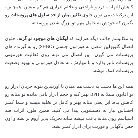
کاهش التهاب، درد و ناراحتی و علائم ادراری هم کم میشن. همچنین،
این ترکیبات می تونن جلوی
تکثیر بیش از حد سلول های پروستات
رو
بگیرن که خودش یه عامل مهم تو بزرگ شدن پروستاته.
یه مکانیسم جالب دیگه هم اینه که
لیگنان های موجود تو گزنه
، جلوی
اتصال گلوبولین متصل به هورمون جنسی (SHBG) رو به گیرنده های
پروستات می گیرن. این اتصال می تونه روی فعالیت هورمونی
پروستات تاثیر بذاره و با مهارش، به تعادل هورمونی و بهبود وضعیت
پروستات کمک میشه.
همه این ها دست به دست هم میدن تا اورتیدین بتونه جریان ادرار رو
تو آقایون مبتلا به BPH بهتر کنه و حجم ادرار باقی مانده تو مثانه رو
کاهش بده. این یعنی مثانه بهتر و کامل تر تخلیه میشه و شما کمتر
احساس نیاز به دستشویی پیدا می کنید. همین طور، اثرات ضد
اسپاسم روی مثانه باعث میشه مثانه تحریک پذیر آروم تر بشه و اون
حس ناگهانی و فوریت برای ادرار کمتر بشه.