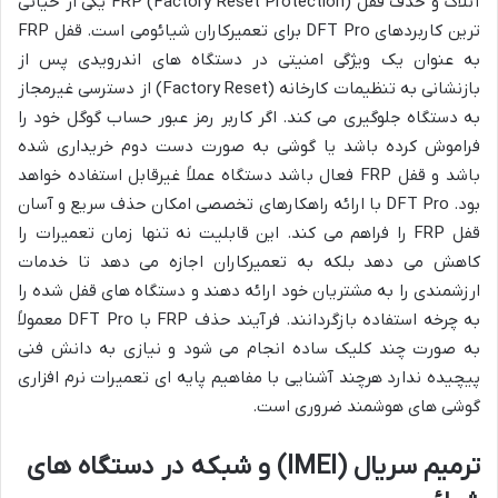
آنلاک و حذف قفل FRP (Factory Reset Protection) یکی از حیاتی
ترین کاربردهای DFT Pro برای تعمیرکاران شیائومی است. قفل FRP
به عنوان یک ویژگی امنیتی در دستگاه های اندرویدی پس از
بازنشانی به تنظیمات کارخانه (Factory Reset) از دسترسی غیرمجاز
به دستگاه جلوگیری می کند. اگر کاربر رمز عبور حساب گوگل خود را
فراموش کرده باشد یا گوشی به صورت دست دوم خریداری شده
باشد و قفل FRP فعال باشد دستگاه عملاً غیرقابل استفاده خواهد
بود. DFT Pro با ارائه راهکارهای تخصصی امکان حذف سریع و آسان
قفل FRP را فراهم می کند. این قابلیت نه تنها زمان تعمیرات را
کاهش می دهد بلکه به تعمیرکاران اجازه می دهد تا خدمات
ارزشمندی را به مشتریان خود ارائه دهند و دستگاه های قفل شده را
به چرخه استفاده بازگردانند. فرآیند حذف FRP با DFT Pro معمولاً
به صورت چند کلیک ساده انجام می شود و نیازی به دانش فنی
پیچیده ندارد هرچند آشنایی با مفاهیم پایه ای تعمیرات نرم افزاری
گوشی های هوشمند ضروری است.
ترمیم سریال (IMEI) و شبکه در دستگاه های