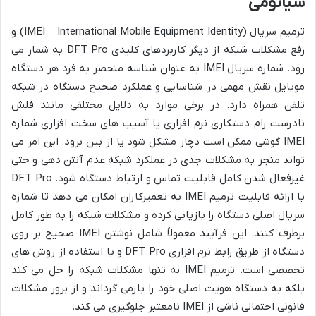
شیائومی
ترمیم سریال (IMEI – International Mobile Equipment Identity) و
رفع مشکلات شبکه از دیگر کاربردهای کلیدی DFT Pro به شمار می
رود. شماره سریال IMEI به عنوان شناسه منحصر به فرد هر دستگاه
موبایل نقش مهمی در شناسایی و عملکرد صحیح دستگاه در شبکه
تلفن همراه دارد. در برخی موارد به دلایل مختلفی مانند فلش
نادرست رام دستکاری نرم افزاری یا آسیب های سخت افزاری شماره
IMEI گوشی ممکن است دچار مشکل شود یا از بین برود. این امر می
تواند منجر به مشکلات جدی در عملکرد شبکه عدم آنتن دهی و حتی
غیرفعال شدن کامل قابلیت تماس و ارتباط دستگاه شود. DFT Pro
با ارائه قابلیت ترمیم IMEI به تعمیرکاران امکان می دهد تا شماره
سریال اصلی دستگاه را بازیابی کرده و مشکلات شبکه را به طور کامل
برطرف کنند. این فرآیند معمولاً شامل نوشتن IMEI صحیح بر روی
دستگاه از طریق رابط نرم افزاری DFT Pro و با استفاده از روش های
تخصصی است. ترمیم IMEI نه تنها مشکلات شبکه را حل می کند
بلکه به دستگاه هویت اصلی خود را بازمی گرداند و از بروز مشکلات
قانونی احتمالی ناشی از IMEI نامعتبر جلوگیری می کند.