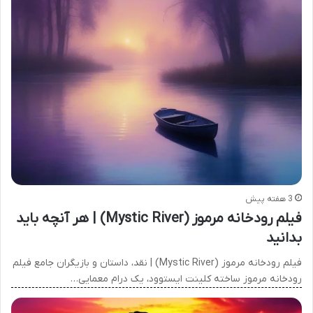
3 هفته پیش
فیلم رودخانه مرموز (Mystic River) | هر آنچه باید
بدانید
فیلم رودخانه مرموز (Mystic River) | نقد، داستان و بازیگران جامع فیلم
رودخانه مرموز ساخته کلینت ایستوود، یک درام معمایی…