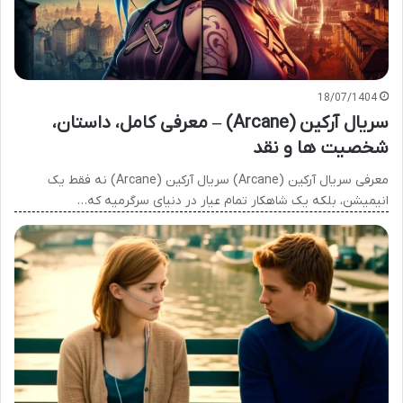
18/07/1404
سریال آرکین (Arcane) – معرفی کامل، داستان،
شخصیت ها و نقد
معرفی سریال آرکین (Arcane) سریال آرکین (Arcane) نه فقط یک
انیمیشن، بلکه یک شاهکار تمام عیار در دنیای سرگرمیه که…