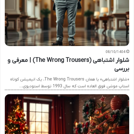
08/10/1404
شلوار اشتباهی (The Wrong Trousers) | معرفی و
بررسی
«شلوار اشتباهی» یا همان The Wrong Trousers، یک انیمیشن کوتاه
استاپ موشن فوق العاده است که سال 1993 توسط استودیوی…