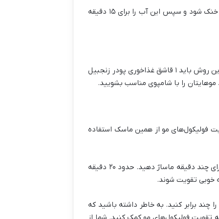
در این روش باید چند برگ رزماری را در یک ظرف آب جوش بریزید و درب ظرف را روی آن قرار دهید. صبر کنید تا آب خنک شود و سپس این آب را برای ۱۵ دقیقه
اگر به دنبال معجون رشد سریع مو در یک هفته هستید، بهتر است ترکیب زنجبیل و روغن جوجوبا را امتحان کنید. در این روش باید ۱ قاشق غذاخوری پودر زنجبیل
ویت فولیکول‌های مو از همین ماسک استفاده
در این روش باید یک عدد تخم مرغ را با مقدار کمی روغن زیتون ترکیب کنید و این ماسک را روی پوست سر بمالید و برای چند دقیقه ماساژ دهید. حدود ۲۰ دقیقه
به خوبی تقویت شوند.
 چند برابر کنید. به خاطر داشته باشید که
ه تقویت فولیکول‌های مو کمک کنید. شما از