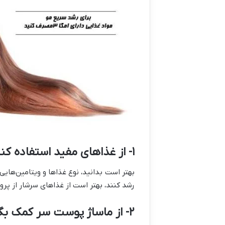
۱- از غذاهای مفید استفاده کنید
بهتر است بدانید، نوع غذاها و ویتامین‌های
رشد کنند، بهتر است از غذاهای سرشار از پروتئین، ویتامین B5، بیوتین، ویتامین C، ویتامین D، رو
۲- از ماساژ پوست سر کمک بگیرید