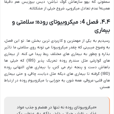
سمفونی که یهو سازهاش کوک نباشن؛ دیس بیوزیس هم دقیقاً
همینه! عدم تعادل میکروبی، شروع خیلی از مشکلاته.
۴.۴. فصل 4: میکروبیوتای روده؛ سلامتی و
بیماری
رسیدیم به یکی از مهمترین و کاربردی ترین بخش ها. تو این فصل،
به وضوح میبینی که چقدر میکروبیوتا می تونه روی سلامتی ما تاثیر
بذاره و چطور به بیماری های مختلف ربط پیدا می کنه. از بیماری
های گوارشی مثل سندرم روده تحریک پذیر (IBS) که خیلی ها
باهاش دست و پنجه نرم می کنن، یا بیماری های التهابی روده
(IBD) گرفته تا بیماری های دیگه مثل دیابت، چاقی، و حتی بیماری
های قلبی-عروقی، همه شون یه جورایی با میکروبیوم روده در ارتباط
هستن.
«میکروبیوتای روده نه تنها در هضم و جذب مواد
غذایی نقش حیاتی دارد، بلکه به عنوان یک