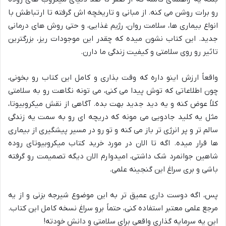
رو برات روشن می کنه. از مبانی و تاریخچه اش گرفته تا ارتباطش با
انواع بیماری ها، سلامت روان، رژیم غذایی، و حتی روش های درمانی
جدید. این کتاب نشون میده که چقدر این موجودات ریز، بزرگترین
تاثیر رو روی سلامتی و کیفیت زندگی ما دارن.
واقعاً ارزش اینو داره که وقت بذاری و کامل این کتاب رو بخونی،
چون اطلاعاتی که توش پیدا می کنی، می تونه نگاهت رو به سلامتی
کلاً عوض کنه و یه دید جدید بهت بده. آگاهی از نقش میکروبیوتا،
مثل یه کلید جادویی می مونه که دریچه ای رو به سمت یه زندگی
سالم تر و پر انرژی تر باز می کنه و تو رو در مسیر پیشگیری از بیماری
ها قرار میده. اگه تا الان در مورد خرید کتاب میکروبیوتای روده
شاهین جوانمرد شک داشتی، امیدوارم الان دیگه تصمیمت رو گرفته
باشی و بری سراغ این گنجینه علمی.
پس، اگه دوست داری عمیق تر به این موضوع شیرجه بزنی و از یه
مرجع علمی معتبر استفاده کنی، حتماً برو سراغ نسخه کامل این کتاب.
این یه سرمایه گذاری واقعی برای سلامتی و دانش خودته!