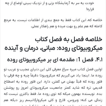
خودت یه سر به آزمایشگاه بزنی و از نزدیک ببینی اوضاع از چه
قراره!
خلاصه که، این کتاب فقط یه جمع بندی از اطلاعات نیست، یه مرجع
کامله که هم علم رو بهت میده و هم راهکار عملی.
خلاصه فصل به فصل کتاب
میکروبیوتای روده: مبانی، درمان و آینده
۴.۱. فصل 1: مقدمه ای بر میکروبیوتای روده
اولین فصل کتاب میره سراغ معرفی کلی این دنیای عجیب و غریب تو
روده ما. اینجا یاد می گیریم که میکروبیوتا دقیقاً چیه و چه فرقی با
فلور روده که قبلاً بهش می گفتن، داره. این فلور روده یه اصطلاح
قدیمی تره که شاید کمتر جامعیت میکروبیوتای امروز رو پوشش
بده. نویسنده بهمون میگه که توی روده ما، فقط باکتری نیست که
زندگی می کنه؛ ویروس، قارچ و کلی میکروارگانیسم ریز دیگه هم