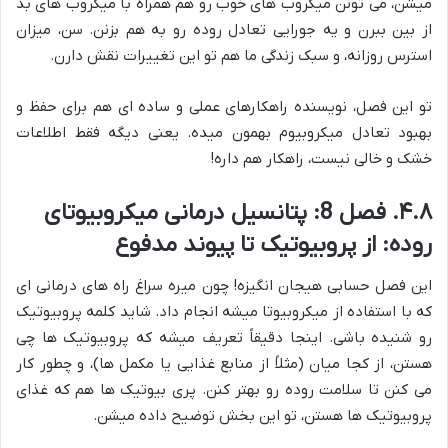
میشن، می تونن میکروب های خوب رو هم همراه با میکروب های بد
از بین ببرن و یه جورایی تعادل روده رو به هم بزنن. سن، میزان
استرس روزانه، و سبک زندگی ما هم تو این تغییرات نقش دارن.
تو این فصل، نویسنده راهکارهای عملی و ساده ای هم برای حفظ و
بهبود تعادل میکروبیوم بهمون میده. یعنی دیگه فقط اطلاعات
خشک و خالی نیست، راهکار هم داره!
۴.۸. فصل 8: پتانسیل درمانی میکروبیوتای
روده: از پروبیوتیک تا پیوند مدفوع
این فصل حسابی هیجان انگیزه! چون میره سراغ راه های درمانی ای
که با استفاده از میکروبیوتا میشه انجام داد. شاید کلمه پروبیوتیک
رو شنیده باشی. اینجا دقیقاً تعریف میشه که پروبیوتیک ها چی
هستن، از کجا میان (مثلاً از منابع غذایی یا مکمل ها)، و چطور کار
می کنن تا سلامت روده رو بهتر کنن. پری بیوتیک ها هم که غذای
پروبیوتیک ها هستن، تو این بخش توضیح داده میشن.