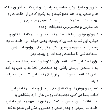
به روز و جامع بودن:
شاهین جوانمرد تو این کتاب، آخرین یافته
های علمی رو با هم جمع کرده و یه پکیج کامل از اطلاعات رو
بهت میده. یعنی خیالت راحته که هرچی می خونی، از
جدیدترین و معتبرترین تحقیقات اومده.
کاربردی بودن:
برخلاف بعضی کتاب های علمی که فقط تئوری
میگن، این کتاب حسابی کاربردیه. یعنی میگه این اطلاعات به
چه دردت میخوره و چطور میتونی تو زندگی روزمره ات ازش
استفاده کنی تا سلامت روده ات رو بهبود بدی.
برای همه:
این کتاب فقط برای دکترها و دانشجوها نیست. چه
یه دانشجوی پزشکی باشی، چه متخصص تغذیه، یا حتی یه آدم
عادی که فقط میخواد سالم تر زندگی کنه، این کتاب برات حرف
داره.
تصاویر و روش های تحقیق:
یکی از چیزای باحالی که تو این
کتاب پیدا می کنی، توضیحات روش های آزمایشگاهی و
تحقیقاتیه. این بخش ها کمک می کنن تا بفهمی چطور به این
اطلاعات رسیدن و چقدر علمی و معتبرن. مثل این میمونه که