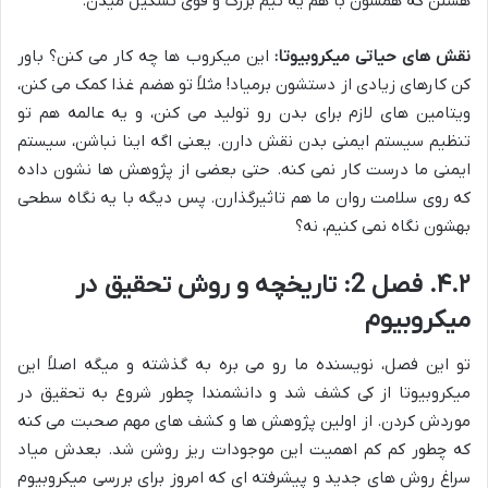
هستن که همشون با هم یه تیم بزرگ و قوی تشکیل میدن.
نقش های حیاتی میکروبیوتا:
این میکروب ها چه کار می کنن؟ باور
کن کارهای زیادی از دستشون برمیاد! مثلاً تو هضم غذا کمک می کنن،
ویتامین های لازم برای بدن رو تولید می کنن، و یه عالمه هم تو
تنظیم سیستم ایمنی بدن نقش دارن. یعنی اگه اینا نباشن، سیستم
ایمنی ما درست کار نمی کنه. حتی بعضی از پژوهش ها نشون داده
که روی سلامت روان ما هم تاثیرگذارن. پس دیگه با یه نگاه سطحی
بهشون نگاه نمی کنیم، نه؟
۴.۲. فصل 2: تاریخچه و روش تحقیق در
میکروبیوم
تو این فصل، نویسنده ما رو می بره به گذشته و میگه اصلاً این
میکروبیوتا از کی کشف شد و دانشمندا چطور شروع به تحقیق در
موردش کردن. از اولین پژوهش ها و کشف های مهم صحبت می کنه
که چطور کم کم اهمیت این موجودات ریز روشن شد. بعدش میاد
سراغ روش های جدید و پیشرفته ای که امروز برای بررسی میکروبیوم