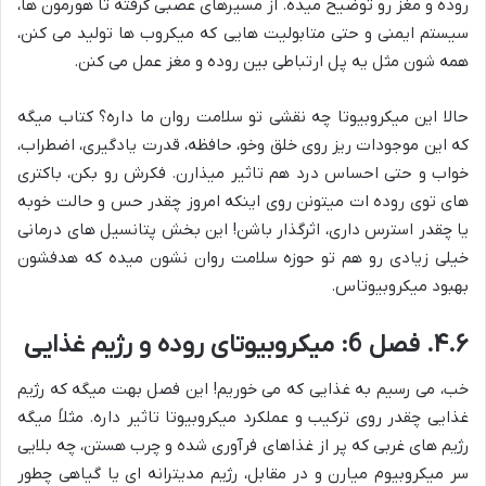
روده و مغز رو توضیح میده. از مسیرهای عصبی گرفته تا هورمون ها،
سیستم ایمنی و حتی متابولیت هایی که میکروب ها تولید می کنن،
همه شون مثل یه پل ارتباطی بین روده و مغز عمل می کنن.
حالا این میکروبیوتا چه نقشی تو سلامت روان ما داره؟ کتاب میگه
که این موجودات ریز روی خلق وخو، حافظه، قدرت یادگیری، اضطراب،
خواب و حتی احساس درد هم تاثیر میذارن. فکرش رو بکن، باکتری
های توی روده ات میتونن روی اینکه امروز چقدر حس و حالت خوبه
یا چقدر استرس داری، اثرگذار باشن! این بخش پتانسیل های درمانی
خیلی زیادی رو هم تو حوزه سلامت روان نشون میده که هدفشون
بهبود میکروبیوتاس.
۴.۶. فصل 6: میکروبیوتای روده و رژیم غذایی
خب، می رسیم به غذایی که می خوریم! این فصل بهت میگه که رژیم
غذایی چقدر روی ترکیب و عملکرد میکروبیوتا تاثیر داره. مثلاً میگه
رژیم های غربی که پر از غذاهای فرآوری شده و چرب هستن، چه بلایی
سر میکروبیوم میارن و در مقابل، رژیم مدیترانه ای یا گیاهی چطور