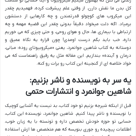
زندگی می کنن که بهشون میگیم میکروبیوتا و اینا حسابی تو سلامت
کل بدن ما نقش دارن. از وقتی علم پیشرفت کرده، فهمیدیم چقدر
این میکروب های کوچولو قدرتمندن و چه کارهایی از دستشون
برمیاد. اگه دلت میخواد دقیقاً بدونی چقدر این قضیه مهمه و چه
ارتباطی با بیماری ها، حال و هوای روحی، و حتی چیزی که می خوریم
داره، خب باید بگم درست اومدی! چون قراره یه نگاه عمیق و
دوستانه به کتاب شاهین جوانمرد، یعنی «میکروبیوتای روده: مبانی،
درمان و آینده» بندازیم. این مقاله مثل یه رفیق راهنماست که می
خواد خلاصه ای از گنجینه این کتاب رو برات رو کنه.
یه سر به نویسنده و ناشر بزنیم:
شاهین جوانمرد و انتشارات حتمی
قبل از اینکه شیرجه بزنیم تو خود کتاب، بد نیست یه آشنایی کوچیک
با نویسنده و ناشر پیدا کنیم. شاهین جوانمرد، نویسنده این کتاب،
حسابی تو حوزه خودش تخصص داره و تونسته با یه زبان خوب،
اطلاعات پیچیده رو جوری بنویسه که هم متخصص ها ازش استفاده