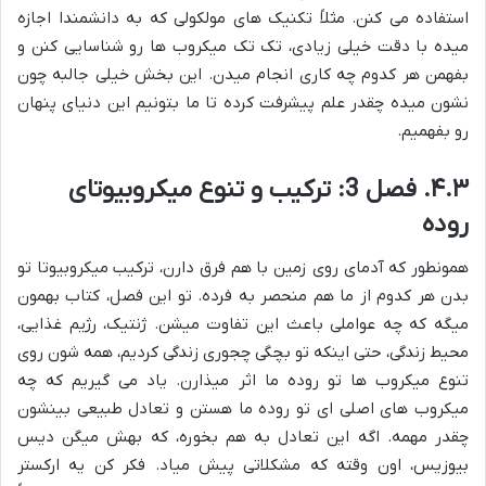
استفاده می کنن. مثلاً تکنیک های مولکولی که به دانشمندا اجازه
میده با دقت خیلی زیادی، تک تک میکروب ها رو شناسایی کنن و
بفهمن هر کدوم چه کاری انجام میدن. این بخش خیلی جالبه چون
نشون میده چقدر علم پیشرفت کرده تا ما بتونیم این دنیای پنهان
رو بفهمیم.
۴.۳. فصل 3: ترکیب و تنوع میکروبیوتای
روده
همونطور که آدمای روی زمین با هم فرق دارن، ترکیب میکروبیوتا تو
بدن هر کدوم از ما هم منحصر به فرده. تو این فصل، کتاب بهمون
میگه که چه عواملی باعث این تفاوت میشن. ژنتیک، رژیم غذایی،
محیط زندگی، حتی اینکه تو بچگی چجوری زندگی کردیم، همه شون روی
تنوع میکروب ها تو روده ما اثر میذارن. یاد می گیریم که چه
میکروب های اصلی ای تو روده ما هستن و تعادل طبیعی بینشون
چقدر مهمه. اگه این تعادل به هم بخوره، که بهش میگن دیس
بیوزیس، اون وقته که مشکلاتی پیش میاد. فکر کن یه ارکستر