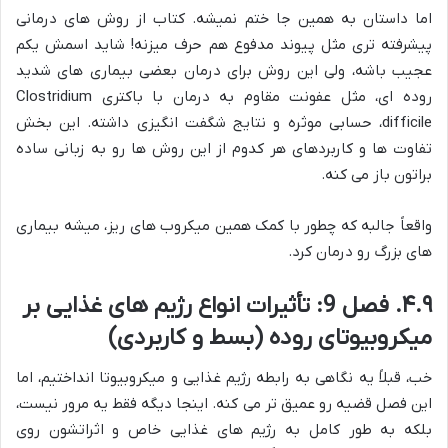
اما داستان به همین جا ختم نمیشه. کتاب از روش های درمانی
پیشرفته تری مثل پیوند مدفوع هم حرف میزنه! شاید اسمش یکم
عجیب باشه، ولی این روش برای درمان بعضی بیماری های شدید
روده ای، مثل عفونت مقاوم به درمان با باکتری
Clostridium
difficile
، حسابی موثره و نتایج شگفت انگیزی داشته. این بخش
تفاوت ها و کاربردهای هر کدوم از این روش ها رو به زبانی ساده
براتون باز می کنه.
واقعاً جالبه که چطور با کمک همین میکروب های ریز، میشه بیماری
های بزرگ رو درمان کرد.
۴.۹. فصل 9: تأثیرات انواع رژیم های غذایی بر
میکروبیوتای روده (بسط و کاربردی)
خب، قبلاً یه نگاهی به رابطه رژیم غذایی و میکروبیوتا انداختیم، اما
این فصل قضیه رو عمیق تر می کنه. اینجا دیگه فقط یه مرور نیست،
بلکه به طور کامل به رژیم های غذایی خاص و اثراتشون روی