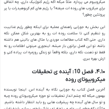
میکروبیوم می پردازه. مثلاً میگه اگه رژیم کتوژنیک داری، چه اتفاقی
برای میکروب های روده ات میفته؟ یا رژیم های کم کربوهیدرات یا پر
پروتئین چطور؟
این بخش یه جورایی راهنمای عملیه برای اینکه چطور رژیم غذاییت
رو تنظیم کنی تا سلامت روده ات رو به بهترین شکل ممکن نگه
داری. حتی اگه کتاب مطالعات موردی یا مثال های بالینی هم داشته
باشه، تو این فصل براتون باز میشه. اینجوری میتونی اطلاعات رو نه
فقط تو ذهنت نگه داری، بلکه واقعاً تو زندگی روزمره ات پیاده کنی و
ازش بهره ببری.
۴.۱۰. فصل 10: آینده ی تحقیقات
میکروبیوتای روده
آخرین فصل کتاب، یه جورایی نگاه به آینده اس. اینجا نویسنده
بهمون میگه که چشم انداز تحقیقات تو حوزه میکروبیوتای روده چیه
و تو سال های آینده چه پیشرفت هایی رو باید انتظار داشته باشیم.
مثلاً اینکه چطور این علم می تونه تو پزشکی شخصی سازی شده نقش