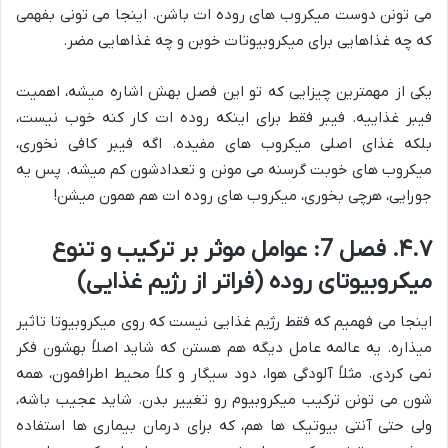
می تونن دوست میکروب های روده ات باشن. اینجا می تونی بفهمی
که چه غذاهایی برای میکروبیوتات خوبن و چه غذاهایی مضر.
یکی از مهمترین چیزایی که تو این فصل بهش اشاره میشه، اهمیت
فیبر غذاییه. فیبر فقط برای اینکه روده ات کار کنه خوب نیست،
بلکه غذای اصلی میکروب های مفیده. اگه فیبر کافی نخوری،
میکروب های خوبت گرسنه می مونن و تعدادشون کم میشه. پس یه
جورایی، هرچی بخوری، میکروب های روده ات هم همون میشن!
۴.۷. فصل 7: عوامل موثر بر ترکیب و تنوع
میکروبیوتای روده (فراتر از رژیم غذایی)
اینجا می فهمیم که فقط رژیم غذایی نیست که روی میکروبیوتا تاثیر
میذاره. یه عالمه عامل دیگه هم هستن که شاید اصلاً بهشون فکر
نمی کردی. مثلاً آلودگی هوا، دود سیگار و کلاً محیط اطرافمون، همه
شون می تونن ترکیب میکروبیوم رو تغییر بدن. شاید عجیب باشه،
ولی حتی آنتی بیوتیک ها هم، که برای درمان بیماری ها استفاده