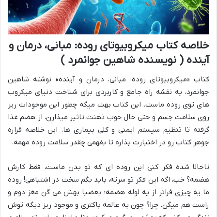
خلاصه کتاب میکروبیوتای روده: مبانی، درمان و
آینده ( نویسنده شاهین جوانمرد )
کتاب «میکروبیوتای روده: مبانی، درمان و آینده» نوشته شاهین
جوانمرد، یه نقشه راه جامع و کاربردی برای شناخت دنیای میکروب
های توی روده ماست. این کتاب بهت میگه چطور این موجودات ریز
روی سلامت جسم و حتی حال خوب ذهنت تاثیر میذارن، از هضم غذا
گرفته تا تنظیم سیستم ایمنی و کلی بیماری ها. این خلاصه قراره
جوهر کتاب رو در اختیارت بذاره تا بفهمی چقدر سلامت روده مهمه.
تاحالا شده فکر کنی این روده ای که تو بدن ماست، فقط کارش
هضمه؟ خب، اگه این فکر تو سرته، باید بگم سخت در اشتباهی! روده
ما یه چیزی فراتر از یه لوله هضمه؛ بعضیا بهش می گن مغز دوم و
راست هم میگن. چرا؟ چون یه عالمه باکتری و موجود ریز دیگه توش