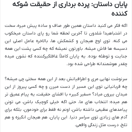
پایان داستان: پرده برداری از حقیقت شوکه
کننده
اگه فکر می کنید داستان همین طور صاف و ساده پیش میره، سخت
در اشتباهید! شلدون تا آخرین لحظه شما رو پای داستان میخکوب
می کنه. توی اوج هیجان و کشمکش ها، بالاخره عامل اصلی این
دسیسه ها فاش میشه. باورتون نمیشه که چه کسی پشت این همه
جنایت و توطئه بوده. یه پایان کاملاً غافلگیرکننده که نشون میده
چقدر هوشمندانه طراحی شده بود.
سرنوشت نهایی مری و اطرافیانش بعد از این همه سختی چی میشه؟
چه قربانیانی توی این مسیر از دست میرن و چه کسی پیروز از این
میدان بیرون میاد؟ «سفیر کبیر» با افشای حقیقت، یه پیام عمیق تر
هم میده: انتخاب های ما، حتی اگه خیلی کوچیک باشن، می تونن
پیامدهای عظیمی داشته باشن، اونم نه فقط برای خودمون، بلکه برای
آدم های زیادی توی سراسر دنیا. این پایان، هم هیجان انگیزه و هم
تلخ، درست مثل زندگی واقعی.