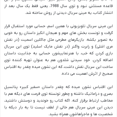
قاعده مستثنی نبود و توی سال 1988، یعنی فقط یک سال بعد از
انتشار کتاب، یه مینی سریال دیدنی از روش ساخته شد.
این مینی سریال تلویزیونی با همین اسم، حسابی مورد استقبال قرار
گرفت و تونست بخش های مهم و هیجان انگیز داستان رو به خوبی
به تصویر بکشه. بازیگرهای مطرحی مثل جاکلین اسمیت (در نقش
مری اشلی) و رابرت واگنر (در نقش مایک اسلید) توی این سریال
بازی کردن که خب، با هنرنماییشون حسابی به جذابیت داستان
اضافه کردن. خود سیدنی شلدون هم به عنوان تهیه کننده توی
ساخت این سریال نقش داشت، که این نشون میده چقدر به اقتباس
صحیح از اثرش اهمیت می داده.
این اقتباس نشون میده که چقدر داستان «سفیر کبیر» پتانسیل
بصری و دراماتیک داشته و چطور تونسته توی فرمت های دیگه هم با
مخاطب ارتباط برقرار کنه. اگه کتاب رو خوندید و دوستش داشتید،
دیدن این مینی سریال هم خالی از لطف نیست تا یه بار دیگه با
شخصیت ها و ماجراهاشون همراه بشید.