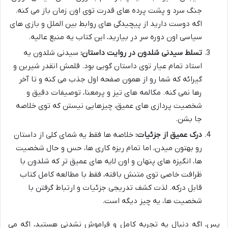
جنگ سرد و پشت پرده های قدرت توی اون زمان باز می کنه.
اگه دوست دارید از پیچیدگی های روابط بین الملل و بازی های
سیاسی اون دوره سر در بیارید، این کتاب یه منبع عالیه.
تسلط سیدنی شلدون در روایت داستان:
سیدنی شلدون یه
استاد تمام عیار توی داستان گویی بود. قلمش انقدر شیرین و
گیرائه که شما رو از همون صفحه اول جذب می کنه و تا آخر
رها نمی کنه. مکالمه های تیز و پرمعنا، توصیفات دقیق و
شخصیت پردازی های عمیق، چیزهایی نیستن که توی خلاصه
جا بشن.
درک عمیق از جزئیات:
خلاصه ها فقط یه شمای کلی از داستان
رو بهتون میدن، اما تمام ریزه کاری ها، حس و حال شخصیت
ها، انگیزه های پنهان و اون لایه های عمیق تر که شلدون با
ظرافت خاصی توی متنش بافته، فقط با مطالعه کامل کتاب
قابل درکه. لذت کشف تدریجی جزئیات و ارتباط گرفتن با
شخصیت ها، یه چیز دیگه است.
پس، اگه دنبال یه تجربه کامل و فراموش نشدنی هستید، اگه می