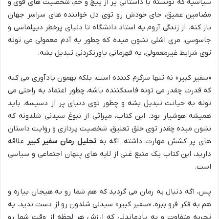
سیاسیه که تونسته با داستانی پر از پیچ و خم، شخصیت های قوی و
مضامین عمیق، جای خودش رو توی دل خواننده های سراسر جهان
باز کنه. از زندگی آروم یه استاد دانشگاه تا دنیای پرخطر دیپلماسی و
جاسوسی، مری اشلی نشون میده که چطور یه آدم معمولی می تونه
توی شرایط غیرمعمولی، به قهرمانی باورنکردنی تبدیل بشه.
«سفیر کبیر» نه تنها سرگرم کننده است، بلکه بهمون یادآوری می کنه
که قدرت چقدر می تونه فاسدکننده باشه، چطور اعتماد به راحتی می
تونه به خیانت تبدیل بشه و چطور توی دنیای پر از دسیسه، باید
همیشه هوشیار بود. این کتاب، میراثی از نبوغ سیدنی شلدونه که
نشون میده چقدر توی خلق تعلیق، شخصیت پردازی و روایت داستان
های پر کشش مهارت داشته. اگه به
تحلیل رمان سفیر کبیر
علاقه
دارید، این کتاب یک منبع غنی از لایه های پنهان اجتماعی و سیاسی
است.
پس، اگه دنبال یه رمان می گردید که هم شما رو به هیجان بیاره و
هم به فکر فرو ببره، «سفیر کبیر» سیدنی شلدون رو از دست ندید. یه
تجربه متفاوت و به یادماندنی که ارزش هر لحظه از وقت شما رو