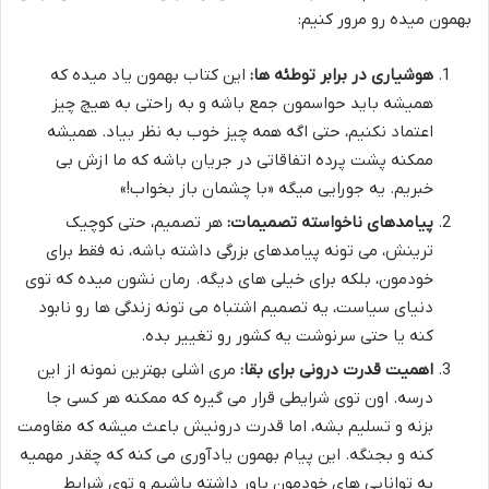
بهمون میده رو مرور کنیم:
هوشیاری در برابر توطئه ها:
این کتاب بهمون یاد میده که
همیشه باید حواسمون جمع باشه و به راحتی به هیچ چیز
اعتماد نکنیم، حتی اگه همه چیز خوب به نظر بیاد. همیشه
ممکنه پشت پرده اتفاقاتی در جریان باشه که ما ازش بی
خبریم. یه جورایی میگه «با چشمان باز بخواب!»
پیامدهای ناخواسته تصمیمات:
هر تصمیم، حتی کوچیک
ترینش، می تونه پیامدهای بزرگی داشته باشه، نه فقط برای
خودمون، بلکه برای خیلی های دیگه. رمان نشون میده که توی
دنیای سیاست، یه تصمیم اشتباه می تونه زندگی ها رو نابود
کنه یا حتی سرنوشت یه کشور رو تغییر بده.
اهمیت قدرت درونی برای بقا:
مری اشلی بهترین نمونه از این
درسه. اون توی شرایطی قرار می گیره که ممکنه هر کسی جا
بزنه و تسلیم بشه، اما قدرت درونیش باعث میشه که مقاومت
کنه و بجنگه. این پیام بهمون یادآوری می کنه که چقدر مهمیه
به توانایی های خودمون باور داشته باشیم و توی شرایط