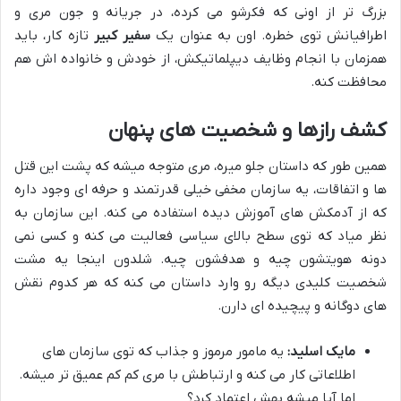
بزرگ تر از اونی که فکرشو می کرده، در جریانه و جون مری و
اطرافیانش توی خطره. اون به عنوان یک
سفیر کبیر
تازه کار، باید
همزمان با انجام وظایف دیپلماتیکش، از خودش و خانواده اش هم
محافظت کنه.
کشف رازها و شخصیت های پنهان
همین طور که داستان جلو میره، مری متوجه میشه که پشت این قتل
ها و اتفاقات، یه سازمان مخفی خیلی قدرتمند و حرفه ای وجود داره
که از آدمکش های آموزش دیده استفاده می کنه. این سازمان به
نظر میاد که توی سطح بالای سیاسی فعالیت می کنه و کسی نمی
دونه هویتشون چیه و هدفشون چیه. شلدون اینجا یه مشت
شخصیت کلیدی دیگه رو وارد داستان می کنه که هر کدوم نقش
های دوگانه و پیچیده ای دارن.
مایک اسلید:
یه مامور مرموز و جذاب که توی سازمان های
اطلاعاتی کار می کنه و ارتباطش با مری کم کم عمیق تر میشه.
اما آیا میشه بهش اعتماد کرد؟