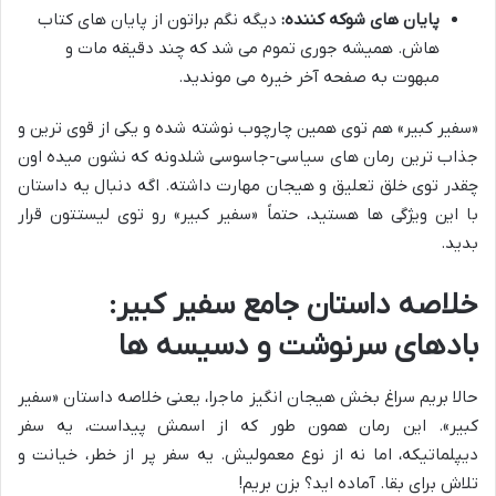
پایان های شوکه کننده:
دیگه نگم براتون از پایان های کتاب
هاش. همیشه جوری تموم می شد که چند دقیقه مات و
مبهوت به صفحه آخر خیره می موندید.
«سفیر کبیر» هم توی همین چارچوب نوشته شده و یکی از قوی ترین و
جذاب ترین رمان های سیاسی-جاسوسی شلدونه که نشون میده اون
چقدر توی خلق تعلیق و هیجان مهارت داشته. اگه دنبال یه داستان
با این ویژگی ها هستید، حتماً «سفیر کبیر» رو توی لیستتون قرار
بدید.
خلاصه داستان جامع سفیر کبیر:
بادهای سرنوشت و دسیسه ها
حالا بریم سراغ بخش هیجان انگیز ماجرا، یعنی خلاصه داستان «سفیر
کبیر». این رمان همون طور که از اسمش پیداست، یه سفر
دیپلماتیکه، اما نه از نوع معمولیش. یه سفر پر از خطر، خیانت و
تلاش برای بقا. آماده اید؟ بزن بریم!