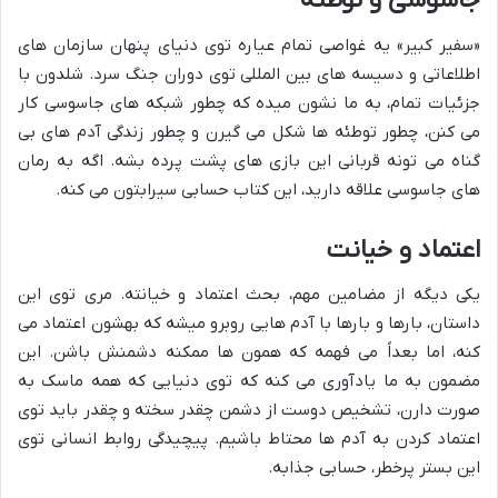
جاسوسی و توطئه
«سفیر کبیر» یه غواصی تمام عیاره توی دنیای پنهان سازمان های
اطلاعاتی و دسیسه های بین المللی توی دوران جنگ سرد. شلدون با
جزئیات تمام، به ما نشون میده که چطور شبکه های جاسوسی کار
می کنن، چطور توطئه ها شکل می گیرن و چطور زندگی آدم های بی
گناه می تونه قربانی این بازی های پشت پرده بشه. اگه به رمان
های جاسوسی علاقه دارید، این کتاب حسابی سیرابتون می کنه.
اعتماد و خیانت
یکی دیگه از مضامین مهم، بحث اعتماد و خیانته. مری توی این
داستان، بارها و بارها با آدم هایی روبرو میشه که بهشون اعتماد می
کنه، اما بعداً می فهمه که همون ها ممکنه دشمنش باشن. این
مضمون به ما یادآوری می کنه که توی دنیایی که همه ماسک به
صورت دارن، تشخیص دوست از دشمن چقدر سخته و چقدر باید توی
اعتماد کردن به آدم ها محتاط باشیم. پیچیدگی روابط انسانی توی
این بستر پرخطر، حسابی جذابه.