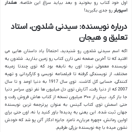
اول خود کتاب رو بخونید و بعد بیاید سراغ این خلاصه.
هشدار
اسپویلر
رو جدی بگیرید!
درباره نویسنده: سیدنی شلدون، استاد
تعلیق و هیجان
اگه اسم سیدنی شلدون رو شنیدید، احتمالاً یاد داستان هایی می
افتید که تا آخرین صفحه نمی ذارن کتاب رو زمین بذارید. شلدون یه
نویسنده معمولی نبود؛ اون یه نابغه بود که توی چندتا زمینه
مختلف، از نویسندگی گرفته تا فیلمنامه نویسی و کارگردانی و تهیه
کنندگی، حسابی گل کاشت. توی سال 1917 به دنیا اومد و تا سال
2007 که از دنیا رفت، آثارش توی دل میلیون ها نفر توی سراسر دنیا
جا باز کرد. بیش از ۳۰۰ میلیون نسخه از کتاب هاش فروش رفت و
حتی اسمش توی کتاب گینس به عنوان پرترجمه ترین نویسنده
جهان ثبت شده. این یعنی یه پدیده! باور کنید یا نه، اون حتی برای
اولین رمانش، «چهره عریان»، نامزد جایزه ادگار آلن پو شد که خودش
نشون میده با چه نویسنده بزرگی طرفیم.