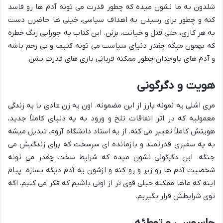
شلدون به ما نشون میده که چطور قدرت می تونه آدم ها رو فاسد
کنه و چطور برای رسیدن به اهداف سیاسی، خیلی ها حاضرن دست
به هر کاری، حتی قتل و خیانت، بزنن. این کتاب یه جورایی زنگ خطره
که بهمون میگه چقدر دنیای سیاست می تونه کثیف و بی رحم باشه
و آدم های باوجدان چطور ممکنه قربانی بازی های قدرت بشن.
هویت و دگرگونی
مری اشلی یه نمونه بارز از این مضمونه. اون یه زن عادی با یه زندگی
معمولیه که در اثر اتفاقات تلخ و ورود به یه دنیای کاملاً جدید،
هویتش کاملاً تغییر می کنه. از یه استاد دانشگاه آروم، تبدیل میشه
به یه سفیری قدرتمند و بازمانده ای سرسخت که برای زندگیش می
جنگه. این دگرگونی نشون میده که شرایط سخت چقدر می تونه
شخصیت آدم ها رو زیر و رو کنه و ازشون یه آدم دیگه بسازه. پیام
اینه که ماها ممکنه خیلی قوی تر از اونی باشیم که فکر می کنیم، اگه
توی شرایطش قرار بگیریم.