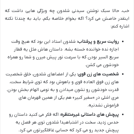
خب، حالا سبک نوشتن سیدنی شلدون چه ویژگی هایی داشت که
اینقدر خاصش می کرد؟ اگه بخوام خلاصه بگم، باید به چندتا نکته
اشاره کنم:
روایت سریع و پرشتاب:
شلدون استاد این بود که هیچ وقت
اجازه نده خواننده خسته بشه. داستان هاش مثل یه قطار
سریع السیر بودن که با سرعت نور پیش میرن و شما رو همراه
خودشون می کشن.
شخصیت های زن قوی:
یکی از امضاهای شلدون، خلق شخصیت
های زن فوق العاده قوی و باهوش بود که توی شرایط سخت،
قدرت خودشون رو نشون میدادن و به نوعی الهام بخش بودن.
مری اشلی در «سفیر کبیر» هم یکی از همین قهرمان های
فراموش نشدنیه.
پیچش های داستانی غیرمنتظره:
اگه فکر می کنید داستان رو
حدس زدید، سخت در اشتباهید! شلدون توی هر فصل یه
پیچش جدید رو می کرد که حسابی غافلگیرتون می کرد.