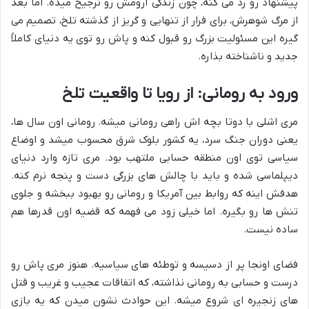
پیشنهاد رو رد می کنه، چون زندگی آرومش رو ترجیح میده. اما بعد
از مرگ شوهرش، برای فرار از تنهایی و گریز از گذشته تلخ، تصمیم می
گیره این مسئولیت بزرگ رو قبول کنه و پاش رو توی یه دنیای کاملاً
جدید و ناشناخته بذاره.
ورود به رومانی: از رویا تا واقعیت تلخ
مری اشلی با دوتا بچه اش راهی رومانی میشه. رومانی اون سال ها،
یعنی دوران جنگ سرد، یه کشور بلوک شرق محسوب میشد و اوضاع
سیاسی توی اون منطقه حسابی ملتهب بود. مری تازه وارد دنیای
دیپلماسی شده و باید با چالش های بزرگی دست و پنجه نرم کنه.
هدفش اینه که روابط بین آمریکا و رومانی رو بهبود ببخشه و جلوی
تنش ها رو بگیره. اما خیلی زود می فهمه که قضیه اون قدرها هم
ساده نیست.
فضای اونجا پر از دسیسه و توطئه های سیاسیه. هنوز مری پاش رو
درست و حسابی به رومانی نذاشته، که اتفاقات عجیب و غریب و قتل
های زنجیره ای شروع میشه. این حوادث نشون میدن که یه بازی