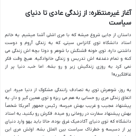
آغاز غیرمنتظره: از زندگی عادی تا دنیای
سیاست
داستان از جایی شروع میشه که با مری اشلی آشنا میشیم. یه خانم
استاد دانشگاه توی کانزاس سیتی، که یه زندگی آروم و دوست
داشتنی داره. توی خونه قشنگش با شوهر و دوتا بچه اش زندگی می
کنه و تمام دغدغه اش تدریس و زندگی خانوادگیه. هیچ وقت فکر
نمی کرد یه روزی زندگیش زیر و رو بشه. اما خب، دنیا پر از
غافلگیریه!
یه روز، شوهرش توی یه تصادف رانندگی مشکوک از دنیا میره. این
اتفاق زندگی مری رو حسابی به هم می ریزه و توی همین گیر و دار، یه
پیشنهاد عجیب و غریب بهش میرسه: رئیس جمهور آمریکا شخصاً
بهش پیشنهاد سفارت در رومانی رو میده. فکرش رو بکنید، یه استاد
دانشگاه که توی دنیای آکادمیک غرق بوده، حالا باید یهو وارد دنیای
پر از دسیسه و خطرناک سیاست بین الملل بشه. اولش مری این