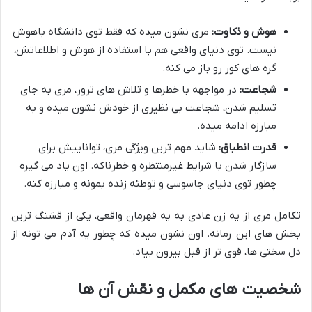
هوش و ذکاوت:
مری نشون میده که فقط توی دانشگاه باهوش
نیست. توی دنیای واقعی هم با استفاده از هوش و اطلاعاتش،
گره های کور رو باز می کنه.
شجاعت:
در مواجهه با خطرها و تلاش های ترور، مری به جای
تسلیم شدن، شجاعت بی نظیری از خودش نشون میده و به
مبارزه ادامه میده.
قدرت انطباق:
شاید مهم ترین ویژگی مری، تواناییش برای
سازگار شدن با شرایط غیرمنتظره و خطرناکه. اون یاد می گیره
چطور توی دنیای جاسوسی و توطئه زنده بمونه و مبارزه کنه.
تکامل مری از یه زن عادی به یه قهرمان واقعی، یکی از قشنگ ترین
بخش های این رمانه. اون نشون میده که چطور یه آدم می تونه از
دل سختی ها، قوی تر از قبل بیرون بیاد.
شخصیت های مکمل و نقش آن ها