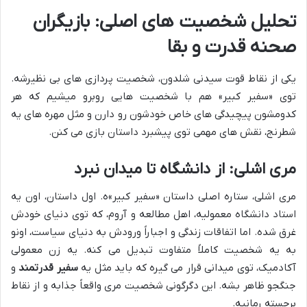
تحلیل شخصیت های اصلی: بازیگران
صحنه قدرت و بقا
یکی از نقاط قوت سیدنی شلدون، شخصیت پردازی های بی نظیرشه.
توی «سفیر کبیر» هم با شخصیت هایی روبرو میشیم که هر
کدومشون پیچیدگی های خاص خودشون رو دارن و مثل مهره های یه
شطرنج، نقش های مهمی توی پیشبرد داستان بازی می کنن.
مری اشلی: از دانشگاه تا میدان نبرد
مری اشلی، ستاره اصلی داستان «سفیر کبیر»ه. اول داستان، اون یه
استاد دانشگاه معمولیه، اهل مطالعه و آروم، که توی دنیای خودش
غرق شده. اما اتفاقات زندگی و اجباراً ورودش به دنیای سیاست، اونو
به یه شخصیت کاملاً متفاوت تبدیل می کنه. یه زن معمولی
آکادمیک، توی میدانی قرار می گیره که باید مثل یه
سفیر قدرتمند
و
جنگجو ظاهر بشه. این دگرگونی شخصیت مری واقعاً جذابه و از نقاط
برجسته رمانیه.