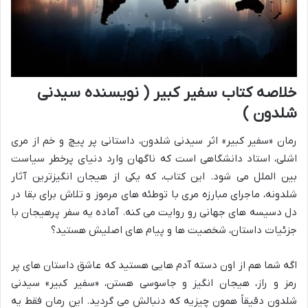
خلاصه کتاب سفیر کبیر ( نویسنده سیدنی
شلدون )
رمان «سفیر کبیر» اثر سیدنی شلدون، داستانی پر پیچ و خم از مری
اشلی، استاد دانشگاهی است که ناگهان وارد دنیای پرخطر سیاست
بین الملل می شود. این کتاب، که یکی از هیجان انگیزترین آثار
شلدونه، ماجرای مبارزه مری با توطئه های مرموز و تلاش برای بقا در
دل دسیسه های جهانی رو روایت می کنه. آماده یه سفر پرهیجان با
جزئیات داستان، شخصیت ها و پیام های اصلیش هستید؟
اگه شما هم از اون دسته آدم هایی هستید که عاشق داستان های پر
رمز و راز، هیجان انگیز و جاسوسی هستن، «سفیر کبیر» سیدنی
شلدون دقیقاً همون چیزیه که دنبالش می گردید. این رمان فقط یه