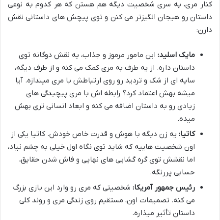
کنار مری، یه سری شخصیت دیگه هم هستن که هر کدوم به نوعی
داستان رو هیجان انگیزتر می کنن و توی پیچش های داستانی نقش
دارن:
مایک اسلید:
این مامور مرموز و جذاب، یه نقش دوگانه توی
داستان داره. از یه طرف به مری کمک می کنه و از طرف دیگه،
سایه ای از شک و تردید رو روی ارتباطش با مری میندازه. آیا
میشه بهش اعتماد کرد؟ رابطه اش با مری پیچیدگی های
زیادی رو به داستان اضافه می کنه و ابعاد انسانی تری بهش
میده.
کاتیا:
یه زن دیگه با هوش و قدرت خاص خودش. کاتیا یکی از
اون شخصیت هاییه که شاید توی نگاه اول خیلی به چشم نیاد،
اما نقشش توی گره گشایی های نهایی و فاش شدن حقایق،
حسابی پررنگه.
رئیس جمهور آمریکا:
شخصیتی که مری رو وارد این بازی بزرگ
می کنه. تصمیمات اون، مستقیم روی زندگی مری و روند کلی
داستان تأثیر میذاره.