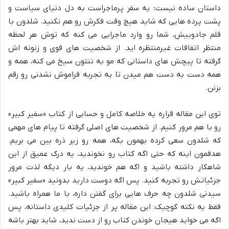
داستان ساده نیست؛ یه سفر پرماجراست به دل دنیای سیاست و
پشت پرده هایی که شاید هیچ وقت فکرش رو هم نکنید. شلدون با
قلم جادوییش، شما رو وارد ماجرایی می کنه که توش هر لحظه
منتظر اتفاقات غیرمنتظره اید. از شخصیت های قوی و زنونه اش
گرفته تا پیچش های داستانی که مو به تنتون سیخ می کنه، همه و
همه دست به دست هم میدن تا یه تجربه فراموش نشدنی رو رقم
بزنن.
توی این مقاله قراره یه خلاصه کامل و حسابی از کتاب «سفیر کبیر»
رو با هم مرور کنیم. از شخصیت های اصلی گرفته تا پیام های مهمی
که شلدون سعی کرده بهمون بگه، همه رو زیر ذره بین می بریم.
هدفمون اینه که حتی اگه کتاب رو نخوندید، یه درک عمیق از این
شاهکار داشته باشید و اگه هم خوندید، یه بار دیگه لذت مرور
جزئیاتش رو تجربه کنید. پس اگه دوست دارید بدونید «سفیر کبیر»
سیدنی شلدون چه حرف هایی برای گفتن داره، با ما همراه باشید.
فقط یه نکته کوچیک: این مقاله پر از جزئیات کلیدی داستانه، پس
اگه می خواید هیجان خوندن کتاب رو از دست ندید، شاید بهتر باشه