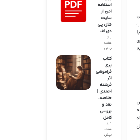
استفاده
امن از
ی
سایت
ب
های پی
دی اف
ا
3
ی
هفته
ه
پیش
کتاب
پری
فراموشی
اثر
فرشته
احمدی |
خلاصه،
ن
نقد و
ه
بررسی
کامل
ه
4
ل
هفته
پیش