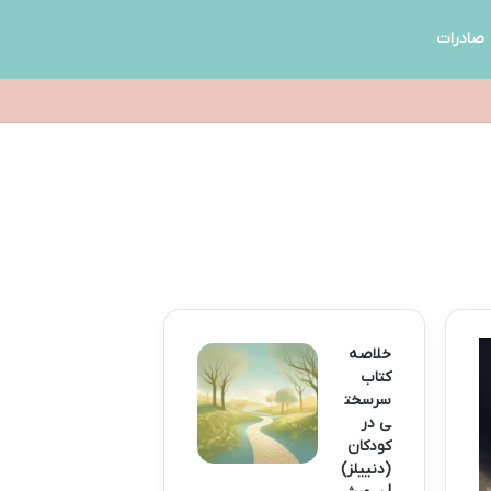
صادرات
خلاصه
کتاب
سرسخت
ی در
کودکان
(دنییلز)