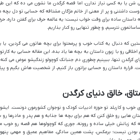
 شن یا به کسی نیاز ندارن، اما قصه کرگدن ما نشون می ده که این طو
ست داشتنی و پر از معنی از خانم مژگان مشتاقه که حسابی تو دل بچه ه
 یه داستان ساده برای وقت خواب نیست؛ یه عالمه حرف برای گفتن داره، حر
اساتمون نترسیم، و چطور تنهایی رو کنار بذاریم.
تین که دنبال یه کتاب خوب و پرمحتوا برای بچه هاتون می گردین، یا ی
خلاقی رو با زبون داستان به بچه ها یاد بده، این مقاله حسابی به کارتو
یای کرگدن تنها، ببینیم چطوری دم جنبانک کوچولو زندگیشو عوض می کنه 
 قراره داستان رو حسابی براتون باز کنیم، از شخصیت هاش بگیم و پیا
تاق، خالق دنیای کرگدن
ی خوب و کاربلد تو حوزه ادبیات کودک و نوجوان کشورمون دونست. ایشو
ان هایی رو خلق کنن که هم برای بچه ها جذابه و هم پدر و مادرها رو ب
ینه که زبانش خیلی ساده و روونه، جوری که کوچولوها هم قصه رو خوب م
ی بودن نیست؛ برعکس، پشت همین سادگی، مفاهیم عمیق و مهمی پنهو