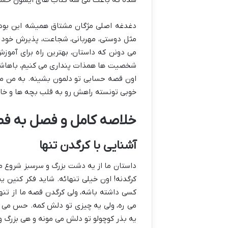
شده که باعث می شه کتاب های ایشون حساب
دغدغه اصلی مژگان مشتاق همیشه این بوده 
مثل دوستی، مهربانی، شجاعت، پذیرش خود و
می دونن که داستان، بهترین راه برای آمو
شخصیت ها همذات پنداری می کنیم، باهاش
اون قصه حسابی تو دلمون بشینه. به من م
خوبی تونسته راهش رو به قلب بچه ها و خانو
خلاصه کامل و فصل به ف
آشنایی با کرگدن تنها
داستان ما از یه دشت بزرگ و سرسبز شروع م
کرگدنه! اون خیلی تنهائه. شاید فکر کنین یه
کسی داشته باشه، ولی کرگدن قصه ما از تنها
می ره، ولی یه چیزی تو دلش کمه. حس می ک
یه بذر کوچولو تو دلش می مونه و هی بزرگ و