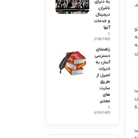
به دنیای
،
ناشران
دیجیتال
و خدمات
آنها
و
ه
02/04/1405
ه
راهنمای
ن
دسترسی
آسان به
ادبیات
اصیل از
طریق
سایت
ی
های
ش
معتبر
و
26/03/1405
ی
ه