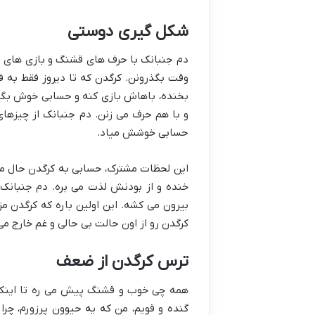
شکل گیری دوستی
دم جنبانک با حرف های قشنگ و بازی های ش
وقت بگذرونن. کرگدن که تا دیروز فقط به فک
بخنده، باهاش بازی کنه و حسابی خوش بگذر
و با هم حرف می زنن. دم جنبانک از چیزها
حسابی خوشش میاد.
این لحظات مشترک، حسابی به کرگدن حال می
خنده و از بودنش لذت می بره. دم جنبانک ب
بیرون می کشه. این اولین باره که کرگدن 
کرگدن رو از اون حالت بی حالی و غم خارج می 
ترس کرگدن از ضعف
همه چی خوب و قشنگ پیش می ره تا اینکه 
گنده و قویم، من که یه حیوون پرزورم، چرا 