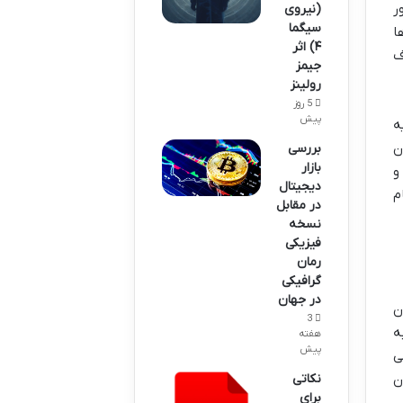
ر
(نیروی
سیگما
ا
۴) اثر
ف
جیمز
رولینز
5 روز
پیش
ه
ن
بررسی
بازار
و
دیجیتال
م
در مقابل
نسخه
فیزیکی
رمان
گرافیکی
در جهان
ن
3
ه
هفته
پیش
ی
نکاتی
ن
برای