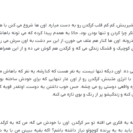
یرینش، کم کم قلب کرگدن رو به دست میاره. اون ها شروع می کنن با ه
ر چرا کردن و تنها بودن بود، حالا یه همدم پیدا کرده که می تونه باها
ونه. اون ها کنار هم علف می خورن، از این سر دشت به اون سرش می ر
ی کوچیک و قشنگ زندگی می گه و کرگدن هم گوش می ده و از این همراه
 ده. اون دیگه تنها نیست، یه نفر هست که کنارشه، یه نفر که باهاش م
ا انرژی مثبتش، کرگدن رو از اون غار تنهایی که برای خودش ساخته بود
مزه واقعی دوستی رو می چشه. حس خوب داشتن یه دوست، اونقدر قویه ک
کنه و زندگیشو پر از رنگ و بوی تازه می کنه.
یه فکری می افته تو سر کرگدن. اون با خودش می گه: من که یه کرگد
باید به یه پرنده کوچولو نیاز داشته باشم؟ اگه بقیه ببینن من با یه د