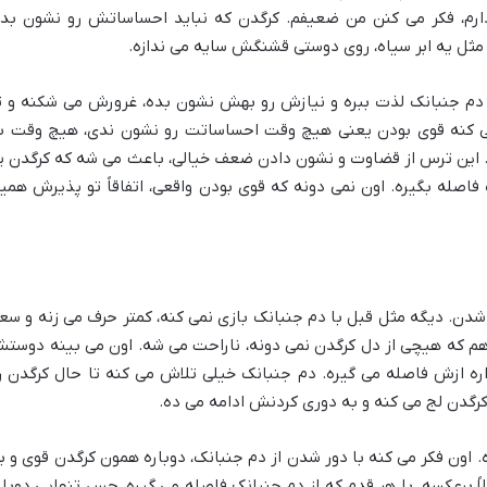
رم، فکر می کنن من ضعیفم. کرگدن که نباید احساساتش رو نشون بده
 مثل یه ابر سیاه، روی دوستی قشنگش سایه می ندازه.
 دم جنبانک لذت ببره و نیازش رو بهش نشون بده، غرورش می شکنه و ت
ی کنه قوی بودن یعنی هیچ وقت احساساتت رو نشون ندی، هیچ وقت ب
. این ترس از قضاوت و نشون دادن ضعف خیالی، باعث می شه که کرگدن ی
فاصله بگیره. اون نمی دونه که قوی بودن واقعی، اتفاقاً تو پذیرش همی
شدن. دیگه مثل قبل با دم جنبانک بازی نمی کنه، کمتر حرف می زنه و سع
هم که هیچی از دل کرگدن نمی دونه، ناراحت می شه. اون می بینه دوست
اره ازش فاصله می گیره. دم جنبانک خیلی تلاش می کنه تا حال کرگدن ر
گدن لج می کنه و به دوری کردنش ادامه می ده.
. اون فکر می کنه با دور شدن از دم جنبانک، دوباره همون کرگدن قوی و ب
ملاً برعکسه. با هر قدم که از دم جنبانک فاصله می گیره، حس تنهایی دوبار