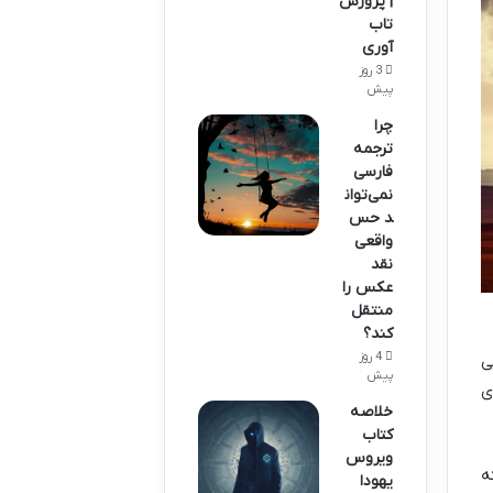
| پرورش
تاب
آوری
3 روز
پیش
چرا
ترجمه
فارسی
نمی‌توان
د حس
واقعی
نقد
عکس را
منتقل
کند؟
4 روز
ی
پیش
ی
خلاصه
کتاب
ویروس
ه
یهودا