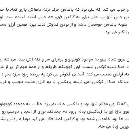
ر خوب می شد اگه یکی بود که باهاش حرف بزنه، باهاش بازی کنه، یا حت
ین حس تنهایی، حتی برای یه کرگدن قوی هم خیلی اذیت کننده ست. او
بتونه باهاش خوشحال باشه و از بودن کنارش لذت ببره. همین آرزو، مسی
نگیز می بره.
غرق شده، یهو یه موجود کوچولو و پرانرژی سر و کله اش پیدا می شه. ی
 اصلا شبیه کرگدن نیست. اون کوچیکه، ظریفه، و از همه مهم تر، پر از شو
ه، اولش تعجب می کنه. آخه کی فکرشو می کرد یه پرنده ریزه میزه بخواد ب
انک اصلا از کرگدن نمی ترسه، برعکس، با یه انرژی مثبت عجیب و غری
که تا اون موقع تنها بود و با کسی حرف نمی زد، حالا با یه موجود کوچولو 
بوی تازه ای به زندگیش بده. ورود دم جنبانک، نوری از امید و دوستی رو ت
 ها بود خاموش شده بود و کرگدن اصلا فکر نمی کرد دوباره روشن بشه
رین زده می شه.