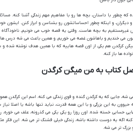
ی جون دار باشن.
که چطور با داستان، بچه ها رو با مفاهیم مهم زندگی آشنا کنه. مسائل
 دیگران، و اینکه چطور احساساتشون رو بشناسن و ابراز کنن. ایشون خو
زش غیرمستقیم به بچه هاست. وقتی یه قصه خوب می خونیم، ناخودآگاه ب
ون می خندیم و باهاشون غصه می خوریم، و همین باعث می شه درس ها
یگن کرگدن هم یکی از اون قصه هاییه که با همین هدف نوشته شده و ب
اده ها باز کنه.
صل کتاب به من میگن کرگدن
ی شه، جایی که یه کرگدن گنده و قوی زندگی می کنه. اسم این کرگدن همو
 حیوون به این بزرگی و با این همه قدرت، نباید تنها باشه یا اصلا نیاز ب
یی حسابی خسته شده. اون روزا رو یکی یکی می گذرونه، علف می خوره، را
نه اگه یه دوست داشته باشه، زندگی خیلی قشنگ تر می شه. این فکر مث
 بزرگ تر می شه.