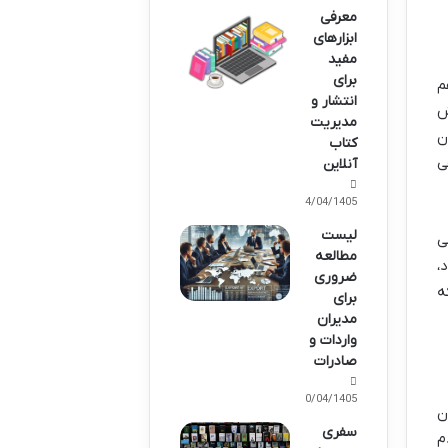
معرفی
ابزارهای
مفید
برای
م
انتشار و
ش
مدیریت
ن
کتاب
ی
آنلاین
14/04/1405
لیست
ی
مطالعه
،
ضروری
ه
برای
مدیران
واردات و
صادرات
10/04/1405
ن
سفری
م