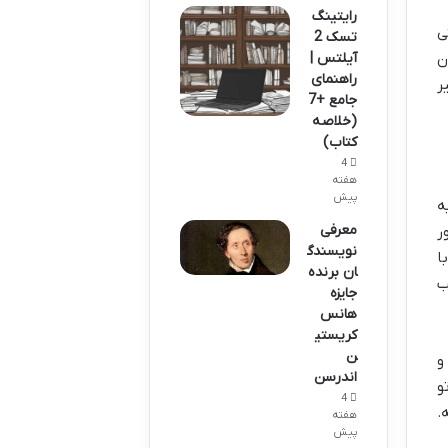
رایتینگ
ی
تسک 2
آیلتس |
ن
راهنمای
ر
جامع +7
(خلاصه
کتاب)
4
هفته
پیش
ه
معرفی
ر
نویسندگ
ا
ان برنده
ب
جایزه
هانس
کریستی
ن
و
اندرسن
و
4
.
هفته
پیش