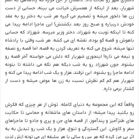
دخترای شهر رو نجات داد. داستان از این قراره که پادشاهی به اسم
شهریار، بعد از اینکه از همسرش خیانت می بینه، حسابی از دست
زن ها دلخور میشه و تصمیم می گیره هر شب یه دختر رو به عقد
خودش دربیاره و صبح روز بعد بکشتش! این ماجرا ادامه پیدا می
کنه تا اینکه نوبت به شهرزاد، دختر وزیر میرسه. شهرزاد که حسابی
باهوش و قصه گو بوده، نقشه ای می کشه. هر شب، وقتی با پادشاه
تنها میشه، شروع می کنه به تعریف کردن یه قصه، اما قصه رو نصفه
و نیمه می ذاره! اینجوری شهریار که دلش می خواسته آخر قصه رو
بشنوه، جون شهرزاد رو یه شب دیگه هم نگه می داشته تا بتونه
ادامه ماجرا رو بشنوه. این ترفند، هزار و یک شب ادامه پیدا می کنه و
شهریار هم کم کم نظرش نسبت به زن ها عوض میشه و دست از
کشتار برمی داره.
واقعاً که این مجموعه یه دنیای کامله. توش از هر چیزی که فکرش
رو بکنید پیدا میشه؛ از داستان های عاشقانه و حماسی تا حکایت
های طنزآمیز و پندآموز، از قصه های جن و پری و جادو تا ماجراهای
سفر و کاوش. این گستردگی و تنوع، هزار و یک شب رو تبدیل به یه
اثر بی مرز کرده که هر سن و سالی با هر سلیقه ای می تونه ازش لذت