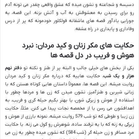
دسیسه و شجاعته و نشون میده که عشق واقعی چقدر می تونه آدم
رو برای رسیدن به معشوقش به آب و آتش بزنه. این قصه، یه
جورایی یادآور قصه های عاشقانه فولکلور خودمونه که پر از درس
وفاداری و پایداری در راه عشقه.
حکایت های مکر زنان و کید مردان: نبرد
هوش و فریب در دل قصه ها
یکی از بخش های خیلی جالب و البته پر از طنز و نکته تو
دفتر نهم
هزار و یک شب
، حکایت هاییه که درباره مکر زنان و کید مردان
روایت میشه. این قصه ها، معمولاً داستان هایی کوتاه هستن که با
زبانی شیرین و طنزآمیز، نشون میدن که زن ها و مردها چطور با
استفاده از هوش و زیرکی شون، یا بهتر بگیم حیله گری و فریب، به
اهدافشون می رسن یا از مخمصه نجات پیدا می کنن. مثلاً، حکایت
زن زیبا و طوطی که تو شب 579 روایت میشه، نمونه بارزی از هوش و
زیرکی یه زنه که با یه ترفند ساده، شوهرش رو گول می زنه. یا حکایت
مرد مسافر و زن حیله گر (شب 584) که نشون میده چطور یه زن می