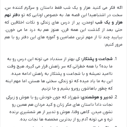
اگه فکر می کنید هزار و یک شب فقط داستان و سرگرم کننده س،
سخت در اشتباهید! این قصه ها، به خصوص اونایی که تو
دفتر نهم
هزار و یک شب
اومدن، پر از درس های زندگی و نکات اخلاقین که
حتی بعد از گذشت این همه قرن، هنوز هم به درد ما می خورن.
بیایید چند تا از مهم ترین مضامین و آموزه های این دفتر رو با هم
مرور کنیم:
شجاعت و پشتکار:
کی بهتر از سندباد می تونه این درس رو به
ما بده؟ با همه خطراتی که سر راهش قرار می گیره، هیچ وقت
ناامید نمیشه و با شجاعت و پشتکار به راهش ادامه میده.
این به ما یاد میده که تو زندگی، سختی ها هستن، اما مهم اینه
که چطور باهاشون روبرو بشیم و جا نزنیم.
تدبیر و هوشمندی:
شهرزاد که جون خودش رو با هوش و زیرکی
نجات داد! داستان های مکر زنان و کید مردان هم همین رو
نشون میدن. گاهی وقتا، هوش و تدبیر از هر شمشیری برنده
تره و می تونه آدم رو از بدترین مخمصه ها نجات بده.