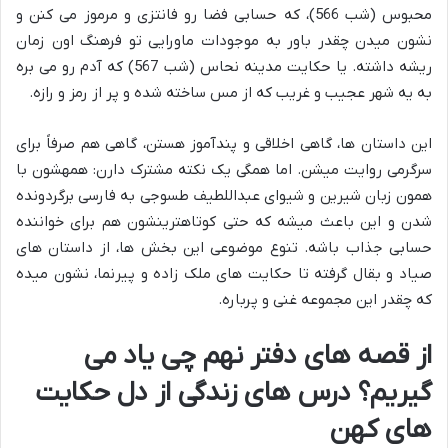
محبوس (شب 566)، که حسابی فضا رو فانتزی و مرموز می کنن و
نشون میدن چقدر باور به موجودات ماورایی تو فرهنگ اون زمان
ریشه داشته. یا حکایت مدینه نحاس (شب 567) که آدم رو می بره
به یه شهر عجیب و غریب که از مس ساخته شده و پر از رمز و رازه.
این داستان ها، گاهی اخلاقی و پندآموز هستن، گاهی هم صرفاً برای
سرگرمی روایت میشن. اما همگی یک نکته مشترک دارن: همهشون با
همون زبان شیرین و شیوای عبداللطیف طسوجی به فارسی برگردونده
شدن و این باعث میشه که حتی کوتاهترینشون هم برای خواننده
حسابی جذاب باشه. تنوع موضوعی این بخش ها، از داستان های
صیاد و بقال گرفته تا حکایت های ملک زاده و پیرنما، نشون میده
که چقدر این مجموعه غنی و پرباره.
از قصه های دفتر نهم چی یاد می
گیریم؟ درس های زندگی از دل حکایت
های کهن