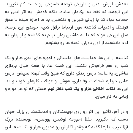
بعدش، ارزش ادبی و تاریخی ترجمه طسوجی رو دست کم نگیرید.
این ترجمه، نه فقط یه برگردان ساده، بلکه خودش یه اثر ادبی به
حساب میاد که با زبانی شیرین و دلنشین، به ما اجازه میده با عمق
فرهنگ و ادبیات گذشته مون ارتباط برقرار کنیم. خوندن این ترجمه،
مثل این می مونه که با یه ماشین زمان بریم به گذشته و از زبان یه
آدم دانشمند از اون دوران، قصه ها رو بشنویم.
گذشته از این ها، جذابیت های داستانی و آموزه های ابدی هزار و یک
شب رو هم فراموش نکنید. این قصه ها، با همه خیال پردازی
هاشون، یه عالمه درس زندگی دارن که هیچ وقت کهنه نمیشن. درس
هایی درباره شجاعت، وفاداری، هوش، و عواقب کارهای خوب و بد.
این ها
نکات اخلاقی هزار و یک شب دفتر نهم
هستن که تو هر دوره و
زمانی به کار میان.
و در آخر، تأثیر این اثر رو روی نویسندگان و اندیشمندان بزرگ جهان
دست کم نگیرید. مثلاً «خورخه لوئیس بورخس»، نویسنده بزرگ
آرژانتینی، بارها گفته که چقدر آثارش رو مدیون هزار و یک شبه. این