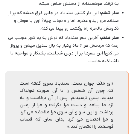
یه ترفند هوشمندانه از دستش خلاص میشه.
سفر ششم:
این بار کشتی سندباد در جایی غرق میشه که پر از
صدف، مروارید و عنبره. اما راه نجات چیه؟ اون با هوش و
ذکاوتش بالاخره راه برگشت رو پیدا می کنه.
سفر هفتم:
آخرین سفر سندباد که توش به یه شهر عجیب می
رسه که مردمش هر ۶ ماه یکبار به بال تبدیل میشن و پرواز
می کنن! این سفرها پر از درس شجاعت، پشتکار و مواجهه با
ناشناخته هاست.
«ای ملک جوان بخت، سندباد بحری گفته است
که: چون آن شخص را با آن صورت هولناک
دیدیم، بسی ترسیدیم. پس از آن برخاست و به
نزد ما بیامد و دست مرا بگرفت و مرا از زمین
برداشت و این سو و آن سوی مرا ملاحظه می کرد
و مرا امتحان می کرد بدان سان که قصاب
گوسفند را امتحان کند.»