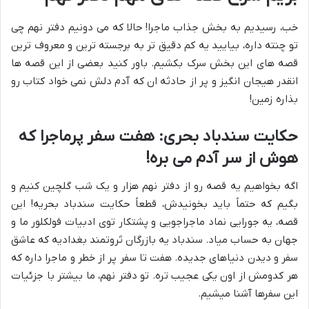
خب، رسیدیم به بخش جذاب ماجرا! حالا که می دونیم دفتر نهم چی
تو چنته داره، بیایید یه کم دقیق تر به برجسته ترین و معروف ترین
قصه های این بخش سرک بکشیم. باور کنید بعضی از این قصه ها
انقدر هیجان انگیز و پر از حادثه ان که آدم دلش نمی خواد کتاب رو
بذاره زمین!
حکایت سندباد بحری: هفت سفر پرماجرا که
هوش از سر آدم می بره!
اگه بخواهیم یه قصه رو از دفتر نهم هزار و یک شب گلچین کنیم و
بگیم که حتماً باید بخونیدش، قطعاً حکایت سندباد بحریه! این
قصه، یه جورایی نماد ماجراجویی و پشتکار توی ادبیات فولکلور ما و
جهان به حساب میاد. سندباد یه بازرگان ثروتمند بغدادیه که عاشق
سفر و دیدن دنیاهای جدیده. هفت تا سفر پر از خطر و ماجرا داره که
هر کدومش از اون یکی عجیب تره. تو دفتر نهم، ما بیشتر با جزئیات
این سفرها آشنا میشیم.