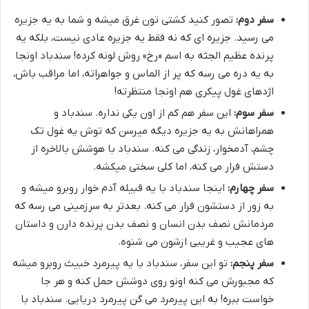
سفر دوم:
تصور کنید کشتی تون غرق میشه و شما به یه جزیره
می رسید. جزیره ای که نه فقط یه جزیره عادی نیست، بلکه یه
پرنده عظیم الجثه به اسم «رخ» روش لونه کرده! سندباد اونجا
به یه دره می رسه که پر از الماس و جواهراته، اما مراقب باش،
اژدهای غول پیکری هم اونجا منتظرته!
سفر سوم:
این سفر هم کم از اون یکی نداره. سندباد و
همراهانش به یه جزیره دیگه میرسن که توش یه غول تک
چشم، آدمخوار، زندگی می کنه. سندباد با هوشش بالاخره از
دستش فرار می کنه، اما کلی سختی میکشه.
سفر چهارم:
اینجا سندباد با یه قبیله آدم خوار روبرو میشه و
به زور از دستشون فرار می کنه. بعدتر به سرزمینی می رسه که
مردمانش نصف بدن انسان و نصف بدن پرنده دارن و داستان
های عجیب و غریبی ازشون می شنوه.
سفر پنجم:
تو این سفر، سندباد با یه پیرمرد خبیث روبرو میشه
که مجبورش می کنه اونو روی دوشش حمل کنه و هر جا
خواست ببره! به این پیرمرد می گن پیرمرد دریایی. سندباد با