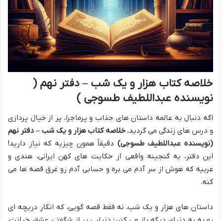
خلاصه کتاب هزار و یک شب – دفتر نهم (
نویسنده عبداللطیف طسوجی )
اگه دنبال یه عالمه داستان های جذاب و پرماجرا، پر از خیال پردازی
و درس های زندگی می گردید،
خلاصه کتاب هزار و یک شب – دفتر نهم
(نویسنده عبداللطیف طسوجی)
دقیقاً همون چیزیه که نیاز دارید!
این دفتر، یه گنجینه واقعی از حکایت های کهن ایرانی، هندی و
عربیه که هوش از سر آدم می بره و حسابی آدم رو غرق قصه ها می
کنه.
داستان های هزار و یک شب، نه فقط قصه گویی، که انگار دریچه ای
رو به یه دنیای دیگه باز می کنن؛ دنیایی پر از شگفتی، عشق، خیانت،