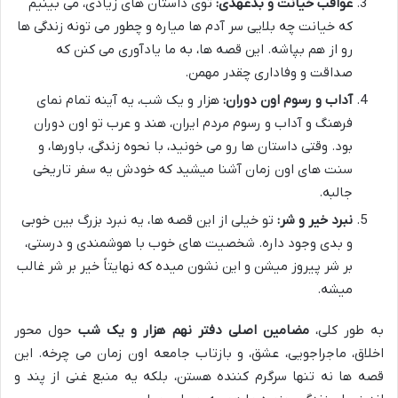
عواقب خیانت و بدعهدی:
توی داستان های زیادی، می بینیم
که خیانت چه بلایی سر آدم ها میاره و چطور می تونه زندگی ها
رو از هم بپاشه. این قصه ها، به ما یادآوری می کنن که
صداقت و وفاداری چقدر مهمن.
آداب و رسوم اون دوران:
هزار و یک شب، یه آینه تمام نمای
فرهنگ و آداب و رسوم مردم ایران، هند و عرب تو اون دوران
بود. وقتی داستان ها رو می خونید، با نحوه زندگی، باورها، و
سنت های اون زمان آشنا میشید که خودش یه سفر تاریخی
جالبه.
نبرد خیر و شر:
تو خیلی از این قصه ها، یه نبرد بزرگ بین خوبی
و بدی وجود داره. شخصیت های خوب با هوشمندی و درستی،
بر شر پیروز میشن و این نشون میده که نهایتاً خیر بر شر غالب
میشه.
به طور کلی،
مضامین اصلی دفتر نهم هزار و یک شب
حول محور
اخلاق، ماجراجویی، عشق، و بازتاب جامعه اون زمان می چرخه. این
قصه ها نه تنها سرگرم کننده هستن، بلکه یه منبع غنی از پند و