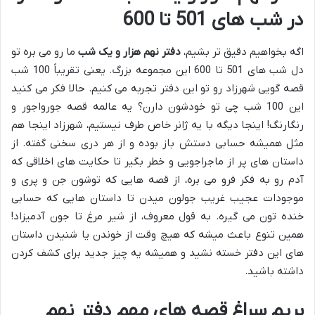
در شب های 501 تا 600
اگه بخواهیم دقیق تر بشیم،
دفتر نهم هزار و یک شب
ما رو می بره تو
دل شب های 501 تا 600 این مجموعه بزرگ. یعنی تقریباً 100 شب
قصه گویی شهرزاد رو تو این دفتر تجربه می کنیم. حالا فکر می کنید
این 100 شب چی تو خودشون دارن؟ یه عالمه قصه جورواجور و
رنگارنگ! اینجا دیگه با یه ژانر خاص طرف نیستیم، شهرزاد اینجا هم
مثل همیشه حسابی دستش باز بوده و از هر دری سخنی گفته. از
داستان های پر از ماجراجویی و خطر بگیر تا حکایت های اخلاقی که
آدم رو به فکر فرو می بره، از قصه هایی که توشون جن و پری و
موجودات عجیب غریب جولون میدن تا داستان هایی که حسابی
خنده تون می گیره. به قول معروف، از شیر مرغ تا جون آدمیزاد!
همین تنوع باعث میشه که هیچ وقت از خوندن یا شنیدن داستان
های این دفتر خسته نشید و همیشه یه چیز جدید برای کشف کردن
داشته باشید.
بریم سراغ قصه های مهم دفتر نهم