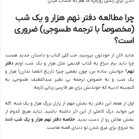
اندرز برای زندگی روزمره ما هم به حساب میان.
چرا مطالعه دفتر نهم هزار و یک شب
(مخصوصاً با ترجمه طسوجی) ضروری
است؟
شاید الان از خودتون بپرسید، خب کلی کتاب و داستان جدید هست،
چرا باید برم سراغ یه کتاب قدیمی مثل هزار و یک شب، اونم
دفتر
نهم
؟ جوابش ساده س: چون بعضی چیزا تاریخ انقضا ندارن! هزار و
یک شب، و به خصوص ترجمه بی نظیر عبداللطیف طسوجی، یه
گنجینه ادبیه که خوندنش برای هر فارسی زبانی لازمه.
اول از همه، این دفتر، یه بخش مهم از پازل بزرگ هزار و یک شبه. اگه
می خواید درک کاملی از این اثر داشته باشید، نباید هیچ کدوم از
بخش هاش رو از دست بدید.
خلاصه دفتر نهم هزار و یک شب
فقط
یه شروع برای غرق شدن تو دنیای قصه هاست.