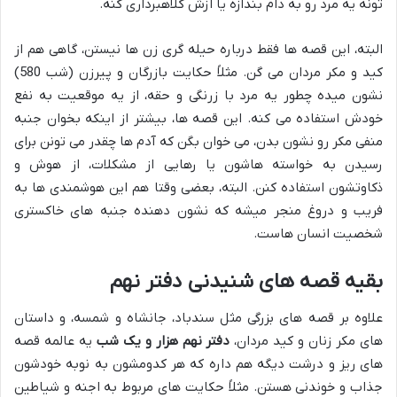
تونه یه مرد رو به دام بندازه یا ازش کلاهبرداری کنه.
البته، این قصه ها فقط درباره حیله گری زن ها نیستن، گاهی هم از
کید و مکر مردان می گن. مثلاً حکایت بازرگان و پیرزن (شب 580)
نشون میده چطور یه مرد با زرنگی و حقه، از یه موقعیت به نفع
خودش استفاده می کنه. این قصه ها، بیشتر از اینکه بخوان جنبه
منفی مکر رو نشون بدن، می خوان بگن که آدم ها چقدر می تونن برای
رسیدن به خواسته هاشون یا رهایی از مشکلات، از هوش و
ذکاوتشون استفاده کنن. البته، بعضی وقتا هم این هوشمندی ها به
فریب و دروغ منجر میشه که نشون دهنده جنبه های خاکستری
شخصیت انسان هاست.
بقیه قصه های شنیدنی دفتر نهم
علاوه بر قصه های بزرگی مثل سندباد، جانشاه و شمسه، و داستان
های مکر زنان و کید مردان،
دفتر نهم هزار و یک شب
یه عالمه قصه
های ریز و درشت دیگه هم داره که هر کدومشون به نوبه خودشون
جذاب و خوندنی هستن. مثلاً حکایت های مربوط به اجنه و شیاطین