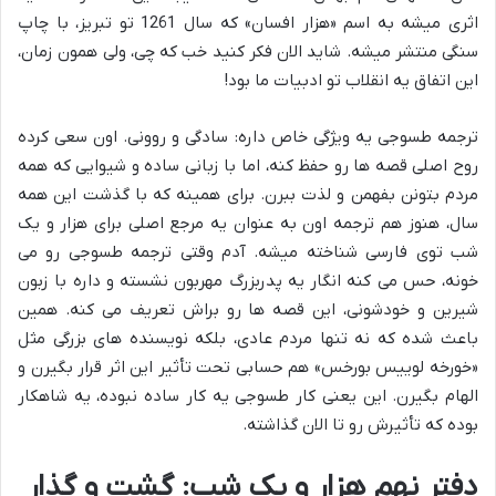
اثری میشه به اسم «هزار افسان» که سال 1261 تو تبریز، با چاپ
سنگی منتشر میشه. شاید الان فکر کنید خب که چی، ولی همون زمان،
این اتفاق یه انقلاب تو ادبیات ما بود!
ترجمه طسوجی یه ویژگی خاص داره: سادگی و روونی. اون سعی کرده
روح اصلی قصه ها رو حفظ کنه، اما با زبانی ساده و شیوایی که همه
مردم بتونن بفهمن و لذت ببرن. برای همینه که با گذشت این همه
سال، هنوز هم ترجمه اون به عنوان یه مرجع اصلی برای هزار و یک
شب توی فارسی شناخته میشه. آدم وقتی ترجمه طسوجی رو می
خونه، حس می کنه انگار یه پدربزرگ مهربون نشسته و داره با زبون
شیرین و خودشونی، این قصه ها رو براش تعریف می کنه. همین
باعث شده که نه تنها مردم عادی، بلکه نویسنده های بزرگی مثل
«خورخه لوییس بورخس» هم حسابی تحت تأثیر این اثر قرار بگیرن و
الهام بگیرن. این یعنی کار طسوجی یه کار ساده نبوده، یه شاهکار
بوده که تأثیرش رو تا الان گذاشته.
دفتر نهم هزار و یک شب: گشت و گذار