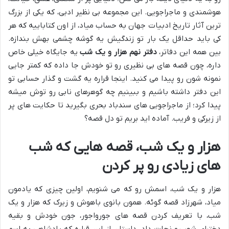
هوشمندی و ماجراجویی. این مجموعه بی نظیر ادبی، که یکی از بزرگ
ترین آثار تاریخ ادبیات جهان به حساب میاد، از اون کتاباییه که هر
کی باید حداقل یک بار تو زندگیش یه گوشه چشمی بهش بندازه.
بین همه این دفاتر،
دفتر نهم هزار و یک شب
یه جایگاه خیلی خاص
داره، چون قصه های بی نظیری رو تو خودش جا داده که کمتر جایی
نمونه شون رو پیدا می کنید. اینجا قراره یه گشت و گذار حسابی تو
این دفتر داشته باشیم و ببینیم چه گوهرهای نابی رو توش میشه
پیدا کرد؛ از ماجراجویی های سندباد بحری بگیرید تا حکایت های پر
از زیرکی و فریب. آماده اید بریم تو دل قصه؟
هزار و یک شب، قصه هایی که شب
های زیادی رو پر کردن
هزار و یک شب، اسمش رو که می شنویم، اولین چیزی که یادمون
میاد، شهرزاد قصه گوئه. همون بانوی باهوش و زیرک که هزار و یک
شب، با تعریف کردن قصه های جورواجور، جون خودش و بقیه