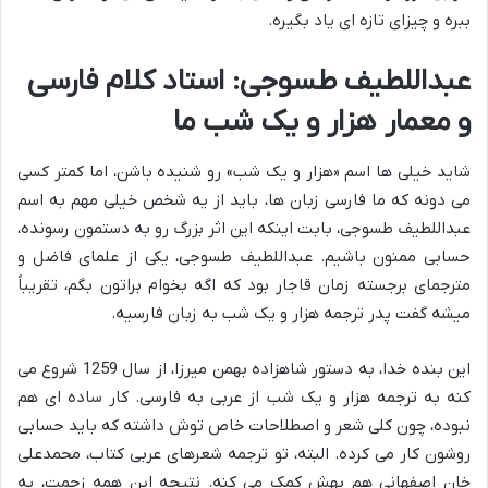
ببره و چیزای تازه ای یاد بگیره.
عبداللطیف طسوجی: استاد کلام فارسی
و معمار هزار و یک شب ما
شاید خیلی ها اسم «هزار و یک شب» رو شنیده باشن، اما کمتر کسی
می دونه که ما فارسی زبان ها، باید از یه شخص خیلی مهم به اسم
عبداللطیف طسوجی، بابت اینکه این اثر بزرگ رو به دستمون رسونده،
حسابی ممنون باشیم. عبداللطیف طسوجی، یکی از علمای فاضل و
مترجمای برجسته زمان قاجار بود که اگه بخوام براتون بگم، تقریباً
میشه گفت پدر ترجمه هزار و یک شب به زبان فارسیه.
این بنده خدا، به دستور شاهزاده بهمن میرزا، از سال 1259 شروع می
کنه به ترجمه هزار و یک شب از عربی به فارسی. کار ساده ای هم
نبوده، چون کلی شعر و اصطلاحات خاص توش داشته که باید حسابی
روشون کار می کرده. البته، تو ترجمه شعرهای عربی کتاب، محمدعلی
خان اصفهانی هم بهش کمک می کنه. نتیجه این همه زحمت، یه