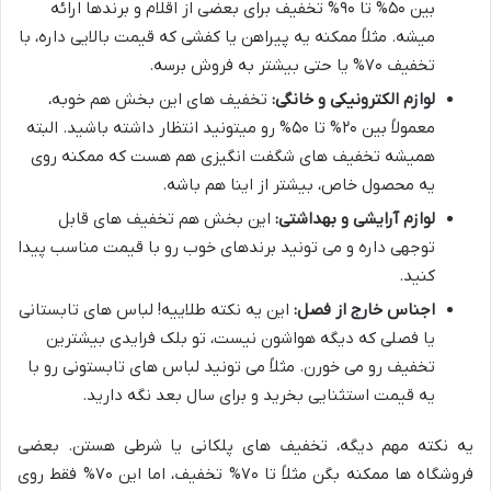
بین ۵۰% تا ۹۰% تخفیف برای بعضی از اقلام و برندها ارائه
میشه. مثلاً ممکنه یه پیراهن یا کفشی که قیمت بالایی داره، با
تخفیف ۷۰% یا حتی بیشتر به فروش برسه.
لوازم الکترونیکی و خانگی:
تخفیف های این بخش هم خوبه،
معمولاً بین ۲۰% تا ۵۰% رو میتونید انتظار داشته باشید. البته
همیشه تخفیف های شگفت انگیزی هم هست که ممکنه روی
یه محصول خاص، بیشتر از اینا هم باشه.
لوازم آرایشی و بهداشتی:
این بخش هم تخفیف های قابل
توجهی داره و می تونید برندهای خوب رو با قیمت مناسب پیدا
کنید.
اجناس خارج از فصل:
این یه نکته طلاییه! لباس های تابستانی
یا فصلی که دیگه هواشون نیست، تو بلک فرایدی بیشترین
تخفیف رو می خورن. مثلاً می تونید لباس های تابستونی رو با
یه قیمت استثنایی بخرید و برای سال بعد نگه دارید.
یه نکته مهم دیگه، تخفیف های پلکانی یا شرطی هستن. بعضی
فروشگاه ها ممکنه بگن مثلاً تا ۷۰% تخفیف، اما این ۷۰% فقط روی