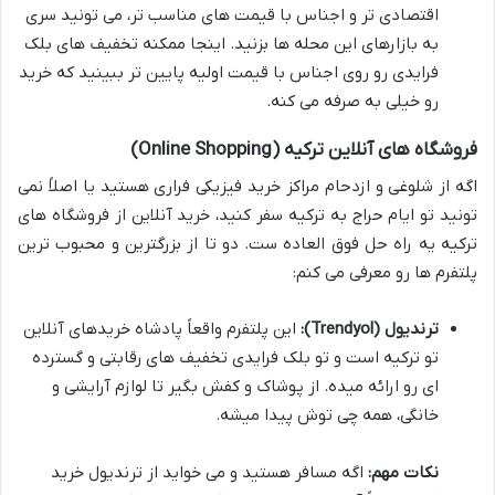
اقتصادی تر و اجناس با قیمت های مناسب تر، می تونید سری
به بازارهای این محله ها بزنید. اینجا ممکنه تخفیف های بلک
فرایدی رو روی اجناس با قیمت اولیه پایین تر ببینید که خرید
رو خیلی به صرفه می کنه.
فروشگاه های آنلاین ترکیه (Online Shopping)
اگه از شلوغی و ازدحام مراکز خرید فیزیکی فراری هستید یا اصلاً نمی
تونید تو ایام حراج به ترکیه سفر کنید، خرید آنلاین از فروشگاه های
ترکیه یه راه حل فوق العاده ست. دو تا از بزرگترین و محبوب ترین
پلتفرم ها رو معرفی می کنم:
ترندیول (Trendyol):
این پلتفرم واقعاً پادشاه خریدهای آنلاین
تو ترکیه است و تو بلک فرایدی تخفیف های رقابتی و گسترده
ای رو ارائه میده. از پوشاک و کفش بگیر تا لوازم آرایشی و
خانگی، همه چی توش پیدا میشه.
نکات مهم:
اگه مسافر هستید و می خواید از ترندیول خرید