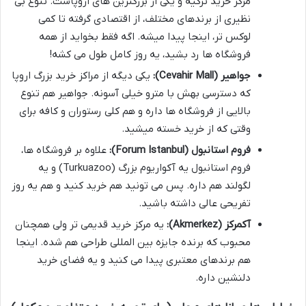
مرکز خرید ترکیه و یکی از بزرگترین های اروپاست. تنوع بی
نظیری از برندهای مختلف، از اقتصادی گرفته تا کمی
لوکس تر، اینجا پیدا میشه. اگه فقط بخواید از همه
فروشگاه ها رد بشید، یه روز کامل طول می کشه!
جواهیر (Cevahir Mall):
یکی دیگه از مراکز خرید بزرگ اروپا
که دسترسی بهش با مترو خیلی آسونه. جواهیر هم تنوع
بالایی از فروشگاه ها داره و هم کلی رستوران و کافه برای
وقتی که از خرید خسته میشید.
فروم استانبول (Forum Istanbul):
علاوه بر فروشگاه ها،
فروم استانبول یه آکواریوم بزرگ (Turkuazoo) و یه
لگولند هم داره. پس می تونید هم خرید کنید و هم یه روز
تفریحی عالی داشته باشید.
آکمرکز (Akmerkez):
یه مرکز خرید قدیمی تر ولی همچنان
محبوب که برنده جایزه بین المللی طراحی هم شده. اینجا
هم برندهای معتبری پیدا می کنید و یه فضای خرید
دلنشین داره.