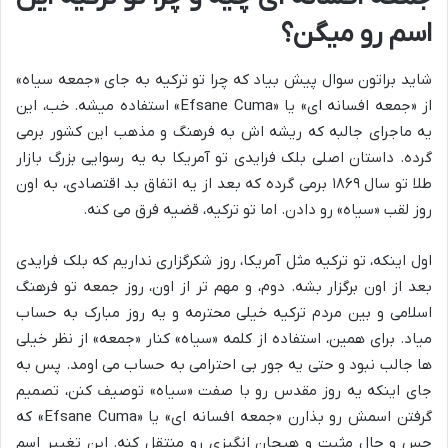
اسم رو میگن؟
شاید براتون سوال پیش بیاد که چرا تو ترکیه به جای «جمعه سیاه»
از «جمعه افسانه ای» یا «Efsane Cuma» استفاده میشه. خب، این
یه ماجرای جالبه که ریشه اش به فرهنگ و مذهب این کشور برمی
گرده. داستان اصلی بلک فرایدی تو آمریکا به یه رسوایی بزرگ بازار
طلا تو سال ۱۸۶۹ برمی گرده که بعد از یه اتفاق بد اقتصادی، به اون
روز لقب «سیاه» رو دادن. اما تو ترکیه، قضیه فرق می کنه.
اول اینکه، تو ترکیه مثل آمریکا، روز شکرگزاری نداریم که بلک فرایدی
بعد از اون برگزار بشه. دوم، و مهم تر از اون، روز جمعه تو فرهنگ
اسلامی و بین مردم ترکیه خیلی محترمه و یه روز مبارک به حساب
میاد. برای همین، استفاده از کلمه «سیاه» کنار «جمعه» از نظر خیلی
ها جالب نبود و حتی یه جور بی احترامی به حساب می اومد. پس به
جای اینکه یه روز مقدس رو با صفت «سیاه» توصیف کنن، تصمیم
گرفتن اسمش رو بذارن «جمعه افسانه ای» یا «Efsane Cuma» که
حس و حال مثبت و هیجان انگیزی رو منتقل کنه. این تغییر اسم