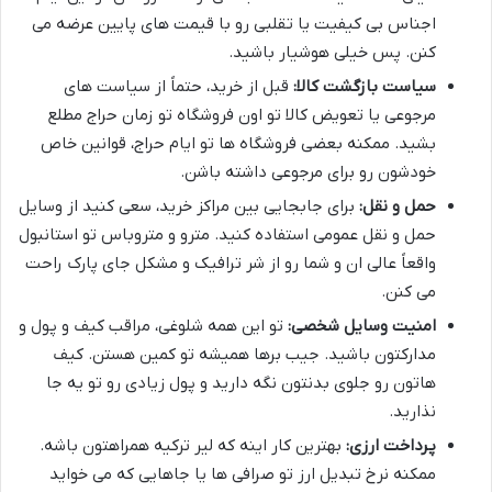
اجناس بی کیفیت یا تقلبی رو با قیمت های پایین عرضه می
کنن. پس خیلی هوشیار باشید.
سیاست بازگشت کالا:
قبل از خرید، حتماً از سیاست های
مرجوعی یا تعویض کالا تو اون فروشگاه تو زمان حراج مطلع
بشید. ممکنه بعضی فروشگاه ها تو ایام حراج، قوانین خاص
خودشون رو برای مرجوعی داشته باشن.
حمل و نقل:
برای جابجایی بین مراکز خرید، سعی کنید از وسایل
حمل و نقل عمومی استفاده کنید. مترو و متروباس تو استانبول
واقعاً عالی ان و شما رو از شر ترافیک و مشکل جای پارک راحت
می کنن.
امنیت وسایل شخصی:
تو این همه شلوغی، مراقب کیف و پول و
مدارکتون باشید. جیب برها همیشه تو کمین هستن. کیف
هاتون رو جلوی بدنتون نگه دارید و پول زیادی رو تو یه جا
نذارید.
پرداخت ارزی:
بهترین کار اینه که لیر ترکیه همراهتون باشه.
ممکنه نرخ تبدیل ارز تو صرافی ها یا جاهایی که می خواید