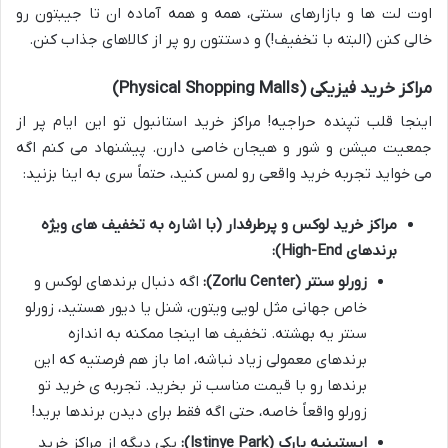
اوت لت ها و بازارهای سنتی، همه و همه آماده ان تا جیبتون رو
خالی کنن (البته با تخفیف!) و دستتون رو پر از کالاهای جذاب کنن.
مراکز خرید فیزیکی (Physical Shopping Malls)
اینجا قلب تپنده حراجیه! مراکز خرید استانبول تو این ایام پر از
جمعیت میشن و شور و هیجان خاصی دارن. پیشنهاد می کنم اگه
می خواید تجربه خرید واقعی رو لمس کنید، حتماً سری به اینا بزنید:
مراکز خرید لوکس و پرطرفدار (با اشاره به تخفیف های ویژه
برندهای High-End):
زورلو سنتر (Zorlu Center):
اگه دنبال برندهای لوکس و
خاص جهانی مثل لویی ویتون، شنل یا دیور هستید، زورلو
سنتر یه بهشته. تخفیف ها اینجا ممکنه به اندازه
برندهای معمولی زیاد نباشه، اما باز هم فرصتیه که این
برندها رو با قیمت مناسب تر بخرید. تجربه ی خرید تو
زورلو واقعاً خاصه، حتی اگه فقط برای دیدن برندها برید!
ایستینیه پارک (Istinye Park):
یکی دیگه از مراکز خرید