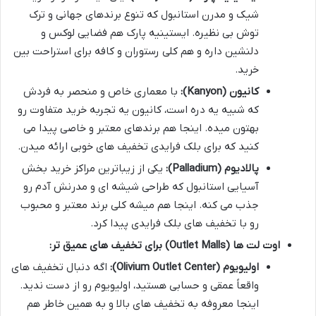
شیک و مدرن استانبول که تنوع برندهای جهانی و ترک
توش بی نظیره. ایستینیه پارک هم فضایی لوکس و
دلنشین داره و هم کلی رستوران و کافه برای استراحت بین
خرید.
کانیون (Kanyon):
با معماری خاص و منحصر به فردش
که شبیه یه دره است، کانیون یه تجربه خرید متفاوت رو
بهتون میده. اینجا هم برندهای معتبر و خاصی پیدا می
کنید که برای بلک فرایدی تخفیف های خوبی ارائه میدن.
پالادیوم (Palladium):
یکی از زیباترین مراکز خرید بخش
آسیایی استانبول که طراحی شیشه ای و مدرنش آدم رو
جذب می کنه. اینجا هم میشه کلی برند معتبر و محبوب
رو با تخفیف های بلک فرایدی پیدا کرد.
اوت لت ها (Outlet Malls) برای تخفیف های عمیق تر:
اولیویوم (Olivium Outlet Center):
اگه دنبال تخفیف های
واقعاً عمقی و حسابی هستید، اولیویوم رو از دست ندید.
اینجا معروفه به تخفیف های بالا و به همین خاطر هم