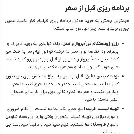
برنامه ریزی قبل از سفر
مهمترین بخش یه خرید موفق، برنامه ریزی قبلیه. فکر نکنید همین
جوری برید و همه چیز خودش خوب میشه!
رزرو زودهنگام تور/پرواز و هتل:
بلک فرایدی یه رویداد بزرگ و
پرطرفداره. تقاضا برای سفر به ترکیه تو این ایام سر به فلک می
کشه. پس حتماً پرواز و هتل رو از قبل و زودتر رزرو کنید تا هم
جای خوب گیرتون بیاد و هم هزینه کمتری بپردازید.
بودجه بندی دقیق:
قبل از سفر، یه مبلغ مشخص برای خریدتون
کنار بذارید. مشخص کنید چقدر می خواید خرج کنید تا هم
ولخرجی نکنید و هم به اندازه کافی پول برای خریدای هیجان
انگیز داشته باشید.
تهیه لیست خرید:
اینو جدی بگیرید! یه لیست از اقلام ضروری
و مورد نیازتون تهیه کنید. اینجوری وقتی وارد اون همه شلوغی
و تنوع فروشگاه ها میشید، گیج نمی شید و دقیقاً میدونید چی
می خواید.