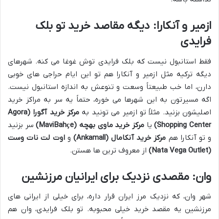
ازمیر و آنکارا: دیگه مقاصد خرید تو بلک
فرایدی
فقط استانبول نیست که بلک فرایدی توش غوغا می کنه. شهرهای
دیگه ترکیه مثل ازمیر و آنکارا هم تو این ایام حراجی های خوبی
دارن، اما خب طبیعتاً وسعت و تنوعش به اندازه استانبول نیست.
اگه مسیرتون به این شهرها می خوره، حتماً یه سر به مراکز خرید
اصلیشون بزنید. مثلاً تو ازمیر می تونید به
مرکز خرید آگورا (Agora
Shopping Center)
یا
مرکز خرید ماوی بهچه (MaviBahçe)
سر بزنید
و تو آنکارا هم
مرکز خرید آنکامال (Ankamall)
و
اوت لت نات وست
(Nata Vega Outlet)
از معروف ترین ها هستن.
وان: مقصدی نزدیک برای ایرانیان مرزنشین
شهر وان، که نزدیک مرز ایران قرار داره، برای خیلی از ایرانی های
مرزنشین یه مقصد خرید خیلی محبوبه. تو بلک فرایدی، وان هم