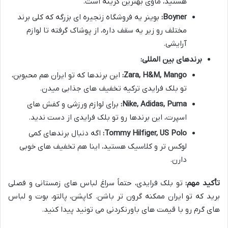
هستید، ماوی بهترین گزینه است.
Boyner:
بوینر یه فروشگاه زنجیره ای بزرگه که کلی برند
مختلف رو زیر یه سقف داره، از پوشاک گرفته تا لوازم
آرایشی.
برندهای بین المللی:
Zara, H&M, Mango:
این برندها که تو ایران هم محبوبن،
تو بلک فرایدی ترکیه تخفیف های جذابی میدن.
Nike, Adidas, Puma:
برای لوازم ورزشی و کفش های
اسپرت، این برندها رو تو بلک فرایدی از دست ندید.
Tommy Hilfiger, US Polo:
اگه دنبال برندهای کمی
لوکس تر و کلاسیک هستید، اینا هم تخفیف های خوبی
دارن.
تأکید مهم:
تو بلک فرایدی، حتماً سراغ لباس های زمستانی و فصلی
برید که تو ایران ممکنه گرون تر باشن. کاپشن، پالتو، بوت و لباس
های گرم رو با قیمت های باورنکردنی می تونید پیدا کنید.