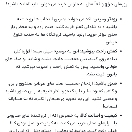
روزهای حراج واقعاً مثل یه ماراتن خرید می مونن. باید آماده باشید!
زودتر رسیدن:
اگه می خواید بهترین انتخاب ها رو داشته
باشید و تو شلوغی کمتر خرید کنید، صبح زود و به محض باز
شدن مراکز خرید، اونجا باشید. فروشگاه ها به شدت شلوغ
میشن.
کفش راحت بپوشید:
این یه توصیه خیلی مهمه! قراره کلی
پیاده روی کنید، بین جمعیت جابجا بشید و شاید تو صف های
طولانی وایسید. پس یه کفش راحت و اسپرت بپوشید که
پاتون اذیت نشه.
صبور باشید:
ازدحام جمعیت، صف های طولانی صندوق و پرو،
و گاهی کمبود سایز یا رنگ مورد نظر طبیعیه. پس صبور باشید
و عصبی نشید. این یه تجربه ی هیجان انگیزه، نه یه مسابقه
اعصاب!
کیفیت و اصالت کالا:
به خصوص اگه از فروشنده های خیابونی
یا بازارهای محلی خرید می کنید، به کیفیت و اصل بودن کالا
خیلی دقت کنید. متاسفانه بعضی از دستفروشان تو این ایام،