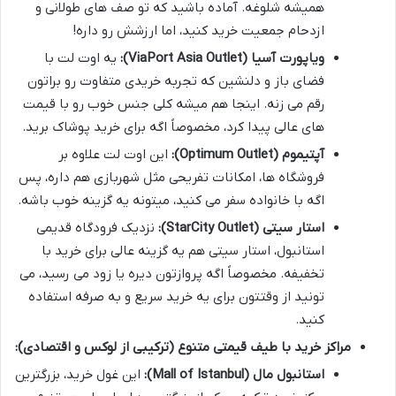
همیشه شلوغه. آماده باشید که تو صف های طولانی و
ازدحام جمعیت خرید کنید، اما ارزشش رو داره!
ویاپورت آسیا (ViaPort Asia Outlet):
یه اوت لت با
فضای باز و دلنشین که تجربه خریدی متفاوت رو براتون
رقم می زنه. اینجا هم میشه کلی جنس خوب رو با قیمت
های عالی پیدا کرد، مخصوصاً اگه برای خرید پوشاک برید.
آپتیموم (Optimum Outlet):
این اوت لت علاوه بر
فروشگاه ها، امکانات تفریحی مثل شهربازی هم داره، پس
اگه با خانواده سفر می کنید، میتونه یه گزینه خوب باشه.
استار سیتی (StarCity Outlet):
نزدیک فرودگاه قدیمی
استانبول، استار سیتی هم یه گزینه عالی برای خرید با
تخفیفه. مخصوصاً اگه پروازتون دیره یا زود می رسید، می
تونید از وقتتون برای یه خرید سریع و به صرفه استفاده
کنید.
مراکز خرید با طیف قیمتی متنوع (ترکیبی از لوکس و اقتصادی):
استانبول مال (Mall of Istanbul):
این غول خرید، بزرگترین