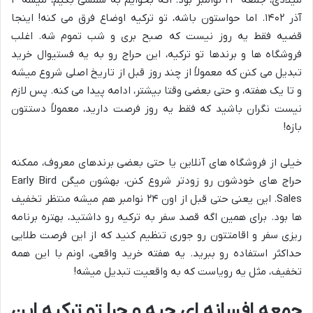
میلادی، جمعه ۲۴ نوامبر بود. اگه بخوایم به شمسی بگیم، میشه ۳
آذر ۱۴۰۲. اما حواستون باشه، تو ترکیه اوضاع فرق می کنه! اینجا
قضیه فقط یه روز نیست که صبح بری و شب تموم شه. اغلب
فروشگاه ها و برندها تو ترکیه، این حراج رو به یه فستیوال خرید
تبدیل می کنن که معمولاً از چند روز قبل از تاریخ اصلی شروع میشه
و تا یک هفته، و حتی بعضی وقتا بیشتر، ادامه پیدا می کنه. پس لازم
نیست نگران باشید که فقط یه روز فرصت دارید، معمولاً دستتون
بازه!
خیلی از فروشگاه های آنلاین یا حتی بعضی برندهای معروف، ممکنه
حراج های خودشون رو زودتر شروع کنن، بهشون میگن Early Bird
Sales. این یعنی حتی قبل از اون ۲۴ نوامبر هم میشه منتظر تخفیف
ها بود. برای همین اگه قصد سفر به ترکیه رو داشتید، بهتره برنامه
ریزی سفر و اقامتتون رو جوری تنظیم کنید که از این فرصت طلایی
حداکثر استفاده رو ببرید. یه هفته خرید واقعی، اونم با این همه
تخفیف، مثل یه رویاست که به واقعیت تبدیل میشه!
جمعه افسانه ای چیه و چرا تو ترکیه این