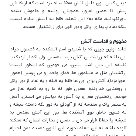
دیدن کنین، اون دلیل
آتش ۱۵۰۰ ساله یزد
است که از ۱۵ قرن
پیش تا همین امروز، همچنان روشنه و خاموش نشده.
باورنکردنیه، مگه نه؟ این شعله، فقط یه آتیش ساده نیست،
بلکه نماد پایداری، پاکی و نور الهی برای زرتشتیان هست.
مفهوم و قداست آتش
شاید اولین چیزی که با شنیدن اسم آتشکده به ذهنتون میاد،
این باشه که زرتشتیان آتش پرست هستن. ولی اگه از نزدیک با
فلسفه این دین آشنا بشین، می فهمین که اینطور نیست!
زرتشتیان مثل ما مسلمون ها، خدای واحد رو می پرستن (همون
اهورامزدا). آتش برای اون ها فقط یه قبله و یه نماد از نور، پاکی
و روشنایی خداونده. همون طور که ما رو به کعبه نماز می
خونیم، زرتشتیان هم رو به آتش به نیایش می ایستن. آتش
یه عنصر پاک و مقدسه که از آلودگی به دور نگه داشته میشه و
به همین خاطر، توی آتشکده ها، دور این آتش مقدس یه
شیشه یا حفاظ قرار می دن تا نفس و بخارات انسان که ممکنه
آلوده باشه، به این شعله نخوره. این نشون دهنده عمق احترام
اون ها به این نماد مقدس هست.