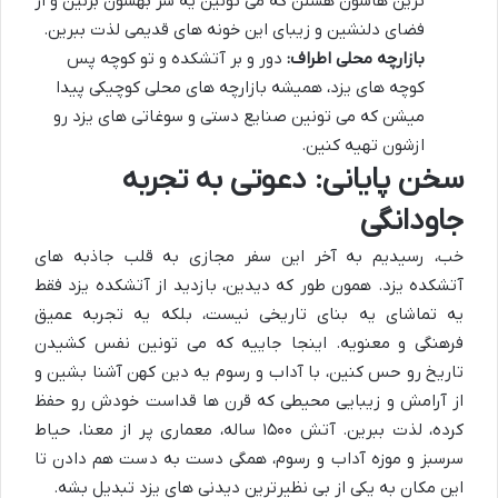
ترین هاشون هستن که می تونین یه سر بهشون بزنین و از
فضای دلنشین و زیبای این خونه های قدیمی لذت ببرین.
بازارچه محلی اطراف:
دور و بر آتشکده و تو کوچه پس
کوچه های یزد، همیشه بازارچه های محلی کوچیکی پیدا
میشن که می تونین صنایع دستی و سوغاتی های یزد رو
ازشون تهیه کنین.
سخن پایانی: دعوتی به تجربه
جاودانگی
خب، رسیدیم به آخر این سفر مجازی به قلب
جاذبه های
آتشکده یزد
. همون طور که دیدین، بازدید از آتشکده یزد فقط
یه تماشای یه بنای تاریخی نیست، بلکه یه تجربه عمیق
فرهنگی و معنویه. اینجا جاییه که می تونین نفس کشیدن
تاریخ رو حس کنین، با آداب و رسوم یه دین کهن آشنا بشین و
از آرامش و زیبایی محیطی که قرن ها قداست خودش رو حفظ
کرده، لذت ببرین. آتش ۱۵۰۰ ساله، معماری پر از معنا، حیاط
سرسبز و موزه آداب و رسوم، همگی دست به دست هم دادن تا
این مکان به یکی از بی نظیرترین
دیدنی های یزد
تبدیل بشه.