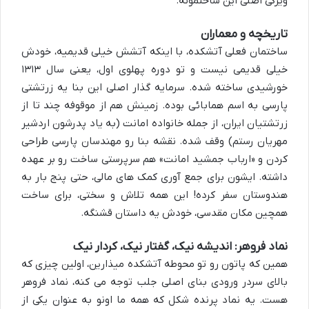
ویژگی اصلی این ساختمونه.
تاریخچه و معماران
ساختمان فعلی آتشکده، با اینکه آتشش خیلی قدیمیه، خودش
خیلی قدیمی نیست و تو دوره
پهلوی اول
، یعنی سال
۱۳۱۳
خورشیدی ساخته شده. سرمایه گذار اصلی این بنا یه زرتشتی
پارسی به اسم
همابائی
بوده. زمینش هم از موقوفه چند تا از
زرتشتیان ایران، از جمله خانواده
امانت
(به یاد پدرشون اردشیر
مهریان رستم) وقف شده. نقشه بنا رو مهندسان پارسی طراحی
کردن و «ارباب جمشید امانت» هم سرپرستی ساخت رو بر عهده
داشته. ایشون برای جمع آوری کمک های مالی، حتی پنج بار به
هندوستان سفر کرده! این همه تلاش و سختی، برای ساخت
همچین مکان مقدسی، خودش یه داستان قشنگه.
نماد فروهر: اندیشه نیک، گفتار نیک، کردار نیک
همین که پاتون رو تو محوطه آتشکده میذارین، اولین چیزی که
بالای سردر ورودی بنای اصلی جلب توجه می کنه،
نماد فروهر
هست. یه نماد پرنده شکل که همه ما اونو به عنوان یکی از