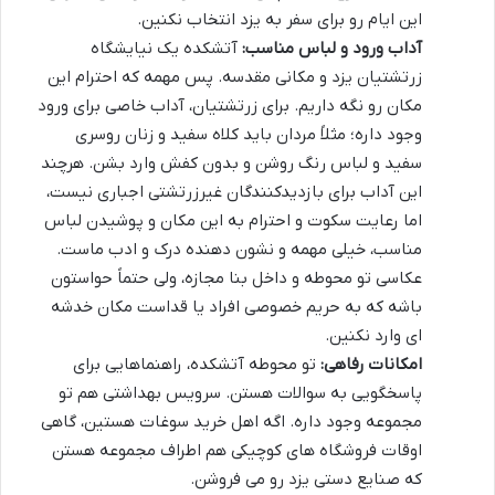
این ایام رو برای سفر به یزد انتخاب نکنین.
آداب ورود و لباس مناسب:
آتشکده یک
نیایشگاه
زرتشتیان یزد
و مکانی مقدسه. پس مهمه که احترام این
مکان رو نگه داریم. برای زرتشتیان، آداب خاصی برای ورود
وجود داره؛ مثلاً مردان باید
کلاه سفید
و زنان
روسری
سفید
و لباس رنگ روشن و بدون کفش وارد بشن. هرچند
این آداب برای بازدیدکنندگان غیرزرتشتی اجباری نیست،
اما رعایت
سکوت و احترام
به این مکان و پوشیدن لباس
مناسب، خیلی مهمه و نشون دهنده درک و ادب ماست.
عکاسی تو محوطه و داخل بنا مجازه، ولی حتماً حواستون
باشه که به حریم خصوصی افراد یا قداست مکان خدشه
ای وارد نکنین.
امکانات رفاهی:
تو محوطه آتشکده، راهنماهایی برای
پاسخگویی به سوالات هستن. سرویس بهداشتی هم تو
مجموعه وجود داره. اگه اهل خرید سوغات هستین، گاهی
اوقات فروشگاه های کوچیکی هم اطراف مجموعه هستن
که صنایع دستی یزد رو می فروشن.