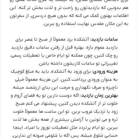
هم بدونین که بازدیدتون رو راحت تر و لذت بخش تر کنه. این
اطلاعات بهتون کمک می کنه که بدون هیچ دردسری، از سفرتون
به این مکان مقدس نهایت استفاده رو ببرین.
ساعات بازدید:
آتشکده یزد معمولاً از صبح تا عصر برای
بازدید عموم بازه. بهتره قبل از رفتن، ساعات دقیق بازدید
رو چک کنین، چون ممکنه تو ایام خاص یا تعطیلات رسمی،
تغییراتی تو ساعات کاریشون داشته باشن.
هزینه ورودی:
برای ورود به آتشکده، باید یه مبلغ کوچیک
به عنوان ورودی پرداخت کنین. این هزینه معمولاً خیلی
ناچیزه و صرف نگهداری و مرمت این بنای ارزشمند میشه.
بهترین زمان بازدید:
اگه دوست دارین تو یه فضای آروم و
خلوت تر از آتشکده دیدن کنین، پیشنهاد می کنم صبح
زود یا نزدیک غروب برین. تو این ساعت ها معمولاً خلوت
تره و می تونین با آرامش بیشتری از همه بخش ها لذت
ببرین. تو ایام پرتردد مثل تعطیلات نوروز یا اعیاد، اینجا
حسابی شلوغ میشه، پس اگه با شلوغی میونه ای ندارین،