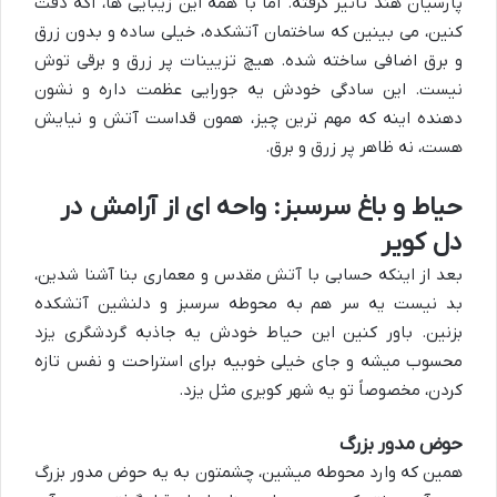
پارسیان هند
تاثیر گرفته. اما با همه این زیبایی ها، اگه دقت
کنین، می بینین که ساختمان آتشکده، خیلی ساده و بدون زرق
و برق اضافی ساخته شده. هیچ تزیینات پر زرق و برقی توش
نیست. این سادگی خودش یه جورایی عظمت داره و نشون
دهنده اینه که مهم ترین چیز، همون قداست آتش و نیایش
هست، نه ظاهر پر زرق و برق.
حیاط و باغ سرسبز: واحه ای از آرامش در
دل کویر
بعد از اینکه حسابی با آتش مقدس و معماری بنا آشنا شدین،
بد نیست یه سر هم به محوطه سرسبز و دلنشین آتشکده
بزنین. باور کنین این حیاط خودش یه
جاذبه گردشگری یزد
محسوب میشه و جای خیلی خوبیه برای استراحت و نفس تازه
کردن، مخصوصاً تو یه شهر کویری مثل یزد.
حوض مدور بزرگ
همین که وارد محوطه میشین، چشمتون به یه
حوض مدور بزرگ