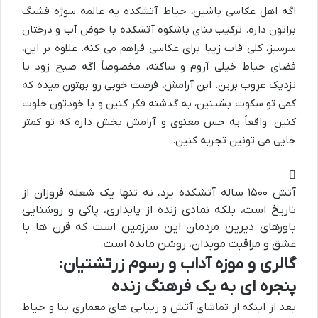
اگه اهل عکاسی باشین، حیاط آتشکده یه عالمه سوژه قشنگ
براتون داره. ترکیب بنای باشکوه آتشکده با حوض آب و درختان
سرسبز، کلی قاب زیبا برای عکاسی فراهم می کنه. علاوه بر این،
فضای حیاط خیلی آروم و ساکته، مخصوصاً اگه صبح زود یا
نزدیک غروب برین. این آرامش، فرصت خوبی رو بهتون میده که
کمی تو سکوت بشینین، به گذشته فکر کنین و با خودتون خلوت
کنین. واقعاً یه حس معنوی و آرامش بخش داره که تو کمتر
جایی می تونین تجربه کنین.
آتش ۱۵۰۰ ساله آتشکده یزد، نه تنها یک شعله فروزان از
تاریخ است، بلکه نمادی زنده از پایداری، پاکی و روشنایی
باورهای دیرین مردمان این سرزمین است که قرن ها با
عشق و مراقبت موبدان، روشن مانده است.
گالری و موزه آداب و رسوم زرتشتیان:
پنجره ای به یک فرهنگ زنده
بعد از اینکه از تماشای آتش و زیبایی های معماری بنا و حیاط