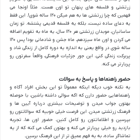
زرتشتی
و فلسفه های پنهان تو اون هست. مثلاً اونجا می
فهمین که چرا زرتشتی ها به هم میگن ۱۲۰ ساله شوی!. این فقط
یه دعای ساده نیست، بلکه یه فلسفه قدیمی پشتشه. تو زمان
ساسانیان، موبدان زرتشتی هر ۱۲۰ سال، یه ماه به تقویم اضافه
می کردن و اون ماه سیزدهم، ماه جشن و شادمانی بود! پس ۱۲۰
ساله شوی در واقع یعنی به اندازه یه دوره کامل از زندگی شاد و
پربرکت زندگی کنی. این جور جزئیات فرهنگی، واقعاً سفرتون رو
پربارتر می کنه.
حضور راهنماها و پاسخ به سوالات
یه نکته خوب دیگه اینکه معمولاً تو این بخش،
افراد آگاه و
راهنماهایی
حضور دارن که اگه سوالی داشته باشین، با حوصله
بهتون جواب میدن و توضیحات بیشتری درباره آیین ها و
فرهنگ زرتشتی میدن. این فرصت خیلی خوبیه که سوالاتتون رو
بپرسین و اطلاعاتتون رو کامل کنین. حضور اون ها، تجربه
بازدید رو خیلی پربارتر می کنه و بهتون کمک می کنه که از یه
تماشاگر ساده، به یه فهم عمیق تر از این فرهنگ برسین.