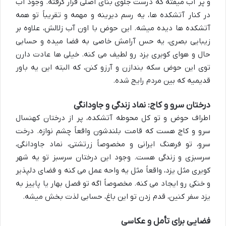
و پر آب میفته که درست جلوی بنای اصلی قرار گرفته. وجود آب
در کنار آتشکده ها، یه رسم دیرینه و مهمه و تقریباً تو همه
آتشکده ها دیده میشه. این حوض با اون آب زلالش، علاوه بر
زیبایی بصری، یه حس آرامش خاصی به فضا میده و حسابی
حال و هوای کویری یزد رو لطیف می کنه. خیلی ها عادت دارن
توی این حوض سکه بندازن و آرزو کنن، که البته این یه باور
قدیمیه که بین مردم رایج شده.
درختان سرو و کاج: نماد زندگی و جاودانگی
اطراف حوض و تو کل محوطه آتشکده، پر از
درختان کهنسال
سرو و کاج
هست که قامت بلندشون واقعاً چشم نوازه. درخت
سرو، تو فرهنگ ایرانی و مخصوصاً زرتشتی، نماد جاودانگی،
سرسبزی و زندگی هست. وجود این درختان سرسبز تو یه شهر
کویری مثل یزد، واقعاً مثل یه واحه عمل می کنه و فضای دلپذیر
و خنکی رو ایجاد می کنه. مخصوصاً اگه تو فصل بهار یا پاییز به
یزد سفر کنین، قدم زدن تو این باغ، حسابی لذت بخش میشه.
فضایی برای تأمل و عکاسی