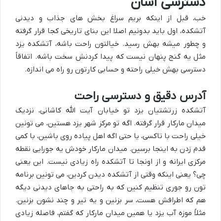
دسترسی آسان
خب، قبل از اینکه بریم سراغ بخش های جذاب و دیدنی
آتشکده، اول باید بدونیم اصلا این بنای تاریخی کجا قرار گرفته
و چطور میشه بهش رسید. خیالتون راحت باشه، آتشکده یزد
مثل یه گنج پنهان نیست که پیدا کردنش سخت باشه. اتفاقاً
دسترسی بهش خیلی راحته و حسابی کارتون رو راه می اندازه.
آدرس دقیق و دسترسی راحت
آتشکده زرتشتیان یزد تو
خیابان آیت الله کاشانی
، نزدیک
میدان مارکار
قرار گرفته. اگه تو مرکز شهر یزد هستین، می تونین
خیلی راحت با تاکسی، یا حتی اگه اهل پیاده روی باشین، با کمی
قدم زدن به اینجا برسین. میدان مارکار خودش یه جورایی نقطه
مرکزی ایرانه و از اونجا تا آتشکده راه زیادی نیست. این یعنی
چی؟ یعنی اینکه وقتی از آتشکده دیدن کردین، می تونین برنامه
تون رو جوری تنظیم کنین که به راحتی به جاهای دیدنی دیگه
هم که اطرافش هست، سر بزنین و یه تیر و چند نشون بزنین.
مثلاً موزه آب یزد یا همین میدان مارکار که گفتم، فاصله زیادی