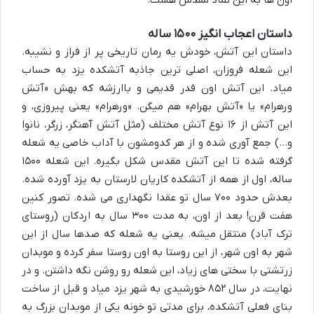
داستان اعجاب انگیز ۱۵۰۰ ساله
داستان این آتش، خودش یه رمان تاریخی پر از فراز و نشیبه.
این شعله فروزان، اصلی ترین
جاذبه آتشکده یزد
به حساب
میاد. این آتش اون قدر قدیمی و باارزشه که بهش «آتش
ورهرام» یا «آتش بهرام» هم میگن. «ورهرام» یعنی پیروزی، و
این آتش از ۱۶ نوع آتش مختلف (مثل آتش آهنگر، زرگر، نانوا
و…) جمع آوری شده و از هر کدومشون با آداب خاصی یه شعله
گرفته شده تا این آتش مقدس شکل بگیره. این شعله ۱۵۰۰
ساله، اول از همه از
آتشکده کاریان لارستان
به یزد آورده شده.
بعدش حدود ۷۰۰ سال تو
عقدا
نگهداری می شده. تصور کنین
هفت قرن! بعد از اون، به مدت ۳۰۰ سال به
اردکان
(روستای
ترک آباد) منتقل میشه. یعنی یه شعله که صدها سال از این
شهر به اون شهر، از این روستا به اون روستا سفر کرده و موبدان
زرتشتی با سختی های زیاد، این شعله رو روشن نگه داشتن. و در
نهایت، در سال ۸۵۲ خورشیدی به شهر یزد میاد و قبل از ساخت
بنای فعلی آتشکده، برای مدتی تو خونه یکی از موبدان بزرگ به