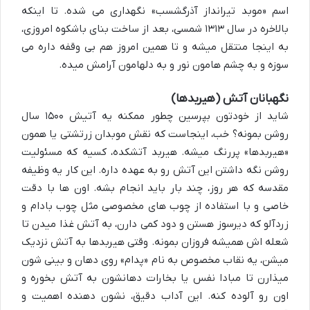
اسم «موبد تیرانداز آذرگشسب» نگهداری می شده. تا اینکه
بالاخره در سال ۱۳۱۳ شمسی، بعد از ساخت بنای باشکوه امروزی،
به اینجا منتقل میشه و تا همین امروز هم بی وقفه داره می
سوزه و به چشم هامون نور و به دلهامون آرامش میده.
نگهبانان آتش (هیربدها)
شاید از خودتون بپرسین چطور ممکنه یه آتیش ۱۵۰۰ سال
روشن بمونه؟ خب، اینجاست که نقش موبدان زرتشتی یا همون
«هیربدها» پررنگ میشه.
هیربد آتشکده
، کسیه که مسئولیت
روشن نگه داشتن این آتش رو به عهده داره. این کار یه وظیفه
مقدسه که هر روز، چند بار باید انجام بشه. اون ها با دقت
خاصی و با استفاده از چوب های مخصوصی مثل
چوب بادام و
زردآلو
که دیرسوز هستن و دود کمی دارن، به آتش غذا میدن تا
شعله اش همیشه فروزان بمونه. وقتی هیربدها به آتش نزدیک
میشن، یه نقاب مخصوص به نام «پدام» روی دهان و بینی شون
میذارن تا مبادا نفس یا بخارات دهانشون به آتش بخوره و
اون رو آلوده کنه. این آداب دقیق، نشون دهنده اهمیت و