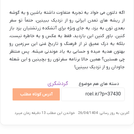
اگه دلتون می خواد یه تجربه متفاوت داشته باشین و یه گوشه
از ریشه های تمدن ایرانی رو از نزدیک ببینین، حتماً تو سفر
بعدی تون به یزد، یه جای ویژه برای
آتشکده زرتشتیان یزد
باز
کنین. باور کنین این بازدید، فقط یه عکس و یه خاطره نیست،
بلکه یه درک عمیق تر از فرهنگ و تاریخ غنی این سرزمین رو
بهتون هدیه میده و حسابی به یاد موندنی میشه. پس منتظر
چی هستین؟ همین حالا برنامه سفرتون رو بچینین و این شعله
جاودان رو از نزدیک ببینین!
گردشگری
دسته های هم موضوع
آدرس کوتاه مطلب
آخرین به روز رسانی: 26/04/1404
خواندن این مطلب 13 دقیقه زمان میبرد