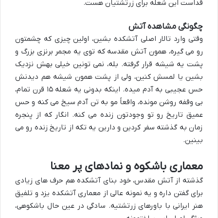
قداست این شعله برای زرتشتیان هست.
چگونگی مشاهده آتش
وقتی وارد تالار اصلی آتشکده بشین، اولین چیزی که چشمتون
رو می گیره، همون آتش مقدسه که توی یه مجمر برنزی بزرگ و
پشت یه شیشه قرار گرفته. بله، نمی تونین خیلی بهش نزدیک
بشین یا لمسش کنین، ولی از پشت همون شیشه هم دیدنش
حس عجیبی به آدم میده. اینکه بدونی یه شعله ۱۵ قرن تمام،
بی وقفه روشن مونده، واقعاً مو به تن آدم سیخ می کنه و حس
عمیق تاریخ رو تو وجودتون زنده می کنه. انگار که از پنجره
زمان به گذشته سفر کردین و دارین یه تکه از تاریخ زنده رو می
بینین.
معماری باشکوه و نمادهای پر معنا
گذشته از آتش مقدس، خود بنای آتشکده هم حرف های زیادی
برای گفتن داره و یه نمونه عالی از
معماری آتشکده یزد
و تلفیق
هنر ایرانی با باورهای زرتشتیه. سادگی در عین حال باشکوهی،