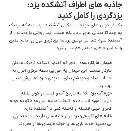
جاذبه های اطراف آتشکده یزد:
یزدگردی را کامل کنید
یکی از خوبی های موقعیت مکانی آتشکده یزد، اینه که نزدیک
به چند تا
دیدنی های یزد
دیگه هست. پس وقتی بازدیدتون از
آتشکده تموم شد، می تونین برنامه یزدگردی تون رو ادامه بدین
و به این جاهای دیدنی هم سر بزنین:
میدان مارکار:
همون طور که گفتم، آتشکده نزدیک میدان
مارکار هست. این میدان یه جورایی
نقطه مرکزی ایران
به
حساب میاد و خودشم بنای یادبودی داره که ارزش دیدن
رو داره.
موزه آب یزد:
اگه به تاریخ آب و قنات تو کویر علاقه
دارین، موزه آب یزد یه انتخاب عالیه. این موزه تو یه خونه
قجری خیلی قشنگه و فاصله کمی با آتشکده داره.
خانه های تاریخی:
یزد پر از
خانه های تاریخی
با معماری
بی نظیره. خونه لاری ها یا خونه مرشدی ها از معروف