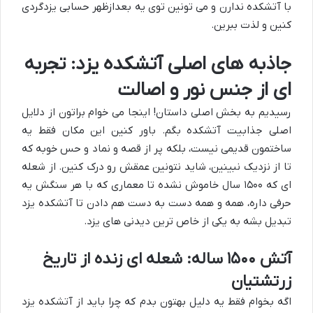
با آتشکده ندارن و می تونین توی یه بعدازظهر حسابی یزدگردی
کنین و لذت ببرین.
جاذبه های اصلی آتشکده یزد: تجربه
ای از جنس نور و اصالت
رسیدیم به بخش اصلی داستان! اینجا می خوام براتون از دلایل
اصلی جذابیت آتشکده بگم. باور کنین این مکان فقط یه
ساختمون قدیمی نیست، بلکه پر از قصه و نماد و حس خوبه که
تا از نزدیک نبینین، شاید نتونین عمقش رو درک کنین. از شعله
ای که ۱۵۰۰ سال خاموش نشده تا معماری که با هر سنگش یه
حرفی داره، همه و همه دست به دست هم دادن تا آتشکده یزد
تبدیل بشه به یکی از خاص ترین
دیدنی های یزد
.
آتش ۱۵۰۰ ساله: شعله ای زنده از تاریخ
زرتشتیان
اگه بخوام فقط یه دلیل بهتون بدم که چرا باید از آتشکده یزد