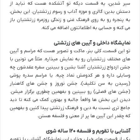
سیر شدین، یه قسمت دیگه تو آتشکده هست که نباید از
دستش بدین: گالری و موزه آداب و رسوم زرتشتیان. این بخش،
یه پنجره رو به روی فرهنگ غنی و زندگی روزمره زرتشتیان باز
می کنه و حسابی به اطلاعاتتون اضافه می کنه.
نمایشگاه داخلی و آیین های زرتشتی
تو این قسمت، کلی
بنر، ماکت و تصویر
هست که مراسم و آیین
های مختلف زرتشتیان رو به نمایش میذاره. مثلاً می تونین با
جشن ازدواج زرتشتیان
آشنا بشین و ببینین سفره عقدشون چه
وسایلی داره و هر کدومش نماد چیه. یا مراسم
سدره پوشی
(رسیدن به سن تکلیف)،
جشن نوروز
و جشن های گاهنبار
(جشن های فصلی) رو ببینین و بفهمین چطوری برگزار میشن.
دیدن این بخش ها واقعاً جالبه و بهتون کمک می کنه تا دید
جامع تری نسبت به دین و فرهنگ زرتشتی پیدا کنین و بفهمین
که چقدر این آیین ها پر از معنی و فلسفه هستن.
آشنایی با تقویم و فلسفه ۱۲۰ ساله شوی
یکی از قسمت های خیلی جذاب این نمایشگاه، آشنایی با
تقویم