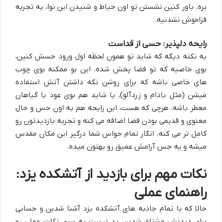
بره. باور کنین نشستن تو اون حیاط و شنیدن این نوا، یه تجربه
فراموش نشدنیه.
رایحه دلپذیر: حسی از قداست
یه نکته دیگه که شاید تو همون لحظه اول ورود حسش کنین،
بوی خاصی
ه که تو فضا پخش شده. این بو ممکنه بوی
چوب
های خاصی باشه که برای روشن نگه داشتن آتش استفاده
میشن (مثل بادام و زردآلو)
، یا شاید هم بوی عود یا گیاهان
معطر باشه. هرچی که هست، این رایحه هم به اون حس و حال
معنوی و قدیمی بودن فضا اضافه می کنه و تجربه بازدیدتون رو
کامل تر می کنه. انگار تمام حواس شما درگیر این مکان مقدس
میشه و یه حس آرامش عمیق رو بهتون میده.
نکات مهم برای بازدید از آتشکده یزد:
راهنمای عملی
حالا که با تمام
جاذبه های آتشکده یزد
آشنا شدین و حسابی
برای دیدنش مشتاق شدین، بد نیست یه سری نکات عملی رو