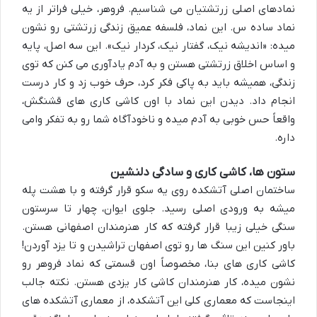
نمادهای اصلی زرتشتیان می شناسیم. فروهر، خیلی فراتر از یه
نماد ساده س. این نماد، فلسفه عمیق زندگی زرتشتی رو نشون
میده: «
اندیشه نیک، گفتار نیک، کردار نیک
». این سه اصل، پایه
و اساس اخلاق زرتشتی هستن و به آدم یادآوری می کنن که توی
زندگی، همیشه باید به پاکی فکر کرد، حرف خوب زد و کار درست
انجام داد. دیدن این نماد با اون کاشی کاری های قشنگش،
واقعاً حس خوبی به آدم میده و ناخودآگاه شما رو به تفکر وامی
داره.
ستون ها، کاشی کاری و سادگی دلنشین
ساختمان اصلی آتشکده روی یه سکو قرار گرفته و با هشت پله
میشه به ورودی اصلی رسید. جلوی ایوان، چهار تا
سرستون
سنگی
خیلی زیبا قرار گرفته که کار هنرمندان اصفهانی هستن.
باور کنین این سنگ ها رو توی اصفهان تراشیدن و تا یزد آوردن!
کاشی کاری های بنا، مخصوصاً اون قسمتی که نماد فروهر رو
نشون میده، کار هنرمندان
کاشی کار یزدی
هستن. نکته جالب
اینجاست که معماری کلی این آتشکده، از
معماری آتشکده های