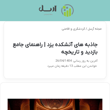
منو
تغی
مجله آرسل
/
گردشگری و اقامتی
جاذبه های آتشکده یزد | راهنمای جامع
بازدید و تاریخچه
آخرین به روز رسانی: 26/04/1404
خواندن این مطلب 13 دقیقه زمان میبرد