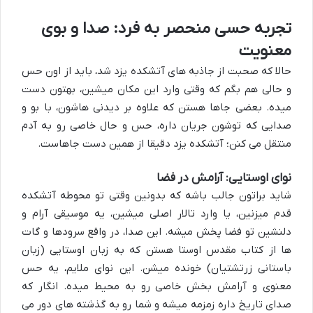
تجربه حسی منحصر به فرد: صدا و بوی
معنویت
حالا که صحبت از
جاذبه های آتشکده یزد
شد، باید از اون حس
و حالی هم بگم که وقتی وارد این مکان میشین، بهتون دست
میده. بعضی جاها هستن که علاوه بر دیدنی هاشون، با بو و
صدایی که توشون جریان داره، حس و حال خاصی رو به آدم
منتقل می کنن؛ آتشکده یزد دقیقا از همین دست جاهاست.
نوای اوستایی: آرامش در فضا
شاید براتون جالب باشه که بدونین وقتی تو محوطه آتشکده
قدم میزنین، یا وارد تالار اصلی میشین، یه
موسیقی آرام و
دلنشین
تو فضا پخش میشه. این صدا، در واقع
سرودها و گات
ها از کتاب مقدس اوستا
هستن که به زبان اوستایی (زبان
باستانی زرتشتیان) خونده میشن. این نوای ملایم، یه حس
معنوی و آرامش بخش خاصی رو به محیط میده. انگار که
صدای تاریخ داره زمزمه میشه و شما رو به گذشته های دور می