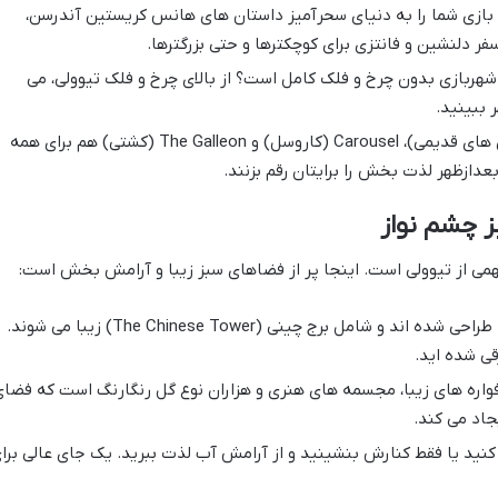
بازی شما را به دنیای سحرآمیز داستان های هانس کریستین آندرسن،
ر دلنشین و فانتزی برای کوچکترها و حتی بزرگترها.
هربازی بدون چرخ و فلک کامل است؟ از بالای چرخ و فلک تیوولی، می
 ببینید.
بازی هایی مثل Vintage Cars (ماشین های قدیمی)، Carousel (کاروسل) و The Galleon (کشتی) هم برای همه
دازظهر لذت بخش را برایتان رقم بزنند.
ز چشم نواز
ی از تیوولی است. اینجا پر از فضاهای سبز زیبا و آرامش بخش است:
با الهام از معماری آسیا طراحی شده اند و شامل برج چینی (The Chinese Tower) زیبا می شوند.
ی شده اید.
فواره های زیبا، مجسمه های هنری و هزاران نوع گل رنگارنگ است که فضا
جاد می کند.
کنید یا فقط کنارش بنشینید و از آرامش آب لذت ببرید. یک جای عالی برا