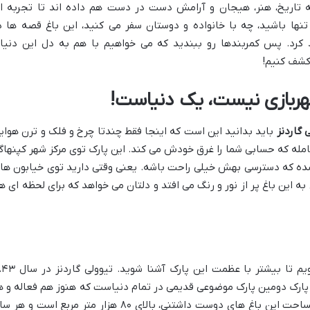
 تاریخ، هنر، هیجان و آرامش دست در دست هم داده اند تا تجربه ا
تنها باشید، چه با خانواده و دوستان سفر می کنید، این باغ قصه ها د
کرد. پس کمربندها رو ببندید که می خواهیم با هم به دل این دنیا
کشف کنیم!
هربازی نیست، یک دنیاست!
 گاردنز
باید بدانید این است که اینجا فقط چندتا چرخ و فلک و ترن هوای
له که حسابی شما را غرق خودش می کند. این پارک توی مرکز شهر کپنهاگ
 شده که دسترسی بهش خیلی راحت باشه. یعنی وقتی دارید توی خیابون ها
ه این باغ پر از نور و رنگ می افتد و دلتان می خواهد که برای لحظه ای ه
بگذارید چند تا عدد و رقم جالب بهتان بگویم تا بیشتر با عظمت این پارک آش
ن پارک دومین پارک موضوعی قدیمی در تمام دنیاست که هنوز هم فعاله و ه
سال کلی آدم را به خودش جذب می کند. مساحت این باغ های دوست داشتنی، بالای ۸۰ هزار متر مربع است و ه