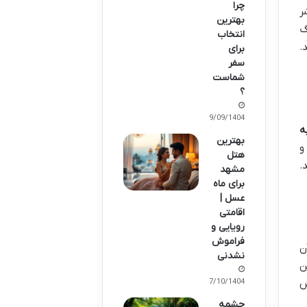
چرا
ه محشر
بهترین
گ
انتخاب
.
برای
سفر
شماست
؟
29/09/1404
ه
بهترین
و
هتل
.
مشهد
برای ماه
عسل |
اقامتی
رویایی و
فراموش
ن
نشدنی
ن
07/10/1404
ش
چشمه