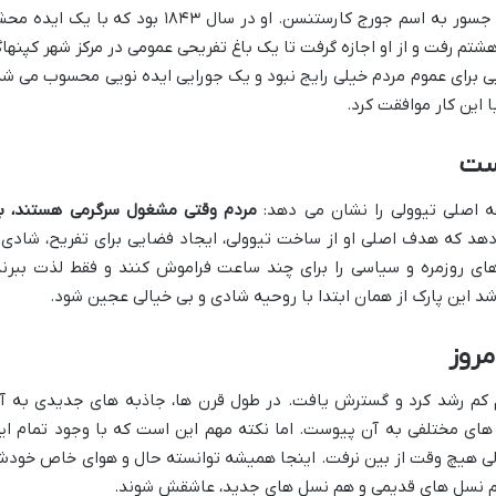
همه چیز برمی گردد به یک مرد خوش فکر و جسور به اسم جورج کارستنسن. او در سال ۱۸۴۳ بود که با یک اید
شتم رفت و از او اجازه گرفت تا یک باغ تفریحی عمومی در مرکز شهر کپنها
 برای عموم مردم خیلی رایج نبود و یک جورایی ایده نویی محسوب می شد
این کار موافقت کرد.
است
 اصلی تیوولی را نشان می دهد:
مردم وقتی مشغول سرگرمی هستند، ب
د که هدف اصلی او از ساخت تیوولی، ایجاد فضایی برای تفریح، شادی 
ی روزمره و سیاسی را برای چند ساعت فراموش کنند و فقط لذت ببرند
 این پارک از همان ابتدا با روحیه شادی و بی خیالی عجین شود.
مروز
کم رشد کرد و گسترش یافت. در طول قرن ها، جاذبه های جدیدی به آ
ای مختلفی به آن پیوست. اما نکته مهم این است که با وجود تمام ای
لی هیچ وقت از بین نرفت. اینجا همیشه توانسته حال و هوای خاص خود
م نسل های قدیمی و هم نسل های جدید، عاشقش شوند.