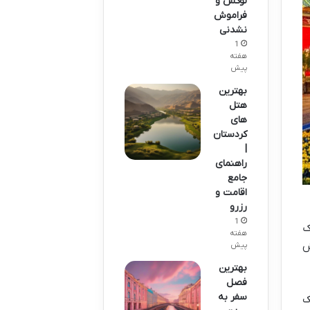
لوکس و
فراموش
نشدنی
1
هفته
پیش
بهترین
هتل
های
کردستان
|
راهنمای
جامع
اقامت و
رزرو
1
ک
هفته
ش
پیش
بهترین
فصل
سفر به
ک