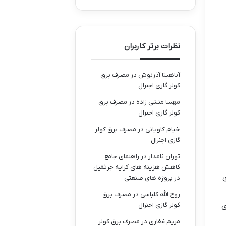
نظرات برتر کاربران
آناهیتا آذرنوش
در
مصرف برق
کولر گازی اجنرال
مهسا منشی زاده
در
مصرف برق
کولر گازی اجنرال
خیام کاویانی
در
مصرف برق کولر
گازی اجنرال
توران نامدار
در
راهنمای جامع
کاهش هزینه های کرایه جرثقیل
ی
در پروژه های صنعتی
روح الله کلباسی
در
مصرف برق
کولر گازی اجنرال
ی
مریم غفاری
در
مصرف برق کولر