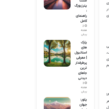
سنت
ی
پترزبورگ
ر
:
ی
راهنمای
کامل
2
هفته
پیش
پارک
ی
های
،
استانبول
| معرفی
ی
پرطرفدار
م
ترین
جاهای
دیدنی
3
هفته
پیش
نا شوید. تیوولی گاردنز در سال ۱۸۴۳
پلور:
ر
جهان
ر سال