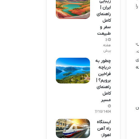
زیبایی
ا
ایران |
راهنمای
کامل
سفر و
طبیعت
3
،
هفته
.
پیش
ی
چطور به
ه
دریاچه
فراخین
برویم؟ |
راهنمای
کامل
مسیر
ن
07/10/1404
ایستگاه
راه آهن
اهواز: