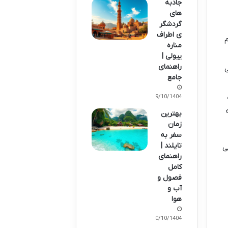
جاذبه
های
گردشگر
ی اطراف
م
مناره
ییولی |
راهنمای
می
جامع
09/10/1404
بهترین
زمان
سفر به
تایلند |
بی
راهنمای
کامل
فصول و
آب و
هوا
10/10/1404