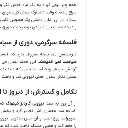
سراغ پادشاه وقت دانمارک، یعنی کریستیان ه
بسازد. در آن زمان، داشتن یک همچین فضایی
پادشاه هم بعد از شنیدن توضیحات جورج، با 
فلسفه سرگرمی، دوری از سی
کارستنسن یک جمله معروف دارد که فلسفه
سیاست نمی اندیشند.
این جمله نشان می ده
آرامش مردم بوده است؛ جایی که دغدغه ها
همین تفکر، ستون اصلی تیوولی شد و باعث شد
تکامل و گسترش: از دیروز تا ا
از آن روز به بعد،
تیوولی گاردنز کپنهاگ
کم 
اضافه شد، معماری اش تغییر کرد و بخش ه
تغییرات، روح اصلی و آن حس جادویی تیوو
را حفظ کند و همین مسئله باعث شده که ه