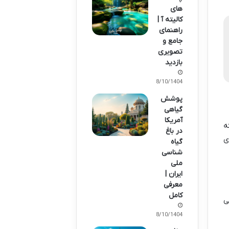
های
کالیته آ |
راهنمای
جامع و
تصویری
بازدید
08/10/1404
پوشش
گیاهی
آمریکا
ه
در باغ
ی
گیاه
شناسی
ملی
ایران |
معرفی
کامل
ی
08/10/1404