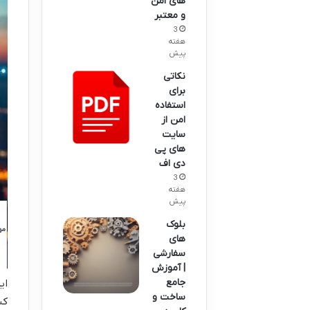
های امن
و معتبر
3
هفته
پیش
نکاتی
برای
استفاده
امن از
سایت
های پی
دی اف
3
هفته
پیش
بلوک
های
سفارشی
| آموزش
جامع
ای
ساخت و
کس