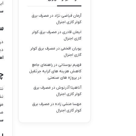
ای
سا
آرمان فیاضی نژاد
در
مصرف برق
کولر گازی اجنرال
س
ایمان قادری
در
مصرف برق کولر
گازی اجنرال
در
پویان افخمی
در
مصرف برق کولر
دی
گازی اجنرال
اه
فهیم بوستانی
در
راهنمای جامع
کاهش هزینه های کرایه جرثقیل
چ
در پروژه های صنعتی
آناهیتا آذرنوش
در
مصرف برق
کولر گازی اجنرال
نش
مو
مهسا منشی زاده
در
مصرف برق
کولر گازی اجنرال
می
سا