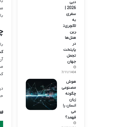
با
دبی
2026 |
مص
سفری
با
به
لاکچری‌ت
چ
رین
هتل‌ها
در
با
پایتخت
کس
تجمل
آن
جهان
مش
27/11/1404
کس
هوش
مصنوعی
در
چگونه
حر
زبان
انسان را
س
می
فهمد؟