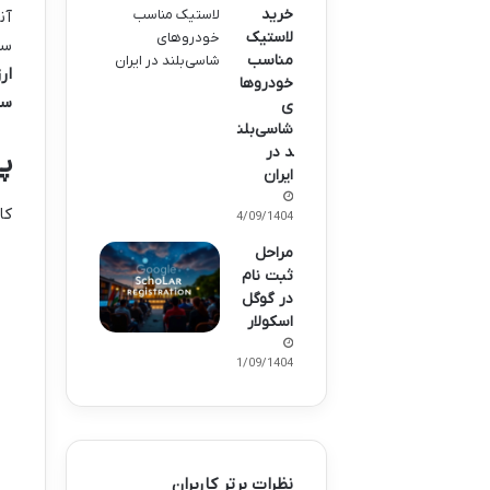
خرید
آن
لاستیک
سا
مناسب
ار
خودروها
سا
ی
شاسی‌بلن
د در
پا
ایران
کا
24/09/1404
مراحل
ثبت نام
در گوگل
اسکولار
21/09/1404
نظرات برتر کاربران