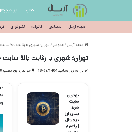
کتاب
ارز دیجیتا
مجله آرسل
اقتصادی
خانواده
تکنولوژی
گرد
مجله آرسل
/
عمومی
/
تهران؛ شهری با رقابت بالا! سا
تهران؛ شهری با رقابت بالا! سای
آخرین به روز رسانی: 18/09/1404
خواندن این مطلب 8 دقیقه زمان میبرد
در
به
بهترین
سایت
وب
شرط
بندی ارز
دیجیتال
| پلتفرم