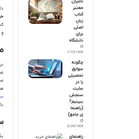
ناشران
معتبر
دا
کتاب
حر
زبان
کس
اصلی
و 
برای
دانشگاه
م
01/10/1404
چگونه
بر
سوابق
تحصیلی
مخ
را در
هد
سایت
سنجش
سا
ببینیم؟
با
(راهنما
ی جامع)
س
30/09/1404
یک
راهنمای