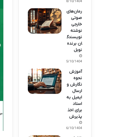
18/10/1404
رمان‌های
صوتی
خارجی
نوشته
نویسندگ
ان برنده
نوبل
15/10/1404
آموزش
نحوه
نگارش و
ارسال
ایمیل به
استاد
برای اخذ
پذیرش
06/10/1404