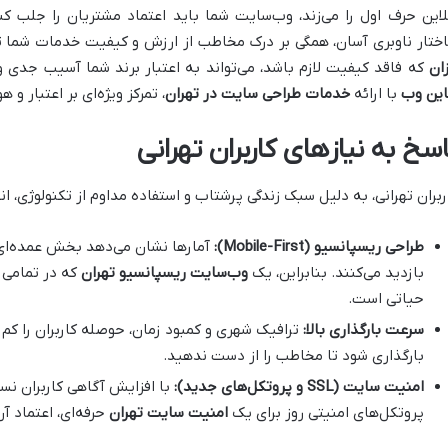
لاین حرف اول را می‌زند، وب‌سایت شما باید اعتماد مشتریان را جلب کن
ختار ناوبری آسان، همگی بر درک مخاطب از ارزش و کیفیت خدمات شما تأث
زان
که فاقد کیفیت لازم باشد، می‌تواند به اعتبار برند شما آسیب جدی و
ین وب
با ارائه
خدمات طراحی سایت در تهران
، تمرکز ویژه‌ای بر اعتبار و
سخ به نیازهای کاربران تهرانی
ربران تهرانی، به دلیل سبک زندگی پرشتاب و استفاده مداوم از تکنولوژی، ا
طراحی ریسپانسیو
(Mobile-First):
آمارها نشان می‌دهد بخش عمده‌ای از
بازدید می‌کنند. بنابراین، یک
وب‌سایت ریسپانسیو تهران
که در تمامی 
حیاتی است.
سرعت بارگذاری بالا
:
ترافیک شهری و کمبود زمان، حوصله کاربران را کم 
بارگذاری شود تا مخاطب را از دست ندهید.
امنیت سایت
(SSL
و پروتکل‌های جدید
):
پروتکل‌های امنیتی روز برای یک
امنیت سایت تهران
حرفه‌ای، اعتماد آن