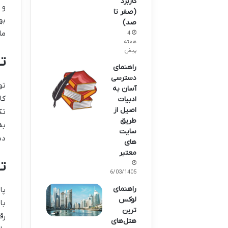
کاربرد
و 
(صفر تا
به
صد)
ما
4
هفته
پیش
ت
راهنمای
دسترسی
ته
آسان به
کا
ادبیات
اصیل از
تک
طریق
به
سایت
دش
های
معتبر
ت
26/03/1405
راهنمای
پا
لوکس
با
ترین
رق
هتل‌های