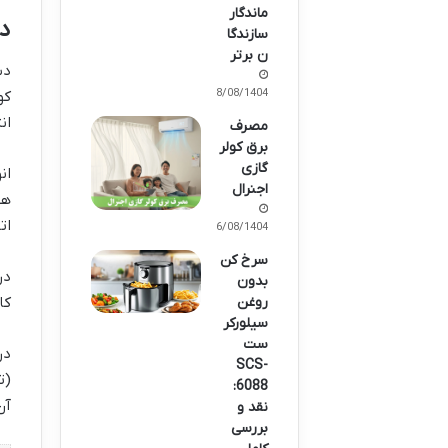
ماندگار
دس
سازندگا
ن برتر
دس
08/08/1404
کو
ان
مصرف
برق کولر
گازی
ان
اجنرال
هس
ات
06/08/1404
سرخ کن
در
بدون
کا
روغن
سیلورکر
ست
در
SCS-
(ت
6088:
آن
نقد و
بررسی