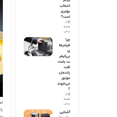
کدام
انتخاب
بهتری
است؟
2
هفته
پیش
چرا
فیلترها
ی
بی‌کیفی
ت باعث
افت
راندمان
موتور
می‌شوند
؟
2
هفته
ام
پیش
را
آشنایی
بت