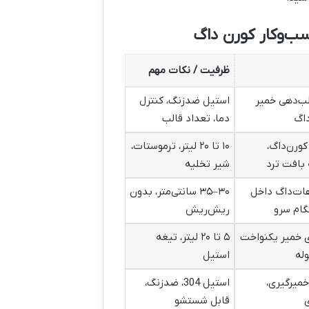
کسب‌وکار کورن داگ
ظرفیت / نکات مهم
ب‌دهی خمیر
استیل ضدزنگ، کنترل
اگ
دما، تعداد قالب
کورن‌داگ،
۱۰ تا ۲۰ لیتر، ترموستات،
بافت ترد
شیر تخلیه
ات‌داگ داخل
۳۰–۳۵ سانتی‌متر، بدون
گام سرو
ریش‌ریش
ی خمیر یکنواخت
۵ تا ۲۰ لیتر، تیغه
وله
استیل
خمیرگیری،
استیل 304، ضدزنگ،
ی
قابل شستشو