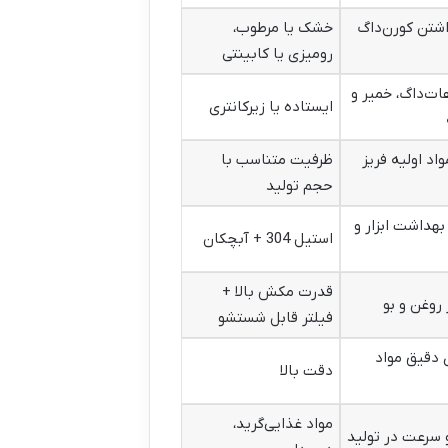
اشتن کورن‌داگ
خشک یا مرطوب،
رومیزی یا کابینتی
ات‌داگ، خمیر و
ایستاده یا زیرکانتری
اد اولیه فریز
ظرفیت متناسب با
حجم تولید
هداشت ابزار و
استیل 304 + آبچکان
قدرت مکش بالا +
روغن و بو
فیلتر قابل شستشو
ی دقیق مواد
دقت بالا
مواد غذایی‌گرید،
 سرعت در تولید