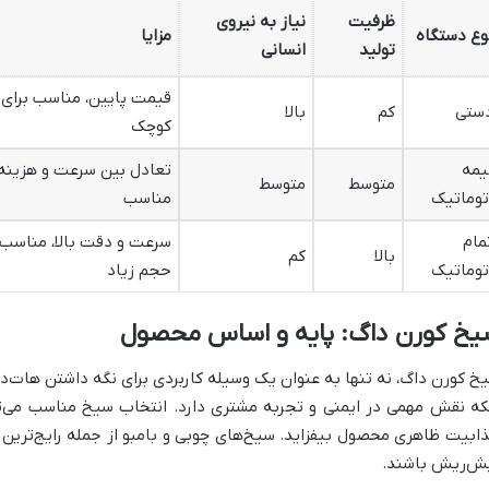
ظرفیت
نیاز به نیروی
وع دستگاه
مزایا
تولید
انسانی
قیمت پایین، مناسب برای
ستی
کم
بالا
کوچک
یمه
تعادل بین سرعت و هزینه،
متوسط
متوسط
توماتیک
مناسب
مام
سرعت و دقت بالا، مناسب 
بالا
کم
توماتیک
حجم زیاد
یخ کورن داگ: پایه و اساس محصول
خ کورن داگ، نه تنها به عنوان یک وسیله کاربردی برای نگه داشتن هات‌دا
که نقش مهمی در ایمنی و تجربه مشتری دارد. انتخاب سیخ مناسب می‌توا
ابیت ظاهری محصول بیفزاید. سیخ‌های چوبی و بامبو از جمله رایج‌ترین 
ش‌ریش باشند.