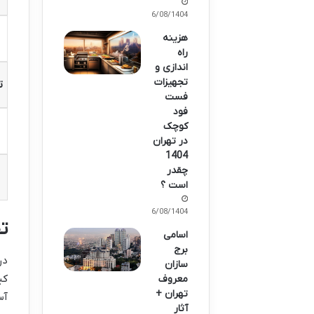
16/08/1404
هزینه
راه
اندازی و
تجهیزات
ت
فست
فود
کوچک
در تهران
1404
چقدر
است ؟
16/08/1404
ت
اسامی
برج
در
سازان
کی
معروف
تهران +
آس
آثار