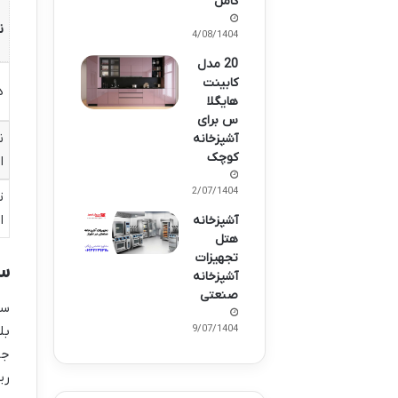
کامل
ن
04/08/1404
20 مدل
کابینت
د
هایگلا
س برای
ن
آشپزخانه
کوچک
ا
22/07/1404
ت
ا
آشپزخانه
هتل
تجهیزات
س
آشپزخانه
صنعتی
سی
بل
19/07/1404
جذ
ری