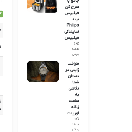
جامع با
سرخ کن
فیلیپس
برند
Philips
د
نمایندگی
فیلیپس
2
ت
هفته
پیش
ظرافت
ژاپنی در
دستان
شما؛
نگاهی
به
ساعت
ت
زنانه
خ
اورینت
3
هفته
پیش