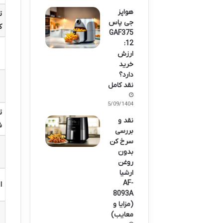
هواپز
ت
جی پاس
ک
GAF375
12:
ارزش
خرید
دارد؟
نقد کامل
05/09/1404
ت
نقد و
ش
بررسی
سرخ کن
بدون
روغن
ارشیا
AF-
ا
8093A
(مزایا و
معایب)