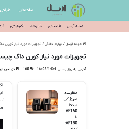
ساختمان
طراحی
مجله آرسل
اقتصادی
خانواده
تکنولوژی
گرد
مجله آرسل
/
لوازم خانگی
/
تجهیزات مورد نیاز کورن داگ
تجهیزات مورد نیاز کورن داگ چیست؟
آخرین به روز رسانی: 16/08/1404
105
خواندن این مطلب 9 د
اگ
اب
مقایسه
سرخ کن
اس
نینجا
ظا
AF160
با
AF180؛