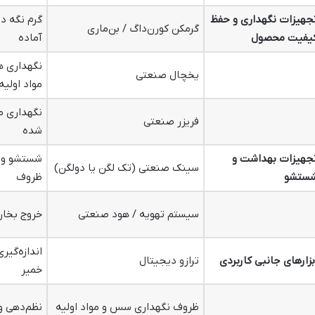
جهیزات نگهداری و حفظ
گرم نگه د
گرمکن کورن‌داگ / بن‌ماری
یفیت محصول
آماده
نگهداری ه
یخچال صنعتی
مواد اولیه
نگهداری مو
فریزر صنعتی
شده
جهیزات بهداشت و
شستشو و ب
سینک صنعتی (تک لگن یا دولگن)
ستشو
ظروف
سیستم تهویه / هود صنعتی
خروج بخار 
اندازه‌گیر
بزارهای جانبی کاربردی
ترازو دیجیتال
خمیر
ظروف نگهداری سس و مواد اولیه
نظم‌دهی و